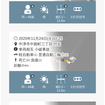
他
他
35～44歳
晴
幅5.5～
３灯式信号
13.0m
2020年11月24日(火)10:25
中津市中殿町三丁目 付近
車両相互 小破事故
軽自動車
普通自動二輪小
(1)
(1)
死亡
負傷
(0)
(1)
距離
354m
他
他
35～44歳
晴
幅5.5～
３灯式信号
13.0m