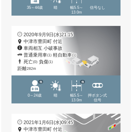
35～44歳
晴
幅5.5～
信号なし
13.0m
2020年9月9日(水)21:15
中津市豊田町 付近
車両相互 小破事故
普通乗用車
軽自動車
(1)
(1)
死亡
負傷
(0)
(1)
距離
282m
他
他
0～24歳
晴
幅5.5～
押ボタン式
13.0m
信号
2021年1月6日(水)09:45
中津市豊田町 付近