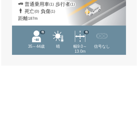
普通乗用車
歩行者
(1)
(1)
死亡
負傷
(0)
(1)
距離
187m
他
他
35～44歳
晴
幅9.0～
信号なし
13.0m