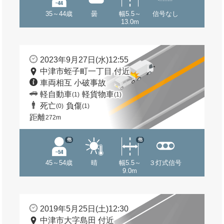
35～44歳
曇
幅5.5～
信号なし
13.0m
2023年9月27日(水)12:55
中津市蛭子町一丁目 付近
車両相互 小破事故
軽自動車
軽貨物車
(1)
(1)
死亡
負傷
(0)
(1)
距離
272m
他
他
45～54歳
晴
幅5.5～
３灯式信号
9.0m
2019年5月25日(土)12:30
中津市大字島田 付近