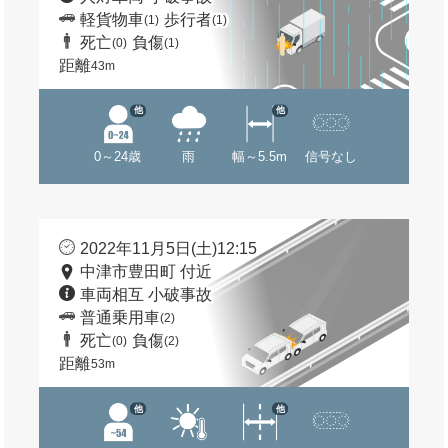
軽貨物車
歩行者
(1)
(1)
死亡
負傷
(0)
(1)
距離
43m
他
他
0～24歳
雨
幅～5.5m
信号なし
2022年11月5日(土)12:15
中津市豊田町 付近
車両相互 小破事故
普通乗用車
(2)
死亡
負傷
(0)
(2)
距離
53m
他
他