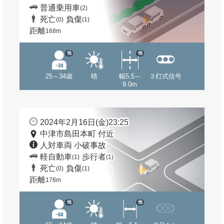
普通乗用車
(2)
死亡
負傷
(0)
(1)
距離
168m
他
他
25～34歳
晴
幅5.5～
３灯式信号
9.0m
2024年2月16日(金)23:25
中津市島田本町 付近
人対車両 小破事故
軽自動車
歩行者
(1)
(1)
死亡
負傷
(0)
(1)
距離
178m
他
他