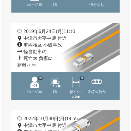
55～64歳
晴
信号なし
2019年6月24日(月)11:10
中津市大字中殿 付近
車両相互 小破事故
軽自動車
(2)
死亡
負傷
(0)
(1)
距離
210m
他
他
45～54歳
晴
幅3.5～
３灯式信号
5.5m
2022年10月30日(日)14:55
中津市大字中殿 付近