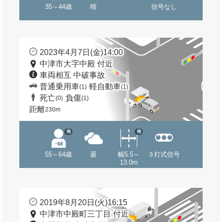
35～44歳
晴
信号なし
2023年4月7日(金)14:00
中津市大字中殿 付近
車両相互 中破事故
普通乗用車
軽自動車
(1)
(1)
死亡
負傷
(0)
(1)
距離
230m
他
他
55～64歳
曇
幅5.5～
３灯式信号
13.0m
2019年8月20日(火)16:15
中津市中殿町三丁目 付近