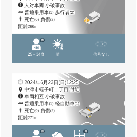
人対車両 小破事故
普通乗用車
歩行者
(1)
(2)
死亡
負傷
(0)
(2)
距離
266m
他
25～34歳
晴
信号なし
2024年6月23日(日)12:25
中津市蛭子町二丁目 付近
車両相互 小破事故
普通乗用車
軽自動車
(1)
(1)
死亡
負傷
(0)
(2)
距離
271m
他
他