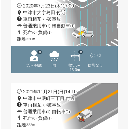
2020年7月23日(木)17:00
中津市大字島田 付近
車両相互 小破事故
普通乗用車
軽自動車
(1)
(1)
死亡
負傷
(0)
(1)
距離
320m
他
他
35～44歳
雨
幅5.5～
信号なし
13.0m
2021年11月21日(日)14:10
中津市中殿町三丁目 付近
車両相互 小破事故
普通乗用車
自転車
(1)
(1)
死亡
負傷
(0)
(1)
距離
322m