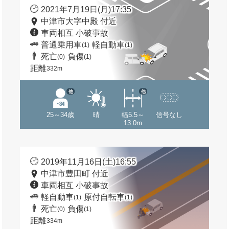
2021年7月19日(月)17:35
中津市大字中殿 付近
車両相互 小破事故
普通乗用車
軽自動車
(1)
(1)
死亡
負傷
(0)
(1)
距離
332m
他
他
25～34歳
晴
幅5.5～
信号なし
13.0m
2019年11月16日(土)16:55
中津市豊田町 付近
車両相互 小破事故
軽自動車
原付自転車
(1)
(1)
死亡
負傷
(0)
(1)
距離
334m