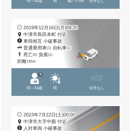
55～64歳
晴
幅～5.5m
信号なし
2019年12月16日(月)09:35
中津市島田本町 付近
車両相互 小破事故
普通乗用車
自転車
(1)
(1)
死亡
負傷
(0)
(1)
距離
185m
他
55～64歳
晴
信号なし
2023年7月22日(土)00:00
中津市大字中殿 付近
人対車両 小破事故