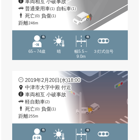
車両相互 小破事故
普通乗用車
自転車
(1)
(1)
死亡
負傷
(0)
(1)
距離
246m
他
他
65～74歳
晴
幅5.5～
３灯式信号
9.0m
2019年2月20日(水)18:00
中津市大字中殿 付近
車両相互 小破事故
軽自動車
(2)
死亡
負傷
(0)
(1)
距離
255m
他
他