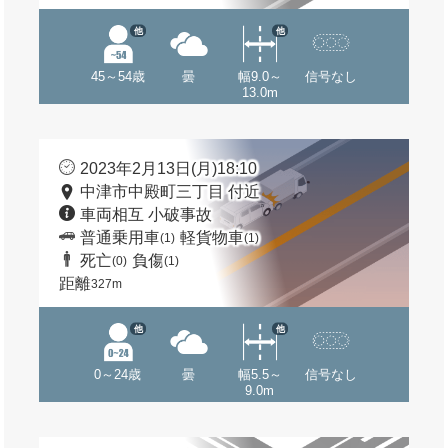
他
他
45～54歳
曇
幅9.0～
信号なし
13.0m
2023年2月13日(月)18:10
中津市中殿町三丁目 付近
車両相互 小破事故
普通乗用車
軽貨物車
(1)
(1)
死亡
負傷
(0)
(1)
距離
327m
他
他
0～24歳
曇
幅5.5～
信号なし
9.0m