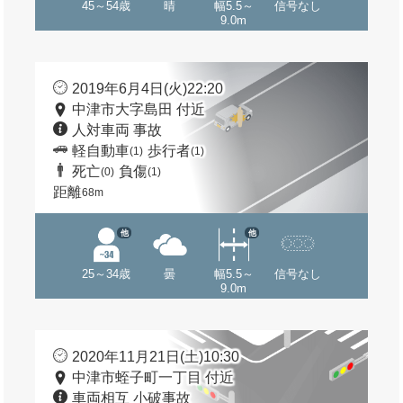
45～54歳
晴
幅5.5～
信号なし
9.0m
2019年6月4日(火)22:20
中津市大字島田 付近
人対車両 事故
軽自動車
歩行者
(1)
(1)
死亡
負傷
(0)
(1)
距離
68m
他
他
25～34歳
曇
幅5.5～
信号なし
9.0m
2020年11月21日(土)10:30
中津市蛭子町一丁目 付近
車両相互 小破事故