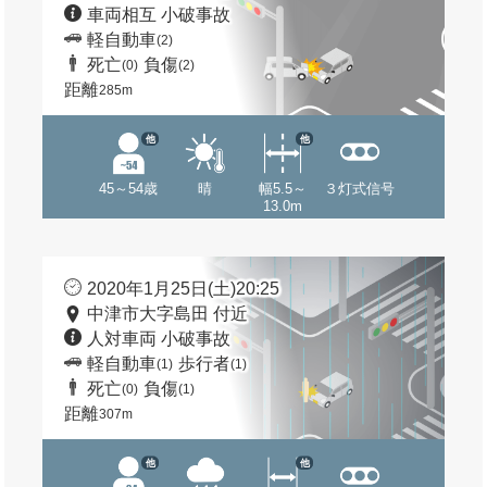
車両相互 小破事故
軽自動車
(2)
死亡
負傷
(0)
(2)
距離
285m
他
他
45～54歳
晴
幅5.5～
３灯式信号
13.0m
2020年1月25日(土)20:25
中津市大字島田 付近
人対車両 小破事故
軽自動車
歩行者
(1)
(1)
死亡
負傷
(0)
(1)
距離
307m
他
他