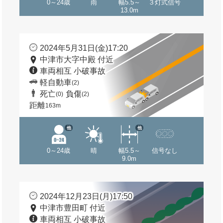
0～24歳
雨
幅5.5～
３灯式信号
13.0m
2024年5月31日(金)17:20
中津市大字中殿 付近
車両相互 小破事故
軽自動車
(2)
死亡
負傷
(0)
(2)
距離
163m
他
他
0～24歳
晴
幅5.5～
信号なし
9.0m
2024年12月23日(月)17:50
中津市豊田町 付近
車両相互 小破事故