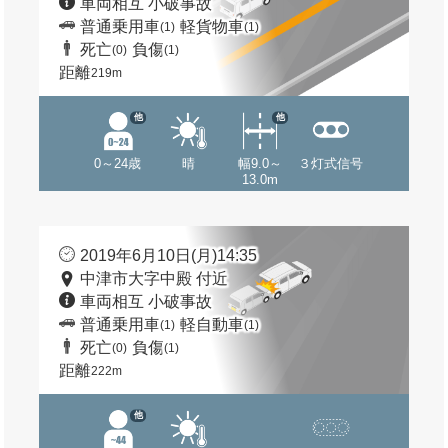
車両相互 小破事故
普通乗用車
軽貨物車
(1)
(1)
死亡
負傷
(0)
(1)
距離
219m
他
他
0～24歳
晴
幅9.0～
３灯式信号
13.0m
2019年6月10日(月)14:35
中津市大字中殿 付近
車両相互 小破事故
普通乗用車
軽自動車
(1)
(1)
死亡
負傷
(0)
(1)
距離
222m
他