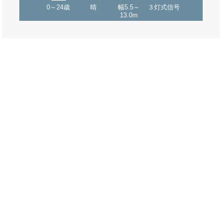
0～24歳
晴
幅5.5～
３灯式信号
13.0m