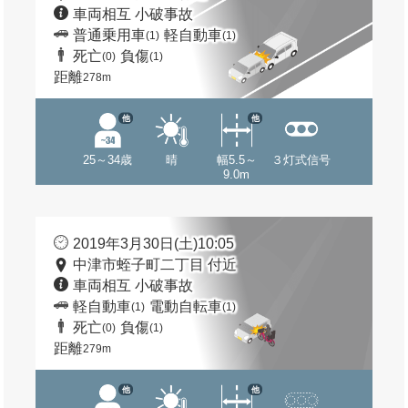
車両相互 小破事故
普通乗用車
軽自動車
(1)
(1)
死亡
負傷
(0)
(1)
距離
278m
他
他
25～34歳
晴
幅5.5～
３灯式信号
9.0m
2019年3月30日(土)10:05
中津市蛭子町二丁目 付近
車両相互 小破事故
軽自動車
電動自転車
(1)
(1)
死亡
負傷
(0)
(1)
距離
279m
他
他