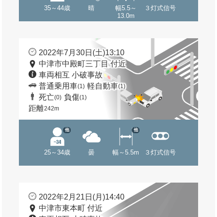
35～44歳
晴
幅5.5～
３灯式信号
13.0m
2022年7月30日(土)13:10
中津市中殿町三丁目 付近
車両相互 小破事故
普通乗用車
軽自動車
(1)
(1)
死亡
負傷
(0)
(1)
距離
242m
他
他
25～34歳
曇
幅～5.5m
３灯式信号
2022年2月21日(月)14:40
中津市東本町 付近