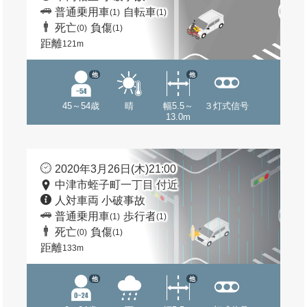
普通乗用車
自転車
(1)
(1)
死亡
負傷
(0)
(1)
距離
121m
他
他
45～54歳
晴
幅5.5～
３灯式信号
13.0m
2020年3月26日(木)21:00
中津市蛭子町一丁目 付近
人対車両 小破事故
普通乗用車
歩行者
(1)
(1)
死亡
負傷
(0)
(1)
距離
133m
他
他