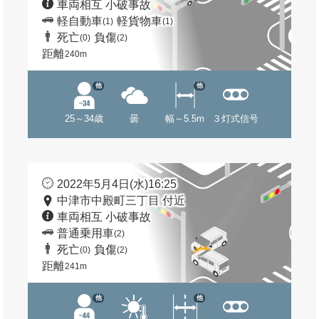
車両相互 小破事故
軽自動車
軽貨物車
(1)
(1)
死亡
負傷
(0)
(2)
距離
240m
他
他
25～34歳
曇
幅～5.5m
３灯式信号
2022年5月4日(水)16:25
中津市中殿町三丁目 付近
車両相互 小破事故
普通乗用車
(2)
死亡
負傷
(0)
(2)
距離
241m
他
他