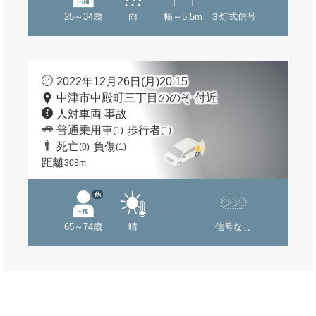
25～34歳
雨
幅～5.5m
３灯式信号
2022年12月26日(月)20:15
中津市中殿町三丁目ののそ 付近
人対車両 事故
普通乗用車
歩行者
(1)
(1)
死亡
負傷
(0)
(1)
距離
308m
他
65～74歳
晴
信号なし