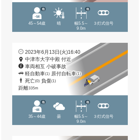
他
他
45～54歳
晴
幅5.5～
３灯式信号
9.0m
2023年6月13日(火)16:40
中津市大字中殿 付近
車両相互 小破事故
軽自動車
原付自転車
(1)
(1)
死亡
負傷
(0)
(1)
距離
335m
他
他
35～44歳
曇
幅5.5～
３灯式信号
9.0m