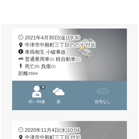
2021年4月30日(金)19:30
中津市中殿町三丁目ののそ 付近
車両相互 小破事故
普通乗用車
軽自動車
(1)
(1)
死亡
負傷
(0)
(1)
距離
266m
他
45～54歳
曇
信号なし
2020年11月4日(水)10:04
中津市中殿町三丁目 付近