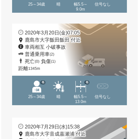
25～34歳
晴
幅5.5～
信号なし
9.0m
2020年3月20日(金)07:05
鹿島市大字飯田飯田 付近
車両相互 小破事故
普通乗用車
(2)
死亡
負傷
(0)
(1)
距離
1345m
他
他
25～34歳
晴
幅5.5～
信号なし
13.0m
2020年7月29日(水)15:38
鹿島市大字音成嘉瀬浦 付近