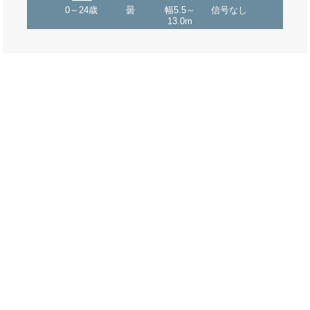
0～24歳
曇
幅5.5～
信号なし
13.0m