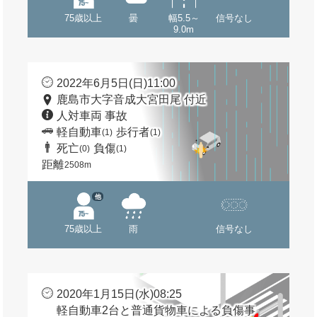
75歳以上
曇
幅5.5～
信号なし
9.0m
2022年6月5日(日)11:00
鹿島市大字音成大宮田尾 付近
人対車両 事故
軽自動車
歩行者
(1)
(1)
死亡
負傷
(0)
(1)
距離
2508m
他
75歳以上
雨
信号なし
2020年1月15日(水)08:25
軽自動車2台と普通貨物車による負傷事