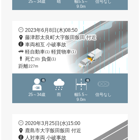
25～34歳
晴
幅5.5～
信号なし
9.0m
2023年6月8日(木)08:50
藤津郡太良町大字飯田飯田 付近
車両相互 小破事故
軽自動車
軽貨物車
(1)
(1)
死亡
負傷
(0)
(1)
距離
227m
他
他
25～34歳
雨
幅5.5～
信号なし
9.0m
2020年3月25日(水)15:00
鹿島市大字飯田飯田 付近
人対車両 小破事故