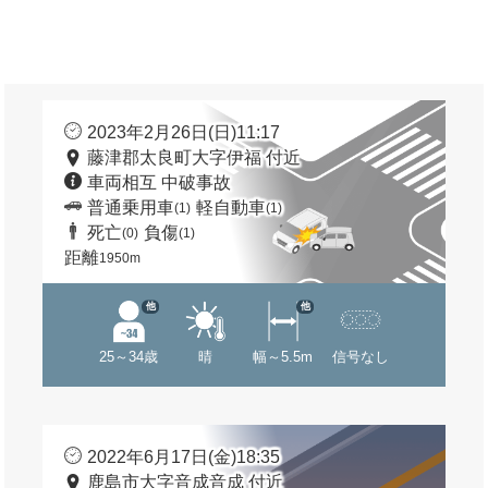
2023年2月26日(日)11:17
藤津郡太良町大字伊福 付近
車両相互 中破事故
普通乗用車
軽自動車
(1)
(1)
死亡
負傷
(0)
(1)
距離
1950m
他
他
25～34歳
晴
幅～5.5m
信号なし
2022年6月17日(金)18:35
鹿島市大字音成音成 付近