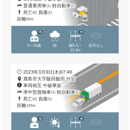
普通乗用車
軽自動車
(1)
(1)
死亡
負傷
(0)
(1)
距離
95m
他
他
0～24歳
雨
幅5.5～
信号なし
13.0m
2023年3月9日(木)07:48
鹿島市大字飯田飯田 付近
車両相互 中破事故
準中型貨物車
軽自動車
(1)
(1)
死亡
負傷
(0)
(1)
距離
165m
他
他