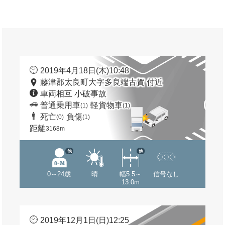
2019年4月18日(木)10:48
藤津郡太良町大字多良端古賀 付近
車両相互 小破事故
普通乗用車
軽貨物車
(1)
(1)
死亡
負傷
(0)
(1)
距離
3168m
他
他
0～24歳
晴
幅5.5～
信号なし
13.0m
2019年12月1日(日)12:25