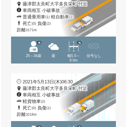
藤津郡太良町大字多良栄町 付近
車両相互 小破事故
普通乗用車
軽自動車
(1)
(1)
死亡
負傷
(0)
(2)
距離
3171m
他
他
25～34歳
曇
幅5.5～
信号なし
9.0m
2021年5月13日(木)06:30
藤津郡太良町大字多良栄町 付近
車両相互 小破事故
軽貨物車
(2)
死亡
負傷
(0)
(1)
距離
3216m