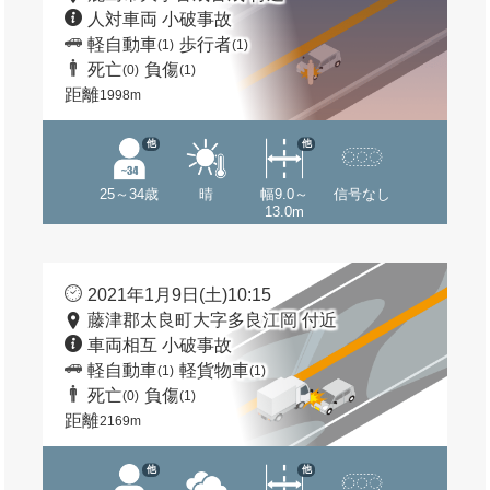
人対車両 小破事故
軽自動車
歩行者
(1)
(1)
死亡
負傷
(0)
(1)
距離
1998m
他
他
25～34歳
晴
幅9.0～
信号なし
13.0m
2021年1月9日(土)10:15
藤津郡太良町大字多良江岡 付近
車両相互 小破事故
軽自動車
軽貨物車
(1)
(1)
死亡
負傷
(0)
(1)
距離
2169m
他
他