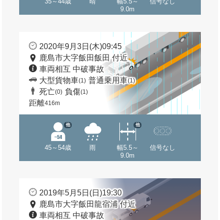
35～44歳
晴
幅5.5～
信号なし
9.0m
2020年9月3日(木)09:45
鹿島市大字飯田飯田 付近
車両相互 中破事故
大型貨物車
普通乗用車
(1)
(1)
死亡
負傷
(0)
(1)
距離
416m
他
他
45～54歳
雨
幅5.5～
信号なし
9.0m
2019年5月5日(日)19:30
鹿島市大字飯田龍宿浦 付近
車両相互 中破事故