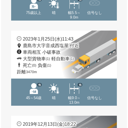
75歳以上
晴
幅5.5～
信号なし
9.0m
2023年1月25日(水)11:43
鹿島市大字音成西塩屋 付近
車両相互 小破事故
大型貨物車
軽自動車
(1)
(1)
死亡
負傷
(0)
(1)
距離
3470m
他
他
45～54歳
晴
幅9.0～
信号なし
13.0m
2019年12月13日(金)18:22