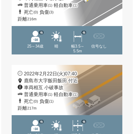
普通乗用車
軽自動車
(1)
(1)
死亡
負傷
(0)
(3)
距離
216m
他
他
25～34歳
晴
幅3.5～
信号なし
5.5m
2022年2月22日(火)07:40
鹿島市大字飯田飯田 付近
車両相互 小破事故
普通乗用車
軽自動車
(1)
(1)
死亡
負傷
(0)
(1)
距離
217m
他
他