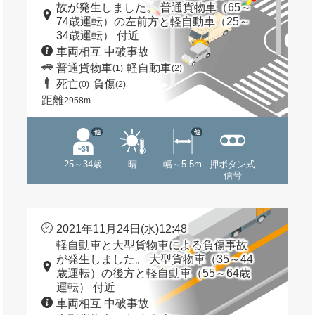
故が発生しました。 普通貨物車（65～
74歳運転）の左前方と軽自動車（25～
34歳運転） 付近
車両相互 中破事故
普通貨物車
軽自動車
(1)
(2)
死亡
負傷
(0)
(2)
距離
2958m
他
他
25～34歳
晴
幅～5.5m
押ボタン式
信号
2021年11月24日(水)12:48
軽自動車と大型貨物車による負傷事故
が発生しました。 大型貨物車（35～44
歳運転）の後方と軽自動車（55～64歳
運転） 付近
車両相互 中破事故