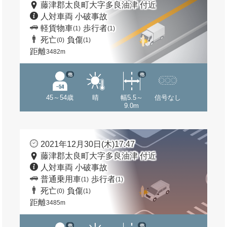
藤津郡太良町大字多良油津 付近
人対車両 小破事故
軽貨物車
歩行者
(1)
(1)
死亡
負傷
(0)
(1)
距離
3482m
他
他
45～54歳
晴
幅5.5～
信号なし
9.0m
2021年12月30日(木)17:47
藤津郡太良町大字多良油津 付近
人対車両 小破事故
普通乗用車
歩行者
(1)
(1)
死亡
負傷
(0)
(1)
距離
3485m
他
他