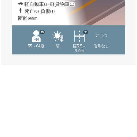
軽自動車
軽貨物車
(1)
(1)
死亡
負傷
(0)
(1)
距離
669m
他
他
55～64歳
晴
幅5.5～
信号なし
9.0m