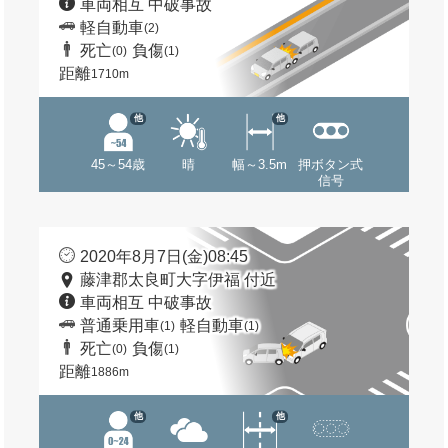
車両相互 中破事故
軽自動車
(2)
死亡
負傷
(0)
(1)
距離
1710m
他
他
45～54歳
晴
幅～3.5m
押ボタン式
信号
2020年8月7日(金)08:45
藤津郡太良町大字伊福 付近
車両相互 中破事故
普通乗用車
軽自動車
(1)
(1)
死亡
負傷
(0)
(1)
距離
1886m
他
他