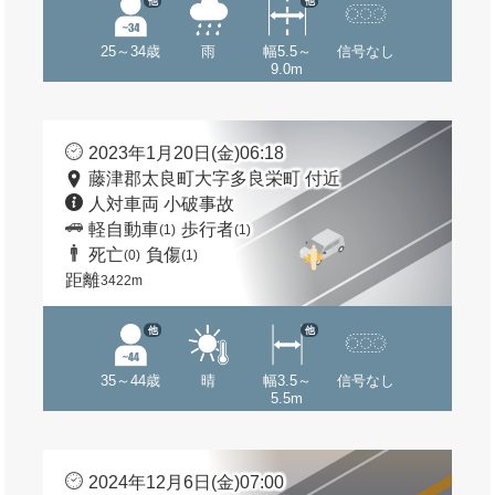
他
他
25～34歳
雨
幅5.5～
信号なし
9.0m
2023年1月20日(金)06:18
藤津郡太良町大字多良栄町 付近
人対車両 小破事故
軽自動車
歩行者
(1)
(1)
死亡
負傷
(0)
(1)
距離
3422m
他
他
35～44歳
晴
幅3.5～
信号なし
5.5m
2024年12月6日(金)07:00