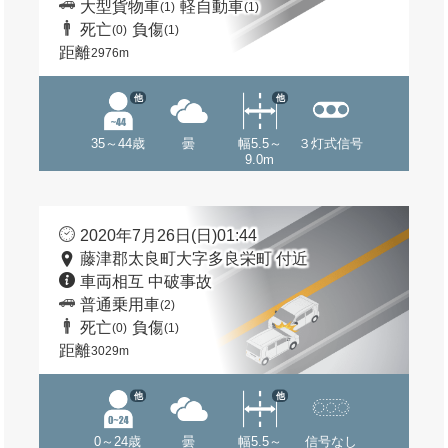
大型貨物車
軽自動車
(1)
(1)
死亡
負傷
(0)
(1)
距離
2976m
他
他
35～44歳
曇
幅5.5～
３灯式信号
9.0m
2020年7月26日(日)01:44
藤津郡太良町大字多良栄町 付近
車両相互 中破事故
普通乗用車
(2)
死亡
負傷
(0)
(1)
距離
3029m
他
他
0～24歳
曇
幅5.5～
信号なし