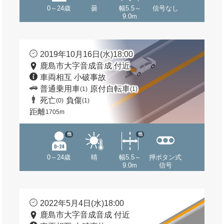
0～24歳
曇
幅5.5～
信号なし
9.0m
2019年10月16日(水)18:00
鹿島市大字音成音成 付近
車両相互 小破事故
普通乗用車
原付自転車
(1)
(1)
死亡
負傷
(0)
(1)
距離
1705m
他
他
0～24歳
晴
幅5.5～
押ボタン式
9.0m
信号
2022年5月4日(水)18:00
鹿島市大字音成音成 付近