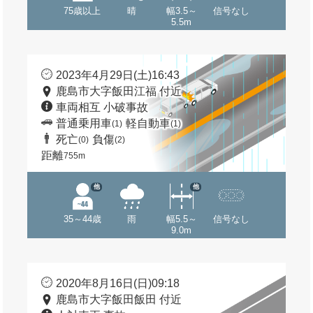
75歳以上
晴
幅3.5～
信号なし
5.5m
2023年4月29日(土)16:43
鹿島市大字飯田江福 付近
車両相互 小破事故
普通乗用車
軽自動車
(1)
(1)
死亡
負傷
(0)
(2)
距離
755m
他
他
35～44歳
雨
幅5.5～
信号なし
9.0m
2020年8月16日(日)09:18
鹿島市大字飯田飯田 付近