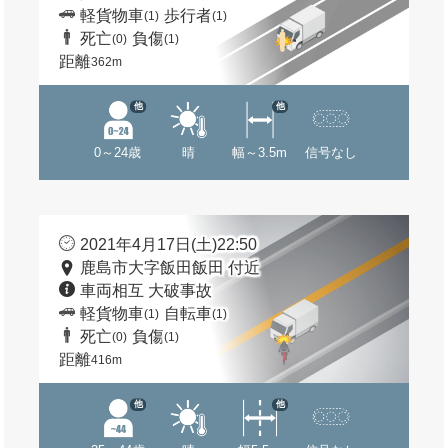
軽貨物車
歩行者
(1)
(1)
死亡
負傷
(0)
(1)
距離
362m
他
他
0～24歳
晴
幅～3.5m
信号なし
2021年4月17日(土)22:50
鹿島市大字飯田飯田 付近
車両相互 大破事故
軽貨物車
自転車
(1)
(1)
死亡
負傷
(0)
(1)
距離
416m
他
他