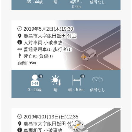
35～44歳
晴
幅5.5～
信号なし
9.0m
2019年5月2日(木)19:30
鹿島市大字飯田飯田 付近
人対車両 小破事故
普通乗用車
歩行者
(1)
(1)
死亡
負傷
(0)
(1)
距離
195m
他
他
0～24歳
晴
幅～5.5m
信号なし
2019年10月13日(日)12:35
鹿島市大字飯田飯田 付近
車両相互 小破事故