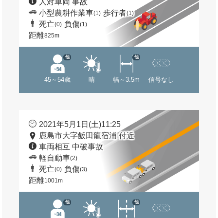
人対車両 事故
小型農耕作業車
歩行者
(1)
(1)
死亡
負傷
(0)
(1)
距離
825m
他
他
45～54歳
晴
幅～3.5m
信号なし
2021年5月1日(土)11:25
鹿島市大字飯田龍宿浦 付近
車両相互 中破事故
軽自動車
(2)
死亡
負傷
(0)
(3)
距離
1001m
他
他