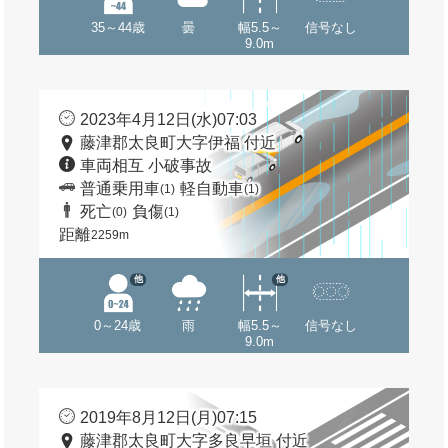
35～44歳
曇
幅5.5～
信号なし
9.0m
2023年4月12日(水)07:03
藤津郡太良町大字伊福 付近
車両相互 小破事故
普通乗用車
軽自動車
(1)
(1)
死亡
負傷
(0)
(1)
距離
2259m
他
他
0～24歳
雨
幅5.5～
信号なし
9.0m
2019年8月12日(月)07:15
藤津郡太良町大字多良早垣 付近