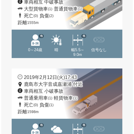
車両相互 中破事故
大型貨物車
普通貨物車
(1)
(1)
死亡
負傷
(0)
(2)
距離
1555m
他
他
0～24歳
晴
幅5.5～
信号なし
9.0m
2019年2月12日(火)17:43
鹿島市大字音成嘉瀬浦 付近
車両相互 小破事故
普通乗用車
軽貨物車
(1)
(1)
死亡
負傷
(0)
(1)
距離
1598m
他
他