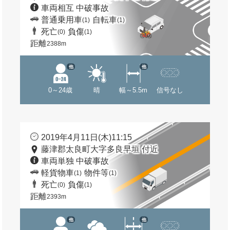
車両相互 中破事故
普通乗用車
自転車
(1)
(1)
死亡
負傷
(0)
(1)
距離
2388m
他
他
0～24歳
晴
幅～5.5m
信号なし
2019年4月11日(木)11:15
藤津郡太良町大字多良早垣 付近
車両単独 中破事故
軽貨物車
物件等
(1)
(1)
死亡
負傷
(0)
(1)
距離
2393m
他
他