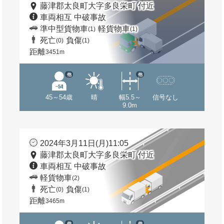
藤津郡太良町大字多良栄町 付近
車両相互 中破事故
準中型貨物車
軽貨物車
(1)
(1)
死亡
負傷
(0)
(1)
距離
3451m
他
他
45～54歳
晴
幅5.5～
信号なし
9.0m
2024年3月11日(月)11:05
藤津郡太良町大字多良栄町 付近
車両相互 中破事故
軽貨物車
(2)
死亡
負傷
(0)
(1)
距離
3465m
他
他