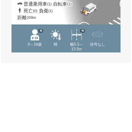
普通乗用車
自転車
(1)
(1)
死亡
負傷
(0)
(1)
距離
209m
他
他
0～24歳
晴
幅5.5～
信号なし
13.0m