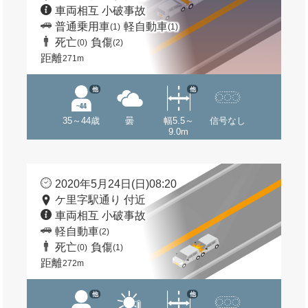
車両相互 小破事故
普通乗用車
軽自動車
(1)
(1)
死亡
負傷
(0)
(2)
距離
271m
他
他
35～44歳
曇
幅5.5～
信号なし
9.0m
2020年5月24日(日)08:20
ケ里字駅通り 付近
車両相互 小破事故
軽自動車
(2)
死亡
負傷
(0)
(1)
距離
272m
他
他