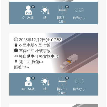
他
他
0～24歳
晴
幅5.5～
信号なし
9.0m
2023年12月2日(土)17:58
ケ里字駅ケ里 付近
車両相互 小破事故
軽自動車
軽貨物車
(1)
(1)
死亡
負傷
(0)
(1)
距離
311m
他
他
45～54歳
晴
幅5.5～
信号なし
9.0m