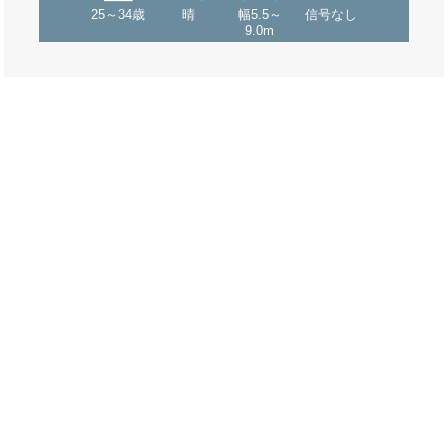
25～34歳
晴
幅5.5～
信号なし
9.0m