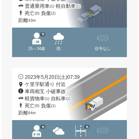
普通乗用車
軽自動車
(1)
(1)
死亡
負傷
(0)
(2)
距離
43m
他
25～34歳
雨
信号なし
2023年5月20日(土)07:39
ケ里字駅通り 付近
車両相互 小破事故
軽貨物車
自転車
(1)
(1)
死亡
負傷
(0)
(1)
距離
64m
他
他