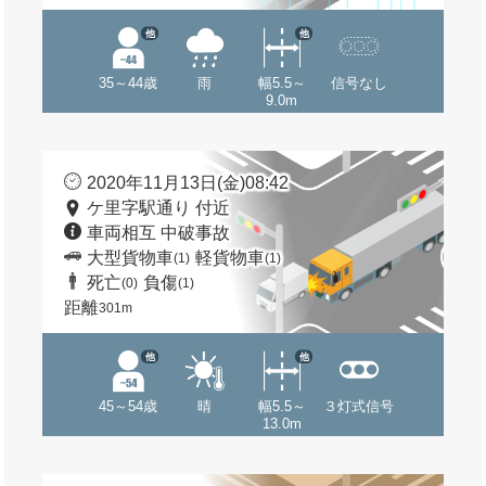
他
他
35～44歳
雨
幅5.5～
信号なし
9.0m
2020年11月13日(金)08:42
ケ里字駅通り 付近
車両相互 中破事故
大型貨物車
軽貨物車
(1)
(1)
死亡
負傷
(0)
(1)
距離
301m
他
他
45～54歳
晴
幅5.5～
３灯式信号
13.0m