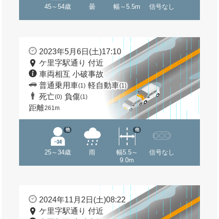
45～54歳
曇
幅～5.5m
信号なし
2023年5月6日(土)17:10
ケ里字駅通り 付近
車両相互 小破事故
普通乗用車
軽自動車
(1)
(1)
死亡
負傷
(0)
(1)
距離
261m
他
他
25～34歳
雨
幅5.5～
信号なし
9.0m
2024年11月2日(土)08:22
ケ里字駅通り 付近