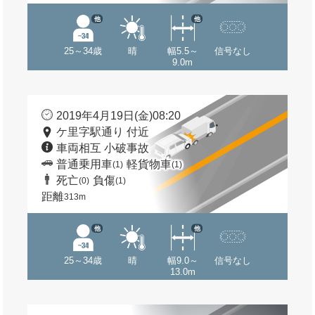
他
他
25～34歳
晴
幅5.5～
信号なし
9.0m
2019年4月19日(金)08:20
ケ里字駅通り 付近
車両相互 小破事故
普通乗用車
軽貨物車
(1)
(1)
死亡
負傷
(0)
(1)
距離
313m
他
他
25～34歳
晴
幅9.0～
信号なし
13.0m