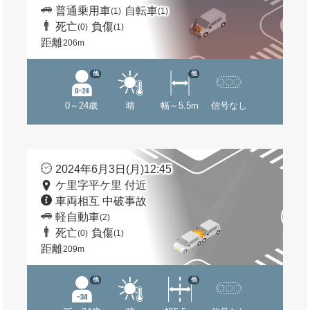
普通乗用車
自転車
(1)
(1)
死亡
負傷
(0)
(1)
距離
206m
他
他
0～24歳
晴
幅～5.5m
信号なし
2024年6月3日(月)12:45
ケ里字平ケ里 付近
車両相互 中破事故
軽自動車
(2)
死亡
負傷
(0)
(1)
距離
209m
他
他