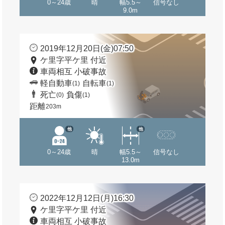
0～24歳
晴
幅5.5～
信号なし
9.0m
2019年12月20日(金)07:50
ケ里字平ケ里 付近
車両相互 小破事故
軽自動車
自転車
(1)
(1)
死亡
負傷
(0)
(1)
距離
203m
他
他
0～24歳
晴
幅5.5～
信号なし
13.0m
2022年12月12日(月)16:30
ケ里字平ケ里 付近
車両相互 小破事故