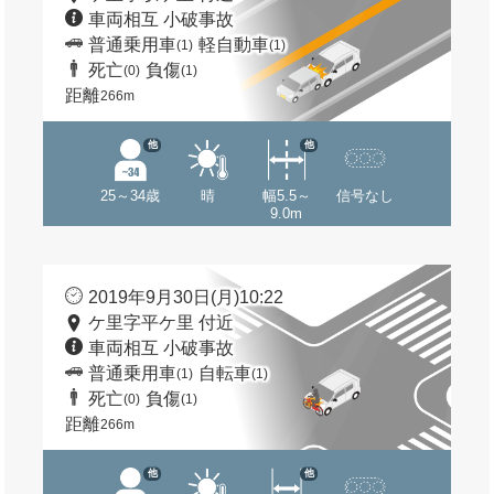
車両相互 小破事故
普通乗用車
軽自動車
(1)
(1)
死亡
負傷
(0)
(1)
距離
266m
他
他
25～34歳
晴
幅5.5～
信号なし
9.0m
2019年9月30日(月)10:22
ケ里字平ケ里 付近
車両相互 小破事故
普通乗用車
自転車
(1)
(1)
死亡
負傷
(0)
(1)
距離
266m
他
他