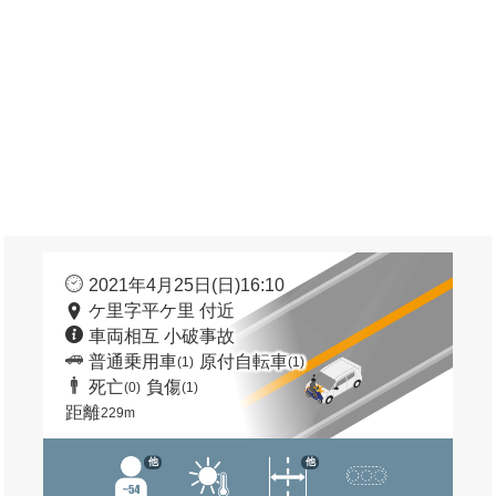
2021年4月25日(日)16:10
ケ里字平ケ里 付近
車両相互 小破事故
普通乗用車
原付自転車
(1)
(1)
死亡
負傷
(0)
(1)
距離
229m
他
他