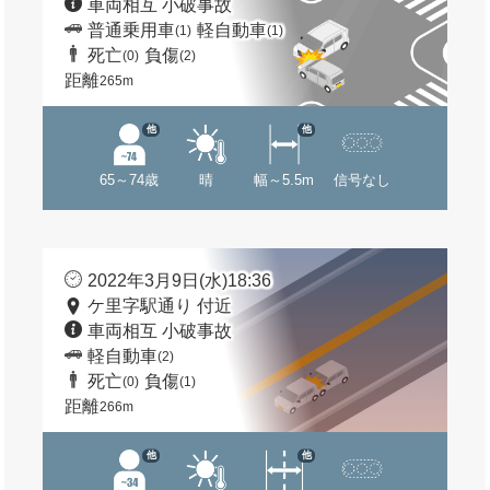
車両相互 小破事故
普通乗用車
軽自動車
(1)
(1)
死亡
負傷
(0)
(2)
距離
265m
他
他
65～74歳
晴
幅～5.5m
信号なし
2022年3月9日(水)18:36
ケ里字駅通り 付近
車両相互 小破事故
軽自動車
(2)
死亡
負傷
(0)
(1)
距離
266m
他
他