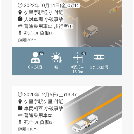
2022年10月14日(金)07:15
ケ里字駅通り 付近
人対車両 小破事故
普通乗用車
歩行者
(1)
(1)
死亡
負傷
(0)
(1)
距離
306m
他
他
0～24歳
晴
幅5.5～
３灯式信号
13.0m
2020年12月5日(土)13:37
ケ里字駅ケ里 付近
車両相互 小破事故
普通乗用車
(2)
死亡
負傷
(0)
(2)
距離
310m