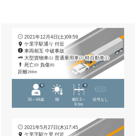
2021年12月4日(土)09:59
ケ里字駅通り 付近
車両相互 中破事故
大型貨物車
普通乗用車
軽自動車
(1)
(2)
(1)
死亡
負傷
(0)
(6)
距離
266m
他
他
35～44歳
晴
幅5.5～
信号なし
9.0m
2021年5月27日(木)17:45
ケ里字駅ケ里 付近