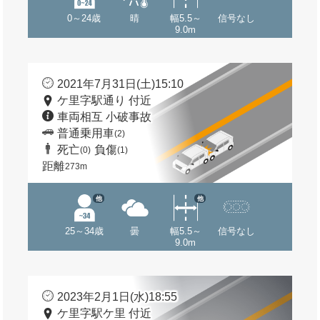
0～24歳
晴
幅5.5～
信号なし
9.0m
2021年7月31日(土)15:10
ケ里字駅通り 付近
車両相互 小破事故
普通乗用車
(2)
死亡
負傷
(0)
(1)
距離
273m
他
他
25～34歳
曇
幅5.5～
信号なし
9.0m
2023年2月1日(水)18:55
ケ里字駅ケ里 付近