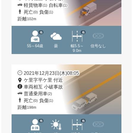
軽貨物車
自転車
(1)
(1)
死亡
負傷
(0)
(1)
距離
102m
他
他
55～64歳
曇
幅5.5～
信号なし
9.0m
2021年12月23日(木)08:05
ケ里字平ケ里 付近
車両相互 小破事故
普通乗用車
(2)
死亡
負傷
(0)
(1)
距離
198m
他
他