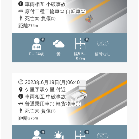
車両相互 小破事故
原付二種二輪車
自転車
(1)
(1)
死亡
負傷
(0)
(1)
距離
274m
他
他
0～24歳
曇
幅5.5～
信号なし
9.0m
2023年6月19日(月)06:40
ケ里字駅ケ里 付近
車両相互 中破事故
普通乗用車
軽貨物車
(1)
(1)
死亡
負傷
(0)
(1)
距離
275m
他
他