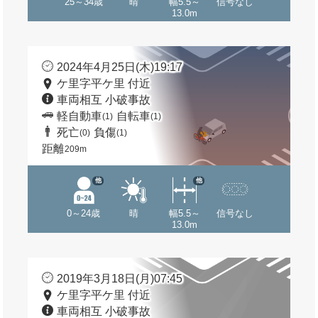
25～34歳
晴
幅5.5～
信号なし
13.0m
2024年4月25日(木)19:17
ケ里字平ケ里 付近
車両相互 小破事故
軽自動車
自転車
(1)
(1)
死亡
負傷
(0)
(1)
距離
209m
他
他
0～24歳
晴
幅5.5～
信号なし
13.0m
2019年3月18日(月)07:45
ケ里字平ケ里 付近
車両相互 小破事故