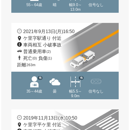
55～64歳
晴
幅9.0～
信号なし
13.0m
2021年9月13日(月)16:50
ケ里字駅通り 付近
車両相互 小破事故
普通乗用車
(2)
死亡
負傷
(0)
(1)
距離
263m
他
他
35～44歳
曇
幅5.5～
信号なし
9.0m
2019年11月13日(水)10:50
ケ里字平ケ里 付近