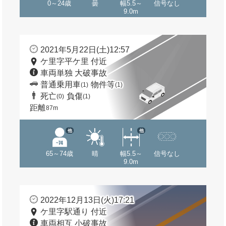
0～24歳
曇
幅5.5～
信号なし
9.0m
2021年5月22日(土)12:57
ケ里字平ケ里 付近
車両単独 大破事故
普通乗用車
物件等
(1)
(1)
死亡
負傷
(0)
(1)
距離
87m
他
他
65～74歳
晴
幅5.5～
信号なし
9.0m
2022年12月13日(火)17:21
ケ里字駅通り 付近
車両相互 小破事故