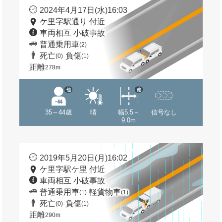
2024年4月17日(水)16:03
ケ里字駅通り 付近
車両相互 小破事故
普通乗用車
(2)
死亡
負傷
(0)
(1)
距離
278m
他
他
35～44歳
晴
幅5.5～
信号なし
9.0m
2019年5月20日(月)16:02
ケ里字駅ケ里 付近
車両相互 小破事故
普通乗用車
軽貨物車
(1)
(1)
死亡
負傷
(0)
(1)
距離
290m