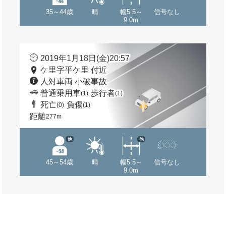
35～44歳
晴
幅5.5～
信号なし
9.0m
2019年1月18日(金)20:57
ケ里字平ケ里 付近
人対車両 小破事故
普通乗用車
歩行者
(1)
(1)
死亡
負傷
(0)
(1)
距離
277m
他
他
45～54歳
晴
幅5.5～
信号なし
9.0m