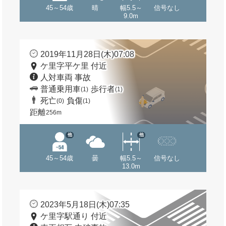
45～54歳
晴
幅5.5～
信号なし
9.0m
2019年11月28日(木)07:08
ケ里字平ケ里 付近
人対車両 事故
普通乗用車
歩行者
(1)
(1)
死亡
負傷
(0)
(1)
距離
256m
他
他
45～54歳
曇
幅5.5～
信号なし
13.0m
2023年5月18日(木)07:35
ケ里字駅通り 付近