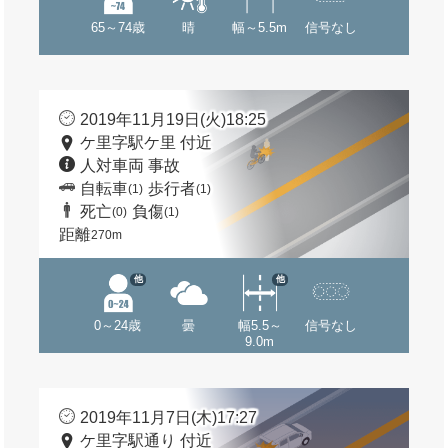
65～74歳
晴
幅～5.5m
信号なし
2019年11月19日(火)18:25
ケ里字駅ケ里 付近
人対車両 事故
自転車
歩行者
(1)
(1)
死亡
負傷
(0)
(1)
距離
270m
他
他
0～24歳
曇
幅5.5～
信号なし
9.0m
2019年11月7日(木)17:27
ケ里字駅通り 付近