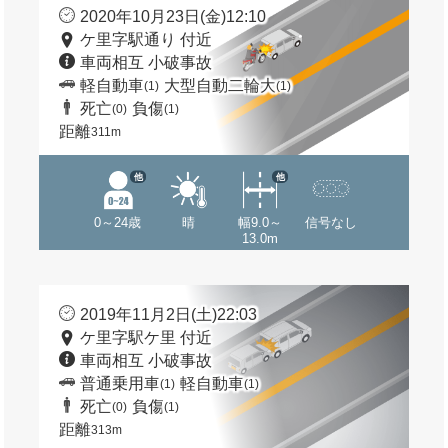
2020年10月23日(金)12:10
ケ里字駅通り 付近
車両相互 小破事故
軽自動車
大型自動二輪大
(1)
(1)
死亡
負傷
(0)
(1)
距離
311m
他
他
0～24歳
晴
幅9.0～
信号なし
13.0m
2019年11月2日(土)22:03
ケ里字駅ケ里 付近
車両相互 小破事故
普通乗用車
軽自動車
(1)
(1)
死亡
負傷
(0)
(1)
距離
313m