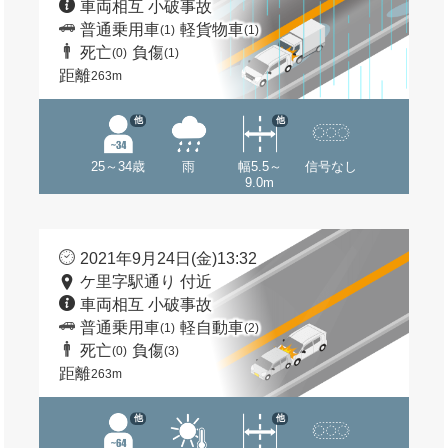
車両相互 小破事故
普通乗用車
軽貨物車
(1)
(1)
死亡
負傷
(0)
(1)
距離
263m
他
他
25～34歳
雨
幅5.5～
信号なし
9.0m
2021年9月24日(金)13:32
ケ里字駅通り 付近
車両相互 小破事故
普通乗用車
軽自動車
(1)
(2)
死亡
負傷
(0)
(3)
距離
263m
他
他