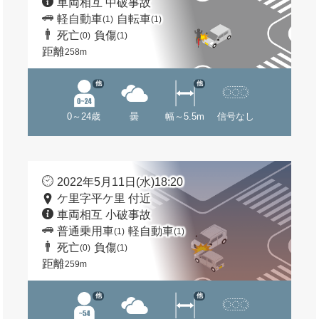
車両相互 中破事故
軽自動車
自転車
(1)
(1)
死亡
負傷
(0)
(1)
距離
258m
他
他
0～24歳
曇
幅～5.5m
信号なし
2022年5月11日(水)18:20
ケ里字平ケ里 付近
車両相互 小破事故
普通乗用車
軽自動車
(1)
(1)
死亡
負傷
(0)
(1)
距離
259m
他
他