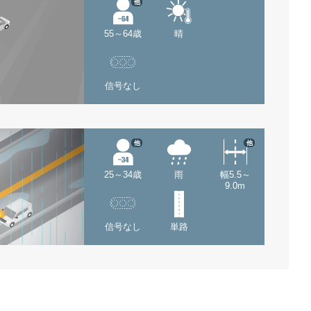
他
55～64歳
晴
信号なし
他
他
25～34歳
雨
幅5.5～
9.0m
信号なし
単路