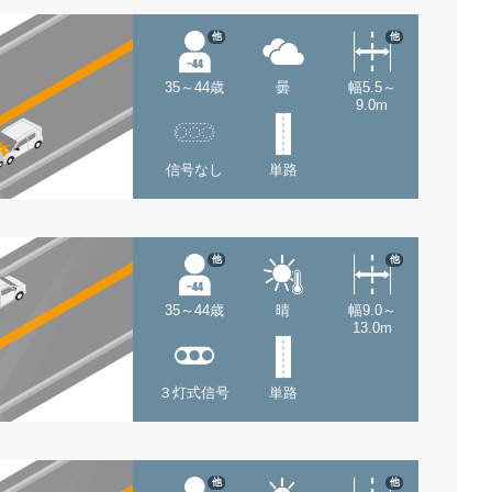
他
他
35～44歳
曇
幅5.5～
9.0m
信号なし
単路
他
他
35～44歳
晴
幅9.0～
13.0m
３灯式信号
単路
他
他