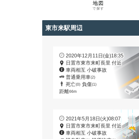
地図
で探す
東市来駅周辺
2020年12月11日(金)18:35
日置市東市来町長里 付近
車両相互 小破事故
普通乗用車
(2)
死亡
負傷
(0)
(1)
距離
66m
2021年5月18日(火)08:07
日置市東市来町長里 付近
車両相互 小破事故