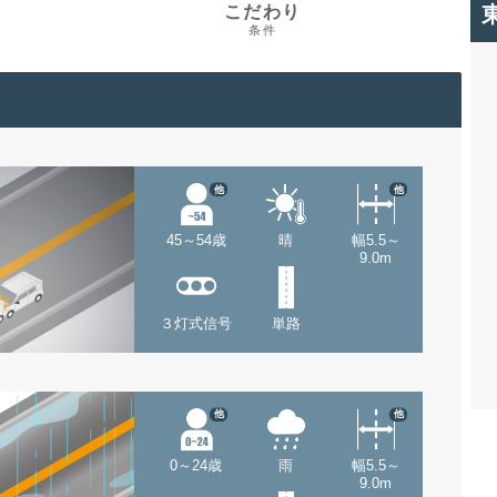
こだわり
条件
他
他
45～54歳
晴
幅5.5～
9.0m
３灯式信号
単路
他
他
0～24歳
雨
幅5.5～
9.0m