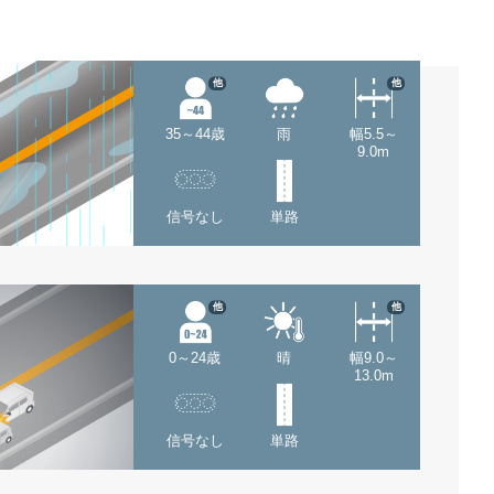
他
他
35～44歳
雨
幅5.5～
9.0m
信号なし
単路
他
他
0～24歳
晴
幅9.0～
13.0m
信号なし
単路