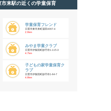
東市来駅の近くの学童保育
学童保育フレンド
日置市東市来町湯田4067-4
2.6km
みやま学童クラブ
日置市伊集院町妙円寺1-115-3
4.7km
子どもの家学童保育ク
ラブ
日置市伊集院町妙円寺1-64-7
4.8km