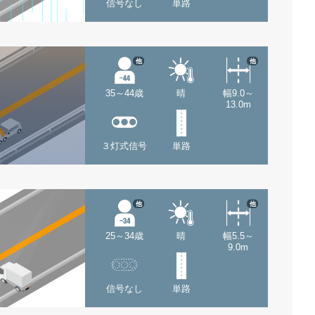
信号なし
単路
他
他
35～44歳
晴
幅9.0～
13.0m
３灯式信号
単路
他
他
25～34歳
晴
幅5.5～
9.0m
信号なし
単路