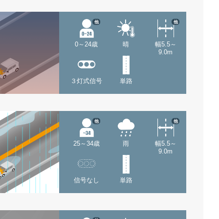
他
他
0～24歳
晴
幅5.5～
9.0m
３灯式信号
単路
他
他
25～34歳
雨
幅5.5～
9.0m
信号なし
単路