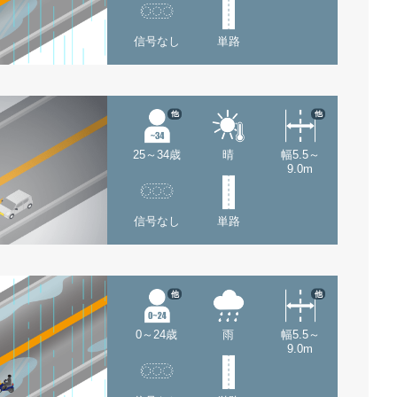
信号なし
単路
他
他
25～34歳
晴
幅5.5～
9.0m
信号なし
単路
他
他
0～24歳
雨
幅5.5～
9.0m