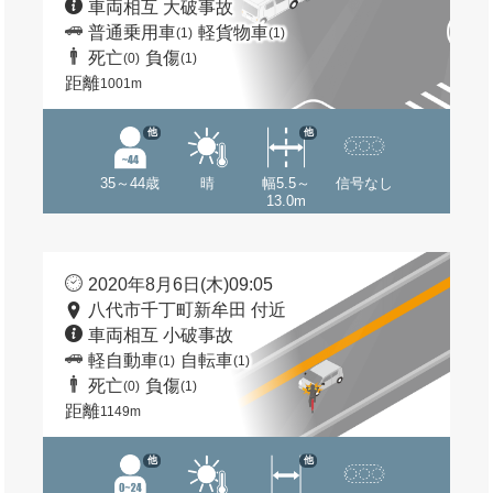
車両相互 大破事故
普通乗用車
軽貨物車
(1)
(1)
死亡
負傷
(0)
(1)
距離
1001m
他
他
35～44歳
晴
幅5.5～
信号なし
13.0m
2020年8月6日(木)09:05
八代市千丁町新牟田 付近
車両相互 小破事故
軽自動車
自転車
(1)
(1)
死亡
負傷
(0)
(1)
距離
1149m
他
他