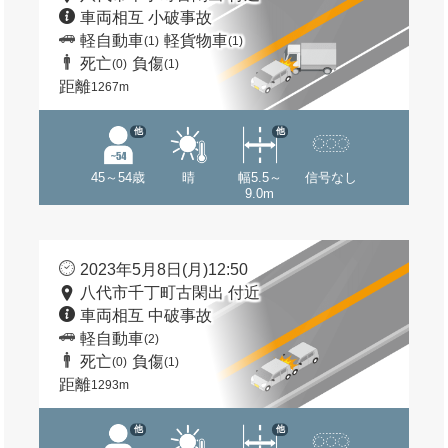
車両相互 小破事故
軽自動車
軽貨物車
(1)
(1)
死亡
負傷
(0)
(1)
距離
1267m
他
他
45～54歳
晴
幅5.5～
信号なし
9.0m
2023年5月8日(月)12:50
八代市千丁町古閑出 付近
車両相互 中破事故
軽自動車
(2)
死亡
負傷
(0)
(1)
距離
1293m
他
他