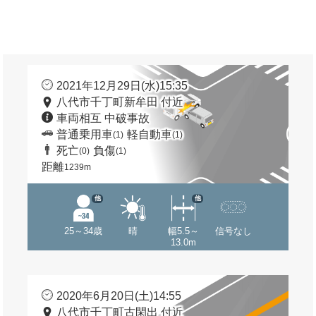
2021年12月29日(水)15:35
八代市千丁町新牟田 付近
車両相互 中破事故
普通乗用車
軽自動車
(1)
(1)
死亡
負傷
(0)
(1)
距離
1239m
他
他
25～34歳
晴
幅5.5～
信号なし
13.0m
2020年6月20日(土)14:55
八代市千丁町古閑出 付近