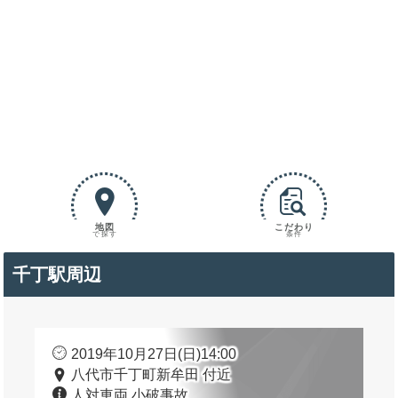
地図
こだわり
で探す
条件
千丁駅周辺
2019年10月27日(日)14:00
八代市千丁町新牟田 付近
人対車両 小破事故