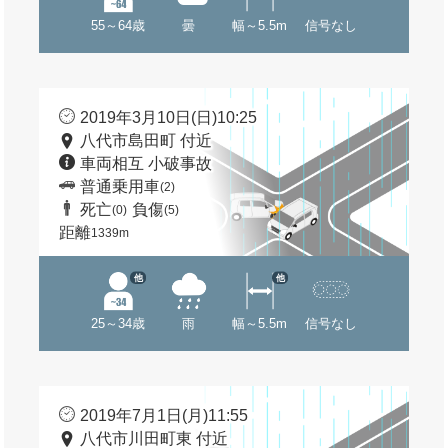
55～64歳
曇
幅～5.5m
信号なし
2019年3月10日(日)10:25
八代市島田町 付近
車両相互 小破事故
普通乗用車
(2)
死亡
負傷
(0)
(5)
距離
1339m
他
他
25～34歳
雨
幅～5.5m
信号なし
2019年7月1日(月)11:55
八代市川田町東 付近