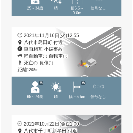
25～34歳
晴
幅5.5～
信号なし
9.0m
2021年11月16日(火)12:55
八代市島田町 付近
車両相互 小破事故
軽自動車
自転車
(1)
(1)
死亡
負傷
(0)
(1)
距離
1298m
他
他
65～74歳
晴
幅～5.5m
信号なし
2021年10月22日(金)21:00
八代市千丁町新牟田 付近