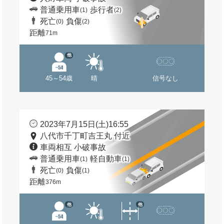
普通乗用車
歩行者
(1)
(2)
死亡
負傷
(0)
(2)
距離
71m
他
45～54歳
晴
信号なし
2023年7月15日(土)16:55
八代市千丁町吉王丸 付近
車両相互 小破事故
普通乗用車
軽自動車
(1)
(1)
死亡
負傷
(0)
(1)
距離
376m
他
他