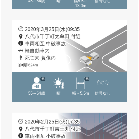
45～54歳
晴
幅5.5～
信号なし
13.0m
2020年3月25日(水)09:35
八代市千丁町太牟田 付近
車両相互 中破事故
軽自動車
(2)
死亡
負傷
(0)
(2)
距離
624m
他
他
55～64歳
晴
幅～5.5m
信号なし
2020年2月25日(火)17:35
八代市千丁町吉王丸 付近
車両相互 小破事故