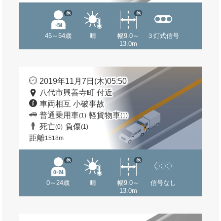
他
他
45～54歳
晴
幅9.0～
３灯式信号
13.0m
2019年11月7日(木)05:50
八代市興善寺町 付近
車両相互 小破事故
普通乗用車
軽貨物車
(1)
(1)
死亡
負傷
(0)
(1)
距離
1518m
他
他
0～24歳
晴
幅9.0～
信号なし
13.0m