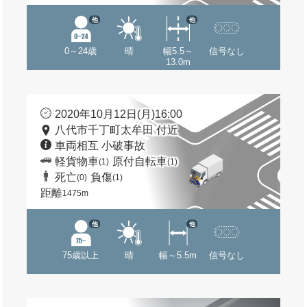
他
他
0～24歳
晴
幅5.5～
信号なし
13.0m
2020年10月12日(月)16:00
八代市千丁町太牟田 付近
車両相互 小破事故
軽貨物車
原付自転車
(1)
(1)
死亡
負傷
(0)
(1)
距離
1475m
他
他
75歳以上
晴
幅～5.5m
信号なし