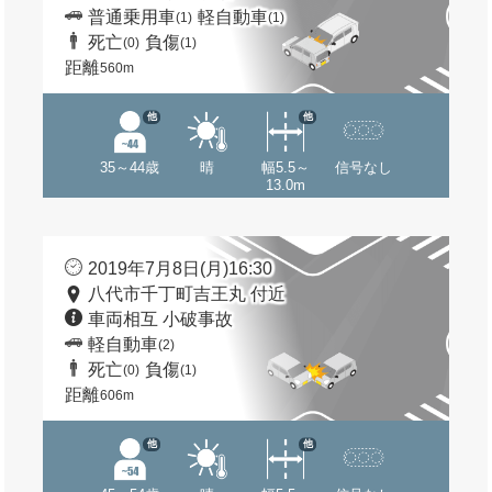
普通乗用車
軽自動車
(1)
(1)
死亡
負傷
(0)
(1)
距離
560m
他
他
35～44歳
晴
幅5.5～
信号なし
13.0m
2019年7月8日(月)16:30
八代市千丁町吉王丸 付近
車両相互 小破事故
軽自動車
(2)
死亡
負傷
(0)
(1)
距離
606m
他
他