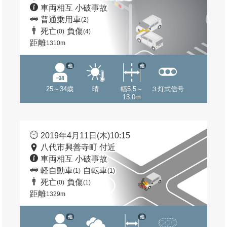
車両相互 小破事故
普通乗用車
(2)
死亡
負傷
(0)
(4)
距離
1310m
他
他
25～34歳
晴
幅5.5～
３灯式信号
13.0m
2019年4月11日(木)10:15
八代市興善寺町 付近
車両相互 小破事故
軽自動車
自転車
(1)
(1)
死亡
負傷
(0)
(1)
距離
1329m
他
他