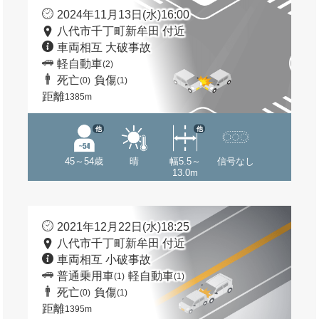
2024年11月13日(水)16:00
八代市千丁町新牟田 付近
車両相互 大破事故
軽自動車
(2)
死亡
負傷
(0)
(1)
距離
1385m
他
他
45～54歳
晴
幅5.5～
信号なし
13.0m
2021年12月22日(水)18:25
八代市千丁町新牟田 付近
車両相互 小破事故
普通乗用車
軽自動車
(1)
(1)
死亡
負傷
(0)
(1)
距離
1395m