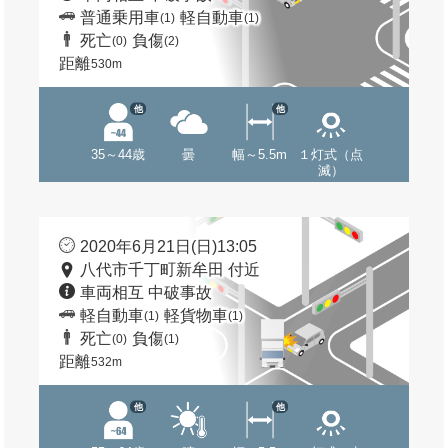
普通乗用車
軽自動車
(1)
(1)
死亡
負傷
(0)
(2)
距離
530m
他
他
35～44歳
曇
幅～5.5m
１灯式（点
滅）
2020年6月21日(日)13:05
八代市千丁町新牟田 付近
車両相互 中破事故
軽自動車
軽貨物車
(1)
(1)
死亡
負傷
(0)
(1)
距離
532m
他
他