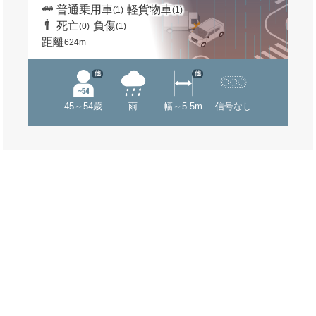
普通乗用車
軽貨物車
(1)
(1)
死亡
負傷
(0)
(1)
距離
624m
他
他
45～54歳
雨
幅～5.5m
信号なし