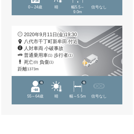
0～24歳
晴
幅5.5～
信号なし
9.0m
2020年9月11日(金)19:30
八代市千丁町新牟田 付近
人対車両 小破事故
普通乗用車
歩行者
(1)
(1)
死亡
負傷
(0)
(1)
距離
1373m
他
他
55～64歳
晴
幅～5.5m
信号なし