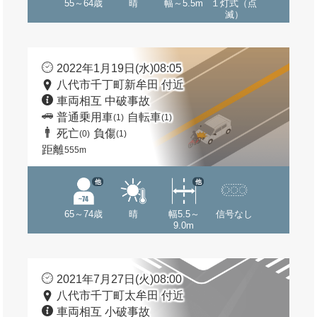
55～64歳
晴
幅～5.5m
１灯式（点
滅）
2022年1月19日(水)08:05
八代市千丁町新牟田 付近
車両相互 中破事故
普通乗用車
自転車
(1)
(1)
死亡
負傷
(0)
(1)
距離
555m
他
他
65～74歳
晴
幅5.5～
信号なし
9.0m
2021年7月27日(火)08:00
八代市千丁町太牟田 付近
車両相互 小破事故