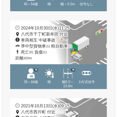
45～54歳
晴
幅～5.5m
信号なし
2024年10月30日(水)11:25
八代市千丁町新牟田 付近
車両相互 中破事故
準中型貨物車
軽自動車
(1)
(1)
死亡
負傷
(0)
(1)
距離
920m
他
他
35～44歳
晴
幅5.5～
３灯式信号
13.0m
2021年10月13日(水)09:15
八代市西片町 付近