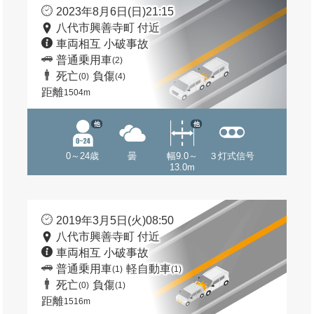
2023年8月6日(日)21:15
八代市興善寺町 付近
車両相互 小破事故
普通乗用車
(2)
死亡
負傷
(0)
(4)
距離
1504m
他
他
0～24歳
曇
幅9.0～
３灯式信号
13.0m
2019年3月5日(火)08:50
八代市興善寺町 付近
車両相互 小破事故
普通乗用車
軽自動車
(1)
(1)
死亡
負傷
(0)
(1)
距離
1516m