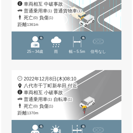
車両相互 中破事故
普通乗用車
普通貨物車
(1)
(1)
死亡
負傷
(0)
(1)
距離
1361m
他
他
25～34歳
雨
幅～5.5m
信号なし
2022年12月8日(木)08:10
八代市千丁町新牟田 付近
車両相互 小破事故
普通乗用車
自転車
(1)
(1)
死亡
負傷
(0)
(1)
距離
1370m
他
他