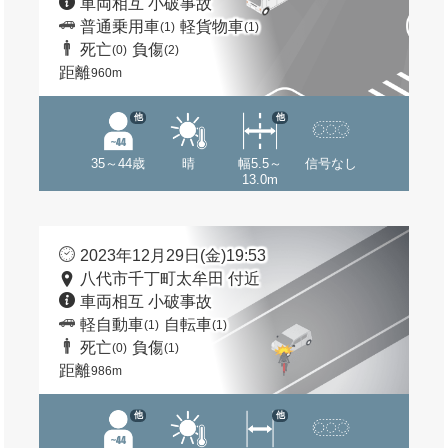
車両相互 小破事故
普通乗用車
軽貨物車
(1)
(1)
死亡
負傷
(0)
(2)
距離
960m
他
他
35～44歳
晴
幅5.5～
信号なし
13.0m
2023年12月29日(金)19:53
八代市千丁町太牟田 付近
車両相互 小破事故
軽自動車
自転車
(1)
(1)
死亡
負傷
(0)
(1)
距離
986m
他
他