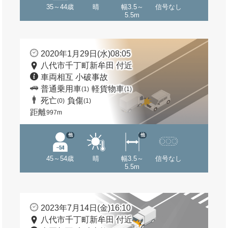
35～44歳
晴
幅3.5～
信号なし
5.5m
2020年1月29日(水)08:05
八代市千丁町新牟田 付近
車両相互 小破事故
普通乗用車
軽貨物車
(1)
(1)
死亡
負傷
(0)
(1)
距離
997m
他
他
45～54歳
晴
幅3.5～
信号なし
5.5m
2023年7月14日(金)16:10
八代市千丁町新牟田 付近