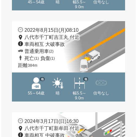
45～54歳
晴
幅5.5～
信号なし
9.0m
2022年8月15日(月)08:10
八代市千丁町吉王丸 付近
車両相互 大破事故
普通乗用車
(2)
死亡
負傷
(1)
(1)
距離
384m
他
他
55～64歳
晴
幅5.5～
信号なし
9.0m
2024年3月17日(日)16:30
八代市千丁町新牟田 付近
車両相互 中破事故