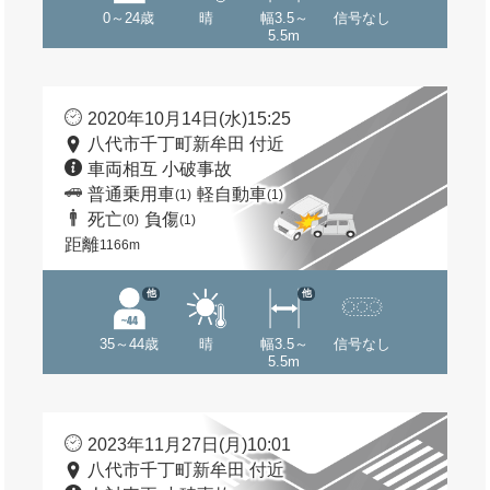
0～24歳
晴
幅3.5～
信号なし
5.5m
2020年10月14日(水)15:25
八代市千丁町新牟田 付近
車両相互 小破事故
普通乗用車
軽自動車
(1)
(1)
死亡
負傷
(0)
(1)
距離
1166m
他
他
35～44歳
晴
幅3.5～
信号なし
5.5m
2023年11月27日(月)10:01
八代市千丁町新牟田 付近