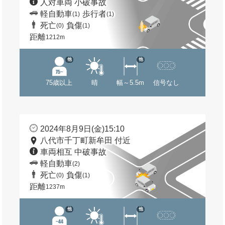
人対車両 小破事故
軽自動車
歩行者
(1)
(1)
死亡
負傷
(0)
(1)
距離
1212m
他
他
75歳以上
晴
幅～5.5m
信号なし
2024年8月9日(金)15:10
八代市千丁町新牟田 付近
車両相互 中破事故
軽自動車
(2)
死亡
負傷
(0)
(1)
距離
1237m
他
他