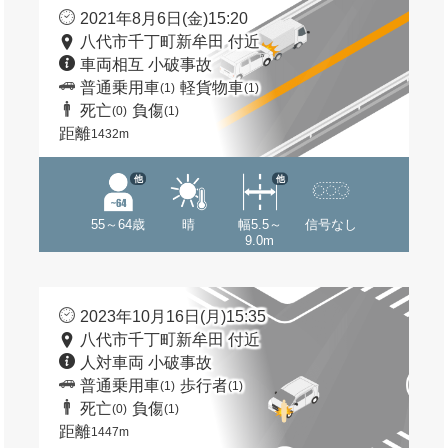
2021年8月6日(金)15:20
八代市千丁町新牟田 付近
車両相互 小破事故
普通乗用車
軽貨物車
(1)
(1)
死亡
負傷
(0)
(1)
距離
1432m
他
他
55～64歳
晴
幅5.5～
信号なし
9.0m
2023年10月16日(月)15:35
八代市千丁町新牟田 付近
人対車両 小破事故
普通乗用車
歩行者
(1)
(1)
死亡
負傷
(0)
(1)
距離
1447m