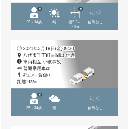
他
他
25～34歳
晴
幅5.5～
信号なし
9.0m
2021年3月19日(金)09:30
八代市千丁町古閑出 付近
車両相互 小破事故
普通乗用車
(2)
死亡
負傷
(0)
(1)
距離
1422m
他
25～34歳
曇
信号なし