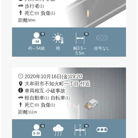
歩行者
(1)
死亡
負傷
(0)
(1)
距離
90m
他
他
45～54歳
晴
幅3.5～
信号なし
5.5m
2020年10月16日(金)19:20
大牟田市不知火町一丁目 付近
車両相互 小破事故
軽自動車
自転車
(1)
(1)
死亡
負傷
(0)
(1)
距離
111m
他
他