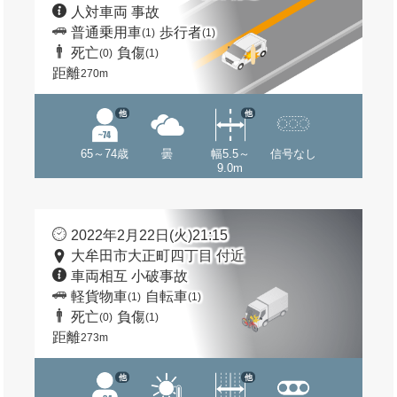
人対車両 事故
普通乗用車
歩行者
(1)
(1)
死亡
負傷
(0)
(1)
距離
270m
他
他
65～74歳
曇
幅5.5～
信号なし
9.0m
2022年2月22日(火)21:15
大牟田市大正町四丁目 付近
車両相互 小破事故
軽貨物車
自転車
(1)
(1)
死亡
負傷
(0)
(1)
距離
273m
他
他