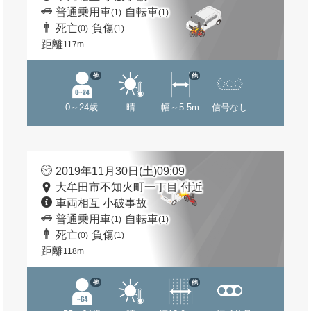
普通乗用車
自転車
(1)
(1)
死亡
負傷
(0)
(1)
距離
117m
他
他
0～24歳
晴
幅～5.5m
信号なし
2019年11月30日(土)09:09
大牟田市不知火町一丁目 付近
車両相互 小破事故
普通乗用車
自転車
(1)
(1)
死亡
負傷
(0)
(1)
距離
118m
他
他