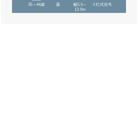
35～44歳
曇
幅5.5～
３灯式信号
13.0m