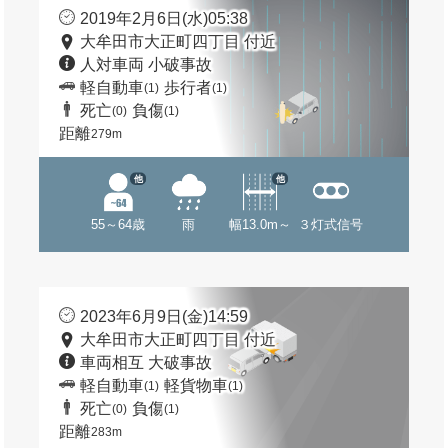
2019年2月6日(水)05:38
大牟田市大正町四丁目 付近
人対車両 小破事故
軽自動車
歩行者
(1)
(1)
死亡
負傷
(0)
(1)
距離
279m
他
他
55～64歳
雨
幅13.0m～
３灯式信号
2023年6月9日(金)14:59
大牟田市大正町四丁目 付近
車両相互 大破事故
軽自動車
軽貨物車
(1)
(1)
死亡
負傷
(0)
(1)
距離
283m