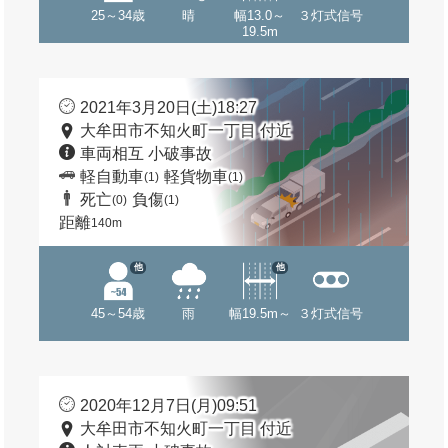
25～34歳
晴
幅13.0～
３灯式信号
19.5m
2021年3月20日(土)18:27
大牟田市不知火町一丁目 付近
車両相互 小破事故
軽自動車
軽貨物車
(1)
(1)
死亡
負傷
(0)
(1)
距離
140m
他
他
45～54歳
雨
幅19.5m～
３灯式信号
2020年12月7日(月)09:51
大牟田市不知火町一丁目 付近