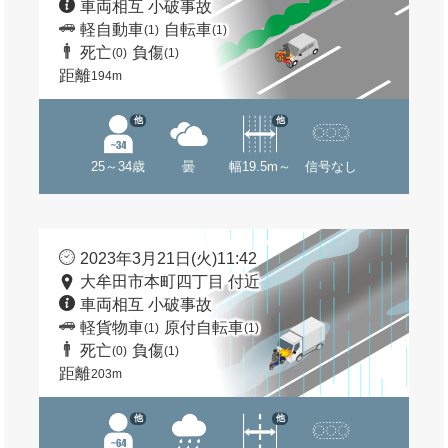
車両相互 小破事故
軽自動車
自転車
(1)
(1)
死亡
負傷
(0)
(1)
距離
194m
他
他
25～34歳
曇
幅19.5m～
信号なし
2023年3月21日(火)11:42
大牟田市本町四丁目 付近
車両相互 小破事故
軽貨物車
原付自転車
(1)
(1)
死亡
負傷
(0)
(1)
距離
203m
他
他