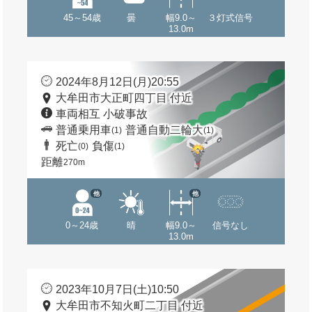
45～54歳
曇
幅9.0～
３灯式信号
13.0m
2024年8月12日(月)20:55
大牟田市大正町四丁目 付近
車両相互 小破事故
普通乗用車
普通自動二輪大
(1)
(1)
死亡
負傷
(0)
(1)
距離
270m
他
他
0～24歳
晴
幅9.0～
信号なし
13.0m
2023年10月7日(土)10:50
大牟田市不知火町二丁目 付近