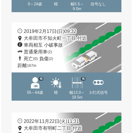
0～24歳
晴
幅5.5～
信号なし
9.0m
2019年2月17日(日)09:32
大牟田市不知火町一丁目 付近
車両相互 小破事故
普通乗用車
(2)
死亡
負傷
(0)
(2)
距離
167m
他
他
55～64歳
晴
幅13.0～
３灯式信号
19.5m
2022年11月22日(火)11:31
大牟田市有明町二丁目 付近