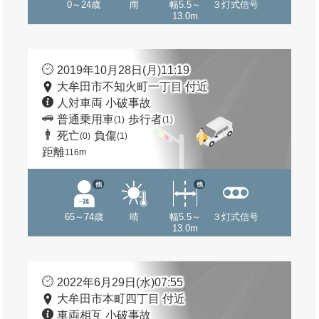
0～24歳
雨
幅5.5～
３灯式信号
13.0m
2019年10月28日(月)11:19
大牟田市不知火町一丁目 付近
人対車両 小破事故
普通乗用車
歩行者
(1)
(1)
死亡
負傷
(0)
(1)
距離
116m
他
他
65～74歳
晴
幅5.5～
３灯式信号
13.0m
2022年6月29日(水)07:55
大牟田市本町四丁目 付近
車両相互 小破事故