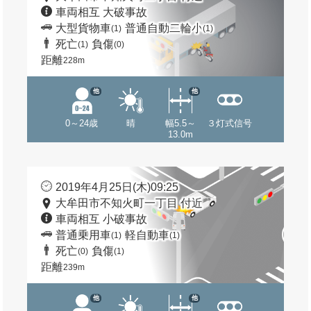
車両相互 大破事故
大型貨物車
普通自動二輪小
(1)
(1)
死亡
負傷
(1)
(0)
距離
228m
他
他
0～24歳
晴
幅5.5～
３灯式信号
13.0m
2019年4月25日(木)09:25
大牟田市不知火町一丁目 付近
車両相互 小破事故
普通乗用車
軽自動車
(1)
(1)
死亡
負傷
(0)
(1)
距離
239m
他
他