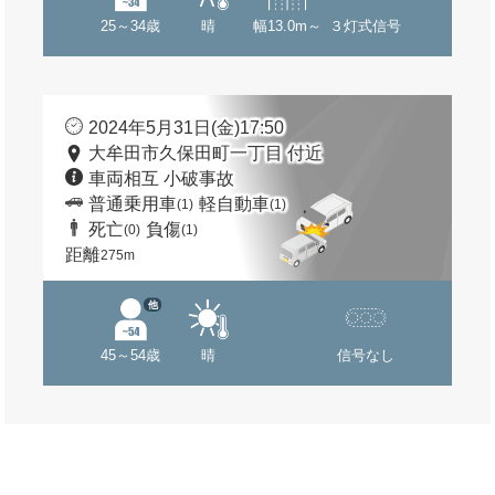
25～34歳
晴
幅13.0m～
３灯式信号
2024年5月31日(金)17:50
大牟田市久保田町一丁目 付近
車両相互 小破事故
普通乗用車
軽自動車
(1)
(1)
死亡
負傷
(0)
(1)
距離
275m
他
45～54歳
晴
信号なし