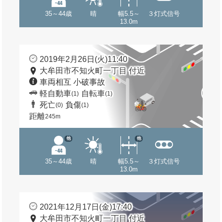
35～44歳
晴
幅5.5～
３灯式信号
13.0m
2019年2月26日(火)11:40
大牟田市不知火町一丁目 付近
車両相互 小破事故
軽自動車
自転車
(1)
(1)
死亡
負傷
(0)
(1)
距離
245m
他
他
35～44歳
晴
幅5.5～
３灯式信号
13.0m
2021年12月17日(金)17:40
大牟田市不知火町一丁目 付近