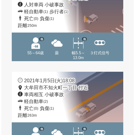
人対車両 小破事故
軽自動車
歩行者
(1)
(1)
死亡
負傷
(0)
(1)
距離
250m
他
他
55～64歳
曇
幅5.5～
３灯式信号
13.0m
2021年1月5日(火)18:08
大牟田市不知火町一丁目 付近
車両相互 小破事故
軽自動車
(2)
死亡
負傷
(0)
(1)
距離
263m
他
他