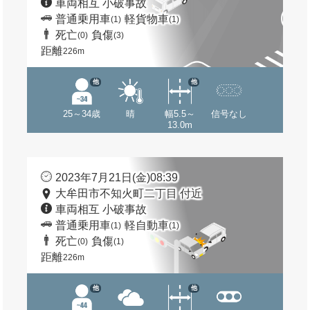
車両相互 小破事故
普通乗用車
軽貨物車
(1)
(1)
死亡
負傷
(0)
(3)
距離
226m
他
他
25～34歳
晴
幅5.5～
信号なし
13.0m
2023年7月21日(金)08:39
大牟田市不知火町二丁目 付近
車両相互 小破事故
普通乗用車
軽自動車
(1)
(1)
死亡
負傷
(0)
(1)
距離
226m
他
他