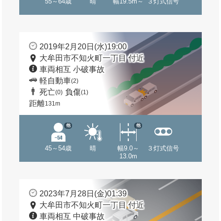
55～64歳
晴
幅19.5m～
３灯式信号
2019年2月20日(水)19:00
大牟田市不知火町一丁目 付近
車両相互 小破事故
軽自動車
(2)
死亡
負傷
(0)
(1)
距離
131m
他
他
45～54歳
晴
幅9.0～
３灯式信号
13.0m
2023年7月28日(金)01:39
大牟田市不知火町一丁目 付近
車両相互 中破事故