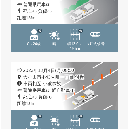
普通乗用車
(2)
死亡
負傷
(0)
(3)
距離
128m
他
他
0～24歳
晴
幅13.0～
３灯式信号
19.5m
2023年12月4日(月)09:50
大牟田市不知火町一丁目 付近
車両相互 小破事故
普通乗用車
軽自動車
(1)
(1)
死亡
負傷
(0)
(1)
距離
131m
他
他