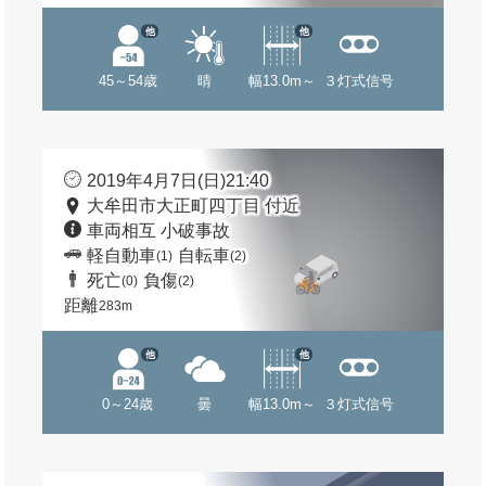
他
他
45～54歳
晴
幅13.0m～
３灯式信号
2019年4月7日(日)21:40
大牟田市大正町四丁目 付近
車両相互 小破事故
軽自動車
自転車
(1)
(2)
死亡
負傷
(0)
(2)
距離
283m
他
他
0～24歳
曇
幅13.0m～
３灯式信号