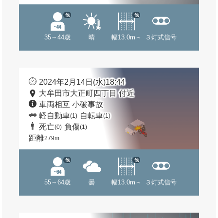
他
他
35～44歳
晴
幅13.0m～
３灯式信号
2024年2月14日(水)18:44
大牟田市大正町四丁目 付近
車両相互 小破事故
軽自動車
自転車
(1)
(1)
死亡
負傷
(0)
(1)
距離
279m
他
他
55～64歳
曇
幅13.0m～
３灯式信号