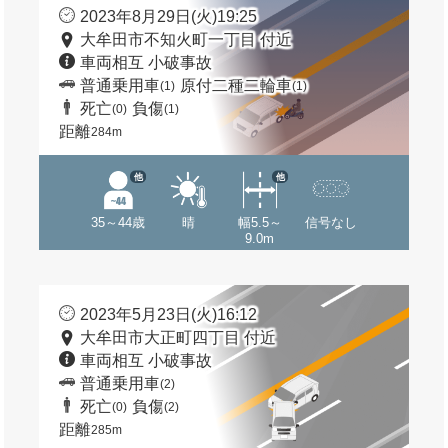
2023年8月29日(火)19:25
大牟田市不知火町一丁目 付近
車両相互 小破事故
普通乗用車
原付二種二輪車
(1)
(1)
死亡
負傷
(0)
(1)
距離
284m
他
他
35～44歳
晴
幅5.5～
信号なし
9.0m
2023年5月23日(火)16:12
大牟田市大正町四丁目 付近
車両相互 小破事故
普通乗用車
(2)
死亡
負傷
(0)
(2)
距離
285m