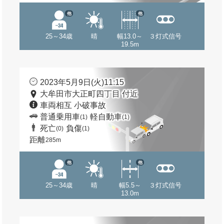
他
他
25～34歳
晴
幅13.0～
３灯式信号
19.5m
2023年5月9日(火)11:15
大牟田市大正町四丁目 付近
車両相互 小破事故
普通乗用車
軽自動車
(1)
(1)
死亡
負傷
(0)
(1)
距離
285m
他
他
25～34歳
晴
幅5.5～
３灯式信号
13.0m