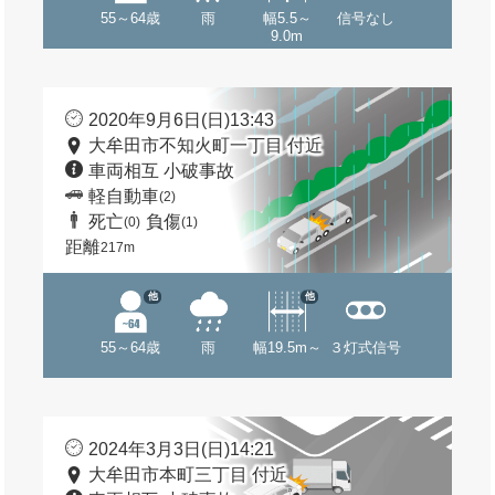
55～64歳
雨
幅5.5～
信号なし
9.0m
2020年9月6日(日)13:43
大牟田市不知火町一丁目 付近
車両相互 小破事故
軽自動車
(2)
死亡
負傷
(0)
(1)
距離
217m
他
他
55～64歳
雨
幅19.5m～
３灯式信号
2024年3月3日(日)14:21
大牟田市本町三丁目 付近