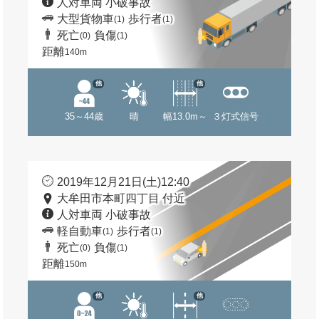
人対車両 小破事故
大型貨物車
歩行者
(1)
(1)
死亡
負傷
(0)
(1)
距離
140m
他
他
35～44歳
晴
幅13.0m～
３灯式信号
2019年12月21日(土)12:40
大牟田市本町四丁目 付近
人対車両 小破事故
軽自動車
歩行者
(1)
(1)
死亡
負傷
(0)
(1)
距離
150m
他
他