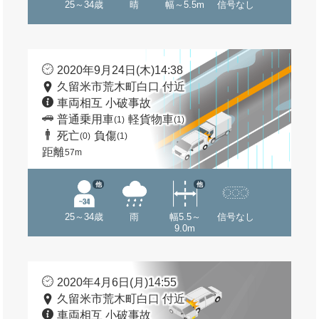
25～34歳
晴
幅～5.5m
信号なし
2020年9月24日(木)14:38
久留米市荒木町白口 付近
車両相互 小破事故
普通乗用車
軽貨物車
(1)
(1)
死亡
負傷
(0)
(1)
距離
57m
他
他
25～34歳
雨
幅5.5～
信号なし
9.0m
2020年4月6日(月)14:55
久留米市荒木町白口 付近
車両相互 小破事故