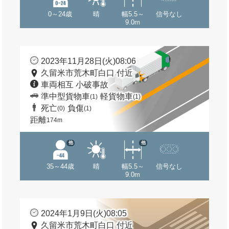
0～24歳
晴
幅5.5～
信号なし
9.0m
2023年11月28日(火)08:06
久留米市荒木町白口 付近
車両相互 小破事故
準中型貨物車
軽貨物車
(1)
(1)
死亡
負傷
(0)
(1)
距離
174m
他
他
35～44歳
晴
幅5.5～
信号なし
9.0m
2024年1月9日(火)08:05
久留米市荒木町白口 付近