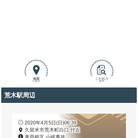
地図
こだわり
で探す
条件
荒木駅周辺
2020年4月5日(日)06:39
久留米市荒木町白口 付近
車両相互 小破事故