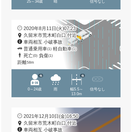
25～34歳
晴
信号なし
2020年8月11日(火)07:23
久留米市荒木町白口 付近
車両相互 小破事故
普通乗用車
軽自動車
(1)
(1)
死亡
負傷
(0)
(1)
距離
58m
他
他
0～24歳
雨
幅5.5～
信号なし
13.0m
2021年12月10日(金)16:50
久留米市荒木町白口 付近
車両相互 小破事故