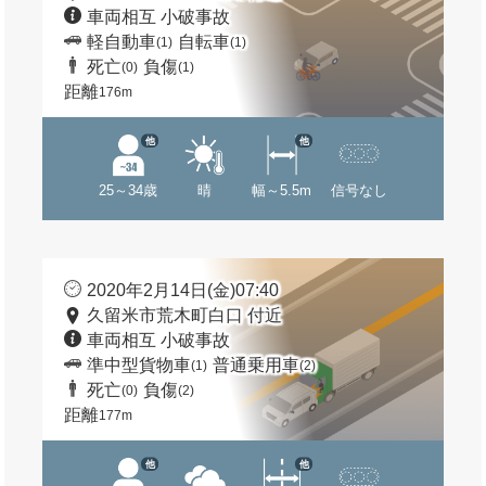
車両相互 小破事故
軽自動車
自転車
(1)
(1)
死亡
負傷
(0)
(1)
距離
176m
他
他
25～34歳
晴
幅～5.5m
信号なし
2020年2月14日(金)07:40
久留米市荒木町白口 付近
車両相互 小破事故
準中型貨物車
普通乗用車
(1)
(2)
死亡
負傷
(0)
(2)
距離
177m
他
他