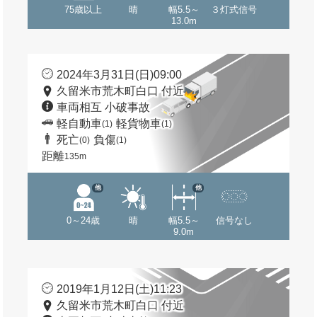
75歳以上
晴
幅5.5～
３灯式信号
13.0m
2024年3月31日(日)09:00
久留米市荒木町白口 付近
車両相互 小破事故
軽自動車
軽貨物車
(1)
(1)
死亡
負傷
(0)
(1)
距離
135m
他
他
0～24歳
晴
幅5.5～
信号なし
9.0m
2019年1月12日(土)11:23
久留米市荒木町白口 付近