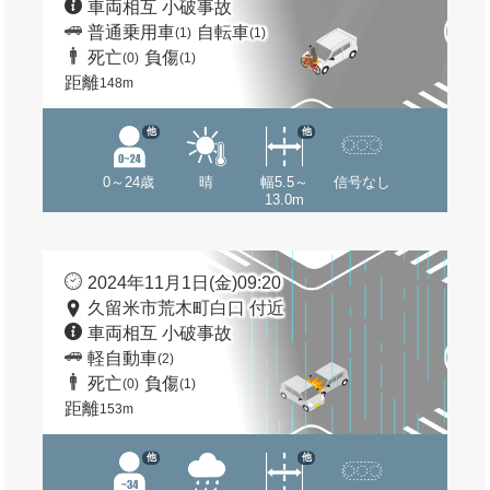
車両相互 小破事故
普通乗用車
自転車
(1)
(1)
死亡
負傷
(0)
(1)
距離
148m
他
他
0～24歳
晴
幅5.5～
信号なし
13.0m
2024年11月1日(金)09:20
久留米市荒木町白口 付近
車両相互 小破事故
軽自動車
(2)
死亡
負傷
(0)
(1)
距離
153m
他
他