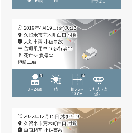
45～54歳
晴
信号なし
2019年4月19日(金)00:12
久留米市荒木町白口 付近
人対車両 小破事故
普通乗用車
歩行者
(1)
(1)
死亡
負傷
(0)
(1)
距離
118m
他
他
0～24歳
晴
幅5.5～
３灯式（点
13.0m
滅）
2022年12月15日(木)07:19
久留米市荒木町白口 付近
車両相互 小破事故