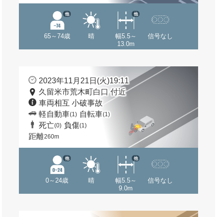
他
他
65～74歳
晴
幅5.5～
信号なし
13.0m
2023年11月21日(火)19:11
久留米市荒木町白口 付近
車両相互 小破事故
軽自動車
自転車
(1)
(1)
死亡
負傷
(0)
(1)
距離
260m
他
他
0～24歳
晴
幅5.5～
信号なし
9.0m