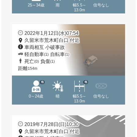
25～34歳
雨
幅5.5～
信号なし
13.0m
2022年1月12日(水)07:54
久留米市荒木町白口 付近
車両相互 小破事故
軽自動車
自転車
(1)
(1)
死亡
負傷
(0)
(1)
距離
154m
他
他
0～24歳
晴
幅5.5～
信号なし
13.0m
2019年7月28日(日)10:30
久留米市荒木町白口 付近