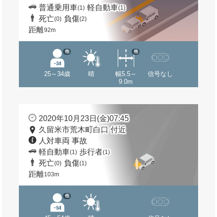
普通乗用車
軽自動車
(1)
(1)
死亡
負傷
(0)
(2)
距離
92m
他
他
25～34歳
晴
幅5.5～
信号なし
9.0m
2020年10月23日(金)07:45
久留米市荒木町白口 付近
人対車両 事故
軽自動車
歩行者
(1)
(1)
死亡
負傷
(0)
(1)
距離
103m
他