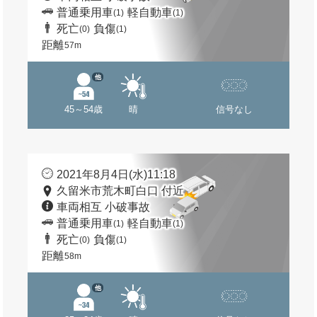
普通乗用車
軽自動車
(1)
(1)
死亡
負傷
(0)
(1)
距離
57m
他
45～54歳
晴
信号なし
2021年8月4日(水)11:18
久留米市荒木町白口 付近
車両相互 小破事故
普通乗用車
軽自動車
(1)
(1)
死亡
負傷
(0)
(1)
距離
58m
他