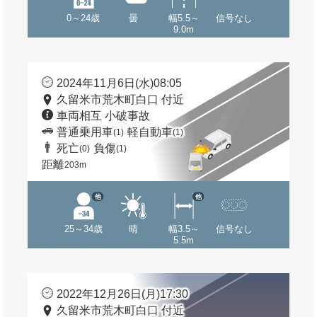
0～24歳
曇
幅5.5～
信号なし
9.0m
2024年11月6日(水)08:05
久留米市荒木町白口 付近
車両相互 小破事故
普通乗用車
軽自動車
(1)
(1)
死亡
負傷
(0)
(1)
距離
203m
他
他
25～34歳
晴
幅3.5～
信号なし
5.5m
2022年12月26日(月)17:30
久留米市荒木町白口 付近