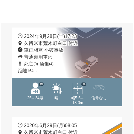
2024年9月28日(土)17:23
久留米市荒木町白口 付近
車両相互 小破事故
普通乗用車
(2)
死亡
負傷
(0)
(4)
距離
164m
他
他
25～34歳
晴
幅5.5～
信号なし
13.0m
2020年6月29日(月)08:05
久留米市荒木町白口 付近