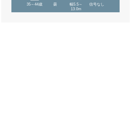
35～44歳
曇
幅5.5～
信号なし
13.0m