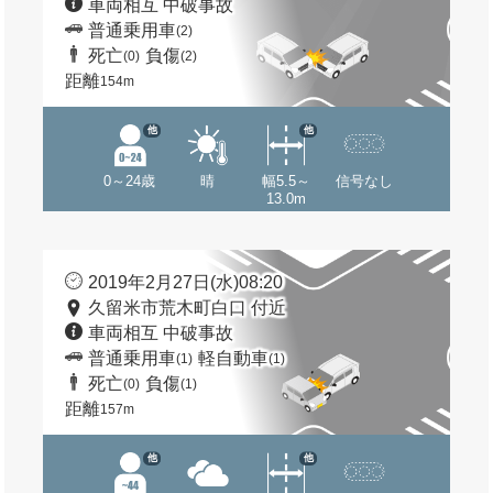
車両相互 中破事故
普通乗用車
(2)
死亡
負傷
(0)
(2)
距離
154m
他
他
0～24歳
晴
幅5.5～
信号なし
13.0m
2019年2月27日(水)08:20
久留米市荒木町白口 付近
車両相互 中破事故
普通乗用車
軽自動車
(1)
(1)
死亡
負傷
(0)
(1)
距離
157m
他
他