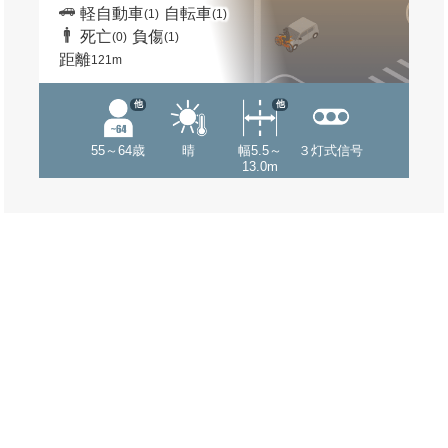
軽自動車
自転車
(1)
(1)
死亡
負傷
(0)
(1)
距離
121m
他
他
55～64歳
晴
幅5.5～
３灯式信号
13.0m