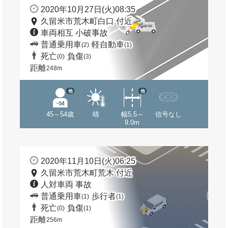
2020年10月27日(火)08:35
久留米市荒木町白口 付近
車両相互 小破事故
普通乗用車
軽自動車
(2)
(1)
死亡
負傷
(0)
(3)
距離
248m
他
他
45～54歳
晴
幅5.5～
信号なし
9.0m
2020年11月10日(火)06:25
久留米市荒木町荒木 付近
人対車両 事故
普通乗用車
歩行者
(1)
(1)
死亡
負傷
(0)
(1)
距離
256m