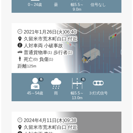
0～24歳
曇
幅5.5～
信号なし
9.0m
2021年1月26日(火)06:40
久留米市荒木町白口 付近
人対車両 小破事故
普通貨物車
歩行者
(1)
(1)
死亡
負傷
(0)
(1)
距離
125m
他
他
45～54歳
雨
幅5.5～
３灯式信号
13.0m
2024年4月11日(木)09:38
久留米市荒木町白口 付近