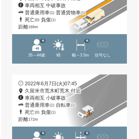
車両相互 中破事故
普通乗用車
普通貨物車
(1)
(1)
死亡
負傷
(0)
(1)
距離
166m
他
他
35～44歳
晴
幅～3.5m
信号なし
2022年6月7日(火)07:45
久留米市荒木町荒木 付近
車両相互 小破事故
普通乗用車
自転車
(1)
(1)
死亡
負傷
(0)
(1)
距離
172m
他
他