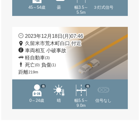
45～54歳
曇
幅3.5～
３灯式信号
5.5m
2023年12月18日(月)07:46
久留米市荒木町白口 付近
車両相互 小破事故
軽自動車
(3)
死亡
負傷
(0)
(1)
距離
219m
他
他
0～24歳
晴
幅5.5～
信号なし
9.0m