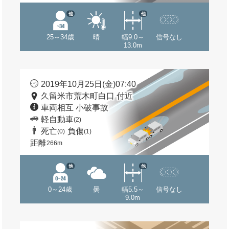
他
他
25～34歳
晴
幅9.0～
信号なし
13.0m
2019年10月25日(金)07:40
久留米市荒木町白口 付近
車両相互 小破事故
軽自動車
(2)
死亡
負傷
(0)
(1)
距離
266m
他
他
0～24歳
曇
幅5.5～
信号なし
9.0m