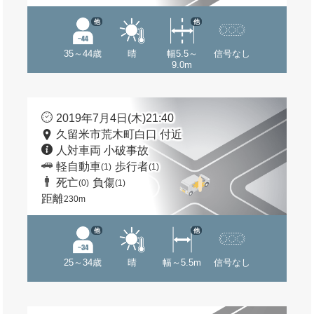
他
他
35～44歳
晴
幅5.5～
信号なし
9.0m
2019年7月4日(木)21:40
久留米市荒木町白口 付近
人対車両 小破事故
軽自動車
歩行者
(1)
(1)
死亡
負傷
(0)
(1)
距離
230m
他
他
25～34歳
晴
幅～5.5m
信号なし