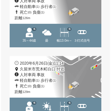
人対車両 事故
軽自動車
歩行者
(1)
(1)
死亡
負傷
(0)
(1)
距離
126m
他
他
35～44歳
曇
幅13.0m～
３灯式信号
2020年6月26日(金)11:14
久留米市荒木町白口 付近
人対車両 事故
軽自動車
歩行者
(1)
(1)
死亡
負傷
(0)
(1)
距離
129m
他
他