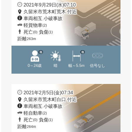
2021年9月29日(水)07:10
久留米市荒木町荒木 付近
車両相互 小破事故
軽貨物車
(2)
死亡
負傷
(0)
(1)
距離
263m
他
他
0～24歳
晴
幅～5.5m
信号なし
2021年2月5日(金)07:34
久留米市荒木町白口 付近
車両相互 小破事故
軽自動車
(2)
死亡
負傷
(0)
(1)
距離
264m