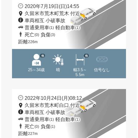
2020年7月19日(日)14:55
久留米市荒木町荒木 付近
車両相互 小破事故
普通乗用車
軽自動車
(1)
(1)
死亡
負傷
(0)
(3)
距離
226m
他
他
25～34歳
晴
幅3.5～
信号なし
5.5m
2022年10月24日(月)08:12
久留米市荒木町白口 付近
車両相互 小破事故
普通乗用車
軽自動車
(1)
(1)
死亡
負傷
(0)
(1)
距離
227m