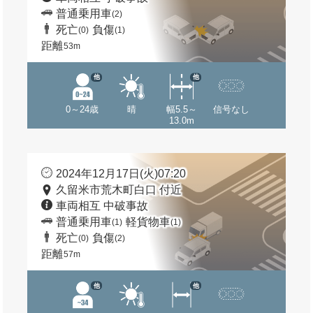
普通乗用車
(2)
死亡
負傷
(0)
(1)
距離
53m
他
他
0～24歳
晴
幅5.5～
信号なし
13.0m
2024年12月17日(火)07:20
久留米市荒木町白口 付近
車両相互 中破事故
普通乗用車
軽貨物車
(1)
(1)
死亡
負傷
(0)
(2)
距離
57m
他
他