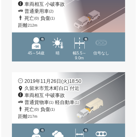
車両相互 小破事故
普通乗用車
(2)
死亡
負傷
(0)
(1)
距離
212m
他
他
45～54歳
晴
幅5.5～
信号なし
9.0m
2019年11月26日(火)18:50
久留米市荒木町白口 付近
車両相互 中破事故
普通貨物車
軽自動車
(1)
(1)
死亡
負傷
(0)
(1)
距離
217m
他
他