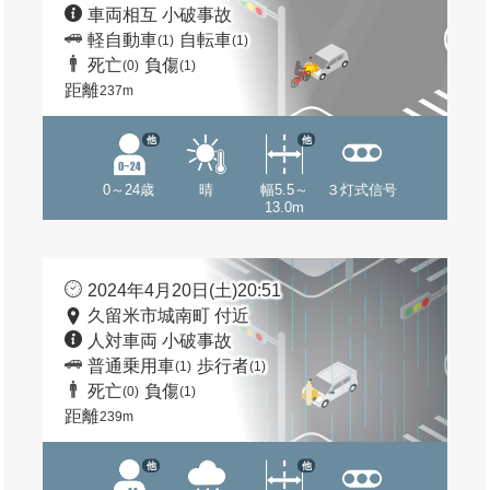
車両相互 小破事故
軽自動車
自転車
(1)
(1)
死亡
負傷
(0)
(1)
距離
237m
他
他
0～24歳
晴
幅5.5～
３灯式信号
13.0m
2024年4月20日(土)20:51
久留米市城南町 付近
人対車両 小破事故
普通乗用車
歩行者
(1)
(1)
死亡
負傷
(0)
(1)
距離
239m
他
他