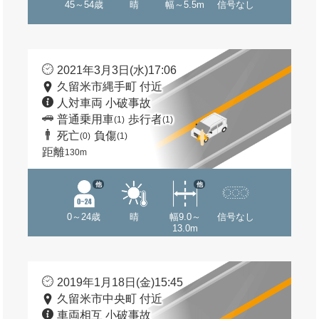
45～54歳
晴
幅～5.5m
信号なし
2021年3月3日(水)17:06
久留米市縄手町 付近
人対車両 小破事故
普通乗用車
歩行者
(1)
(1)
死亡
負傷
(0)
(1)
距離
130m
他
他
0～24歳
晴
幅9.0～
信号なし
13.0m
2019年1月18日(金)15:45
久留米市中央町 付近
車両相互 小破事故