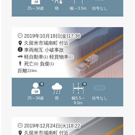
25～34歳
晴
幅～3.5m
信号なし
2019年10月18日(金)17:36
久留米市城南町 付近
車両相互 小破事故
軽自動車
軽貨物車
(1)
(1)
死亡
負傷
(0)
(1)
距離
224m
他
他
25～34歳
雨
幅5.5～
信号なし
9.0m
2019年12月24日(火)18:22
久留米市城南町 付近