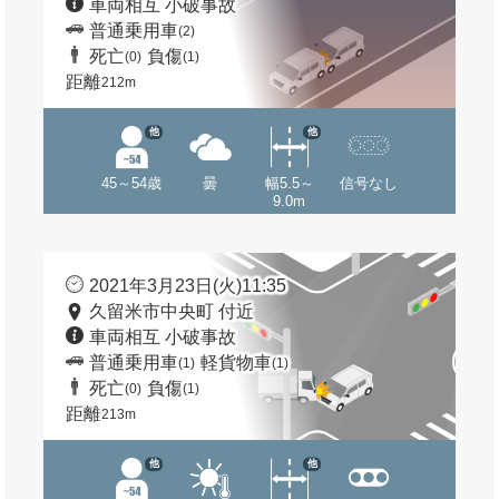
車両相互 小破事故
普通乗用車
(2)
死亡
負傷
(0)
(1)
距離
212m
他
他
45～54歳
曇
幅5.5～
信号なし
9.0m
2021年3月23日(火)11:35
久留米市中央町 付近
車両相互 小破事故
普通乗用車
軽貨物車
(1)
(1)
死亡
負傷
(0)
(1)
距離
213m
他
他