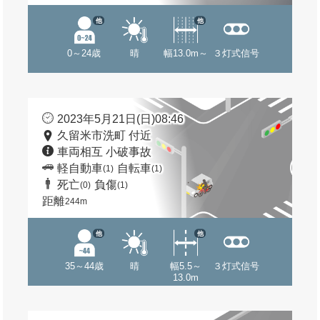
他
他
0～24歳
晴
幅13.0m～
３灯式信号
2023年5月21日(日)08:46
久留米市洗町 付近
車両相互 小破事故
軽自動車
自転車
(1)
(1)
死亡
負傷
(0)
(1)
距離
244m
他
他
35～44歳
晴
幅5.5～
３灯式信号
13.0m