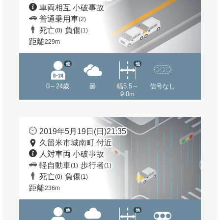
車両相互 小破事故
普通乗用車
(2)
死亡
負傷
(0)
(1)
距離
229m
他
他
0～24歳
曇
幅5.5～
信号なし
9.0m
2019年5月19日(日)21:35
久留米市城南町 付近
人対車両 小破事故
軽自動車
歩行者
(1)
(1)
死亡
負傷
(0)
(1)
距離
236m
他
他