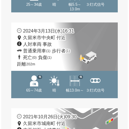
25～34歳
晴
幅5.5～
３灯式信号
13.0m
2024年3月13日(水)16:31
久留米市中央町 付近
人対車両 事故
普通乗用車
歩行者
(1)
(1)
死亡
負傷
(0)
(1)
距離
202m
他
他
65～74歳
晴
幅13.0m～
３灯式信号
2021年10月26日(火)09:30
久留米市城南町 付近