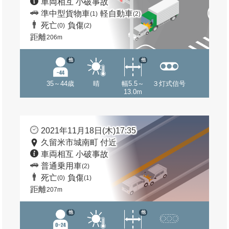
車両相互 小破事故
準中型貨物車
軽自動車
(1)
(2)
死亡
負傷
(0)
(2)
距離
206m
他
他
35～44歳
晴
幅5.5～
３灯式信号
13.0m
2021年11月18日(木)17:35
久留米市城南町 付近
車両相互 小破事故
普通乗用車
(2)
死亡
負傷
(0)
(1)
距離
207m
他
他