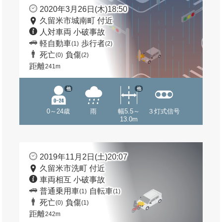
2020年3月26日(木)18:50
久留米市城南町 付近
人対車両 小破事故
軽自動車
歩行者
(1)
(2)
死亡
負傷
(0)
(2)
距離
241m
他
他
0～24歳
雨
幅5.5～
３灯式信号
13.0m
2019年11月2日(土)20:07
久留米市洗町 付近
車両相互 小破事故
普通乗用車
自転車
(1)
(1)
死亡
負傷
(0)
(1)
距離
242m