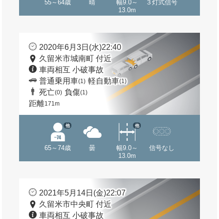
55～64歳
晴
幅9.0～
３灯式信号
13.0m
2020年6月3日(水)22:40
久留米市城南町 付近
車両相互 小破事故
普通乗用車
軽自動車
(1)
(1)
死亡
負傷
(0)
(1)
距離
171m
他
他
65～74歳
曇
幅9.0～
信号なし
13.0m
2021年5月14日(金)22:07
久留米市中央町 付近
車両相互 小破事故