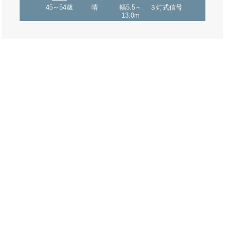
45～54歳
晴
幅5.5～
３灯式信号
13.0m