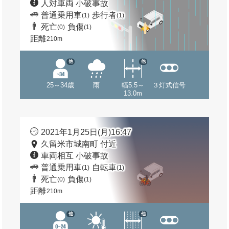
人対車両 小破事故
普通乗用車
歩行者
(1)
(1)
死亡
負傷
(0)
(1)
距離
210m
他
他
25～34歳
雨
幅5.5～
３灯式信号
13.0m
2021年1月25日(月)16:47
久留米市城南町 付近
車両相互 小破事故
普通乗用車
自転車
(1)
(1)
死亡
負傷
(0)
(1)
距離
210m
他
他