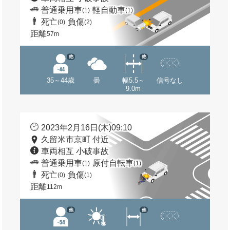
普通乗用車
軽自動車
(1)
(1)
死亡
負傷
(0)
(2)
距離
57m
他
他
35～44歳
曇
幅5.5～
信号なし
9.0m
2023年2月16日(木)09:10
久留米市京町 付近
車両相互 小破事故
普通乗用車
原付自転車
(1)
(1)
死亡
負傷
(0)
(1)
距離
112m
他
他