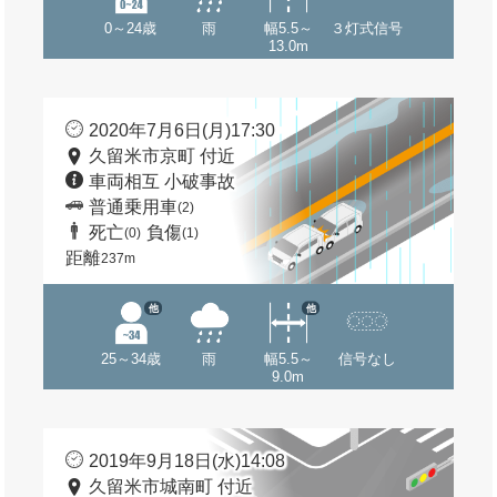
0～24歳
雨
幅5.5～
３灯式信号
13.0m
2020年7月6日(月)17:30
久留米市京町 付近
車両相互 小破事故
普通乗用車
(2)
死亡
負傷
(0)
(1)
距離
237m
他
他
25～34歳
雨
幅5.5～
信号なし
9.0m
2019年9月18日(水)14:08
久留米市城南町 付近