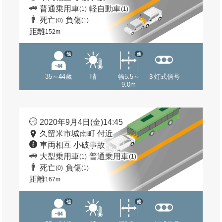
普通乗用車
軽自動車
(1)
(1)
死亡
負傷
(0)
(1)
距離
152m
他
他
35～44歳
晴
幅5.5～
３灯式信号
9.0m
2020年9月4日(金)14:45
久留米市城南町 付近
車両相互 小破事故
大型乗用車
普通乗用車
(1)
(1)
死亡
負傷
(0)
(1)
距離
167m
他
他