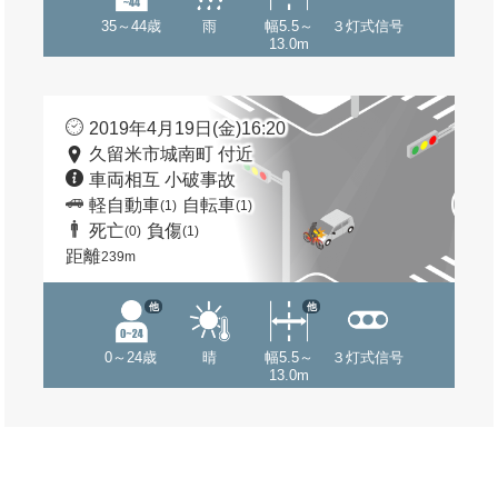
35～44歳
雨
幅5.5～
３灯式信号
13.0m
2019年4月19日(金)16:20
久留米市城南町 付近
車両相互 小破事故
軽自動車
自転車
(1)
(1)
死亡
負傷
(0)
(1)
距離
239m
他
他
0～24歳
晴
幅5.5～
３灯式信号
13.0m