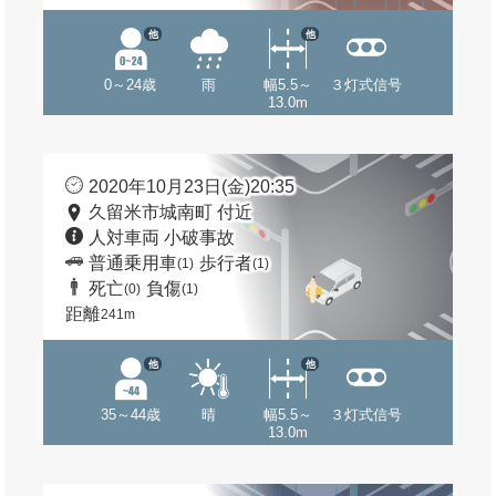
他
他
0～24歳
雨
幅5.5～
３灯式信号
13.0m
2020年10月23日(金)20:35
久留米市城南町 付近
人対車両 小破事故
普通乗用車
歩行者
(1)
(1)
死亡
負傷
(0)
(1)
距離
241m
他
他
35～44歳
晴
幅5.5～
３灯式信号
13.0m