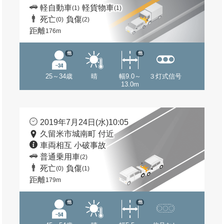
軽自動車
軽貨物車
(1)
(1)
死亡
負傷
(0)
(2)
距離
176m
他
他
25～34歳
晴
幅9.0～
３灯式信号
13.0m
2019年7月24日(水)10:05
久留米市城南町 付近
車両相互 小破事故
普通乗用車
(2)
死亡
負傷
(0)
(1)
距離
179m
他
他