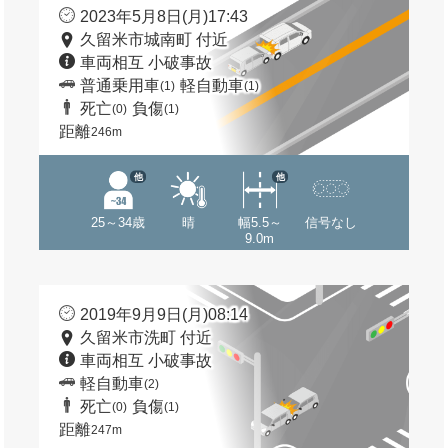
2023年5月8日(月)17:43
久留米市城南町 付近
車両相互 小破事故
普通乗用車
軽自動車
(1)
(1)
死亡
負傷
(0)
(1)
距離
246m
他
他
25～34歳
晴
幅5.5～
信号なし
9.0m
2019年9月9日(月)08:14
久留米市洗町 付近
車両相互 小破事故
軽自動車
(2)
死亡
負傷
(0)
(1)
距離
247m