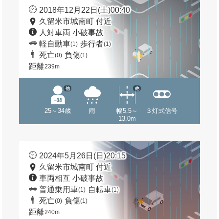
2018年12月22日(土)00:40
久留米市城南町 付近
人対車両 小破事故
軽自動車
歩行者
(1)
(1)
死亡
負傷
(0)
(1)
距離
239m
他
他
25～34歳
雨
幅5.5～
３灯式信号
13.0m
2024年5月26日(日)20:15
久留米市城南町 付近
車両相互 小破事故
普通乗用車
自転車
(1)
(1)
死亡
負傷
(0)
(1)
距離
240m