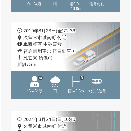
0～24歳
晴
幅9.0～
信号なし
13.0m
2019年8月23日(金)22:36
久留米市城南町 付近
車両相互 中破事故
普通乗用車
軽自動車
(1)
(1)
死亡
負傷
(0)
(1)
距離
208m
他
他
45～54歳
雨
幅～3.5m
３灯式信号
2024年3月24日(日)10:40
久留米市城南町 付近