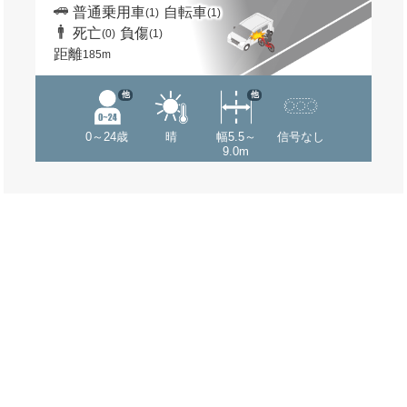
普通乗用車
自転車
(1)
(1)
死亡
負傷
(0)
(1)
距離
185m
他
他
0～24歳
晴
幅5.5～
信号なし
9.0m