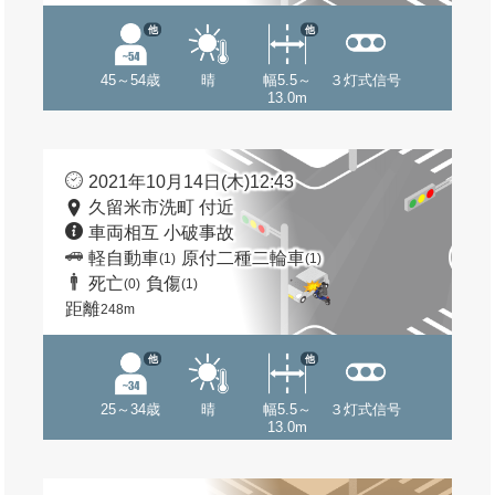
他
他
45～54歳
晴
幅5.5～
３灯式信号
13.0m
2021年10月14日(木)12:43
久留米市洗町 付近
車両相互 小破事故
軽自動車
原付二種二輪車
(1)
(1)
死亡
負傷
(0)
(1)
距離
248m
他
他
25～34歳
晴
幅5.5～
３灯式信号
13.0m