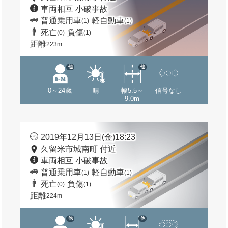
車両相互 小破事故
普通乗用車
軽自動車
(1)
(1)
死亡
負傷
(0)
(1)
距離
223m
他
他
0～24歳
晴
幅5.5～
信号なし
9.0m
2019年12月13日(金)18:23
久留米市城南町 付近
車両相互 小破事故
普通乗用車
軽自動車
(1)
(1)
死亡
負傷
(0)
(1)
距離
224m
他
他