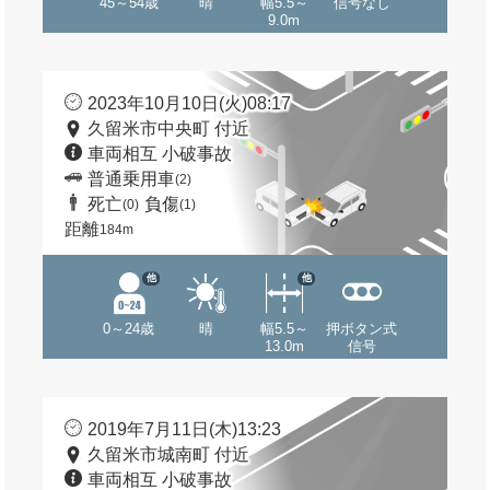
45～54歳
晴
幅5.5～
信号なし
9.0m
2023年10月10日(火)08:17
久留米市中央町 付近
車両相互 小破事故
普通乗用車
(2)
死亡
負傷
(0)
(1)
距離
184m
他
他
0～24歳
晴
幅5.5～
押ボタン式
13.0m
信号
2019年7月11日(木)13:23
久留米市城南町 付近
車両相互 小破事故