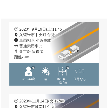
2020年9月19日(土)11:45
久留米市中央町 付近
車両相互 小破事故
普通乗用車
(2)
死亡
負傷
(0)
(1)
距離
220m
他
他
35～44歳
晴
幅9.0～
信号なし
13.0m
2023年11月14日(火)17:40
久留米市城南町 付近