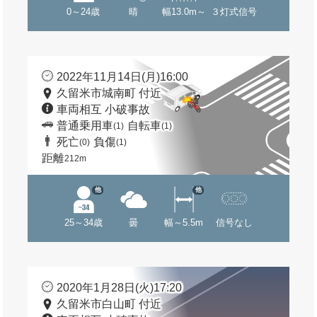
0～24歳
晴
幅13.0m～
３灯式信号
2022年11月14日(月)16:00
久留米市城南町 付近
車両相互 小破事故
普通乗用車
自転車
(1)
(1)
死亡
負傷
(0)
(1)
距離
212m
他
他
25～34歳
曇
幅～5.5m
信号なし
2020年1月28日(火)17:20
久留米市白山町 付近