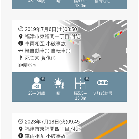
45～54歳
晴
幅9.0～
信号なし
13.0m
2019年7月6日(土)08:50
福津市東福間一丁目 付近
車両相互 小破事故
軽自動車
自転車
(1)
(1)
死亡
負傷
(0)
(1)
距離
89m
他
他
25～34歳
晴
幅5.5～
３灯式信号
13.0m
2023年7月18日(火)09:45
福津市東福間四丁目 付近
車両相互 小破事故