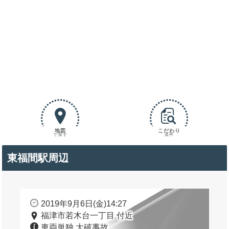
地図
こだわり
で探す
条件
東福間駅周辺
2019年9月6日(金)14:27
福津市若木台一丁目 付近
車両単独 大破事故