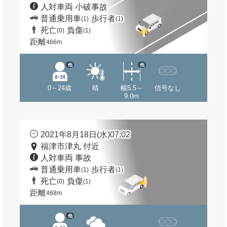
人対車両 小破事故
普通乗用車
歩行者
(1)
(1)
死亡
負傷
(0)
(1)
距離
466m
他
他
0～24歳
晴
幅5.5～
信号なし
9.0m
2021年8月18日(水)07:02
福津市津丸 付近
人対車両 事故
普通乗用車
歩行者
(1)
(1)
死亡
負傷
(0)
(1)
距離
468m
他