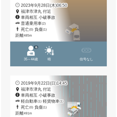
2023年9月28日(木)06:50
福津市津丸 付近
車両相互 小破事故
普通乗用車
(2)
死亡
負傷
(0)
(1)
距離
485m
他
35～44歳
晴
信号なし
2019年9月22日(日)14:45
福津市津丸 付近
車両相互 小破事故
軽自動車
軽貨物車
(1)
(1)
死亡
負傷
(0)
(1)
距離
491m