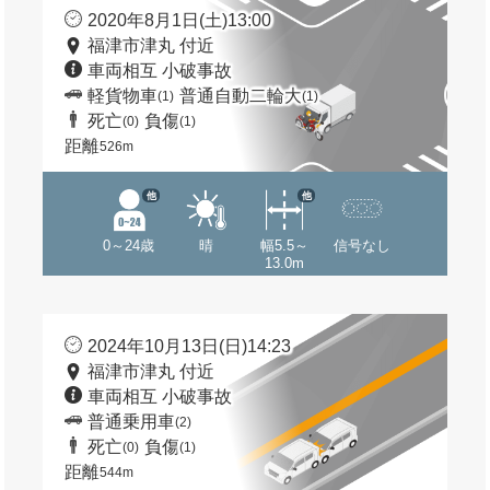
2020年8月1日(土)13:00
福津市津丸 付近
車両相互 小破事故
軽貨物車
普通自動二輪大
(1)
(1)
死亡
負傷
(0)
(1)
距離
526m
他
他
0～24歳
晴
幅5.5～
信号なし
13.0m
2024年10月13日(日)14:23
福津市津丸 付近
車両相互 小破事故
普通乗用車
(2)
死亡
負傷
(0)
(1)
距離
544m