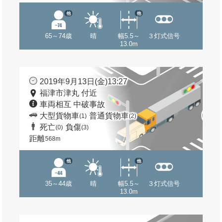
他
他
65～74歳
晴
幅5.5～
３灯式信号
13.0m
2019年9月13日(金)13:27
福津市津丸 付近
車両相互 中破事故
大型貨物車
普通貨物車
(1)
(2)
死亡
負傷
(0)
(3)
距離
568m
他
他
35～44歳
晴
幅5.5～
３灯式信号
13.0m