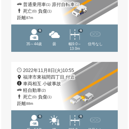
普通乗用車
原付自転車
(1)
(1)
死亡
負傷
(0)
(1)
距離
87m
他
他
35～44歳
曇
幅9.0～
信号なし
13.0m
2022年11月8日(火)10:55
福津市東福間四丁目 付近
車両相互 小破事故
軽自動車
(2)
死亡
負傷
(0)
(1)
距離
88m
他
他