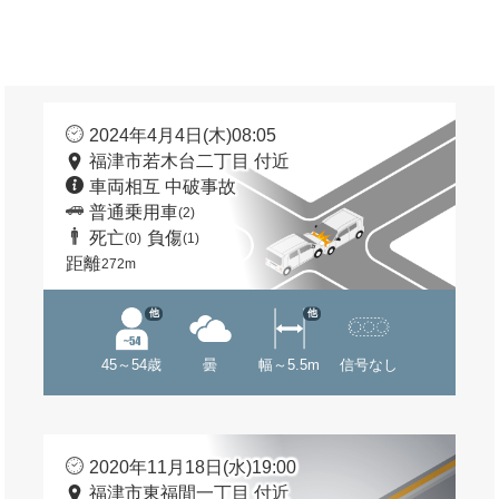
2024年4月4日(木)08:05
福津市若木台二丁目 付近
車両相互 中破事故
普通乗用車
(2)
死亡
負傷
(0)
(1)
距離
272m
他
他
45～54歳
曇
幅～5.5m
信号なし
2020年11月18日(水)19:00
福津市東福間一丁目 付近