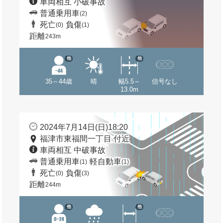
車両相互 小破事故
普通乗用車
(2)
死亡
負傷
(0)
(1)
距離
243m
他
他
35～44歳
晴
幅5.5～
信号なし
13.0m
2024年7月14日(日)18:20
福津市東福間一丁目 付近
車両相互 中破事故
普通乗用車
軽自動車
(1)
(1)
死亡
負傷
(0)
(3)
距離
244m
他
他