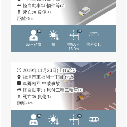
軽自動車
物件等
(1)
(1)
死亡
負傷
(0)
(1)
距離
46m
他
他
65～74歳
晴
幅9.0～
信号なし
13.0m
2019年11月23日(土)16:45
福津市東福間一丁目 付近
車両相互 中破事故
軽自動車
原付二種二輪車
(1)
(1)
死亡
負傷
(0)
(1)
距離
74m
他
他