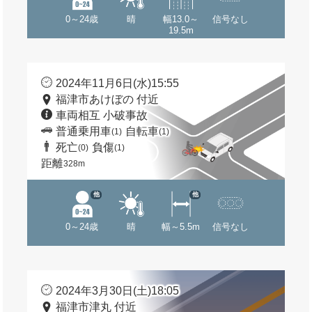
0～24歳
晴
幅13.0～
信号なし
19.5m
2024年11月6日(水)15:55
福津市あけぼの 付近
車両相互 小破事故
普通乗用車
自転車
(1)
(1)
死亡
負傷
(0)
(1)
距離
328m
他
他
0～24歳
晴
幅～5.5m
信号なし
2024年3月30日(土)18:05
福津市津丸 付近