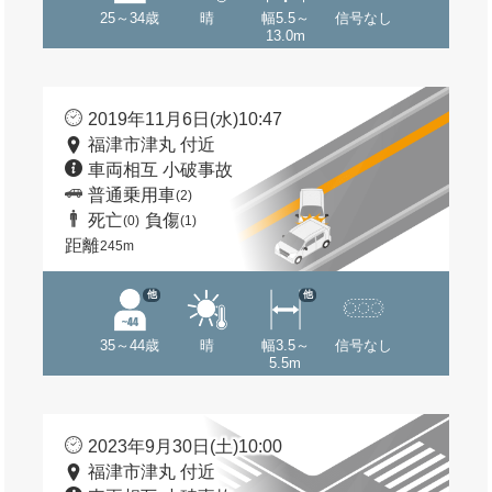
25～34歳
晴
幅5.5～
信号なし
13.0m
2019年11月6日(水)10:47
福津市津丸 付近
車両相互 小破事故
普通乗用車
(2)
死亡
負傷
(0)
(1)
距離
245m
他
他
35～44歳
晴
幅3.5～
信号なし
5.5m
2023年9月30日(土)10:00
福津市津丸 付近