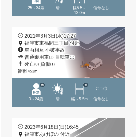
25～34歳
晴
幅5.5～
信号なし
13.0m
2021年3月3日(水)17:27
福津市東福間三丁目 付近
車両相互 小破事故
普通乗用車
自転車
(1)
(1)
死亡
負傷
(0)
(1)
距離
453m
他
他
0～24歳
晴
幅～5.5m
信号なし
2023年6月18日(日)16:45
福津市あけぼの 付近