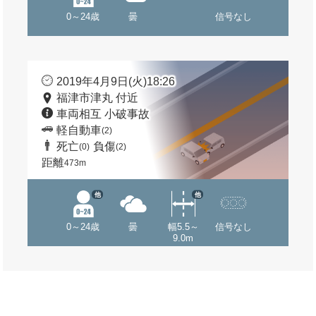
0～24歳
曇
信号なし
2019年4月9日(火)18:26
福津市津丸 付近
車両相互 小破事故
軽自動車
(2)
死亡
負傷
(0)
(2)
距離
473m
他
他
0～24歳
曇
幅5.5～
信号なし
9.0m