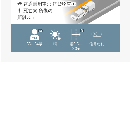
普通乗用車
軽貨物車
(1)
(1)
死亡
負傷
(0)
(2)
距離
92m
他
他
55～64歳
晴
幅5.5～
信号なし
9.0m