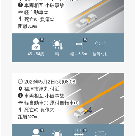
車両相互 小破事故
軽自動車
(2)
死亡
負傷
(0)
(1)
距離
319m
他
他
45～54歳
晴
幅～3.5m
信号なし
2023年5月2日(火)08:08
福津市津丸 付近
車両相互 小破事故
軽自動車
原付自転車
(1)
(1)
死亡
負傷
(0)
(2)
距離
327m
他
他