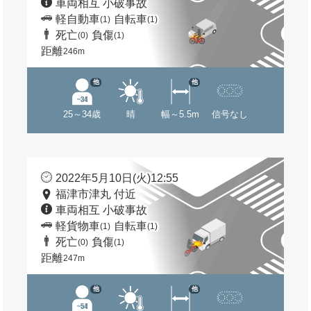
車両相互 小破事故
軽自動車
自転車
(1)
(1)
死亡
負傷
(0)
(1)
距離
246m
他
他
25～34歳
晴
幅～5.5m
信号なし
2022年5月10日(火)12:55
福津市津丸 付近
車両相互 小破事故
軽貨物車
自転車
(1)
(1)
死亡
負傷
(0)
(1)
距離
247m
他
他