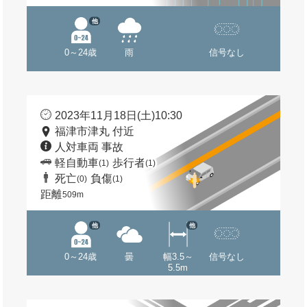
他
0～24歳
雨
信号なし
2023年11月18日(土)10:30
福津市津丸 付近
人対車両 事故
軽自動車
歩行者
(1)
(1)
死亡
負傷
(0)
(1)
距離
509m
他
他
0～24歳
曇
幅3.5～
信号なし
5.5m