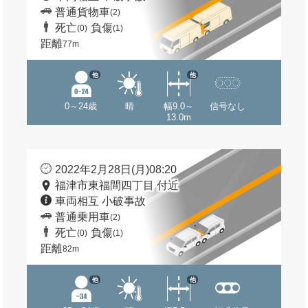
普通貨物車
(2)
死亡
負傷
(0)
(1)
距離
77m
他
他
0～24歳
晴
幅9.0～
信号なし
13.0m
2022年2月28日(月)08:20
福津市東福間四丁目 付近
車両相互 小破事故
普通乗用車
(2)
死亡
負傷
(0)
(1)
距離
82m
他
他