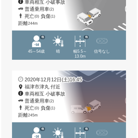
車両相互 小破事故
普通乗用車
(2)
死亡
負傷
(0)
(1)
距離
244m
他
他
45～54歳
晴
幅5.5～
信号なし
13.0m
2020年12月12日(土)16:45
福津市津丸 付近
車両相互 小破事故
普通乗用車
(2)
死亡
負傷
(0)
(1)
距離
245m
他
他