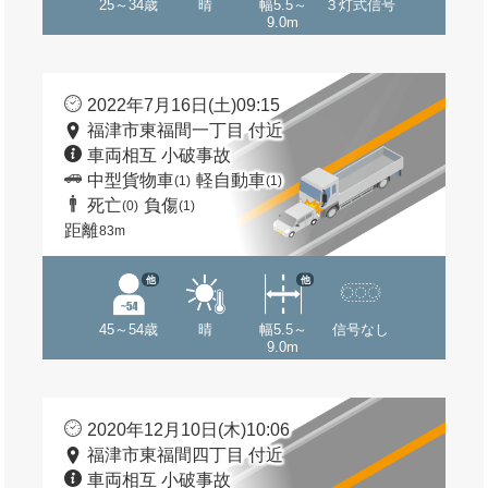
25～34歳
晴
幅5.5～
３灯式信号
9.0m
2022年7月16日(土)09:15
福津市東福間一丁目 付近
車両相互 小破事故
中型貨物車
軽自動車
(1)
(1)
死亡
負傷
(0)
(1)
距離
83m
他
他
45～54歳
晴
幅5.5～
信号なし
9.0m
2020年12月10日(木)10:06
福津市東福間四丁目 付近
車両相互 小破事故