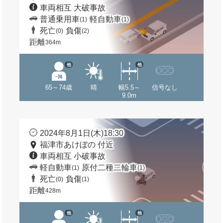
車両相互 大破事故
普通乗用車
軽自動車
(1)
(1)
死亡
負傷
(0)
(2)
距離
364m
他
他
65～74歳
晴
幅5.5～
信号なし
9.0m
2024年8月1日(木)18:30
福津市あけぼの 付近
車両相互 小破事故
軽自動車
原付二種二輪車
(1)
(1)
死亡
負傷
(0)
(1)
距離
428m
他
他