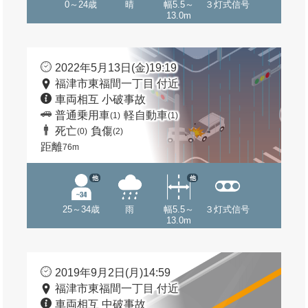
0～24歳
晴
幅5.5～
３灯式信号
13.0m
2022年5月13日(金)19:19
福津市東福間一丁目 付近
車両相互 小破事故
普通乗用車
軽自動車
(1)
(1)
死亡
負傷
(0)
(2)
距離
76m
他
他
25～34歳
雨
幅5.5～
３灯式信号
13.0m
2019年9月2日(月)14:59
福津市東福間一丁目 付近
車両相互 中破事故