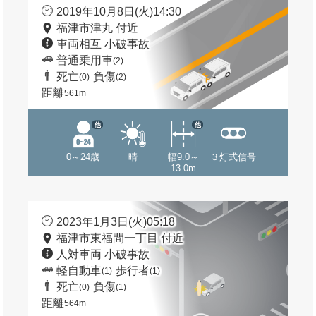
2019年10月8日(火)14:30
福津市津丸 付近
車両相互 小破事故
普通乗用車
(2)
死亡
負傷
(0)
(2)
距離
561m
他
他
0～24歳
晴
幅9.0～
３灯式信号
13.0m
2023年1月3日(火)05:18
福津市東福間一丁目 付近
人対車両 小破事故
軽自動車
歩行者
(1)
(1)
死亡
負傷
(0)
(1)
距離
564m