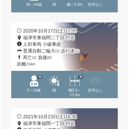
45～54歳
雨
幅～5.5m
信号なし
2020年10月17日(土)17:55
福津市東福間二丁目 付近
人対車両 小破事故
普通自動二輪大
歩行者
(1)
(1)
死亡
負傷
(1)
(0)
距離
234m
他
他
0～24歳
晴
幅5.5～
信号なし
13.0m
2021年10月23日(土)16:38
福津市東福間一丁目 付近