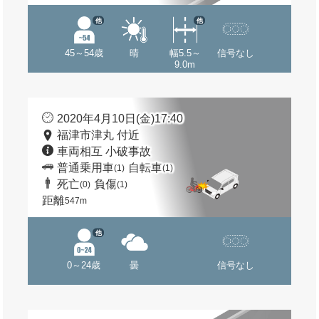
他
他
45～54歳
晴
幅5.5～
信号なし
9.0m
2020年4月10日(金)17:40
福津市津丸 付近
車両相互 小破事故
普通乗用車
自転車
(1)
(1)
死亡
負傷
(0)
(1)
距離
547m
他
0～24歳
曇
信号なし