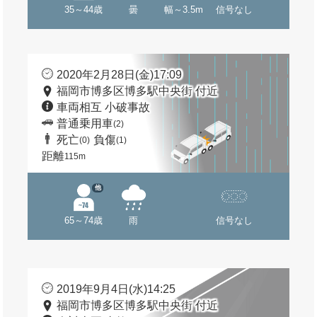
35～44歳
曇
幅～3.5m
信号なし
2020年2月28日(金)17:09
福岡市博多区博多駅中央街 付近
車両相互 小破事故
普通乗用車
(2)
死亡
負傷
(0)
(1)
距離
115m
他
65～74歳
雨
信号なし
2019年9月4日(水)14:25
福岡市博多区博多駅中央街 付近