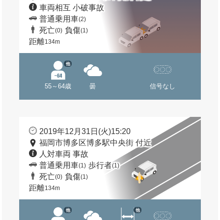
車両相互 小破事故
普通乗用車
(2)
死亡
負傷
(0)
(1)
距離
134m
他
55～64歳
曇
信号なし
2019年12月31日(火)15:20
福岡市博多区博多駅中央街 付近
人対車両 事故
普通乗用車
歩行者
(1)
(1)
死亡
負傷
(0)
(1)
距離
134m
他
他