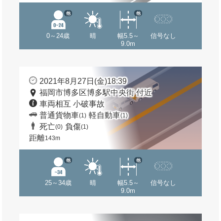
他
他
0～24歳
晴
幅5.5～
信号なし
9.0m
2021年8月27日(金)18:39
福岡市博多区博多駅中央街 付近
車両相互 小破事故
普通貨物車
軽自動車
(1)
(1)
死亡
負傷
(0)
(1)
距離
143m
他
他
25～34歳
晴
幅5.5～
信号なし
9.0m