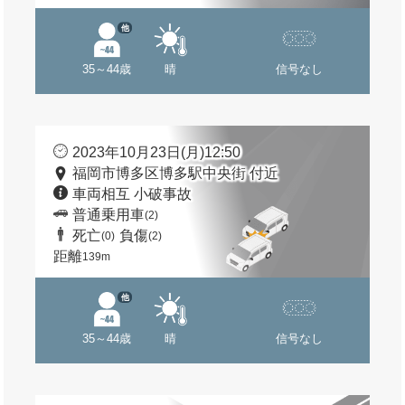
他
35～44歳
晴
信号なし
2023年10月23日(月)12:50
福岡市博多区博多駅中央街 付近
車両相互 小破事故
普通乗用車
(2)
死亡
負傷
(0)
(2)
距離
139m
他
35～44歳
晴
信号なし