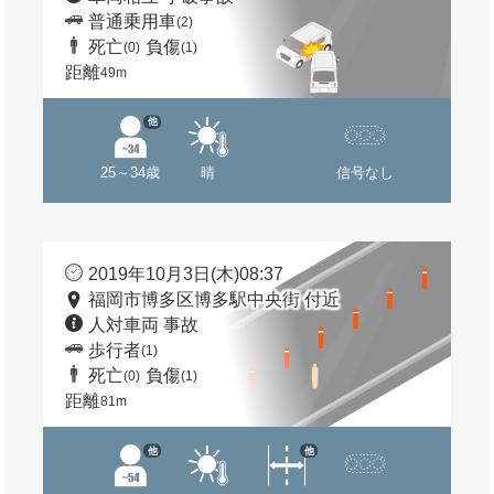
普通乗用車
(2)
死亡
負傷
(0)
(1)
距離
49m
他
25～34歳
晴
信号なし
2019年10月3日(木)08:37
福岡市博多区博多駅中央街 付近
人対車両 事故
歩行者
(1)
死亡
負傷
(0)
(1)
距離
81m
他
他