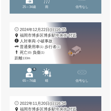
25～34歳
雨
信号なし
2024年12月22日(日)16:35
福岡市博多区博多駅中央街 付近
人対車両 小破事故
普通乗用車
歩行者
(1)
(1)
死亡
負傷
(0)
(1)
距離
133m
他
65～74歳
晴
信号なし
2022年11月20日(日)16:34
福岡市博多区博多駅中央街 付近