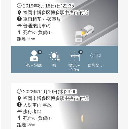
2019年8月18日(日)22:35
福岡市博多区博多駅中央街 付近
車両相互 小破事故
普通乗用車
(2)
死亡
負傷
(0)
(1)
距離
137m
他
他
45～54歳
晴
幅5.5～
信号なし
9.0m
2022年11月10日(木)23:00
福岡市博多区博多駅中央街 付近
人対車両 事故
歩行者
(1)
死亡
負傷
(0)
(1)
距離
138m