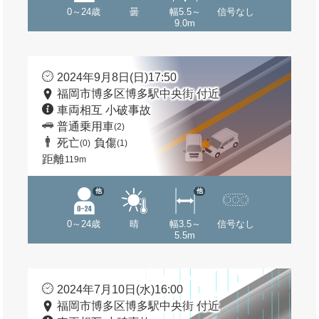
0～24歳
曇
幅5.5～
信号なし
9.0m
2024年9月8日(日)17:50
福岡市博多区博多駅中央街 付近
車両相互 小破事故
普通乗用車
(2)
死亡
負傷
(0)
(1)
距離
119m
他
他
0～24歳
晴
幅3.5～
信号なし
5.5m
2024年7月10日(水)16:00
福岡市博多区博多駅中央街 付近