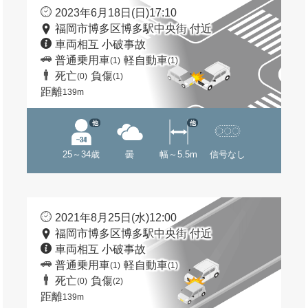
2023年6月18日(日)17:10
福岡市博多区博多駅中央街 付近
車両相互 小破事故
普通乗用車
軽自動車
(1)
(1)
死亡
負傷
(0)
(1)
距離
139m
他
他
25～34歳
曇
幅～5.5m
信号なし
2021年8月25日(水)12:00
福岡市博多区博多駅中央街 付近
車両相互 小破事故
普通乗用車
軽自動車
(1)
(1)
死亡
負傷
(0)
(2)
距離
139m