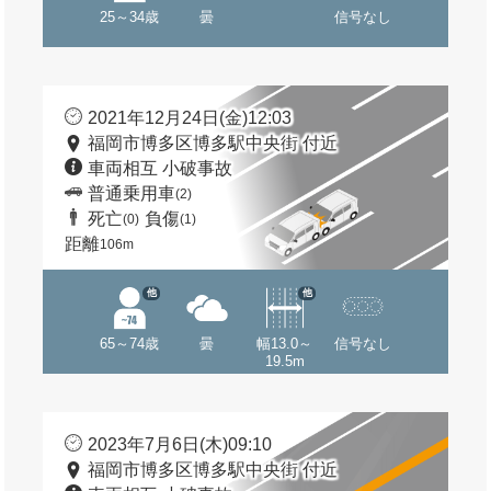
25～34歳
曇
信号なし
2021年12月24日(金)12:03
福岡市博多区博多駅中央街 付近
車両相互 小破事故
普通乗用車
(2)
死亡
負傷
(0)
(1)
距離
106m
他
他
65～74歳
曇
幅13.0～
信号なし
19.5m
2023年7月6日(木)09:10
福岡市博多区博多駅中央街 付近