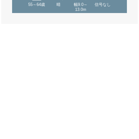
55～64歳
晴
幅9.0～
信号なし
13.0m