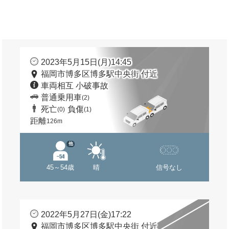
2023年5月15日(月)14:45
福岡市博多区博多駅中央街 付近
車両相互 小破事故
普通乗用車
(2)
死亡
負傷
(0)
(1)
距離
126m
他
45～54歳
晴
信号なし
2022年5月27日(金)17:22
福岡市博多区博多駅中央街 付近