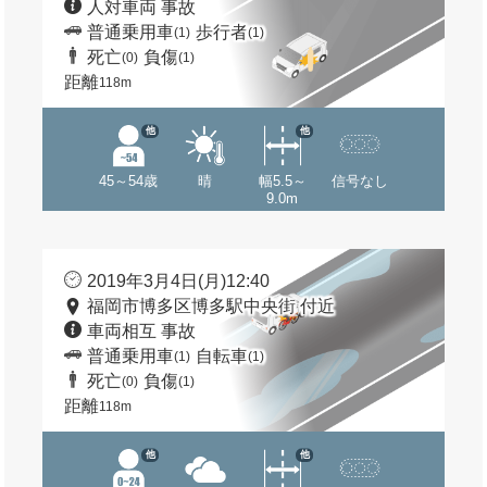
人対車両 事故
普通乗用車
歩行者
(1)
(1)
死亡
負傷
(0)
(1)
距離
118m
他
他
45～54歳
晴
幅5.5～
信号なし
9.0m
2019年3月4日(月)12:40
福岡市博多区博多駅中央街 付近
車両相互 事故
普通乗用車
自転車
(1)
(1)
死亡
負傷
(0)
(1)
距離
118m
他
他