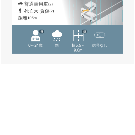
普通乗用車
(2)
死亡
負傷
(0)
(2)
距離
105m
他
他
0～24歳
雨
幅5.5～
信号なし
9.0m