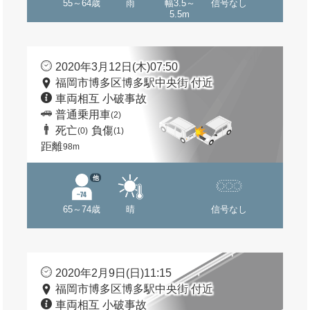
55～64歳
雨
幅3.5～
信号なし
5.5m
2020年3月12日(木)07:50
福岡市博多区博多駅中央街 付近
車両相互 小破事故
普通乗用車
(2)
死亡
負傷
(0)
(1)
距離
98m
他
65～74歳
晴
信号なし
2020年2月9日(日)11:15
福岡市博多区博多駅中央街 付近
車両相互 小破事故