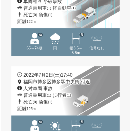
車両相互 小破事故
普通乗用車
軽自動車
(1)
(1)
死亡
負傷
(0)
(1)
距離
122m
他
他
65～74歳
雨
幅3.5～
信号なし
5.5m
2022年7月2日(土)17:40
福岡市博多区博多駅中央街 付近
人対車両 事故
普通乗用車
歩行者
(1)
(1)
死亡
負傷
(0)
(1)
距離
125m
他
他