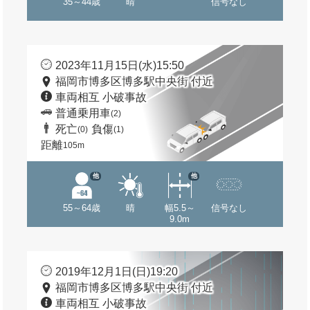
35～44歳
晴
信号なし
2023年11月15日(水)15:50
福岡市博多区博多駅中央街 付近
車両相互 小破事故
普通乗用車
(2)
死亡
負傷
(0)
(1)
距離
105m
他
他
55～64歳
晴
幅5.5～
信号なし
9.0m
2019年12月1日(日)19:20
福岡市博多区博多駅中央街 付近
車両相互 小破事故