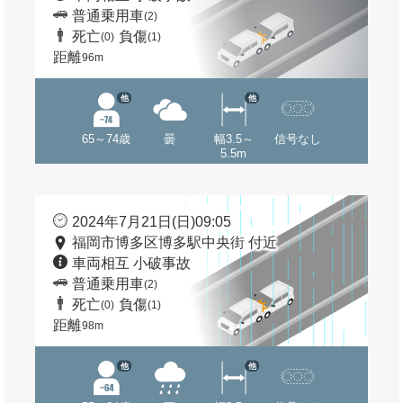
普通乗用車
(2)
死亡
負傷
(0)
(1)
距離
96m
他
他
65～74歳
曇
幅3.5～
信号なし
5.5m
2024年7月21日(日)09:05
福岡市博多区博多駅中央街 付近
車両相互 小破事故
普通乗用車
(2)
死亡
負傷
(0)
(1)
距離
98m
他
他