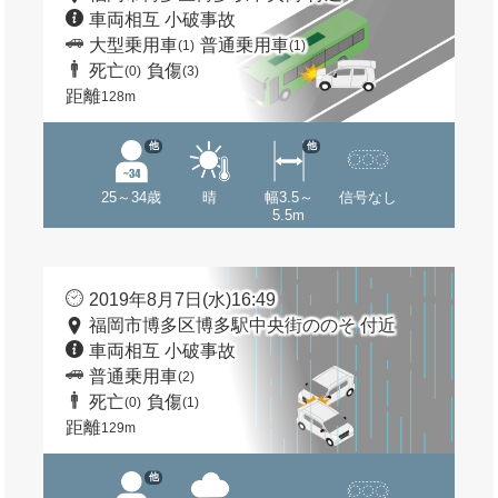
車両相互 小破事故
大型乗用車
普通乗用車
(1)
(1)
死亡
負傷
(0)
(3)
距離
128m
他
他
25～34歳
晴
幅3.5～
信号なし
5.5m
2019年8月7日(水)16:49
福岡市博多区博多駅中央街ののそ 付近
車両相互 小破事故
普通乗用車
(2)
死亡
負傷
(0)
(1)
距離
129m
他