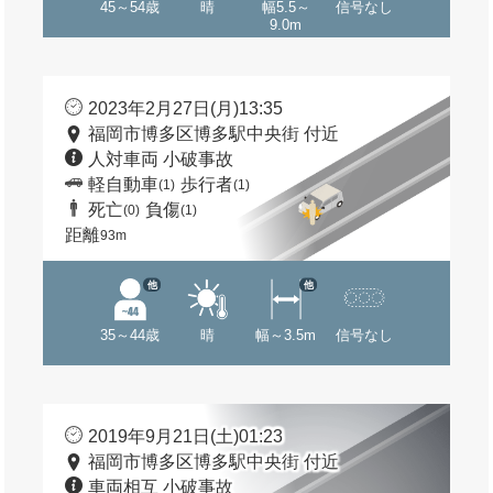
45～54歳
晴
幅5.5～
信号なし
9.0m
2023年2月27日(月)13:35
福岡市博多区博多駅中央街 付近
人対車両 小破事故
軽自動車
歩行者
(1)
(1)
死亡
負傷
(0)
(1)
距離
93m
他
他
35～44歳
晴
幅～3.5m
信号なし
2019年9月21日(土)01:23
福岡市博多区博多駅中央街 付近
車両相互 小破事故