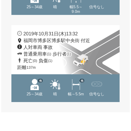
25～34歳
晴
幅5.5～
信号なし
9.0m
2019年10月31日(木)13:32
福岡市博多区博多駅中央街 付近
人対車両 事故
普通乗用車
歩行者
(1)
(1)
死亡
負傷
(0)
(1)
距離
137m
他
他
25～34歳
晴
幅～5.5m
信号なし