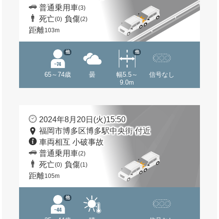
普通乗用車
(3)
死亡
負傷
(0)
(2)
距離
103m
他
他
65～74歳
曇
幅5.5～
信号なし
9.0m
2024年8月20日(火)15:50
福岡市博多区博多駅中央街 付近
車両相互 小破事故
普通乗用車
(2)
死亡
負傷
(0)
(1)
距離
105m
他