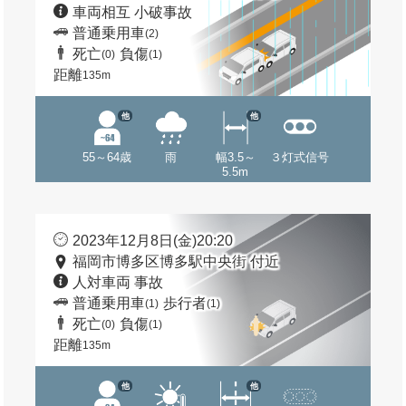
車両相互 小破事故
普通乗用車
(2)
死亡
負傷
(0)
(1)
距離
135m
他
他
55～64歳
雨
幅3.5～
３灯式信号
5.5m
2023年12月8日(金)20:20
福岡市博多区博多駅中央街 付近
人対車両 事故
普通乗用車
歩行者
(1)
(1)
死亡
負傷
(0)
(1)
距離
135m
他
他