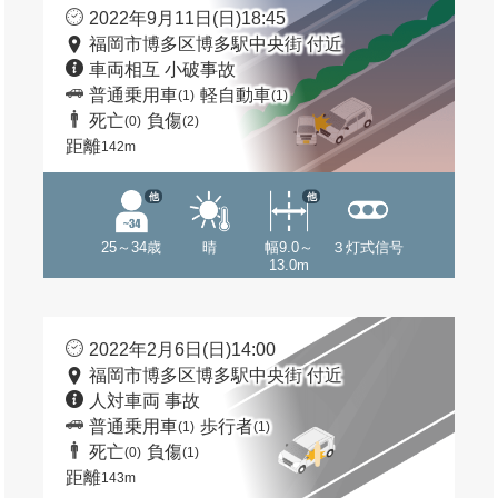
2022年9月11日(日)18:45
福岡市博多区博多駅中央街 付近
車両相互 小破事故
普通乗用車
軽自動車
(1)
(1)
死亡
負傷
(0)
(2)
距離
142m
他
他
25～34歳
晴
幅9.0～
３灯式信号
13.0m
2022年2月6日(日)14:00
福岡市博多区博多駅中央街 付近
人対車両 事故
普通乗用車
歩行者
(1)
(1)
死亡
負傷
(0)
(1)
距離
143m