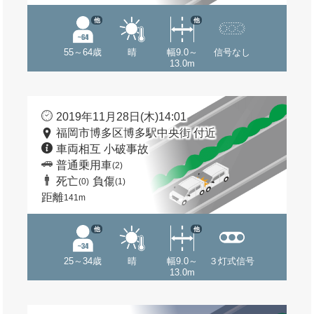
他
他
55～64歳
晴
幅9.0～
信号なし
13.0m
2019年11月28日(木)14:01
福岡市博多区博多駅中央街 付近
車両相互 小破事故
普通乗用車
(2)
死亡
負傷
(0)
(1)
距離
141m
他
他
25～34歳
晴
幅9.0～
３灯式信号
13.0m