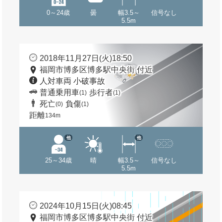
0～24歳
曇
幅3.5～
信号なし
5.5m
2018年11月27日(火)18:50
福岡市博多区博多駅中央街 付近
人対車両 小破事故
普通乗用車
歩行者
(1)
(1)
死亡
負傷
(0)
(1)
距離
134m
他
他
25～34歳
晴
幅3.5～
信号なし
5.5m
2024年10月15日(火)08:45
福岡市博多区博多駅中央街 付近