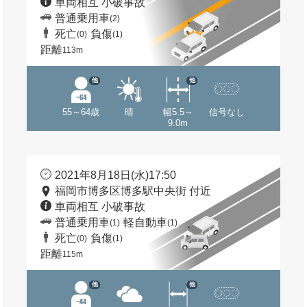
車両相互 小破事故
普通乗用車
(2)
死亡
負傷
(0)
(1)
距離
113m
他
他
55～64歳
晴
幅5.5～
信号なし
9.0m
2021年8月18日(水)17:50
福岡市博多区博多駅中央街 付近
車両相互 小破事故
普通乗用車
軽自動車
(1)
(1)
死亡
負傷
(0)
(1)
距離
115m
他
他