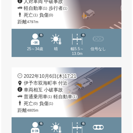
人対車両 中破事故
軽自動車
歩行者
(1)
(1)
死亡
負傷
(1)
(0)
距離
4797m
他
他
25～34歳
晴
幅5.5～
信号なし
13.0m
2022年10月6日(木)17:21
伊予市双海町串 付近
車両相互 小破事故
普通乗用車
軽自動車
(1)
(1)
死亡
負傷
(0)
(1)
距離
4805m
他
他