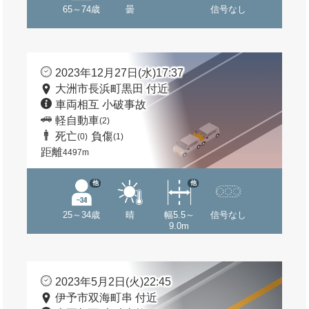
65～74歳
曇
信号なし
2023年12月27日(水)17:37
大洲市長浜町黒田 付近
車両相互 小破事故
軽自動車
(2)
死亡
負傷
(0)
(1)
距離
4497m
他
他
25～34歳
晴
幅5.5～
信号なし
9.0m
2023年5月2日(火)22:45
伊予市双海町串 付近