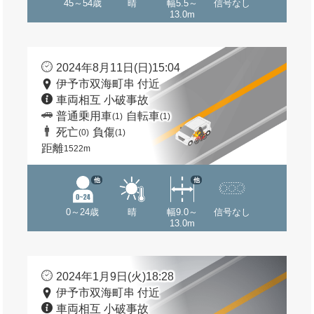
45～54歳
晴
幅5.5～
信号なし
13.0m
2024年8月11日(日)15:04
伊予市双海町串 付近
車両相互 小破事故
普通乗用車
自転車
(1)
(1)
死亡
負傷
(0)
(1)
距離
1522m
他
他
0～24歳
晴
幅9.0～
信号なし
13.0m
2024年1月9日(火)18:28
伊予市双海町串 付近
車両相互 小破事故