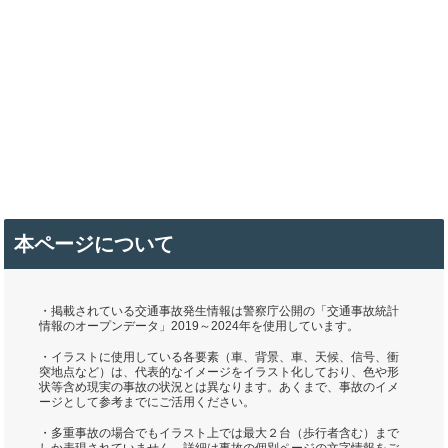
本ページについて
・掲載されている交通事故発生情報は警察庁公開の「交通事故統計
情報のオープンデータ」2019～2024年を使用しています。
・イラストに使用している各要素（車、背景、車、天候、信号、衝
突地点など）は、代表的なイメージをイラスト化しており、色や形
状等含め現実の事故の状況とは異なります。あくまで、事故のイメ
ージとして参考までにご活用ください。
・多重事故の場合でもイラスト上では最大２台（歩行者含む）まで