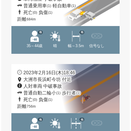
普通乗用車
軽自動車
(1)
(1)
死亡
負傷
(0)
(1)
距離
684m
他
他
35～44歳
晴
幅～3.5m
信号なし
2023年2月16日(木)18:46
大洲市長浜町今坊 付近
人対車両 中破事故
普通自動二輪小
歩行者
(1)
(1)
死亡
負傷
(0)
(1)
距離
756m
他
他