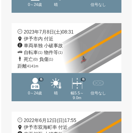
0～24歳
晴
信号なし
2023年7月8日(土)08:31
伊予市内 付近
車両単独 小破事故
自転車
物件等
(1)
(1)
死亡
負傷
(0)
(1)
距離
4141m
他
他
0～24歳
晴
幅5.5～
信号なし
9.0m
2022年6月12日(日)17:55
伊予市双海町串 付近