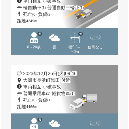
車両相互 小破事故
軽自動車
普通自動二輪小
(1)
(1)
死亡
負傷
(0)
(2)
距離
4349m
他
他
0～24歳
曇
幅5.5～
信号なし
9.0m
2023年12月26日(火)09:46
大洲市長浜町黒田 付近
車両相互 小破事故
普通乗用車
軽貨物車
(1)
(1)
死亡
負傷
(0)
(1)
距離
4466m
他