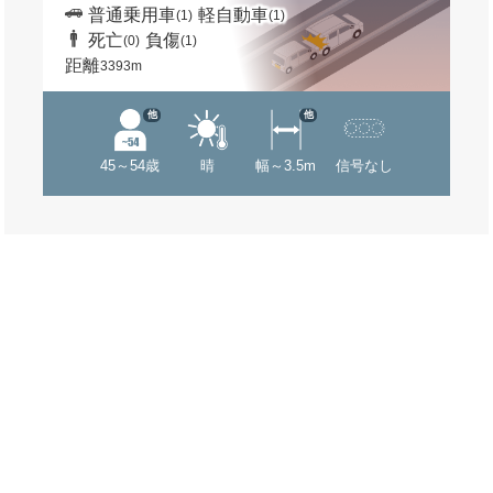
普通乗用車
軽自動車
(1)
(1)
死亡
負傷
(0)
(1)
距離
3393m
他
他
45～54歳
晴
幅～3.5m
信号なし