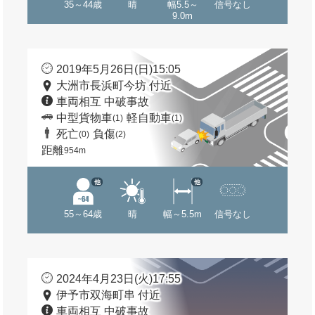
35～44歳
晴
幅5.5～
信号なし
9.0m
2019年5月26日(日)15:05
大洲市長浜町今坊 付近
車両相互 中破事故
中型貨物車
軽自動車
(1)
(1)
死亡
負傷
(0)
(2)
距離
954m
他
他
55～64歳
晴
幅～5.5m
信号なし
2024年4月23日(火)17:55
伊予市双海町串 付近
車両相互 中破事故