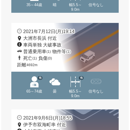
35～44歳
晴
幅5.5～
信号なし
9.0m
2021年7月12日(月)19:14
大洲市長浜 付近
車両単独 大破事故
普通乗用車
物件等
(1)
(1)
死亡
負傷
(1)
(0)
距離
4692m
他
他
65～74歳
曇
幅5.5～
信号なし
9.0m
2021年9月6日(月)18:55
伊予市双海町串 付近