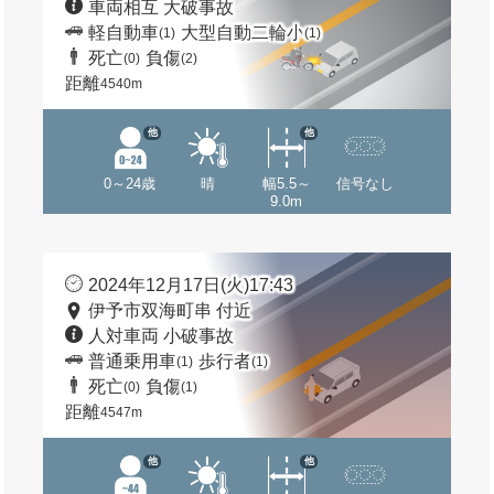
車両相互 大破事故
軽自動車
大型自動二輪小
(1)
(1)
死亡
負傷
(0)
(2)
距離
4540m
他
他
0～24歳
晴
幅5.5～
信号なし
9.0m
2024年12月17日(火)17:43
伊予市双海町串 付近
人対車両 小破事故
普通乗用車
歩行者
(1)
(1)
死亡
負傷
(0)
(1)
距離
4547m
他
他