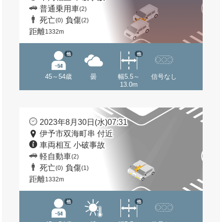
普通乗用車
(2)
死亡
負傷
(0)
(2)
距離
1332m
他
他
45～54歳
曇
幅5.5～
信号なし
13.0m
2023年8月30日(水)07:31
伊予市双海町串 付近
車両相互 小破事故
軽自動車
(2)
死亡
負傷
(0)
(1)
距離
1332m
他
他