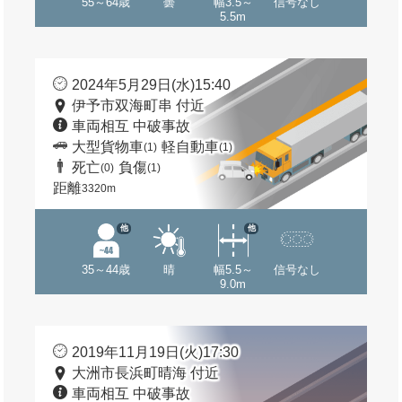
55～64歳
曇
幅3.5～
信号なし
5.5m
2024年5月29日(水)15:40
伊予市双海町串 付近
車両相互 中破事故
大型貨物車
軽自動車
(1)
(1)
死亡
負傷
(0)
(1)
距離
3320m
他
他
35～44歳
晴
幅5.5～
信号なし
9.0m
2019年11月19日(火)17:30
大洲市長浜町晴海 付近
車両相互 中破事故