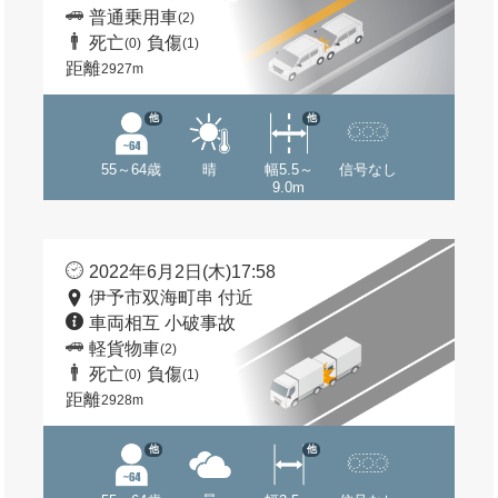
普通乗用車
(2)
死亡
負傷
(0)
(1)
距離
2927m
他
他
55～64歳
晴
幅5.5～
信号なし
9.0m
2022年6月2日(木)17:58
伊予市双海町串 付近
車両相互 小破事故
軽貨物車
(2)
死亡
負傷
(0)
(1)
距離
2928m
他
他