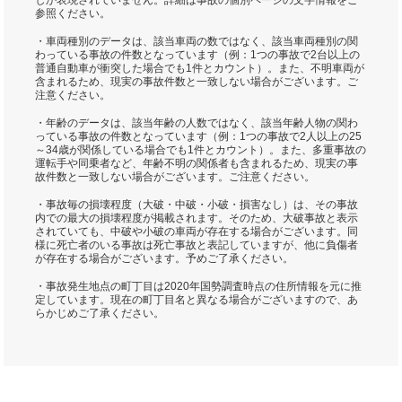
しか表現されていません。詳細は事故の個別ページの文字情報をご
参照ください。
・車両種別のデータは、該当車両の数ではなく、該当車両種別の関
わっている事故の件数となっています（例：1つの事故で2台以上の
普通自動車が衝突した場合でも1件とカウント）。また、不明車両が
含まれるため、現実の事故件数と一致しない場合がございます。ご
注意ください。
・年齢のデータは、該当年齢の人数ではなく、該当年齢人物の関わ
っている事故の件数となっています（例：1つの事故で2人以上の25
～34歳が関係している場合でも1件とカウント）。また、多重事故の
運転手や同乗者など、年齢不明の関係者も含まれるため、現実の事
故件数と一致しない場合がございます。ご注意ください。
・事故毎の損壊程度（大破・中破・小破・損害なし）は、その事故
内での最大の損壊程度が掲載されます。そのため、大破事故と表示
されていても、中破や小破の車両が存在する場合がございます。同
様に死亡者のいる事故は死亡事故と表記していますが、他に負傷者
が存在する場合がございます。予めご了承ください。
・事故発生地点の町丁目は2020年国勢調査時点の住所情報を元に推
定しています。現在の町丁目名と異なる場合がございますので、あ
らかじめご了承ください。