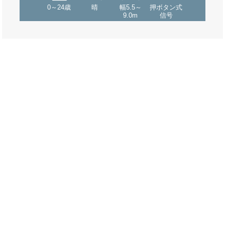
0～24歳
晴
幅5.5～
押ボタン式
9.0m
信号