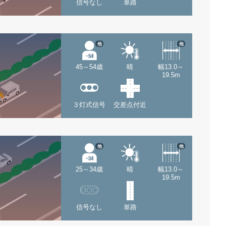
信号なし
単路
他
他
45～54歳
晴
幅13.0～
19.5m
３灯式信号
交差点付近
他
他
25～34歳
晴
幅13.0～
19.5m
信号なし
単路