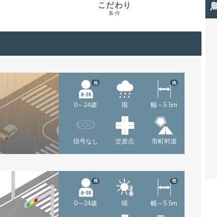
こだわり
条件
他
他
0～24歳
雨
幅～5.5m
信号なし
交差点
市町村道
他
他
0～24歳
晴
幅～5.5m