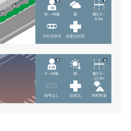
他
他
35～44歳
曇
幅5.5～
9.0m
３灯式信号
交差点付近
他
他
0～24歳
晴
幅5.5～
13.0m
信号なし
交差点
市町村道