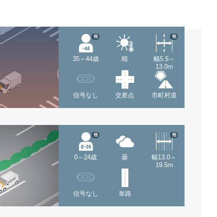
他
他
35～44歳
晴
幅5.5～
13.0m
信号なし
交差点
市町村道
他
他
0～24歳
曇
幅13.0～
19.5m
信号なし
単路