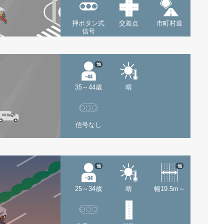
押ボタン式
交差点
市町村道
信号
他
35～44歳
晴
信号なし
他
他
25～34歳
晴
幅19.5m～