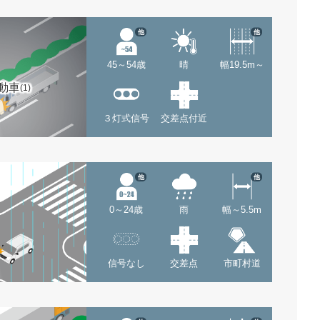
他
他
45～54歳
晴
幅19.5m～
動車
(1)
３灯式信号
交差点付近
他
他
0～24歳
雨
幅～5.5m
信号なし
交差点
市町村道