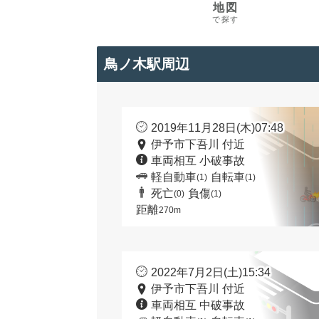
地図
で探す
鳥ノ木駅周辺
2019年11月28日(木)07:48
伊予市下吾川 付近
車両相互 小破事故
軽自動車
自転車
(1)
(1)
死亡
負傷
(0)
(1)
距離
270m
2022年7月2日(土)15:34
伊予市下吾川 付近
車両相互 中破事故