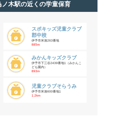
鳥ノ木駅の近くの学童保育
スポキッズ児童クラブ
郡中校
伊予市米湊263番地
885m
みかんキッズクラブ
伊予市下三谷2439番地1（みかんこ
ども園内）
893m
児童クラブそらうみ
伊予市米湊600番地1
1.2km