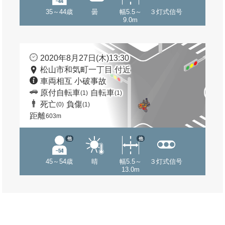
35～44歳
曇
幅5.5～
３灯式信号
9.0m
2020年8月27日(木)13:30
松山市和気町一丁目 付近
車両相互 小破事故
原付自転車
自転車
(1)
(1)
死亡
負傷
(0)
(1)
距離
603m
他
他
45～54歳
晴
幅5.5～
３灯式信号
13.0m