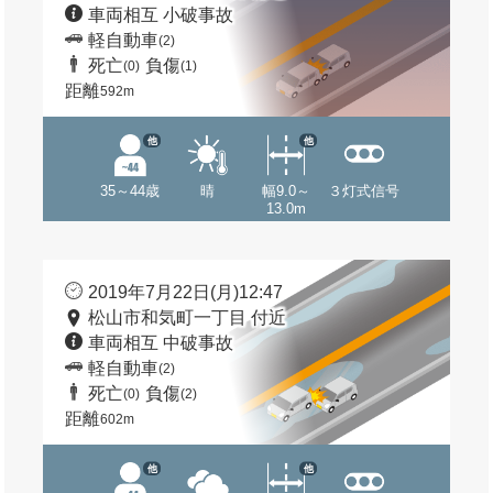
車両相互 小破事故
軽自動車
(2)
死亡
負傷
(0)
(1)
距離
592m
他
他
35～44歳
晴
幅9.0～
３灯式信号
13.0m
2019年7月22日(月)12:47
松山市和気町一丁目 付近
車両相互 中破事故
軽自動車
(2)
死亡
負傷
(0)
(2)
距離
602m
他
他