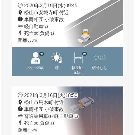
2020年2月19日(水)09:45
松山市安城寺町 付近
車両相互 小破事故
軽自動車
(2)
死亡
負傷
(0)
(1)
距離
633m
他
他
25～34歳
晴
幅3.5～
信号なし
5.5m
2021年3月16日(火)18:50
松山市馬木町 付近
車両相互 小破事故
普通乗用車
軽自動車
(1)
(1)
死亡
負傷
(0)
(1)
距離
639m