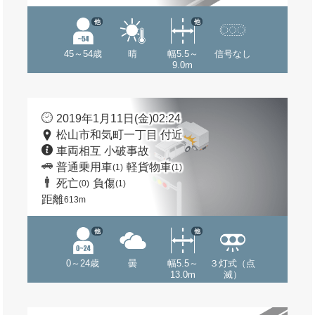
他
他
45～54歳
晴
幅5.5～
信号なし
9.0m
2019年1月11日(金)02:24
松山市和気町一丁目 付近
車両相互 小破事故
普通乗用車
軽貨物車
(1)
(1)
死亡
負傷
(0)
(1)
距離
613m
他
他
0～24歳
曇
幅5.5～
３灯式（点
13.0m
滅）