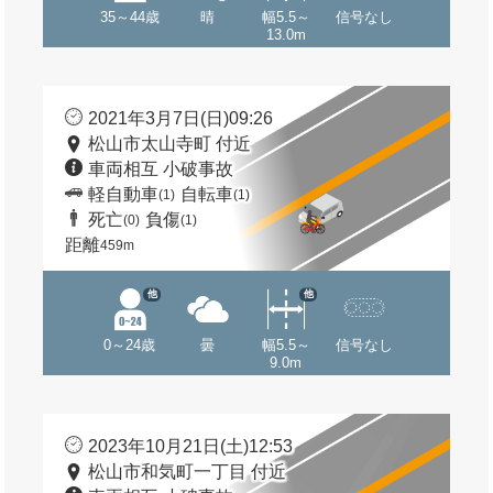
35～44歳
晴
幅5.5～
信号なし
13.0m
2021年3月7日(日)09:26
松山市太山寺町 付近
車両相互 小破事故
軽自動車
自転車
(1)
(1)
死亡
負傷
(0)
(1)
距離
459m
他
他
0～24歳
曇
幅5.5～
信号なし
9.0m
2023年10月21日(土)12:53
松山市和気町一丁目 付近