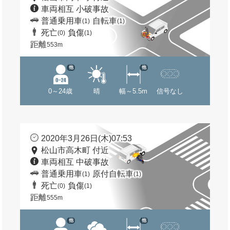
車両相互 小破事故
普通乗用車
自転車
(1)
(1)
死亡
負傷
(0)
(1)
距離
553m
他
他
0～24歳
晴
幅～5.5m
信号なし
2020年3月26日(木)07:53
松山市高木町 付近
車両相互 中破事故
普通乗用車
原付自転車
(1)
(1)
死亡
負傷
(0)
(1)
距離
555m
他
他