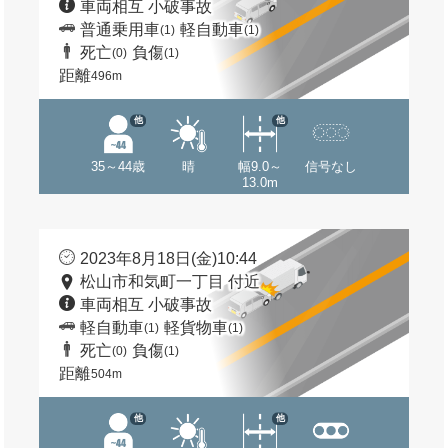
車両相互 小破事故
普通乗用車
軽自動車
(1)
(1)
死亡
負傷
(0)
(1)
距離
496m
他
他
35～44歳
晴
幅9.0～
信号なし
13.0m
2023年8月18日(金)10:44
松山市和気町一丁目 付近
車両相互 小破事故
軽自動車
軽貨物車
(1)
(1)
死亡
負傷
(0)
(1)
距離
504m
他
他