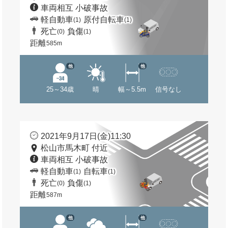
車両相互 小破事故
軽自動車
原付自転車
(1)
(1)
死亡
負傷
(0)
(1)
距離
585m
他
他
25～34歳
晴
幅～5.5m
信号なし
2021年9月17日(金)11:30
松山市馬木町 付近
車両相互 小破事故
軽自動車
自転車
(1)
(1)
死亡
負傷
(0)
(1)
距離
587m
他
他