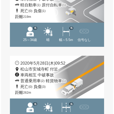
軽自動車
原付自転車
(1)
(1)
死亡
負傷
(0)
(1)
距離
219m
他
他
25～34歳
晴
幅～5.5m
信号なし
2020年5月28日(木)09:52
松山市安城寺町 付近
車両相互 中破事故
普通乗用車
軽貨物車
(2)
(1)
死亡
負傷
(0)
(3)
距離
262m
他
他