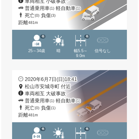
車両相互 小破事故
普通乗用車
軽自動車
(1)
(1)
死亡
負傷
(0)
(3)
距離
481m
他
他
25～34歳
晴
幅5.5～
信号なし
9.0m
2020年6月7日(日)18:41
松山市安城寺町 付近
車両相互 大破事故
普通乗用車
軽自動車
(1)
(1)
死亡
負傷
(0)
(1)
距離
481m
他
他