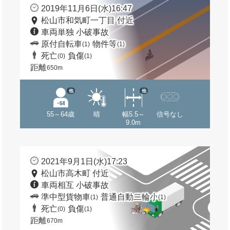
2019年11月6日(水)16:47
松山市和気町一丁目 付近
車両単独 小破事故
原付自転車
物件等
(1)
(1)
死亡
負傷
(0)
(1)
距離
650m
他
他
55～64歳
晴
幅5.5～
信号なし
9.0m
2021年9月1日(水)17:23
松山市高木町 付近
車両相互 小破事故
準中型貨物車
普通自動二輪小
(1)
(1)
死亡
負傷
(0)
(1)
距離
670m