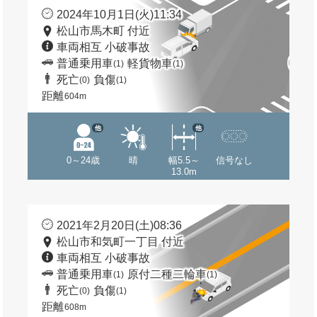
2024年10月1日(火)11:34
松山市馬木町 付近
車両相互 小破事故
普通乗用車
軽貨物車
(1)
(1)
死亡
負傷
(0)
(1)
距離
604m
他
他
0～24歳
晴
幅5.5～
信号なし
13.0m
2021年2月20日(土)08:36
松山市和気町一丁目 付近
車両相互 小破事故
普通乗用車
原付二種二輪車
(1)
(1)
死亡
負傷
(0)
(1)
距離
608m