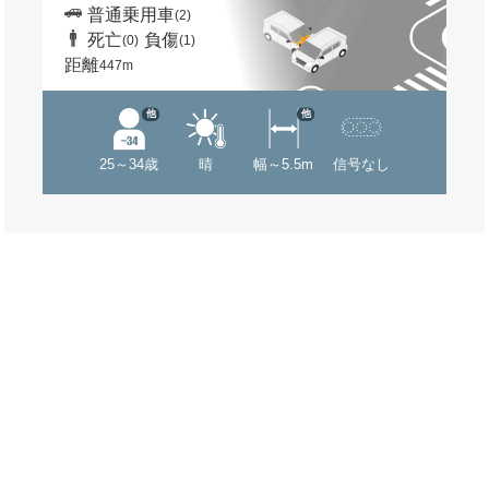
普通乗用車
(2)
死亡
負傷
(0)
(1)
距離
447m
他
他
25～34歳
晴
幅～5.5m
信号なし