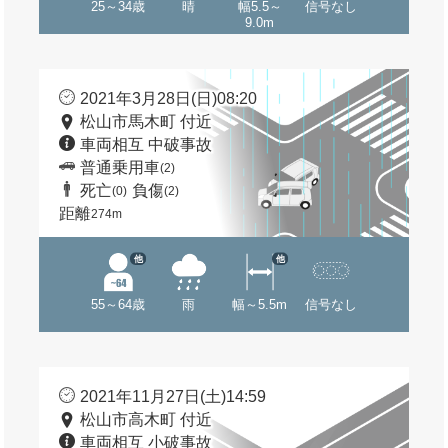
25～34歳
晴
幅5.5～
信号なし
9.0m
2021年3月28日(日)08:20
松山市馬木町 付近
車両相互 中破事故
普通乗用車
(2)
死亡
負傷
(0)
(2)
距離
274m
他
他
55～64歳
雨
幅～5.5m
信号なし
2021年11月27日(土)14:59
松山市高木町 付近
車両相互 小破事故