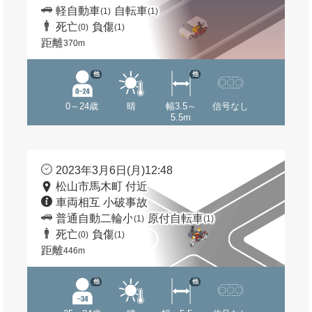
軽自動車
自転車
(1)
(1)
死亡
負傷
(0)
(1)
距離
370m
他
他
0～24歳
晴
幅3.5～
信号なし
5.5m
2023年3月6日(月)12:48
松山市馬木町 付近
車両相互 小破事故
普通自動二輪小
原付自転車
(1)
(1)
死亡
負傷
(0)
(1)
距離
446m
他
他