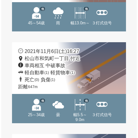
他
他
45～54歳
雨
幅13.0m～
３灯式信号
2021年11月6日(土)16:27
松山市和気町一丁目 付近
車両相互 中破事故
軽自動車
軽貨物車
(1)
(1)
死亡
負傷
(0)
(1)
距離
647m
他
他
25～34歳
曇
幅5.5～
３灯式信号
9.0m