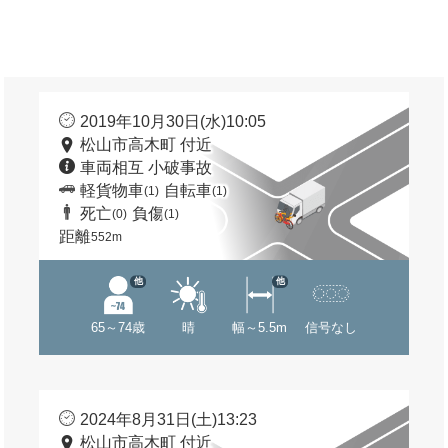
2019年10月30日(水)10:05
松山市高木町 付近
車両相互 小破事故
軽貨物車
自転車
(1)
(1)
死亡
負傷
(0)
(1)
距離
552m
他
他
65～74歳
晴
幅～5.5m
信号なし
2024年8月31日(土)13:23
松山市高木町 付近