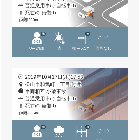
普通乗用車
自転車
(1)
(1)
死亡
負傷
(0)
(1)
距離
339m
他
他
0～24歳
晴
幅～5.5m
信号なし
2019年10月17日(木)17:53
松山市和気町一丁目 付近
車両相互 小破事故
普通乗用車
自転車
(1)
(1)
死亡
負傷
(0)
(1)
距離
356m
他
他