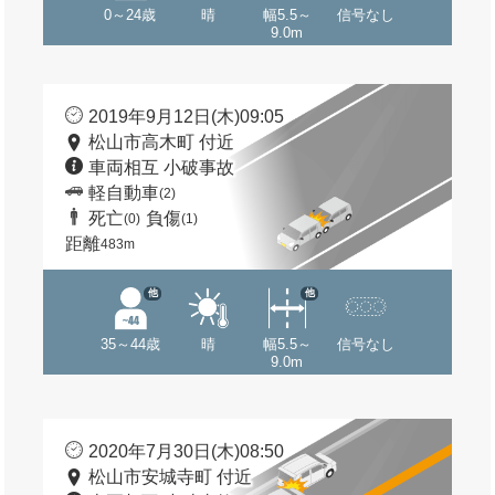
0～24歳
晴
幅5.5～
信号なし
9.0m
2019年9月12日(木)09:05
松山市高木町 付近
車両相互 小破事故
軽自動車
(2)
死亡
負傷
(0)
(1)
距離
483m
他
他
35～44歳
晴
幅5.5～
信号なし
9.0m
2020年7月30日(木)08:50
松山市安城寺町 付近