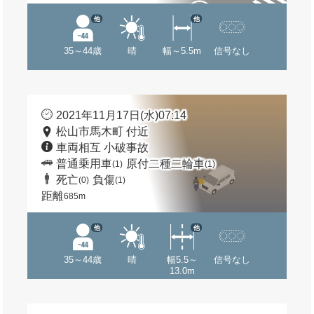
他
他
35～44歳
晴
幅～5.5m
信号なし
2021年11月17日(水)07:14
松山市馬木町 付近
車両相互 小破事故
普通乗用車
原付二種二輪車
(1)
(1)
死亡
負傷
(0)
(1)
距離
685m
他
他
35～44歳
晴
幅5.5～
信号なし
13.0m