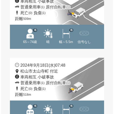
車両相互 小破事故
普通乗用車
原付自転車
(1)
(1)
死亡
負傷
(0)
(1)
距離
509m
他
他
65～74歳
晴
幅～5.5m
信号なし
2024年9月18日(水)07:48
松山市太山寺町 付近
車両相互 小破事故
普通乗用車
原付自転車
(1)
(1)
死亡
負傷
(0)
(1)
距離
518m
他
他