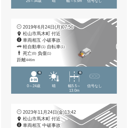
25～34歳
晴
幅～5.5m
信号なし
2019年6月24日(月)07:50
松山市馬木町 付近
車両相互 小破事故
軽自動車
自転車
(1)
(1)
死亡
負傷
(0)
(1)
距離
446m
他
他
0～24歳
晴
幅5.5～
信号なし
13.0m
2023年11月24日(金)13:42
松山市馬木町 付近
車両相互 中破事故