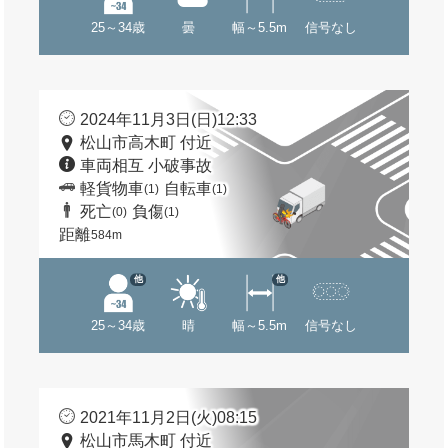
25～34歳
曇
幅～5.5m
信号なし
2024年11月3日(日)12:33
松山市高木町 付近
車両相互 小破事故
軽貨物車
自転車
(1)
(1)
死亡
負傷
(0)
(1)
距離
584m
他
他
25～34歳
晴
幅～5.5m
信号なし
2021年11月2日(火)08:15
松山市馬木町 付近