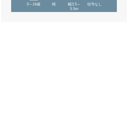
0～24歳
晴
幅3.5～
信号なし
5.5m