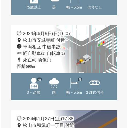
75歳以上
曇
幅～5.5m
信号なし
2024年6月9日(日)16:07
松山市安城寺町 付近
車両相互 中破事故
軽自動車
自転車
(1)
(1)
死亡
負傷
(0)
(1)
距離
590m
他
他
0～24歳
雨
幅～5.5m
３灯式信号
2024年1月27日(土)17:38
松山市和気町一丁目 付近