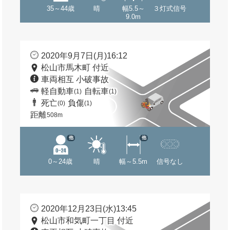
35～44歳
晴
幅5.5～
３灯式信号
9.0m
2020年9月7日(月)16:12
松山市馬木町 付近
車両相互 小破事故
軽自動車
自転車
(1)
(1)
死亡
負傷
(0)
(1)
距離
508m
他
他
0～24歳
晴
幅～5.5m
信号なし
2020年12月23日(水)13:45
松山市和気町一丁目 付近