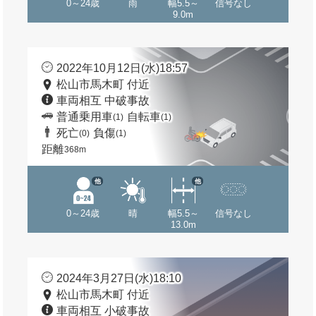
0～24歳
雨
幅5.5～
信号なし
9.0m
2022年10月12日(水)18:57
松山市馬木町 付近
車両相互 中破事故
普通乗用車
自転車
(1)
(1)
死亡
負傷
(0)
(1)
距離
368m
他
他
0～24歳
晴
幅5.5～
信号なし
13.0m
2024年3月27日(水)18:10
松山市馬木町 付近
車両相互 小破事故