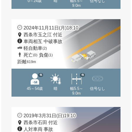
0～24歳
晴
幅5.5～
信号なし
9.0m
2024年11月11日(月)18:10
西条市玉之江 付近
車両相互 中破事故
軽自動車
(2)
死亡
負傷
(0)
(1)
距離
619m
他
他
45～54歳
晴
幅5.5～
信号なし
9.0m
2019年3月31日(日)19:10
西条市石田 付近
人対車両 事故