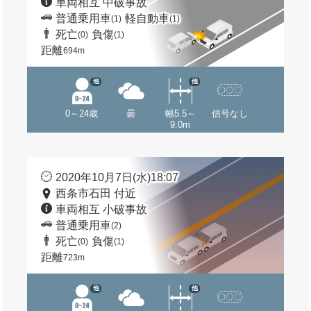
車両相互 中破事故
普通乗用車
軽自動車
(1)
(1)
死亡
負傷
(0)
(1)
距離
694m
他
他
0～24歳
曇
幅5.5～
信号なし
9.0m
2020年10月7日(水)18:07
西条市石田 付近
車両相互 小破事故
普通乗用車
(2)
死亡
負傷
(0)
(1)
距離
723m
他
他