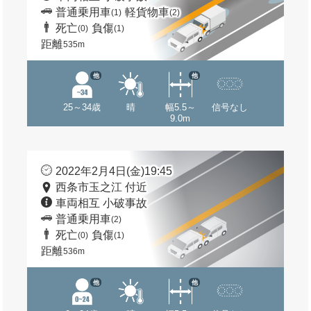
普通乗用車
軽貨物車
(1)
(2)
死亡
負傷
(0)
(1)
距離
535m
他
他
25～34歳
晴
幅5.5～
信号なし
9.0m
2022年2月4日(金)19:45
西条市玉之江 付近
車両相互 小破事故
普通乗用車
(2)
死亡
負傷
(0)
(1)
距離
536m
他
他