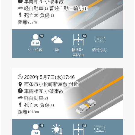
車両相互 小破事故
軽自動車
普通自動二輪小
(1)
(1)
死亡
負傷
(0)
(1)
距離
957m
他
他
0～24歳
曇
幅9.0～
信号なし
13.0m
2020年5月7日(木)17:46
西条市小松町新屋敷 付近
車両相互 小破事故
軽自動車
(2)
死亡
負傷
(0)
(1)
距離
1018m
他
他