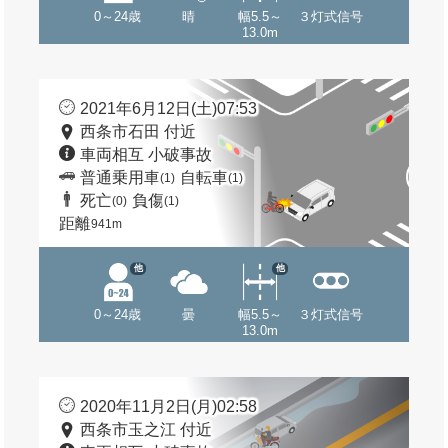
0～24歳
晴
幅5.5～
３灯式信号
13.0m
2021年6月12日(土)07:53
西条市石田 付近
車両相互 小破事故
普通乗用車
自転車
(1)
(1)
死亡
負傷
(0)
(1)
距離
941m
他
他
0～24歳
曇
幅5.5～
３灯式信号
13.0m
2020年11月2日(月)02:58
西条市玉之江 付近