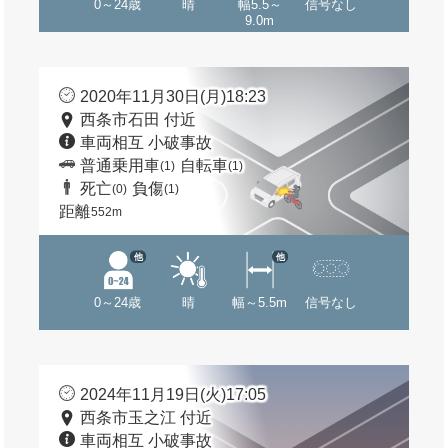
0～24歳
晴
幅5.5～
信号なし
9.0m
2020年11月30日(月)18:23
西条市石田 付近
車両相互 小破事故
普通乗用車
自転車
(1)
(1)
死亡
負傷
(0)
(1)
距離
552m
他
他
0～24歳
晴
幅～5.5m
信号なし
2024年11月19日(火)17:05
西条市玉之江 付近
車両相互 小破事故