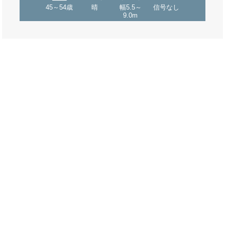
45～54歳
晴
幅5.5～
信号なし
9.0m