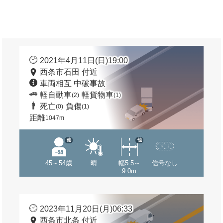
2021年4月11日(日)19:00
西条市石田 付近
車両相互 中破事故
軽自動車
軽貨物車
(2)
(1)
死亡
負傷
(0)
(1)
距離
1047m
他
他
45～54歳
晴
幅5.5～
信号なし
9.0m
2023年11月20日(月)06:33
西条市北条 付近