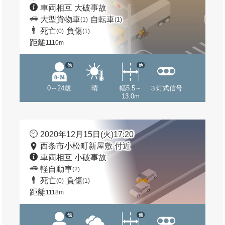
車両相互 大破事故
大型貨物車
自転車
(1)
(1)
死亡
負傷
(0)
(1)
距離
1110m
他
他
0～24歳
晴
幅5.5～
３灯式信号
13.0m
2020年12月15日(火)17:20
西条市小松町新屋敷 付近
車両相互 小破事故
軽自動車
(2)
死亡
負傷
(0)
(1)
距離
1118m
他
他