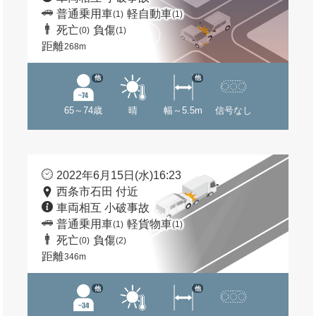
普通乗用車
軽自動車
(1)
(1)
死亡
負傷
(0)
(1)
距離
268m
他
他
65～74歳
晴
幅～5.5m
信号なし
2022年6月15日(水)16:23
西条市石田 付近
車両相互 小破事故
普通乗用車
軽貨物車
(1)
(1)
死亡
負傷
(0)
(2)
距離
346m
他
他