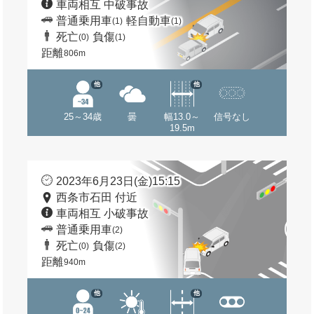
車両相互 中破事故
普通乗用車
軽自動車
(1)
(1)
死亡
負傷
(0)
(1)
距離
806m
他
他
25～34歳
曇
幅13.0～
信号なし
19.5m
2023年6月23日(金)15:15
西条市石田 付近
車両相互 小破事故
普通乗用車
(2)
死亡
負傷
(0)
(2)
距離
940m
他
他