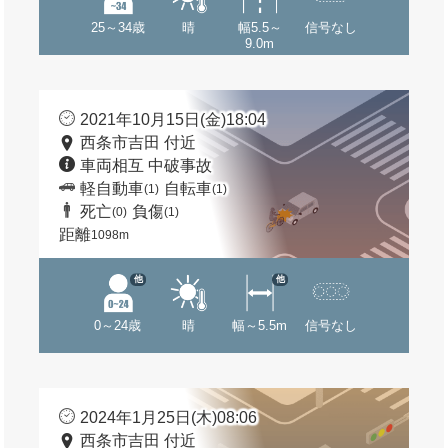
25～34歳
晴
幅5.5～
信号なし
9.0m
2021年10月15日(金)18:04
西条市吉田 付近
車両相互 中破事故
軽自動車
自転車
(1)
(1)
死亡
負傷
(0)
(1)
距離
1098m
他
他
0～24歳
晴
幅～5.5m
信号なし
2024年1月25日(木)08:06
西条市吉田 付近