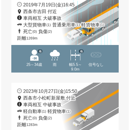
2019年7月19日(金)16:45
西条市吉田 付近
車両相互 大破事故
大型貨物車
普通乗用車
軽貨物車
(1)
(1)
(1)
死亡
負傷
(0)
(2)
距離
1269m
他
他
25～34歳
雨
幅5.5～
信号なし
9.0m
2023年10月27日(金)15:50
西条市小松町新屋敷 付近
車両相互 中破事故
軽自動車
軽貨物車
(1)
(1)
死亡
負傷
(0)
(2)
距離
1283m