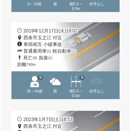
0～24歳
曇
幅5.5～
信号なし
9.0m
2019年12月17日(火)18:02
西条市玉之江 付近
車両相互 小破事故
普通乗用車
軽自動車
(1)
(1)
死亡
負傷
(0)
(1)
距離
740m
他
他
35～44歳
曇
幅5.5～
信号なし
9.0m
2023年1月7日(土)18:53
西条市玉之江 付近