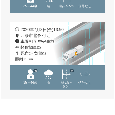
35～44歳
晴
幅～5.5m
信号なし
2020年7月3日(金)13:50
西条市北条 付近
車両相互 中破事故
軽貨物車
(2)
死亡
負傷
(0)
(1)
距離
1139m
他
他
35～44歳
雨
幅5.5～
信号なし
9.0m