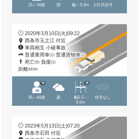
25～34歳
雨
幅～5.5m
３灯式信号
2020年3月10日(火)09:22
西条市玉之江 付近
車両相互 小破事故
普通乗用車
普通貨物車
(1)
(1)
死亡
負傷
(0)
(1)
距離
693m
他
他
35～44歳
曇
幅5.5～
信号なし
9.0m
2023年5月13日(土)07:20
西条市石田 付近