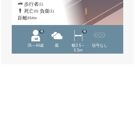
歩行者
(1)
死亡
負傷
(0)
(1)
距離
654m
他
他
35～44歳
曇
幅3.5～
信号なし
5.5m