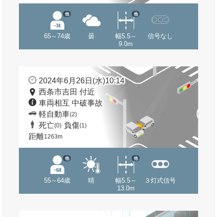
他
他
65～74歳
曇
幅5.5～
信号なし
9.0m
2024年6月26日(水)10:14
西条市吉田 付近
車両相互 中破事故
軽自動車
(2)
死亡
負傷
(0)
(1)
距離
1263m
他
他
55～64歳
晴
幅5.5～
３灯式信号
13.0m