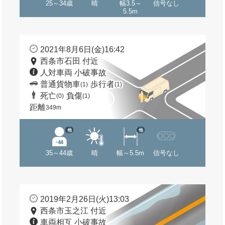
25～34歳
晴
幅3.5～
信号なし
5.5m
2021年8月6日(金)16:42
西条市石田 付近
人対車両 小破事故
普通貨物車
歩行者
(1)
(1)
死亡
負傷
(0)
(1)
距離
349m
他
他
35～44歳
晴
幅～5.5m
信号なし
2019年2月26日(火)13:03
西条市玉之江 付近
車両相互 小破事故