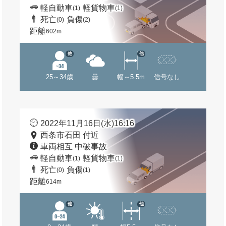
軽自動車
軽貨物車
(1)
(1)
死亡
負傷
(0)
(2)
距離
602m
他
他
25～34歳
曇
幅～5.5m
信号なし
2022年11月16日(水)16:16
西条市石田 付近
車両相互 中破事故
軽自動車
軽貨物車
(1)
(1)
死亡
負傷
(0)
(1)
距離
614m
他
他