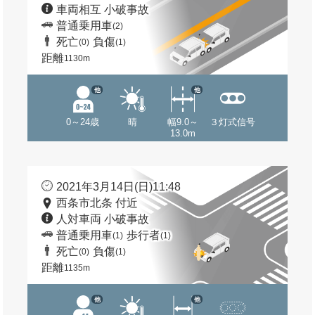
車両相互 小破事故
普通乗用車
(2)
死亡
負傷
(0)
(1)
距離
1130m
他
他
0～24歳
晴
幅9.0～
３灯式信号
13.0m
2021年3月14日(日)11:48
西条市北条 付近
人対車両 小破事故
普通乗用車
歩行者
(1)
(1)
死亡
負傷
(0)
(1)
距離
1135m
他
他