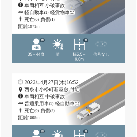
車両相互 小破事故
軽自動車
軽貨物車
(1)
(1)
死亡
負傷
(0)
(1)
距離
1071m
他
他
35～44歳
晴
幅5.5～
信号なし
9.0m
2023年4月27日(木)16:52
西条市小松町新屋敷 付近
車両相互 中破事故
普通乗用車
軽自動車
(1)
(1)
死亡
負傷
(0)
(2)
距離
1095m
他
他