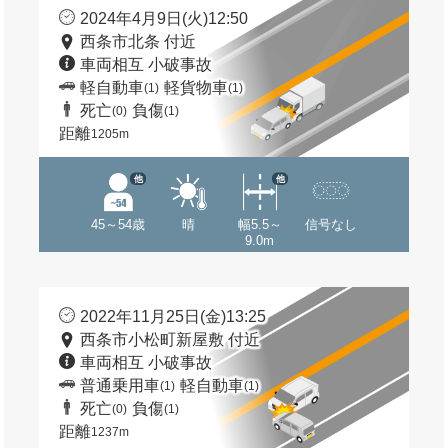
2024年4月9日(火)12:50
西条市北条 付近
車両相互 小破事故
軽自動車
軽貨物車
(1)
(1)
死亡
負傷
(0)
(1)
距離
1205m
他
他
45～54歳
晴
幅5.5～
信号なし
9.0m
2022年11月25日(金)13:25
西条市小松町新屋敷 付近
車両相互 小破事故
普通乗用車
軽自動車
(1)
(1)
死亡
負傷
(0)
(1)
距離
1237m