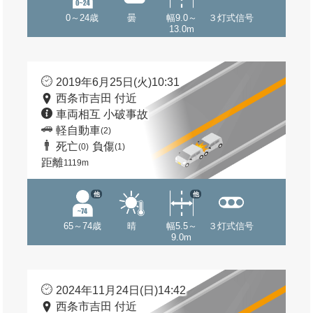
0～24歳
曇
幅9.0～
３灯式信号
13.0m
2019年6月25日(火)10:31
西条市吉田 付近
車両相互 小破事故
軽自動車
(2)
死亡
負傷
(0)
(1)
距離
1119m
他
他
65～74歳
晴
幅5.5～
３灯式信号
9.0m
2024年11月24日(日)14:42
西条市吉田 付近