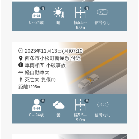
他
他
0～24歳
晴
幅5.5～
信号なし
9.0m
2023年11月13日(月)07:10
西条市小松町新屋敷 付近
車両相互 小破事故
軽自動車
(2)
死亡
負傷
(0)
(1)
距離
1295m
他
他
0～24歳
曇
幅5.5～
信号なし
9.0m