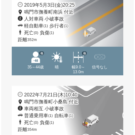
2019年5月3日(金)20:25
鳴門市撫養町南浜 付近
人対車両 小破事故
軽自動車
歩行者
(1)
(1)
死亡
負傷
(0)
(1)
距離
352m
他
他
35～44歳
晴
幅9.0～
信号なし
13.0m
2022年7月21日(木)10:40
鳴門市撫養町小桑島 付近
車両相互 小破事故
普通乗用車
自転車
(1)
(1)
死亡
負傷
(0)
(1)
距離
354m