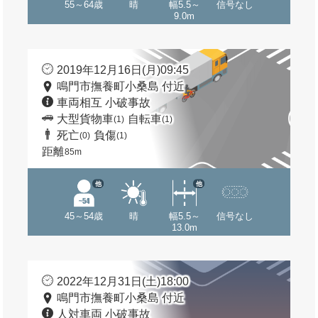
55～64歳
晴
幅5.5～
信号なし
9.0m
2019年12月16日(月)09:45
鳴門市撫養町小桑島 付近
車両相互 小破事故
大型貨物車
自転車
(1)
(1)
死亡
負傷
(0)
(1)
距離
85m
他
他
45～54歳
晴
幅5.5～
信号なし
13.0m
2022年12月31日(土)18:00
鳴門市撫養町小桑島 付近
人対車両 小破事故