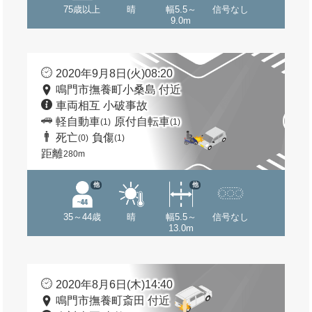
75歳以上
晴
幅5.5～
信号なし
9.0m
2020年9月8日(火)08:20
鳴門市撫養町小桑島 付近
車両相互 小破事故
軽自動車
原付自転車
(1)
(1)
死亡
負傷
(0)
(1)
距離
280m
他
他
35～44歳
晴
幅5.5～
信号なし
13.0m
2020年8月6日(木)14:40
鳴門市撫養町斎田 付近