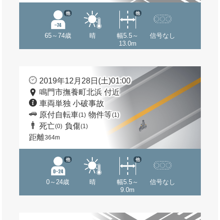
他
他
65～74歳
晴
幅5.5～
信号なし
13.0m
2019年12月28日(土)01:00
鳴門市撫養町北浜 付近
車両単独 小破事故
原付自転車
物件等
(1)
(1)
死亡
負傷
(0)
(1)
距離
364m
他
他
0～24歳
晴
幅5.5～
信号なし
9.0m