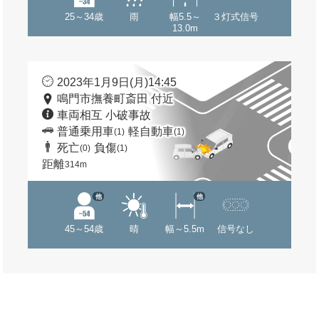
25～34歳
雨
幅5.5～
３灯式信号
13.0m
2023年1月9日(月)14:45
鳴門市撫養町斎田 付近
車両相互 小破事故
普通乗用車
軽自動車
(1)
(1)
死亡
負傷
(0)
(1)
距離
314m
他
他
45～54歳
晴
幅～5.5m
信号なし