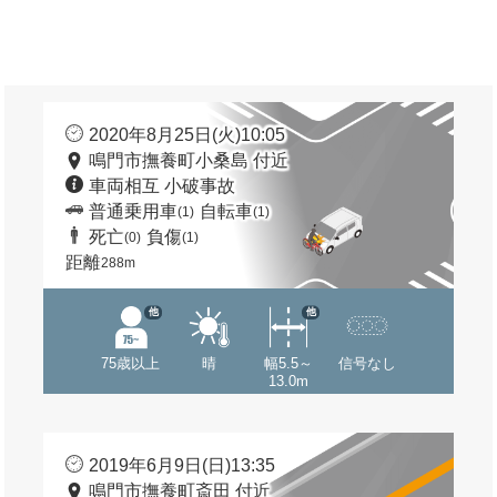
2020年8月25日(火)10:05
鳴門市撫養町小桑島 付近
車両相互 小破事故
普通乗用車
自転車
(1)
(1)
死亡
負傷
(0)
(1)
距離
288m
他
他
75歳以上
晴
幅5.5～
信号なし
13.0m
2019年6月9日(日)13:35
鳴門市撫養町斎田 付近