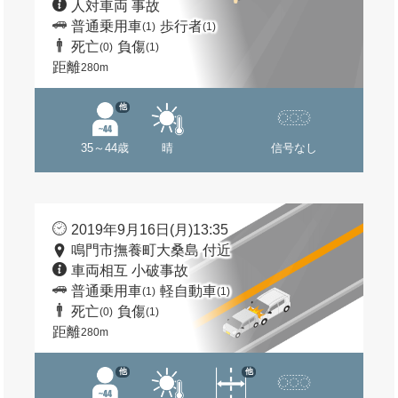
人対車両 事故
普通乗用車
歩行者
(1)
(1)
死亡
負傷
(0)
(1)
距離
280m
他
35～44歳
晴
信号なし
2019年9月16日(月)13:35
鳴門市撫養町大桑島 付近
車両相互 小破事故
普通乗用車
軽自動車
(1)
(1)
死亡
負傷
(0)
(1)
距離
280m
他
他