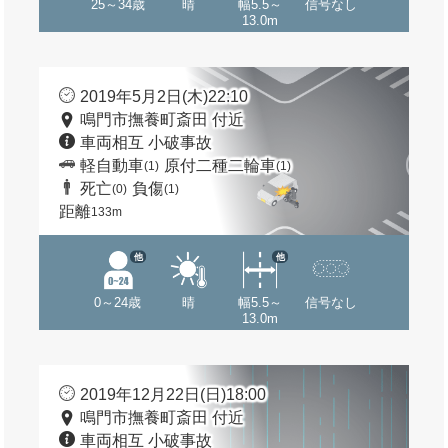
25～34歳
晴
幅5.5～
信号なし
13.0m
2019年5月2日(木)22:10
鳴門市撫養町斎田 付近
車両相互 小破事故
軽自動車
原付二種二輪車
(1)
(1)
死亡
負傷
(0)
(1)
距離
133m
他
他
0～24歳
晴
幅5.5～
信号なし
13.0m
2019年12月22日(日)18:00
鳴門市撫養町斎田 付近
車両相互 小破事故