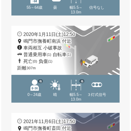
55～64歳
曇
幅5.5～
信号なし
13.0m
2020年1月11日(土)12:50
鳴門市撫養町南浜 付近
車両相互 小破事故
普通乗用車
自転車
(1)
(1)
死亡
負傷
(0)
(1)
距離
307m
他
他
0～24歳
晴
幅5.5～
３灯式信号
13.0m
2021年11月6日(土)17:50
鳴門市撫養町斎田 付近