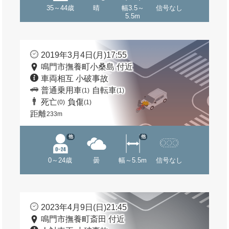
35～44歳
晴
幅3.5～
信号なし
5.5m
2019年3月4日(月)17:55
鳴門市撫養町小桑島 付近
車両相互 小破事故
普通乗用車
自転車
(1)
(1)
死亡
負傷
(0)
(1)
距離
233m
他
他
0～24歳
曇
幅～5.5m
信号なし
2023年4月9日(日)21:45
鳴門市撫養町斎田 付近