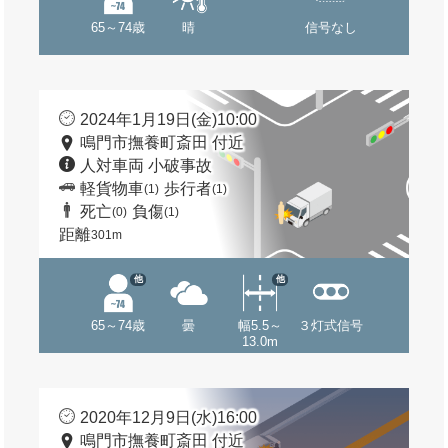
65～74歳
晴
信号なし
2024年1月19日(金)10:00
鳴門市撫養町斎田 付近
人対車両 小破事故
軽貨物車
歩行者
(1)
(1)
死亡
負傷
(0)
(1)
距離
301m
他
他
65～74歳
曇
幅5.5～
３灯式信号
13.0m
2020年12月9日(水)16:00
鳴門市撫養町斎田 付近