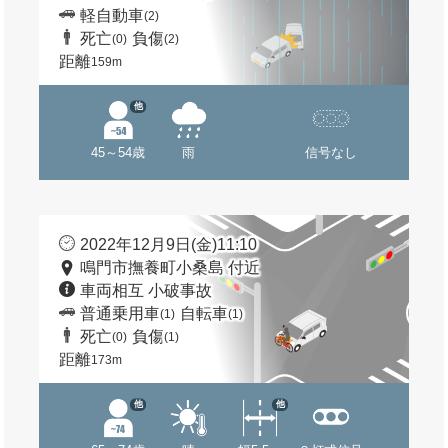
軽自動車
(2)
死亡
負傷
(0)
(2)
距離
159m
他
45～54歳
雨
信号なし
2022年12月9日(金)11:10
鳴門市撫養町小桑島 付近
車両相互 小破事故
普通乗用車
自転車
(1)
(1)
死亡
負傷
(0)
(1)
距離
173m
他
他