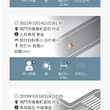
65～74歳
晴
幅5.5～
３灯式信号
13.0m
2021年3月14日(日)01:45
鳴門市撫養町斎田 付近
人対車両 事故
原付自転車
歩行者
(1)
(1)
死亡
負傷
(0)
(1)
距離
182m
他
他
45～54歳
晴
幅3.5～
信号なし
5.5m
2019年9月18日(水)10:05
鳴門市撫養町斎田 付近
車両相互 中破事故