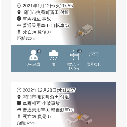
2021年1月12日(火)07:55
鳴門市撫養町斎田 付近
車両相互 事故
普通乗用車
自転車
(1)
(1)
死亡
負傷
(0)
(1)
距離
320m
他
他
0～24歳
雨
幅5.5～
信号なし
13.0m
2022年12月28日(水)16:57
鳴門市撫養町斎田 付近
車両相互 小破事故
普通乗用車
軽自動車
(1)
(1)
死亡
負傷
(0)
(1)
距離
325m