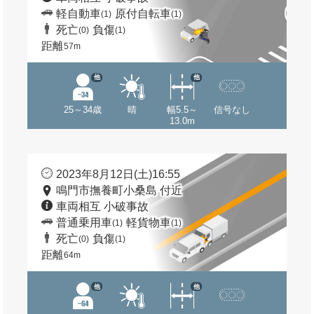
軽自動車
原付自転車
(1)
(1)
死亡
負傷
(0)
(1)
距離
57m
他
他
25～34歳
晴
幅5.5～
信号なし
13.0m
2023年8月12日(土)16:55
鳴門市撫養町小桑島 付近
車両相互 小破事故
普通乗用車
軽貨物車
(1)
(1)
死亡
負傷
(0)
(1)
距離
64m
他
他