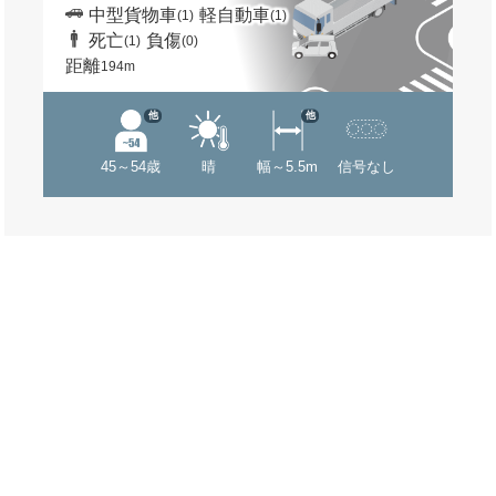
中型貨物車
軽自動車
(1)
(1)
死亡
負傷
(1)
(0)
距離
194m
他
他
45～54歳
晴
幅～5.5m
信号なし