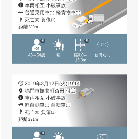
車両相互 小破事故
普通乗用車
軽貨物車
(1)
(1)
死亡
負傷
(0)
(1)
距離
289m
他
他
45～54歳
晴
幅9.0～
信号なし
13.0m
2019年3月12日(火)19:14
鳴門市撫養町斎田 付近
車両相互 小破事故
軽自動車
自転車
(1)
(1)
死亡
負傷
(0)
(1)
距離
291m
他