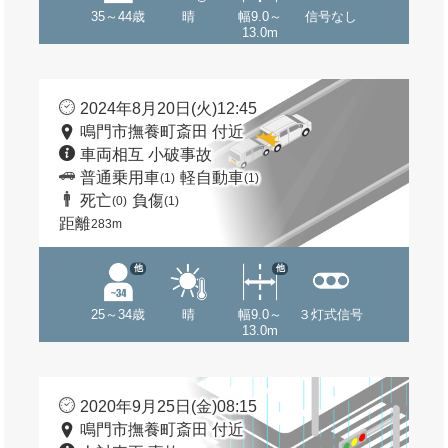
35～44歳
晴
幅9.0～
信号なし
13.0m
2024年8月20日(火)12:45
鳴門市撫養町斎田 付近
車両相互 小破事故
普通乗用車
軽自動車
(1)
(1)
死亡
負傷
(0)
(1)
距離
283m
他
他
25～34歳
晴
幅9.0～
３灯式信号
13.0m
2020年9月25日(金)08:15
鳴門市撫養町斎田 付近