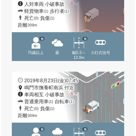
人対車両 小破事故
軽貨物車
歩行者
(1)
(1)
死亡
負傷
(0)
(1)
距離
309m
他
他
75歳以上
曇
幅5.5～
３灯式信号
13.0m
2019年8月23日(金)07:45
鳴門市撫養町南浜 付近
車両相互 小破事故
普通乗用車
自転車
(1)
(1)
死亡
負傷
(0)
(1)
距離
309m
他
他