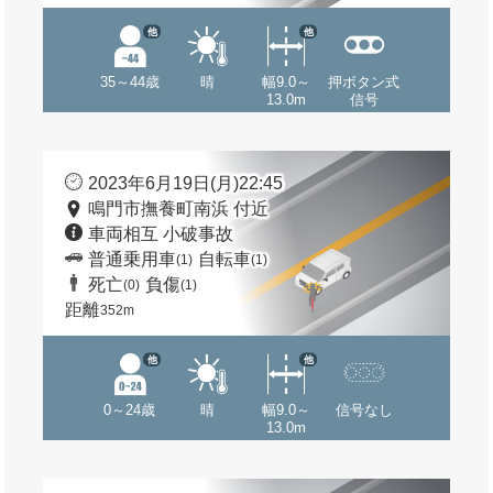
他
他
35～44歳
晴
幅9.0～
押ボタン式
13.0m
信号
2023年6月19日(月)22:45
鳴門市撫養町南浜 付近
車両相互 小破事故
普通乗用車
自転車
(1)
(1)
死亡
負傷
(0)
(1)
距離
352m
他
他
0～24歳
晴
幅9.0～
信号なし
13.0m