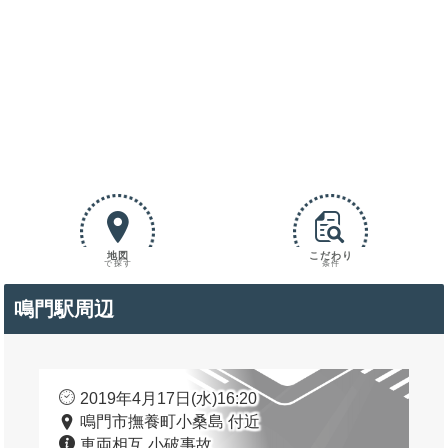
地図
こだわり
で探す
条件
鳴門駅周辺
2019年4月17日(水)16:20
鳴門市撫養町小桑島 付近
車両相互 小破事故