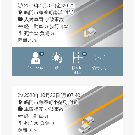
2019年5月3日(金)20:25
鳴門市撫養町南浜 付近
人対車両 小破事故
軽自動車
歩行者
(1)
(1)
死亡
負傷
(1)
(0)
距離
348m
他
他
45～54歳
晴
幅5.5～
信号なし
9.0m
2023年10月23日(月)07:40
鳴門市撫養町小桑島 付近
車両相互 小破事故
軽自動車
(2)
死亡
負傷
(0)
(1)
距離
349m