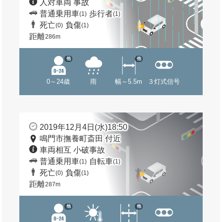
人対車両 事故
普通乗用車
歩行者
(1)
(1)
死亡
負傷
(0)
(1)
距離
286m
他
他
0～24歳
雨
幅～5.5m
３灯式信号
2019年12月4日(水)18:50
鳴門市撫養町斎田 付近
車両相互 小破事故
普通乗用車
自転車
(1)
(1)
死亡
負傷
(0)
(1)
距離
287m
他
他