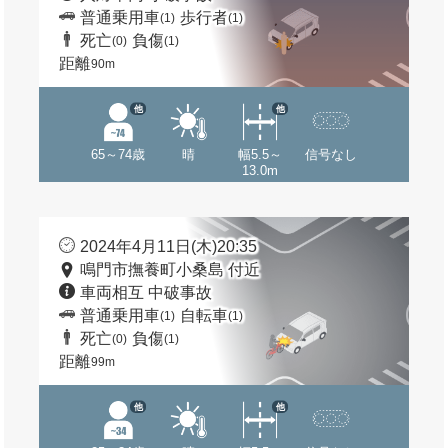
普通乗用車
歩行者
(1)
(1)
死亡
負傷
(0)
(1)
距離
90m
他
他
65～74歳
晴
幅5.5～
信号なし
13.0m
2024年4月11日(木)20:35
鳴門市撫養町小桑島 付近
車両相互 中破事故
普通乗用車
自転車
(1)
(1)
死亡
負傷
(0)
(1)
距離
99m
他
他