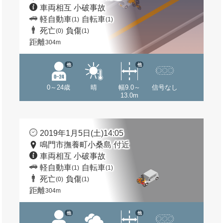
車両相互 小破事故
軽自動車
自転車
(1)
(1)
死亡
負傷
(0)
(1)
距離
304m
他
他
0～24歳
晴
幅9.0～
信号なし
13.0m
2019年1月5日(土)14:05
鳴門市撫養町小桑島 付近
車両相互 小破事故
軽自動車
自転車
(1)
(1)
死亡
負傷
(0)
(1)
距離
304m
他
他