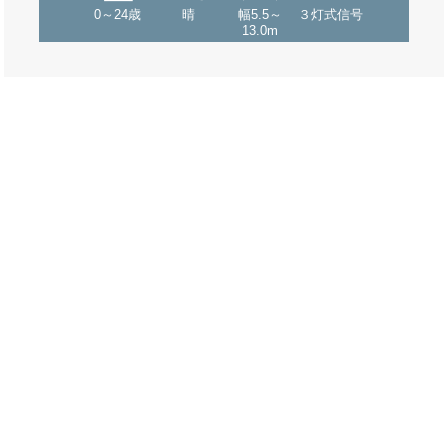
0～24歳
晴
幅5.5～
３灯式信号
13.0m