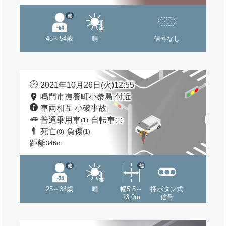
他
45～54歳
晴
信号なし
2021年10月26日(火)12:55
鳴門市撫養町小桑島 付近
車両相互 小破事故
普通乗用車
自転車
(1)
(1)
死亡
負傷
(0)
(1)
距離
346m
他
他
25～34歳
晴
幅5.5～
押ボタン式
13.0m
信号