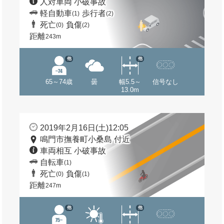
人対車両 小破事故
軽自動車
歩行者
(1)
(2)
死亡
負傷
(0)
(2)
距離
243m
他
他
65～74歳
曇
幅5.5～
信号なし
13.0m
2019年2月16日(土)12:05
鳴門市撫養町小桑島 付近
車両相互 小破事故
自転車
(1)
死亡
負傷
(0)
(1)
距離
247m
他
他