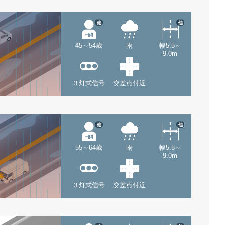
他
他
45～54歳
雨
幅5.5～
9.0m
３灯式信号
交差点付近
他
他
55～64歳
雨
幅5.5～
9.0m
３灯式信号
交差点付近