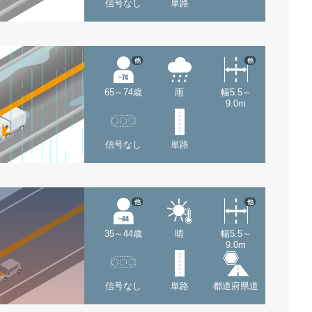
信号なし
単路
他
他
65～74歳
雨
幅5.5～
9.0m
信号なし
単路
他
他
35～44歳
晴
幅5.5～
9.0m
信号なし
単路
都道府県道