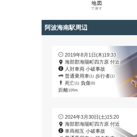
地図
で探す
阿波海南駅周辺
2019年8月1日(木)19:33
海部郡海陽町四方原 付近
人対車両 小破事故
普通乗用車
歩行者
(1)
(1)
死亡
負傷
(1)
(0)
距離
105m
2024年3月30日(土)15:20
海部郡海陽町四方原 付近
車両相互 小破事故