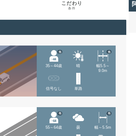
こだわり
条件
他
他
35～44歳
晴
幅5.5～
9.0m
信号なし
単路
他
他
55～64歳
曇
幅～5.5m