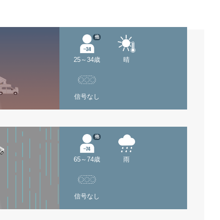
他
25～34歳
晴
信号なし
他
65～74歳
雨
信号なし