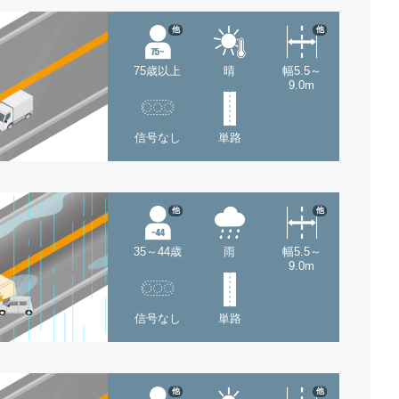
他
他
75歳以上
晴
幅5.5～
9.0m
信号なし
単路
他
他
35～44歳
雨
幅5.5～
9.0m
信号なし
単路
他
他