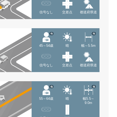
信号なし
交差点
都道府県道
他
他
45～54歳
晴
幅～5.5m
信号なし
交差点
都道府県道
他
他
55～64歳
晴
幅5.5～
9.0m