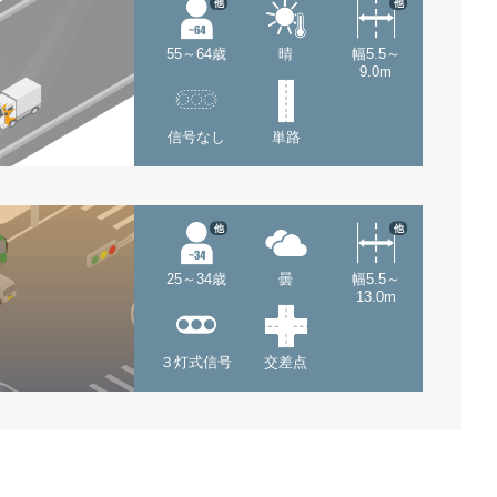
他
他
55～64歳
晴
幅5.5～
9.0m
信号なし
単路
他
他
25～34歳
曇
幅5.5～
13.0m
３灯式信号
交差点