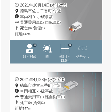
2021年10月14日(木)12:55
徳島市佐古二番町 付近
車両相互 小破事故
普通乗用車
自転車
(1)
(1)
死亡
負傷
(0)
(1)
距離
142m
他
他
65～74歳
晴
幅5.5～
信号なし
13.0m
2021年4月28日(水)20:10
徳島市佐古三番町 付近
車両相互 小破事故
普通乗用車
軽自動車
(1)
(1)
死亡
負傷
(0)
(1)
距離
147m