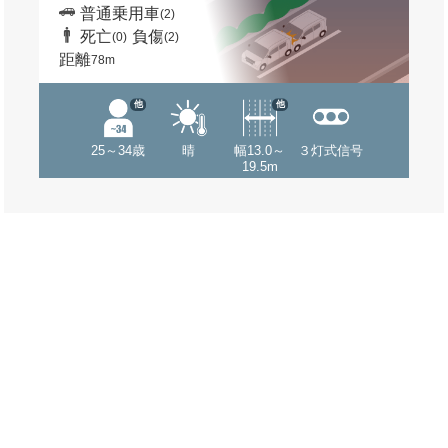
普通乗用車
(2)
死亡
負傷
(0)
(2)
距離
78m
他
他
25～34歳
晴
幅13.0～
３灯式信号
19.5m