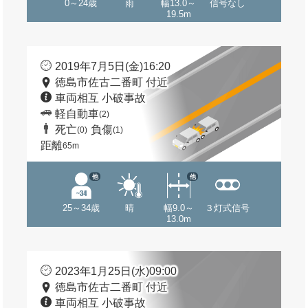
0～24歳
雨
幅13.0～
信号なし
19.5m
2019年7月5日(金)16:20
徳島市佐古二番町 付近
車両相互 小破事故
軽自動車
(2)
死亡
負傷
(0)
(1)
距離
65m
他
他
25～34歳
晴
幅9.0～
３灯式信号
13.0m
2023年1月25日(水)09:00
徳島市佐古二番町 付近
車両相互 小破事故