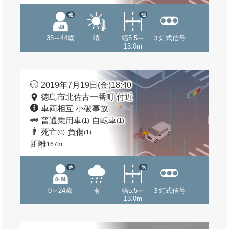
他
他
35～44歳
晴
幅5.5～
３灯式信号
13.0m
2019年7月19日(金)18:40
徳島市北佐古一番町 付近
車両相互 小破事故
普通乗用車
自転車
(1)
(1)
死亡
負傷
(0)
(1)
距離
167m
他
他
0～24歳
雨
幅5.5～
３灯式信号
13.0m