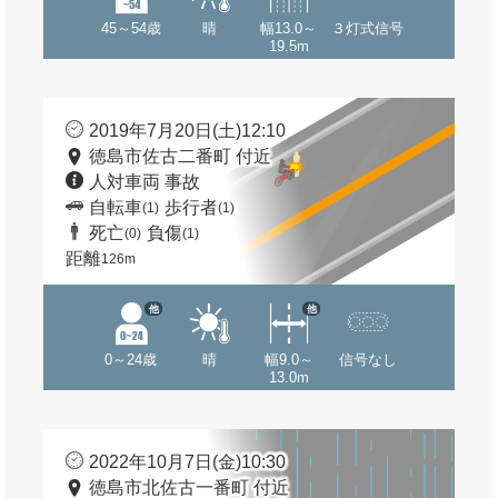
45～54歳
晴
幅13.0～
３灯式信号
19.5m
2019年7月20日(土)12:10
徳島市佐古二番町 付近
人対車両 事故
自転車
歩行者
(1)
(1)
死亡
負傷
(0)
(1)
距離
126m
他
他
0～24歳
晴
幅9.0～
信号なし
13.0m
2022年10月7日(金)10:30
徳島市北佐古一番町 付近