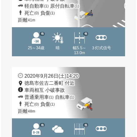
軽自動車
原付自転車
(1)
(1)
死亡
負傷
(0)
(1)
距離
41m
他
他
25～34歳
晴
幅5.5～
３灯式信号
13.0m
2020年9月26日(土)14:20
徳島市佐古二番町 付近
車両相互 小破事故
普通乗用車
自転車
(1)
(1)
死亡
負傷
(0)
(1)
距離
48m
他
他