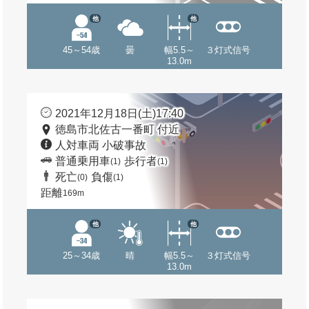
他
他
45～54歳
曇
幅5.5～
３灯式信号
13.0m
2021年12月18日(土)17:40
徳島市北佐古一番町 付近
人対車両 小破事故
普通乗用車
歩行者
(1)
(1)
死亡
負傷
(0)
(1)
距離
169m
他
他
25～34歳
晴
幅5.5～
３灯式信号
13.0m