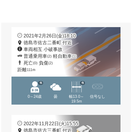
2021年2月26日(金)18:10
徳島市佐古二番町 付近
車両相互 小破事故
普通乗用車
軽自動車
(2)
(1)
死亡
負傷
(0)
(2)
距離
111m
他
他
0～24歳
曇
幅13.0～
信号なし
19.5m
2022年11月22日(火)15:55
徳島市佐古三番町 付近