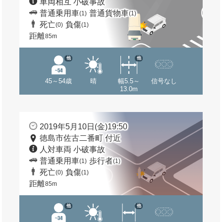
車両相互 小破事故
普通乗用車
普通貨物車
(1)
(1)
死亡
負傷
(0)
(1)
距離
85m
他
他
45～54歳
晴
幅5.5～
信号なし
13.0m
2019年5月10日(金)19:50
徳島市佐古二番町 付近
人対車両 小破事故
普通乗用車
歩行者
(1)
(1)
死亡
負傷
(0)
(1)
距離
85m
他
他