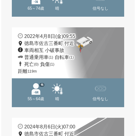
65～74歳
晴
信号なし
2022年4月8日(金)09:55
徳島市佐古三番町 付近
車両相互 小破事故
普通乗用車
自転車
(1)
(1)
死亡
負傷
(0)
(1)
距離
119m
他
55～64歳
晴
信号なし
2024年8月6日(火)07:00
徳島市佐古三番町 付近