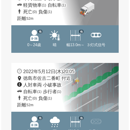
軽貨物車
自転車
(1)
(1)
死亡
負傷
(0)
(1)
距離
52m
他
他
0～24歳
晴
幅13.0m～
３灯式信号
2022年5月12日(木)20:05
徳島市佐古二番町 付近
人対車両 小破事故
自転車
歩行者
(1)
(1)
死亡
負傷
(0)
(1)
距離
52m
他
他