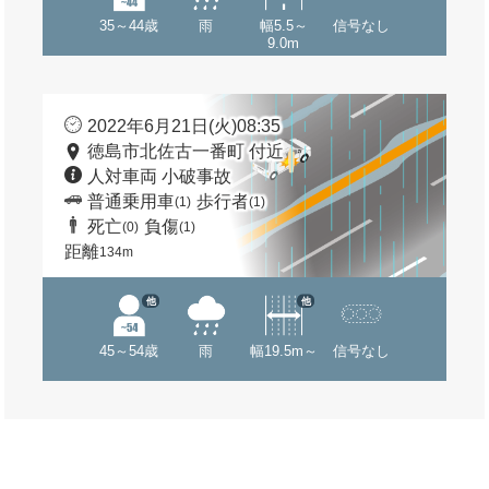
35～44歳
雨
幅5.5～
信号なし
9.0m
2022年6月21日(火)08:35
徳島市北佐古一番町 付近
人対車両 小破事故
普通乗用車
歩行者
(1)
(1)
死亡
負傷
(0)
(1)
距離
134m
他
他
45～54歳
雨
幅19.5m～
信号なし