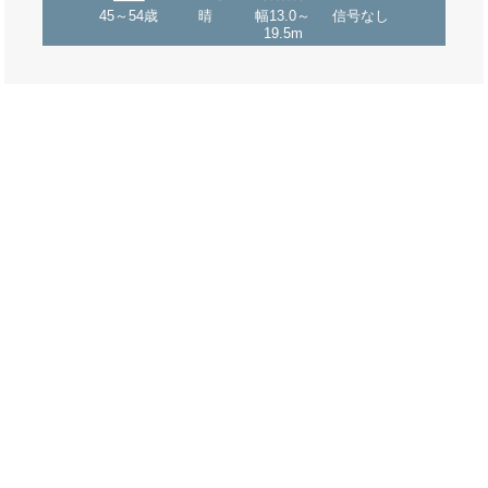
45～54歳
晴
幅13.0～
信号なし
19.5m