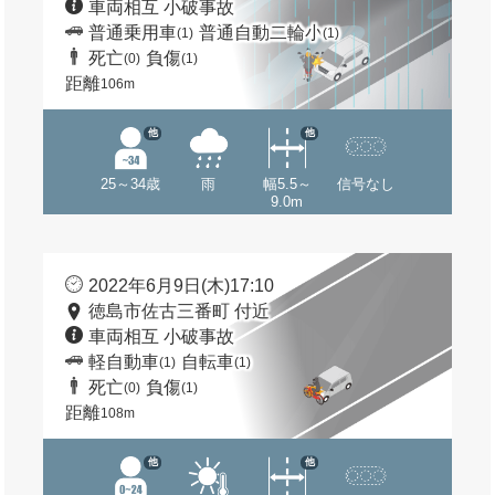
車両相互 小破事故
普通乗用車
普通自動二輪小
(1)
(1)
死亡
負傷
(0)
(1)
距離
106m
他
他
25～34歳
雨
幅5.5～
信号なし
9.0m
2022年6月9日(木)17:10
徳島市佐古三番町 付近
車両相互 小破事故
軽自動車
自転車
(1)
(1)
死亡
負傷
(0)
(1)
距離
108m
他
他