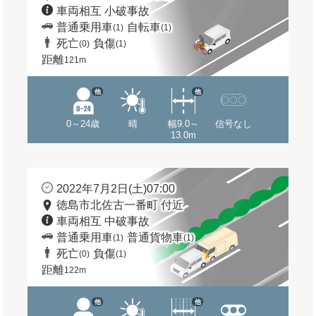
車両相互 小破事故
普通乗用車
自転車
(1)
(1)
死亡
負傷
(0)
(1)
距離
121m
他
他
0～24歳
晴
幅9.0～
信号なし
13.0m
2022年7月2日(土)07:00
徳島市北佐古一番町 付近
車両相互 中破事故
普通乗用車
普通貨物車
(1)
(1)
死亡
負傷
(0)
(1)
距離
122m
他
他