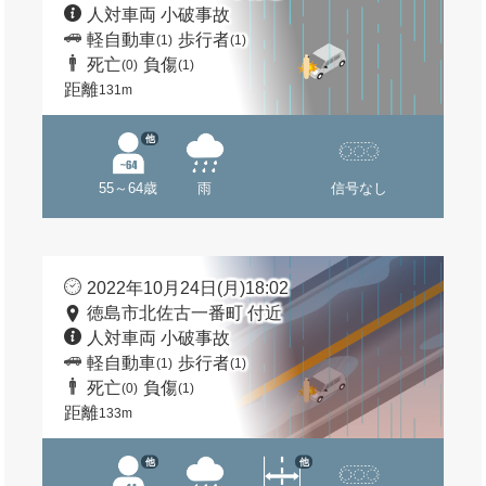
人対車両 小破事故
軽自動車
歩行者
(1)
(1)
死亡
負傷
(0)
(1)
距離
131m
他
55～64歳
雨
信号なし
2022年10月24日(月)18:02
徳島市北佐古一番町 付近
人対車両 小破事故
軽自動車
歩行者
(1)
(1)
死亡
負傷
(0)
(1)
距離
133m
他
他