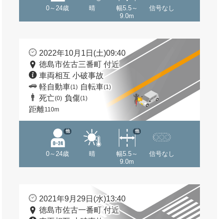
0～24歳
晴
幅5.5～
信号なし
9.0m
2022年10月1日(土)09:40
徳島市佐古三番町 付近
車両相互 小破事故
軽自動車
自転車
(1)
(1)
死亡
負傷
(0)
(1)
距離
110m
他
他
0～24歳
晴
幅5.5～
信号なし
9.0m
2021年9月29日(水)13:40
徳島市佐古一番町 付近