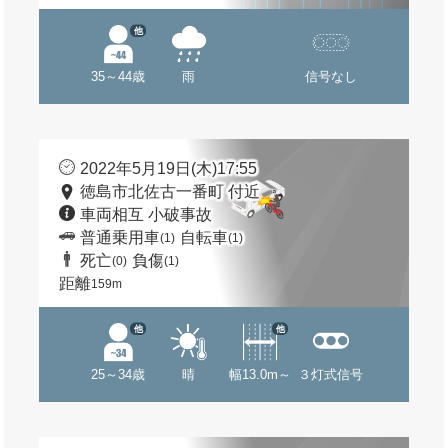
他
35～44歳
雨
信号なし
2022年5月19日(木)17:55
徳島市北佐古一番町 付近
車両相互 小破事故
普通乗用車
自転車
(1)
(1)
死亡
負傷
(0)
(1)
距離
159m
他
他
25～34歳
晴
幅13.0m～
３灯式信号