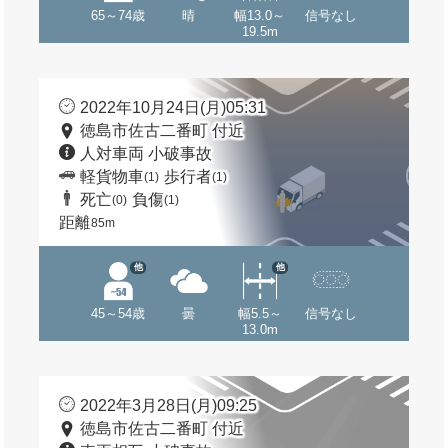
65～74歳
晴
幅13.0～
信号なし
19.5m
2022年10月24日(月)05:31
徳島市佐古二番町 付近
人対車両 小破事故
軽貨物車
歩行者
(1)
(1)
死亡
負傷
(0)
(1)
距離
85m
他
他
45～54歳
曇
幅5.5～
信号なし
13.0m
2022年3月28日(月)09:25
徳島市佐古二番町 付近