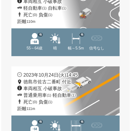
車両相互 小破事故
軽自動車
自転車
(1)
(1)
死亡
負傷
(0)
(1)
距離
110m
他
他
55～64歳
晴
幅～5.5m
信号なし
2023年10月24日(火)14:45
徳島市佐古二番町 付近
車両相互 小破事故
普通乗用車
軽自動車
(1)
(1)
死亡
負傷
(0)
(1)
距離
111m
他
他