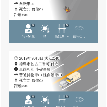
自転車
(2)
死亡
負傷
(0)
(1)
距離
69m
他
他
45～54歳
晴
幅13.0m～
信号なし
2019年9月3日(火)12:40
徳島市佐古二番町 付近
車両相互 小破事故
普通貨物車
軽自動車
(1)
(1)
死亡
負傷
(0)
(1)
距離
70m
他
他