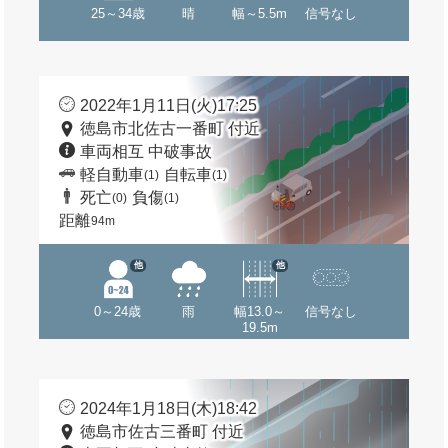
25～34歳
晴
幅～5.5m
信号なし
2022年1月11日(火)17:25
徳島市北佐古一番町 付近
車両相互 中破事故
軽自動車
自転車
(1)
(1)
死亡
負傷
(0)
(1)
距離
94m
他
他
0～24歳
雨
幅13.0～
信号なし
19.5m
2024年1月18日(木)18:42
徳島市佐古三番町 付近