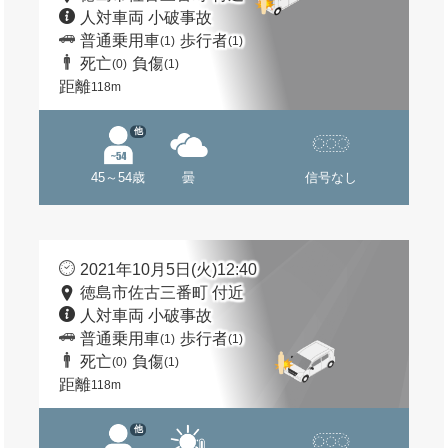
人対車両 小破事故
普通乗用車
歩行者
(1)
(1)
死亡
負傷
(0)
(1)
距離
118m
他
45～54歳
曇
信号なし
2021年10月5日(火)12:40
徳島市佐古三番町 付近
人対車両 小破事故
普通乗用車
歩行者
(1)
(1)
死亡
負傷
(0)
(1)
距離
118m
他