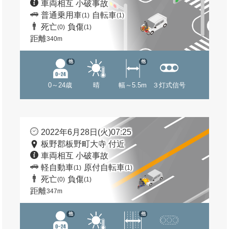
車両相互 小破事故
普通乗用車
自転車
(1)
(1)
死亡
負傷
(0)
(1)
距離
340m
他
他
0～24歳
晴
幅～5.5m
３灯式信号
2022年6月28日(火)07:25
板野郡板野町大寺 付近
車両相互 小破事故
軽自動車
原付自転車
(1)
(1)
死亡
負傷
(0)
(1)
距離
347m
他
他