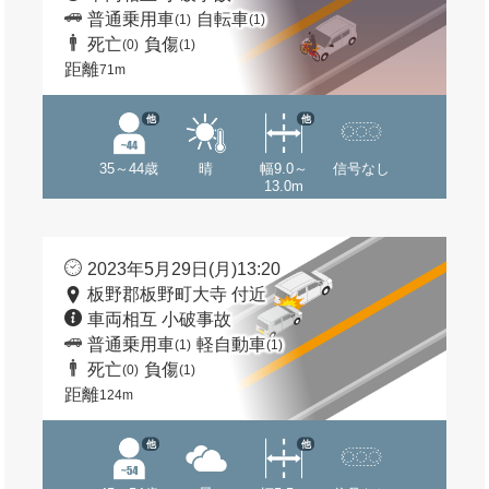
普通乗用車
自転車
(1)
(1)
死亡
負傷
(0)
(1)
距離
71m
他
他
35～44歳
晴
幅9.0～
信号なし
13.0m
2023年5月29日(月)13:20
板野郡板野町大寺 付近
車両相互 小破事故
普通乗用車
軽自動車
(1)
(1)
死亡
負傷
(0)
(1)
距離
124m
他
他