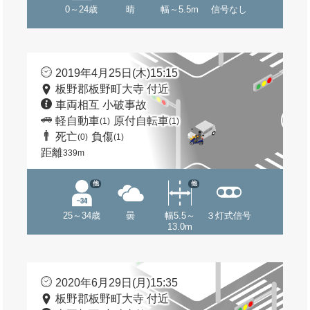
0～24歳
晴
幅～5.5m
信号なし
2019年4月25日(木)15:15
板野郡板野町大寺 付近
車両相互 小破事故
軽自動車
原付自転車
(1)
(1)
死亡
負傷
(0)
(1)
距離
339m
他
他
25～34歳
曇
幅5.5～
３灯式信号
13.0m
2020年6月29日(月)15:35
板野郡板野町大寺 付近