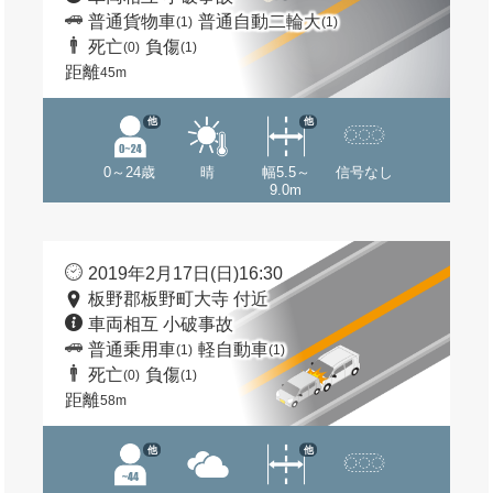
普通貨物車
普通自動二輪大
(1)
(1)
死亡
負傷
(0)
(1)
距離
45m
他
他
0～24歳
晴
幅5.5～
信号なし
9.0m
2019年2月17日(日)16:30
板野郡板野町大寺 付近
車両相互 小破事故
普通乗用車
軽自動車
(1)
(1)
死亡
負傷
(0)
(1)
距離
58m
他
他