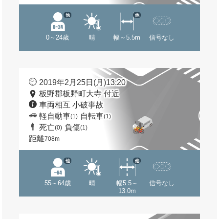
他
他
0～24歳
晴
幅～5.5m
信号なし
2019年2月25日(月)13:20
板野郡板野町大寺 付近
車両相互 小破事故
軽自動車
自転車
(1)
(1)
死亡
負傷
(0)
(1)
距離
708m
他
他
55～64歳
晴
幅5.5～
信号なし
13.0m