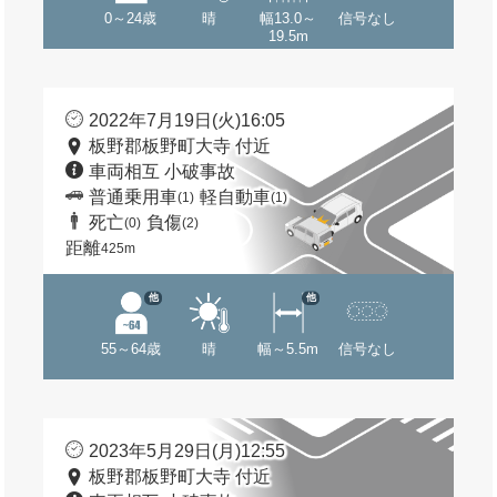
0～24歳
晴
幅13.0～
信号なし
19.5m
2022年7月19日(火)16:05
板野郡板野町大寺 付近
車両相互 小破事故
普通乗用車
軽自動車
(1)
(1)
死亡
負傷
(0)
(2)
距離
425m
他
他
55～64歳
晴
幅～5.5m
信号なし
2023年5月29日(月)12:55
板野郡板野町大寺 付近