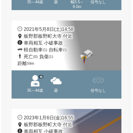
35～44歳
曇
幅5.5～
信号なし
9.0m
2021年5月8日(土)14:58
板野郡板野町大寺 付近
車両相互 小破事故
軽自動車
自転車
(1)
(1)
死亡
負傷
(0)
(1)
距離
59m
他
35～44歳
曇
信号なし
2023年1月6日(金)16:55
板野郡板野町大寺 付近
車両相互 小破事故