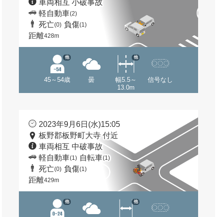
車両相互 小破事故
軽自動車
(2)
死亡
負傷
(0)
(1)
距離
428m
他
他
45～54歳
曇
幅5.5～
信号なし
13.0m
2023年9月6日(水)15:05
板野郡板野町大寺 付近
車両相互 中破事故
軽自動車
自転車
(1)
(1)
死亡
負傷
(0)
(1)
距離
429m
他
他