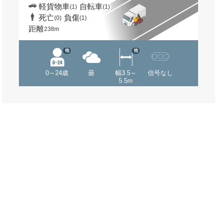
軽貨物車
自転車
(1)
(1)
死亡
負傷
(0)
(1)
距離
238m
他
他
0～24歳
曇
幅3.5～
信号なし
5.5m