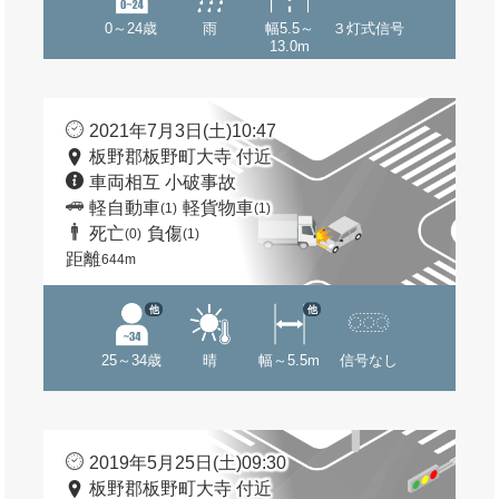
0～24歳
雨
幅5.5～
３灯式信号
13.0m
2021年7月3日(土)10:47
板野郡板野町大寺 付近
車両相互 小破事故
軽自動車
軽貨物車
(1)
(1)
死亡
負傷
(0)
(1)
距離
644m
他
他
25～34歳
晴
幅～5.5m
信号なし
2019年5月25日(土)09:30
板野郡板野町大寺 付近