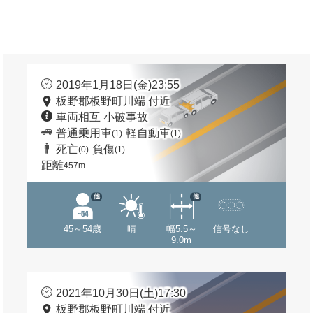
2019年1月18日(金)23:55
板野郡板野町川端 付近
車両相互 小破事故
普通乗用車
軽自動車
(1)
(1)
死亡
負傷
(0)
(1)
距離
457m
他
他
45～54歳
晴
幅5.5～
信号なし
9.0m
2021年10月30日(土)17:30
板野郡板野町川端 付近