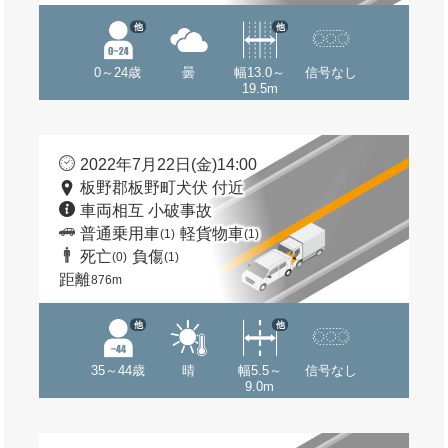
他
他
0～24歳
曇
幅13.0～
信号なし
19.5m
2022年7月22日(金)14:00
板野郡板野町犬伏 付近
車両相互 小破事故
普通乗用車
軽貨物車
(1)
(1)
死亡
負傷
(0)
(1)
距離
876m
他
他
35～44歳
晴
幅5.5～
信号なし
9.0m