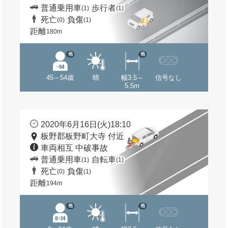
普通乗用車
歩行者
(1)
(1)
死亡
負傷
(0)
(1)
距離
180m
他
他
45～54歳
晴
幅3.5～
信号なし
5.5m
2020年6月16日(火)18:10
板野郡板野町大寺 付近
車両相互 中破事故
普通乗用車
自転車
(1)
(1)
死亡
負傷
(0)
(1)
距離
194m
他
他