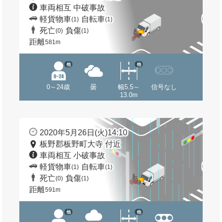
車両相互 中破事故
軽貨物車
自転車
(1)
(1)
死亡
負傷
(0)
(1)
距離
581m
他
他
0～24歳
曇
幅5.5～
信号なし
13.0m
2020年5月26日(火)14:10
板野郡板野町大寺 付近
車両相互 小破事故
軽貨物車
自転車
(1)
(1)
死亡
負傷
(0)
(1)
距離
591m
他
他