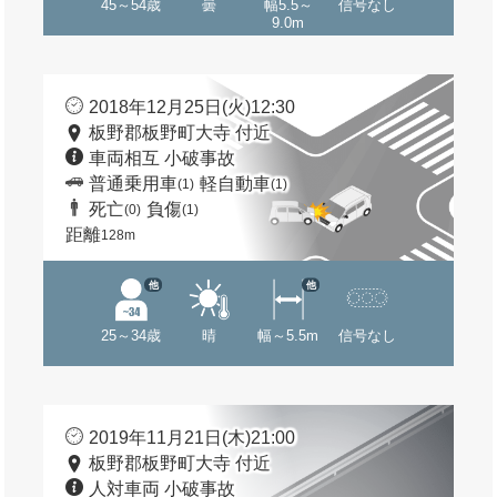
45～54歳
曇
幅5.5～
信号なし
9.0m
2018年12月25日(火)12:30
板野郡板野町大寺 付近
車両相互 小破事故
普通乗用車
軽自動車
(1)
(1)
死亡
負傷
(0)
(1)
距離
128m
他
他
25～34歳
晴
幅～5.5m
信号なし
2019年11月21日(木)21:00
板野郡板野町大寺 付近
人対車両 小破事故