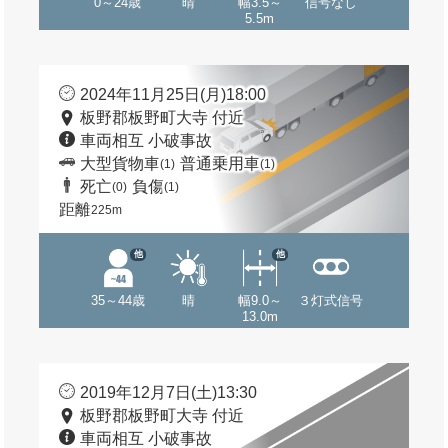
0～24歳
晴
幅3.5～
信号なし
5.5m
2024年11月25日(月)18:00
板野郡板野町大寺 付近
車両相互 小破事故
大型貨物車
普通乗用車
(1)
(1)
死亡
負傷
(0)
(1)
距離
225m
他
他
35～44歳
晴
幅9.0～
３灯式信号
13.0m
2019年12月7日(土)13:30
板野郡板野町大寺 付近
車両相互 小破事故