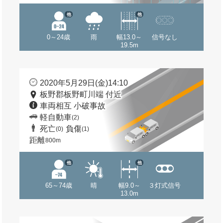
他
他
0～24歳
雨
幅13.0～
信号なし
19.5m
2020年5月29日(金)14:10
板野郡板野町川端 付近
車両相互 小破事故
軽自動車
(2)
死亡
負傷
(0)
(1)
距離
800m
他
他
65～74歳
晴
幅9.0～
３灯式信号
13.0m