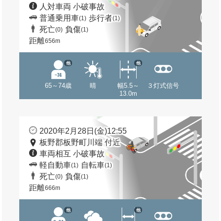
人対車両 小破事故
普通乗用車
歩行者
(1)
(1)
死亡
負傷
(0)
(1)
距離
656m
他
他
65～74歳
晴
幅5.5～
３灯式信号
13.0m
2020年2月28日(金)12:55
板野郡板野町川端 付近
車両相互 小破事故
軽自動車
自転車
(1)
(1)
死亡
負傷
(0)
(1)
距離
666m
他
他