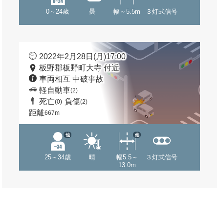
0～24歳
曇
幅～5.5m
３灯式信号
2022年2月28日(月)17:00
板野郡板野町大寺 付近
車両相互 中破事故
軽自動車
(2)
死亡
負傷
(0)
(2)
距離
667m
他
他
25～34歳
晴
幅5.5～
３灯式信号
13.0m