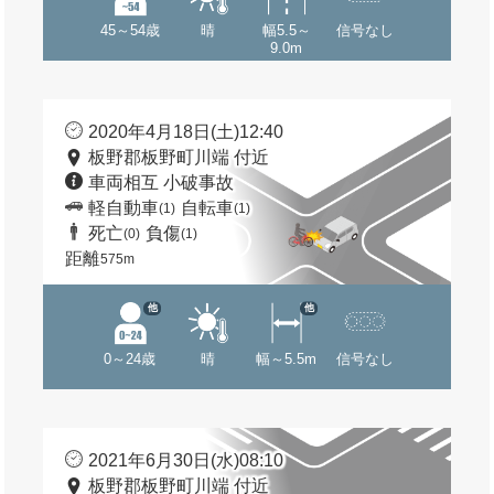
45～54歳
晴
幅5.5～
信号なし
9.0m
2020年4月18日(土)12:40
板野郡板野町川端 付近
車両相互 小破事故
軽自動車
自転車
(1)
(1)
死亡
負傷
(0)
(1)
距離
575m
他
他
0～24歳
晴
幅～5.5m
信号なし
2021年6月30日(水)08:10
板野郡板野町川端 付近