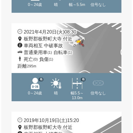
0～24歳
晴
幅～5.5m
信号なし
2021年4月20日(火)08:30
板野郡板野町大寺 付近
車両相互 中破事故
普通乗用車
自転車
(1)
(1)
死亡
負傷
(0)
(1)
距離
295m
他
他
0～24歳
晴
幅5.5～
信号なし
13.0m
2019年10月19日(土)15:20
板野郡板野町大寺 付近