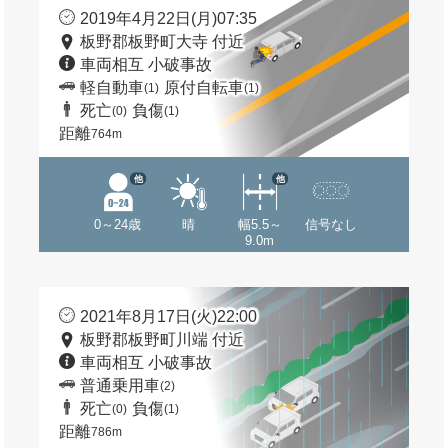
2019年4月22日(月)07:35
板野郡板野町大寺 付近
車両相互 小破事故
軽自動車
原付自転車
(1)
(1)
死亡
負傷
(0)
(1)
距離
764m
他
他
0～24歳
晴
幅5.5～
信号なし
9.0m
2021年8月17日(火)22:00
板野郡板野町川端 付近
車両相互 小破事故
普通乗用車
(2)
死亡
負傷
(0)
(1)
距離
786m