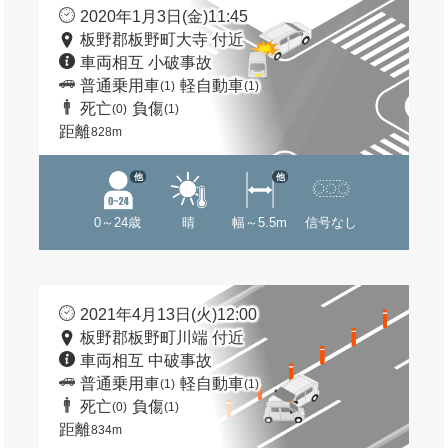
2020年1月3日(金)11:45
板野郡板野町大寺 付近
車両相互 小破事故
普通乗用車
軽自動車
(1)
(1)
死亡
負傷
(0)
(1)
距離
828m
他
他
0～24歳
晴
幅～5.5m
信号なし
2021年4月13日(火)12:00
板野郡板野町川端 付近
車両相互 中破事故
普通乗用車
軽自動車
(1)
(1)
死亡
負傷
(0)
(1)
距離
834m