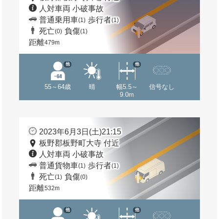
人対車両 小破事故
普通乗用車
歩行者
(1)
(1)
死亡
負傷
(0)
(1)
距離
479m
他
他
55～64歳
晴
幅5.5～
信号なし
9.0m
2023年6月3日(土)21:15
板野郡板野町大寺 付近
人対車両 小破事故
普通貨物車
歩行者
(1)
(1)
死亡
負傷
(1)
(0)
距離
532m
他
他