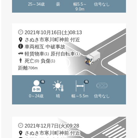
25～34歳
曇
幅5.5～
信号なし
9.0m
2021年10月16日(土)08:13
さぬき市寒川町神前 付近
車両相互 中破事故
軽貨物車
原付自転車
(1)
(1)
死亡
負傷
(0)
(1)
距離
706m
他
他
0～24歳
晴
幅～5.5m
信号なし
2021年12月7日(火)09:28
さぬき市寒川町神前 付近