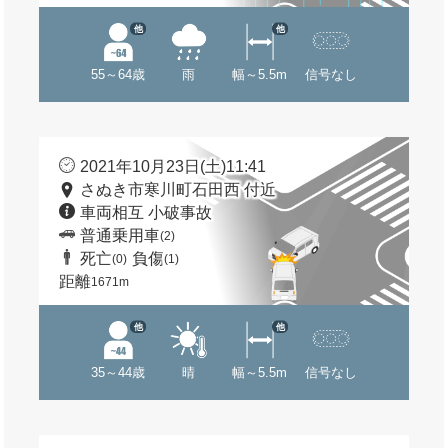
他
他
55～64歳
雨
幅～5.5m
信号なし
2021年10月23日(土)11:41
さぬき市寒川町石田西 付近
車両相互 小破事故
普通乗用車
(2)
死亡
負傷
(0)
(1)
距離
1671m
他
他
35～44歳
晴
幅～5.5m
信号なし