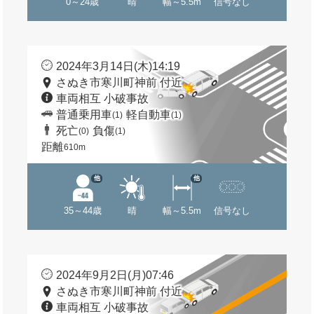
0～24歳
晴
幅～5.5m
信号なし
2024年3月14日(木)14:19
さぬき市寒川町神前 付近
車両相互 小破事故
普通乗用車
軽自動車
(1)
(1)
死亡
負傷
(0)
(1)
距離
610m
他
他
35～44歳
晴
幅～5.5m
信号なし
2024年9月2日(月)07:46
さぬき市寒川町神前 付近
車両相互 小破事故