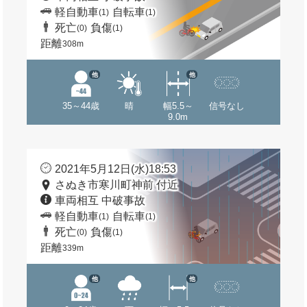
軽自動車
自転車
(1)
(1)
死亡
負傷
(0)
(1)
距離
308m
他
他
35～44歳
晴
幅5.5～
信号なし
9.0m
2021年5月12日(水)18:53
さぬき市寒川町神前 付近
車両相互 中破事故
軽自動車
自転車
(1)
(1)
死亡
負傷
(0)
(1)
距離
339m
他
他