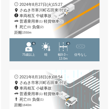
2024年8月27日(火)15:27
さぬき市寒川町石田東 付近
車両相互 中破事故
普通乗用車
軽貨物車
(1)
(1)
死亡
負傷
(0)
(2)
距離
1550m
他
他
75歳以上
晴
幅9.0～
信号なし
13.0m
2021年8月18日(水)08:54
さぬき市寒川町石田東 付近
車両相互 小破事故
普通乗用車
軽貨物車
(1)
(1)
死亡
負傷
(0)
(1)
距離
1640m