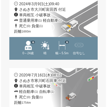
2024年3月9日(土)09:40
さぬき市大川町富田西 付近
車両相互 小破事故
普通乗用車
軽自動車
(1)
(1)
死亡
負傷
(0)
(1)
距離
1693m
他
他
0～24歳
晴
幅～5.5m
信号なし
2020年7月16日(木)08:02
さぬき市寒川町石田東 付近
車両相互 中破事故
軽自動車
自転車
(1)
(1)
死亡
負傷
(0)
(1)
距離
1754m