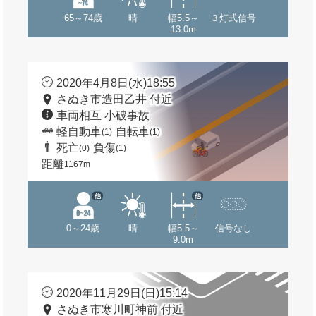
65～74歳
晴
幅5.5～
３灯式信号
13.0m
2020年4月8日(水)18:55
さぬき市造田乙井 付近
車両相互 小破事故
軽自動車
自転車
(1)
(1)
死亡
負傷
(0)
(1)
距離
1167m
他
他
0～24歳
晴
幅5.5～
信号なし
9.0m
2020年11月29日(日)15:14
さぬき市寒川町神前 付近