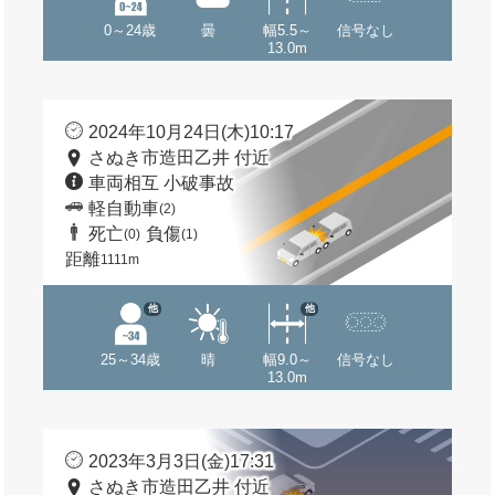
0～24歳
曇
幅5.5～
信号なし
13.0m
2024年10月24日(木)10:17
さぬき市造田乙井 付近
車両相互 小破事故
軽自動車
(2)
死亡
負傷
(0)
(1)
距離
1111m
他
他
25～34歳
晴
幅9.0～
信号なし
13.0m
2023年3月3日(金)17:31
さぬき市造田乙井 付近