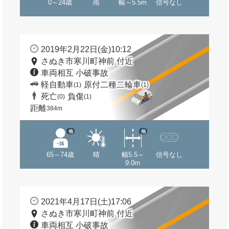
0～24歳
雨
幅～5.5m
信号なし
2019年2月22日(金)10:12
さぬき市寒川町神前 付近
車両相互 小破事故
軽自動車
原付二種二輪車
(1)
(1)
死亡
負傷
(0)
(1)
距離
384m
他
他
65～74歳
晴
幅5.5～
信号なし
9.0m
2021年4月17日(土)17:06
さぬき市寒川町神前 付近
車両相互 小破事故