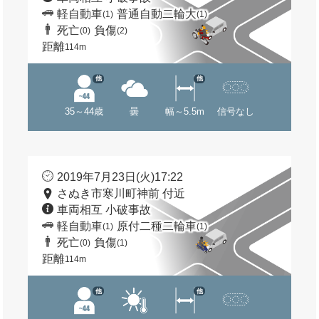
軽自動車
普通自動二輪大
(1)
(1)
死亡
負傷
(0)
(2)
距離
114m
他
他
35～44歳
曇
幅～5.5m
信号なし
2019年7月23日(火)17:22
さぬき市寒川町神前 付近
車両相互 小破事故
軽自動車
原付二種二輪車
(1)
(1)
死亡
負傷
(0)
(1)
距離
114m
他
他