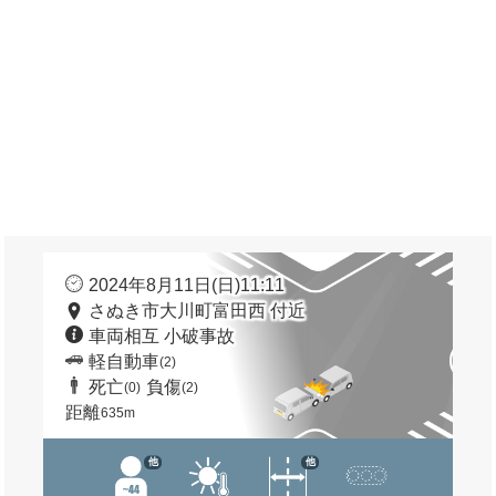
2024年8月11日(日)11:11
さぬき市大川町富田西 付近
車両相互 小破事故
軽自動車
(2)
死亡
負傷
(0)
(2)
距離
635m
他
他