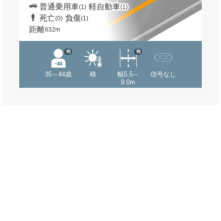
普通乗用車
軽自動車
(1)
(1)
死亡
負傷
(0)
(1)
距離
632m
他
他
35～44歳
晴
幅5.5～
信号なし
9.0m