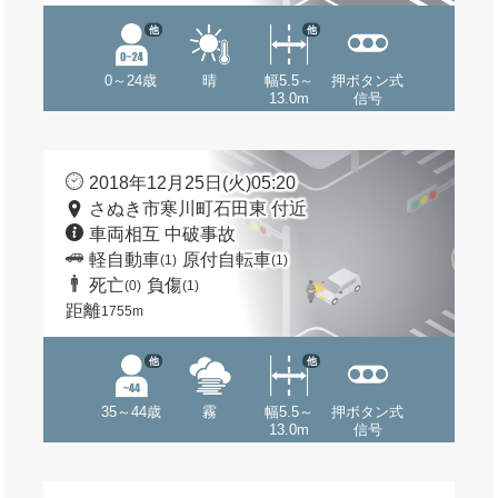
他
他
0～24歳
晴
幅5.5～
押ボタン式
13.0m
信号
2018年12月25日(火)05:20
さぬき市寒川町石田東 付近
車両相互 中破事故
軽自動車
原付自転車
(1)
(1)
死亡
負傷
(0)
(1)
距離
1755m
他
他
35～44歳
霧
幅5.5～
押ボタン式
13.0m
信号