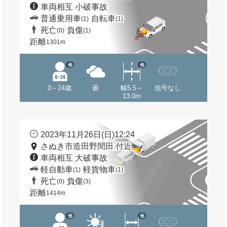
車両相互 小破事故
普通乗用車
自転車
(1)
(1)
死亡
負傷
(0)
(1)
距離
1301m
他
他
0～24歳
曇
幅5.5～
信号なし
13.0m
2023年11月26日(日)12:24
さぬき市造田野間田 付近
車両相互 大破事故
軽自動車
軽貨物車
(1)
(1)
死亡
負傷
(0)
(3)
距離
1414m
他
他