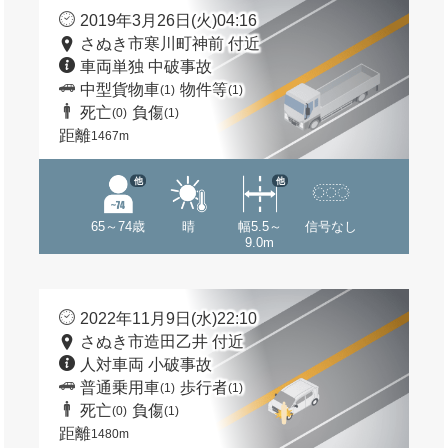
2019年3月26日(火)04:16
さぬき市寒川町神前 付近
車両単独 中破事故
中型貨物車
物件等
(1)
(1)
死亡
負傷
(0)
(1)
距離
1467m
他
他
65～74歳
晴
幅5.5～
信号なし
9.0m
2022年11月9日(水)22:10
さぬき市造田乙井 付近
人対車両 小破事故
普通乗用車
歩行者
(1)
(1)
死亡
負傷
(0)
(1)
距離
1480m