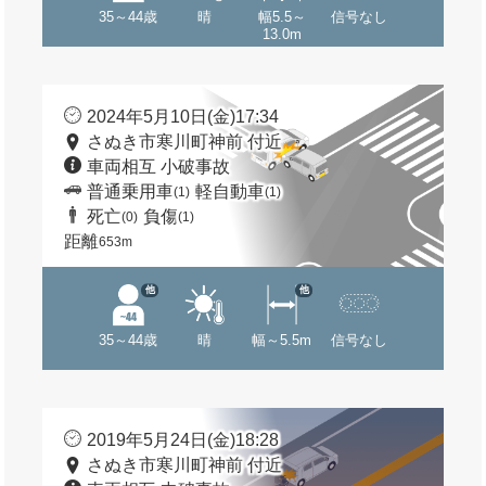
35～44歳
晴
幅5.5～
信号なし
13.0m
2024年5月10日(金)17:34
さぬき市寒川町神前 付近
車両相互 小破事故
普通乗用車
軽自動車
(1)
(1)
死亡
負傷
(0)
(1)
距離
653m
他
他
35～44歳
晴
幅～5.5m
信号なし
2019年5月24日(金)18:28
さぬき市寒川町神前 付近