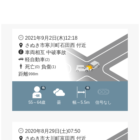
2021年9月2日(木)12:18
さぬき市寒川町石田西 付近
車両相互 中破事故
軽自動車
(2)
死亡
負傷
(0)
(1)
距離
998m
他
他
55～64歳
曇
幅～5.5m
信号なし
2020年8月29日(土)07:50
さぬき市大川町富田西 付近