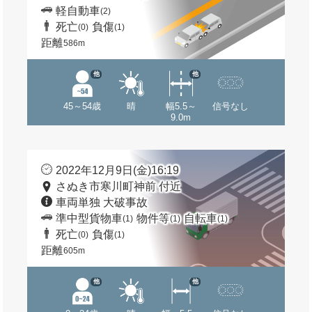
軽自動車
(2)
死亡
負傷
(0)
(1)
距離
586m
他
他
45～54歳
晴
幅5.5～
信号なし
9.0m
2022年12月9日(金)16:19
さぬき市寒川町神前 付近
車両単独 大破事故
準中型貨物車
物件等
自転車
(1)
(1)
(1)
死亡
負傷
(0)
(1)
距離
605m
他
他