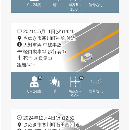
0～24歳
晴
幅5.5～
信号なし
13.0m
2021年5月11日(火)14:40
さぬき市寒川町神前 付近
人対車両 中破事故
軽自動車
歩行者
(1)
(1)
死亡
負傷
(0)
(1)
距離
843m
他
他
0～24歳
晴
幅5.5～
信号なし
9.0m
2024年12月4日(水)12:52
さぬき市寒川町石田西 付近