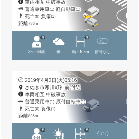
車両相互 中破事故
普通乗用車
軽自動車
(1)
(1)
死亡
負傷
(0)
(1)
距離
796m
他
他
35～44歳
曇
幅～5.5m
信号なし
2019年4月2日(火)05:16
さぬき市寒川町神前 付近
車両相互 中破事故
普通乗用車
原付自転車
(1)
(1)
死亡
負傷
(0)
(1)
距離
836m
他
他