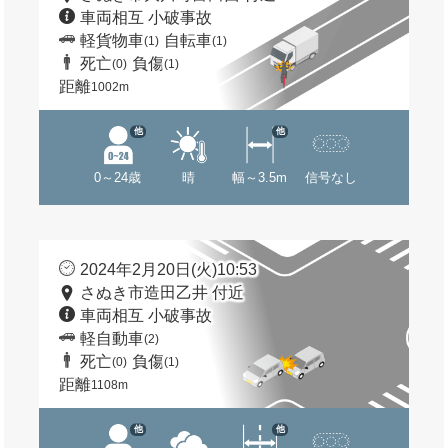
車両相互 小破事故
軽貨物車
自転車
(1)
(1)
死亡
負傷
(0)
(1)
距離
1002m
他
他
0～24歳
晴
幅～3.5m
信号なし
2024年2月20日(火)10:53
さぬき市造田乙井 付近
車両相互 小破事故
軽自動車
(2)
死亡
負傷
(0)
(1)
距離
1108m
他
他