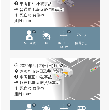
車両相互 小破事故
普通乗用車
軽自動車
(1)
(1)
死亡
負傷
(0)
(2)
距離
1111m
他
他
25～34歳
晴
幅5.5～
信号なし
13.0m
2022年5月29日(日)17:52
さぬき市造田乙井 付近
車両相互 中破事故
軽自動車
軽貨物車
(1)
(1)
死亡
負傷
(0)
(2)
距離
1140m
他
他