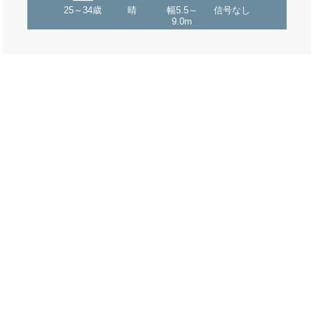
25～34歳
晴
幅5.5～
信号なし
9.0m