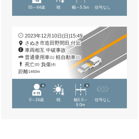
55～64歳
晴
幅～5.5m
信号なし
2023年12月10日(日)15:49
さぬき市造田野間田 付近
車両相互 中破事故
普通乗用車
軽自動車
(1)
(1)
死亡
負傷
(0)
(4)
距離
1460m
他
他
0～24歳
晴
幅5.5～
信号なし
9.0m