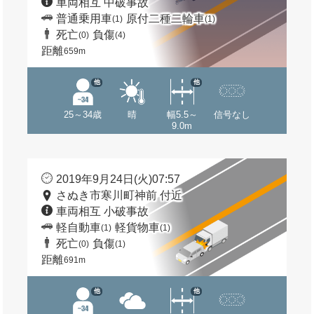
車両相互 中破事故
普通乗用車
原付二種二輪車
(1)
(1)
死亡
負傷
(0)
(4)
距離
659m
他
他
25～34歳
晴
幅5.5～
信号なし
9.0m
2019年9月24日(火)07:57
さぬき市寒川町神前 付近
車両相互 小破事故
軽自動車
軽貨物車
(1)
(1)
死亡
負傷
(0)
(1)
距離
691m
他
他