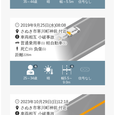
35～44歳
晴
幅～5.5m
信号なし
2019年9月25日(水)08:08
さぬき市寒川町神前 付近
車両相互 小破事故
普通乗用車
軽自動車
(1)
(1)
死亡
負傷
(0)
(1)
距離
226m
他
他
25～34歳
晴
幅5.5～
信号なし
9.0m
2023年10月29日(日)12:18
さぬき市寒川町神前 付近
車両相互 小破事故