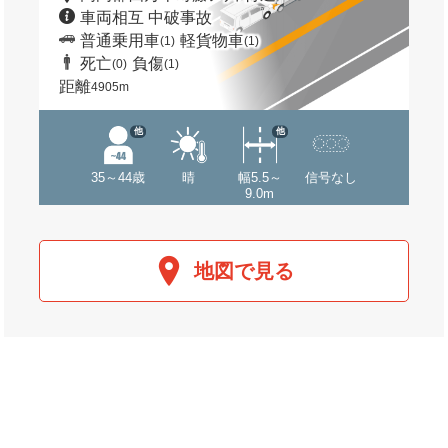
車両相互 中破事故
普通乗用車
軽貨物車
(1)
(1)
死亡
負傷
(0)
(1)
距離
4905m
他
他
35～44歳
晴
幅5.5～
信号なし
9.0m
地図で見る