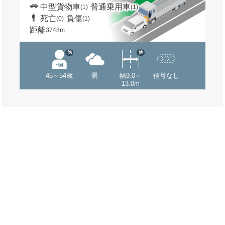
中型貨物車
普通乗用車
(1)
(1)
死亡
負傷
(0)
(1)
距離
3748m
他
他
45～54歳
曇
幅9.0～
信号なし
13.0m