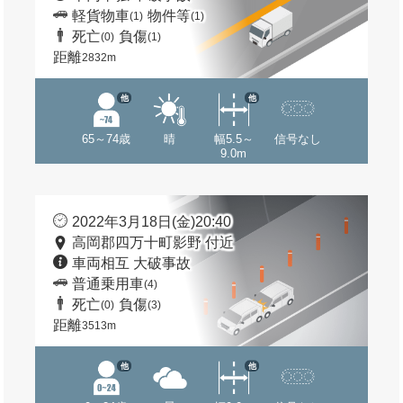
軽貨物車
物件等
(1)
(1)
死亡
負傷
(0)
(1)
距離
2832m
他
他
65～74歳
晴
幅5.5～
信号なし
9.0m
2022年3月18日(金)20:40
高岡郡四万十町影野 付近
車両相互 大破事故
普通乗用車
(4)
死亡
負傷
(0)
(3)
距離
3513m
他
他