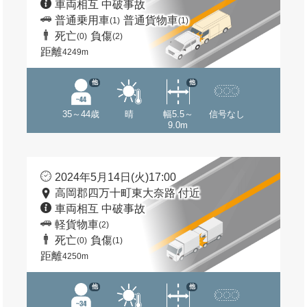
車両相互 中破事故
普通乗用車
普通貨物車
(1)
(1)
死亡
負傷
(0)
(2)
距離
4249m
他
他
35～44歳
晴
幅5.5～
信号なし
9.0m
2024年5月14日(火)17:00
高岡郡四万十町東大奈路 付近
車両相互 中破事故
軽貨物車
(2)
死亡
負傷
(0)
(1)
距離
4250m
他
他