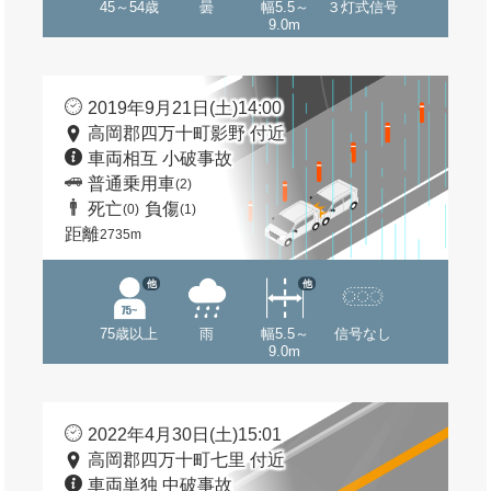
45～54歳
曇
幅5.5～
３灯式信号
9.0m
2019年9月21日(土)14:00
高岡郡四万十町影野 付近
車両相互 小破事故
普通乗用車
(2)
死亡
負傷
(0)
(1)
距離
2735m
他
他
75歳以上
雨
幅5.5～
信号なし
9.0m
2022年4月30日(土)15:01
高岡郡四万十町七里 付近
車両単独 中破事故