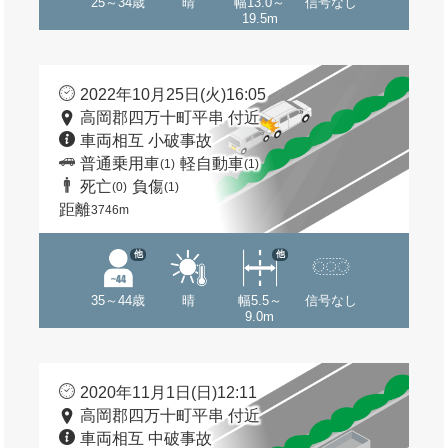
25～34歳
晴
幅13.0～
信号なし
19.5m
2022年10月25日(火)16:05
高岡郡四万十町平串 付近
車両相互 小破事故
普通乗用車
軽自動車
(1)
(1)
死亡
負傷
(0)
(1)
距離
3746m
他
他
35～44歳
晴
幅5.5～
信号なし
9.0m
2020年11月1日(日)12:11
高岡郡四万十町平串 付近
車両相互 中破事故