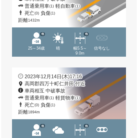
普通乗用車
軽自動車
(1)
(1)
死亡
負傷
(0)
(1)
距離
1432m
他
他
25～34歳
晴
幅5.5～
信号なし
9.0m
2023年12月14日(木)17:16
高岡郡四万十町仁井田 付近
車両相互 中破事故
普通乗用車
軽貨物車
(1)
(1)
死亡
負傷
(0)
(1)
距離
1894m
他
他