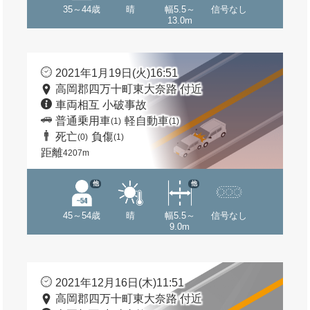
35～44歳
晴
幅5.5～
信号なし
13.0m
2021年1月19日(火)16:51
高岡郡四万十町東大奈路 付近
車両相互 小破事故
普通乗用車
軽自動車
(1)
(1)
死亡
負傷
(0)
(1)
距離
4207m
他
他
45～54歳
晴
幅5.5～
信号なし
9.0m
2021年12月16日(木)11:51
高岡郡四万十町東大奈路 付近