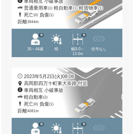
車両相互 小破事故
普通乗用車
軽自動車
軽貨物車
(1)
(1)
(1)
死亡
負傷
(0)
(1)
距離
3944m
他
他
35～44歳
晴
幅9.0～
信号なし
13.0m
2023年5月2日(火)08:06
高岡郡四万十町東大奈路 付近
車両相互 小破事故
軽自動車
(2)
死亡
負傷
(0)
(1)
距離
4081m
他
他