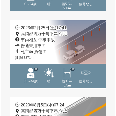
0～24歳
晴
幅5.5～
信号なし
9.0m
2023年2月25日(土)17:41
高岡郡四万十町平串 付近
車両相互 中破事故
普通乗用車
(2)
死亡
負傷
(0)
(2)
距離
3871m
他
他
35～44歳
晴
幅3.5～
信号なし
5.5m
2020年8月5日(水)07:24
高岡郡四万十町平串 付近