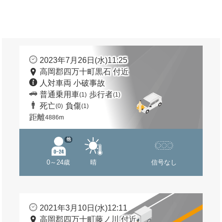
2023年7月26日(水)11:25
高岡郡四万十町黒石 付近
人対車両 小破事故
普通乗用車
歩行者
(1)
(1)
死亡
負傷
(0)
(1)
距離
4886m
他
0～24歳
晴
信号なし
2021年3月10日(水)12:11
高岡郡四万十町藤ノ川 付近