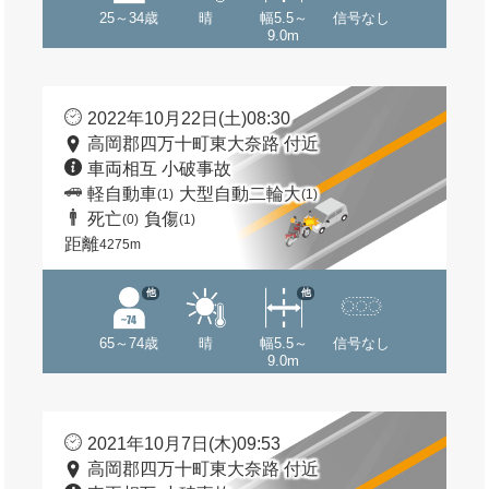
25～34歳
晴
幅5.5～
信号なし
9.0m
2022年10月22日(土)08:30
高岡郡四万十町東大奈路 付近
車両相互 小破事故
軽自動車
大型自動二輪大
(1)
(1)
死亡
負傷
(0)
(1)
距離
4275m
他
他
65～74歳
晴
幅5.5～
信号なし
9.0m
2021年10月7日(木)09:53
高岡郡四万十町東大奈路 付近