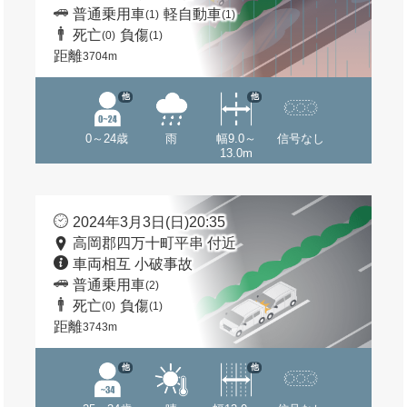
普通乗用車
軽自動車
(1)
(1)
死亡
負傷
(0)
(1)
距離
3704m
他
他
0～24歳
雨
幅9.0～
信号なし
13.0m
2024年3月3日(日)20:35
高岡郡四万十町平串 付近
車両相互 小破事故
普通乗用車
(2)
死亡
負傷
(0)
(1)
距離
3743m
他
他