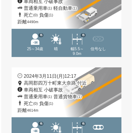
車両相互 小破事故
普通乗用車
軽自動車
(1)
(1)
死亡
負傷
(0)
(1)
距離
4490m
他
他
25～34歳
晴
幅5.5～
信号なし
9.0m
2024年3月11日(月)12:17
高岡郡四万十町東大奈路 付近
車両相互 小破事故
普通乗用車
普通貨物車
(1)
(1)
死亡
負傷
(0)
(1)
距離
4614m
他
他