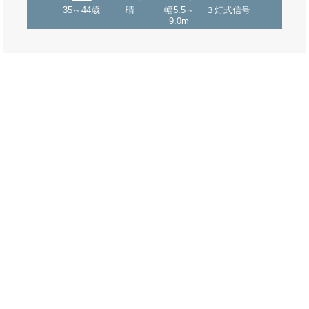
35～44歳
晴
幅5.5～
３灯式信号
9.0m