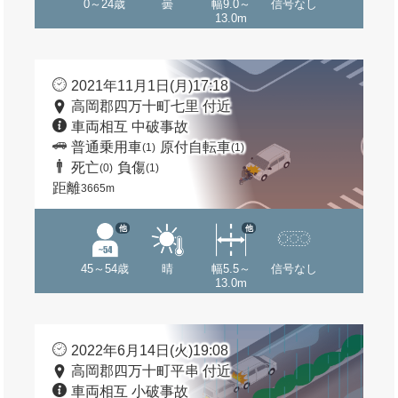
0～24歳
曇
幅9.0～
信号なし
13.0m
2021年11月1日(月)17:18
高岡郡四万十町七里 付近
車両相互 中破事故
普通乗用車
原付自転車
(1)
(1)
死亡
負傷
(0)
(1)
距離
3665m
他
他
45～54歳
晴
幅5.5～
信号なし
13.0m
2022年6月14日(火)19:08
高岡郡四万十町平串 付近
車両相互 小破事故