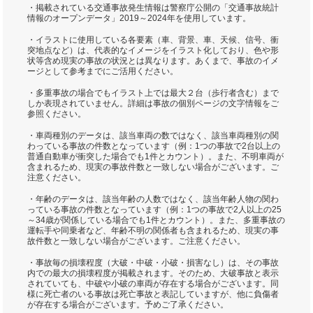
・掲載されている交通事故発生情報は警察庁公開の「交通事故統計
情報のオープンデータ」2019～2024年を使用しています。
・イラストに使用している各要素（車、背景、車、天候、信号、衝
突地点など）は、代表的なイメージをイラスト化しており、色や形
状等含め現実の事故の状況とは異なります。あくまで、事故のイメ
ージとして参考までにご活用ください。
・多重事故の場合でもイラスト上では最大２台（歩行者含む）まで
しか表現されていません。詳細は事故の個別ページの文字情報をご
参照ください。
・車両種別のデータは、該当車両の数ではなく、該当車両種別の関
わっている事故の件数となっています（例：1つの事故で2台以上の
普通自動車が衝突した場合でも1件とカウント）。また、不明車両が
含まれるため、現実の事故件数と一致しない場合がございます。ご
注意ください。
・年齢のデータは、該当年齢の人数ではなく、該当年齢人物の関わ
っている事故の件数となっています（例：1つの事故で2人以上の25
～34歳が関係している場合でも1件とカウント）。また、多重事故の
運転手や同乗者など、年齢不明の関係者も含まれるため、現実の事
故件数と一致しない場合がございます。ご注意ください。
・事故毎の損壊程度（大破・中破・小破・損害なし）は、その事故
内での最大の損壊程度が掲載されます。そのため、大破事故と表示
されていても、中破や小破の車両が存在する場合がございます。同
様に死亡者のいる事故は死亡事故と表記していますが、他に負傷者
が存在する場合がございます。予めご了承ください。