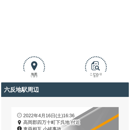
地図
こだわり
で探す
条件
六反地駅周辺
2022年4月16日(土)16:36
高岡郡四万十町下呉地 付近
車両相互 小破事故