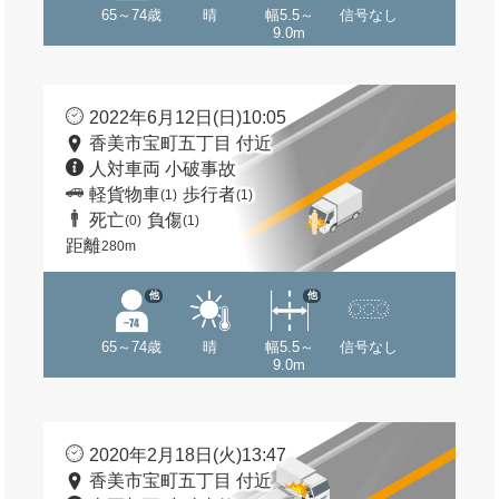
65～74歳
晴
幅5.5～
信号なし
9.0m
2022年6月12日(日)10:05
香美市宝町五丁目 付近
人対車両 小破事故
軽貨物車
歩行者
(1)
(1)
死亡
負傷
(0)
(1)
距離
280m
他
他
65～74歳
晴
幅5.5～
信号なし
9.0m
2020年2月18日(火)13:47
香美市宝町五丁目 付近