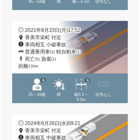
45～54歳
晴
幅～5.5m
信号なし
2021年8月23日(月)17:52
香美市栄町 付近
車両相互 小破事故
普通乗用車
軽自動車
(1)
(1)
死亡
負傷
(0)
(1)
距離
234m
他
他
25～34歳
晴
幅5.5～
信号なし
9.0m
2024年6月26日(水)09:21
香美市栄町 付近
車両相互 中破事故