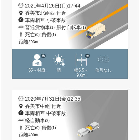
2021年4月26日(月)17:44
香美市北組西 付近
車両相互 小破事故
普通貨物車
原付自転車
(1)
(1)
死亡
負傷
(0)
(1)
距離
393m
他
他
35～44歳
晴
幅5.5～
信号なし
9.0m
2020年7月31日(金)12:35
香美市中組 付近
車両相互 中破事故
軽自動車
(2)
死亡
負傷
(0)
(1)
距離
400m