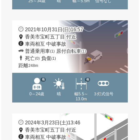
25～34歳
晴
幅～5.5m
信号なし
2021年10月31日(日)16:57
香美市宝町五丁目 付近
車両相互 中破事故
普通乗用車
原付自転車
(1)
(1)
死亡
負傷
(0)
(1)
距離
248m
他
他
0～24歳
晴
幅5.5～
３灯式信号
13.0m
2024年3月23日(土)13:46
香美市宝町五丁目 付近
車両相互 中破事故