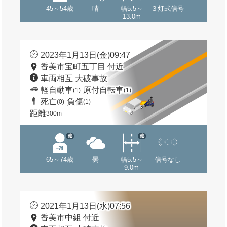
45～54歳
晴
幅5.5～
３灯式信号
13.0m
2023年1月13日(金)09:47
香美市宝町五丁目 付近
車両相互 大破事故
軽自動車
原付自転車
(1)
(1)
死亡
負傷
(0)
(1)
距離
300m
他
他
65～74歳
曇
幅5.5～
信号なし
9.0m
2021年1月13日(水)07:56
香美市中組 付近