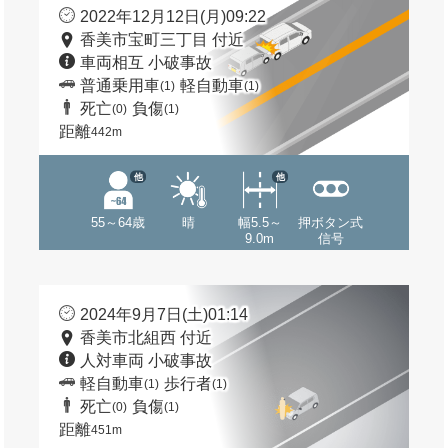
2022年12月12日(月)09:22
香美市宝町三丁目 付近
車両相互 小破事故
普通乗用車
軽自動車
(1)
(1)
死亡
負傷
(0)
(1)
距離
442m
他
他
55～64歳
晴
幅5.5～
押ボタン式
9.0m
信号
2024年9月7日(土)01:14
香美市北組西 付近
人対車両 小破事故
軽自動車
歩行者
(1)
(1)
死亡
負傷
(0)
(1)
距離
451m