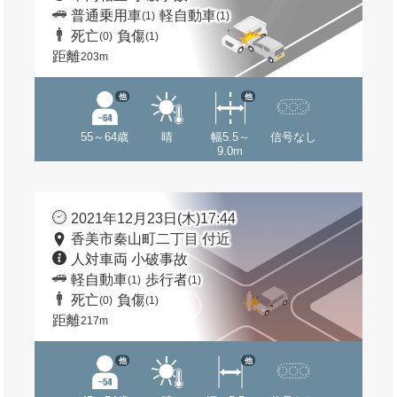
普通乗用車
軽自動車
(1)
(1)
死亡
負傷
(0)
(1)
距離
203m
他
他
55～64歳
晴
幅5.5～
信号なし
9.0m
2021年12月23日(木)17:44
香美市秦山町二丁目 付近
人対車両 小破事故
軽自動車
歩行者
(1)
(1)
死亡
負傷
(0)
(1)
距離
217m
他
他