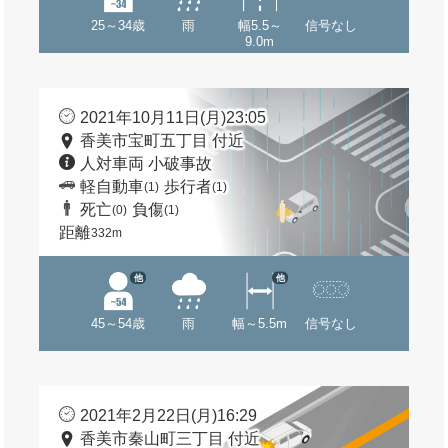
25～34歳
雨
幅5.5～
信号なし
9.0m
2021年10月11日(月)23:05
香美市宝町五丁目 付近
人対車両 小破事故
軽自動車
歩行者
(1)
(1)
死亡
負傷
(0)
(1)
距離
332m
他
他
45～54歳
雨
幅～5.5m
信号なし
2021年2月22日(月)16:29
香美市秦山町三丁目 付近