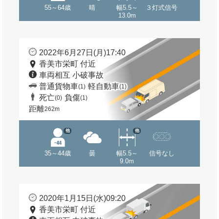
55～64歳
晴
幅5.5～
３灯式信号
13.0m
2022年6月27日(月)17:40
香美市栄町 付近
車両相互 小破事故
普通貨物車
軽自動車
(1)
(1)
死亡
負傷
(0)
(1)
距離
262m
他
他
35～44歳
曇
幅5.5～
信号なし
9.0m
2020年1月15日(水)09:20
香美市栄町 付近