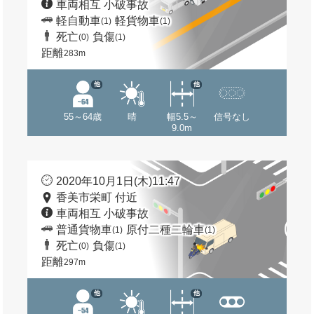
車両相互 小破事故
軽自動車
軽貨物車
(1)
(1)
死亡
負傷
(0)
(1)
距離
283m
他
他
55～64歳
晴
幅5.5～
信号なし
9.0m
2020年10月1日(木)11:47
香美市栄町 付近
車両相互 小破事故
普通貨物車
原付二種二輪車
(1)
(1)
死亡
負傷
(0)
(1)
距離
297m
他
他