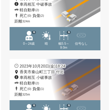
車両相互 中破事故
軽自動車
(2)
死亡
負傷
(0)
(2)
距離
324m
他
他
0～24歳
晴
幅5.5～
信号なし
9.0m
2023年10月20日(金)18:24
香美市秦山町三丁目 付近
車両相互 小破事故
軽自動車
(2)
死亡
負傷
(0)
(1)
距離
325m
他
他