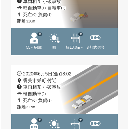
車両相互 小破事故
軽自動車
自転車
(1)
(1)
死亡
負傷
(0)
(1)
距離
316m
他
他
55～64歳
晴
幅13.0m～
３灯式信号
2020年6月5日(金)18:02
香美市栄町 付近
車両相互 小破事故
軽自動車
(2)
死亡
負傷
(0)
(1)
距離
317m
他
他