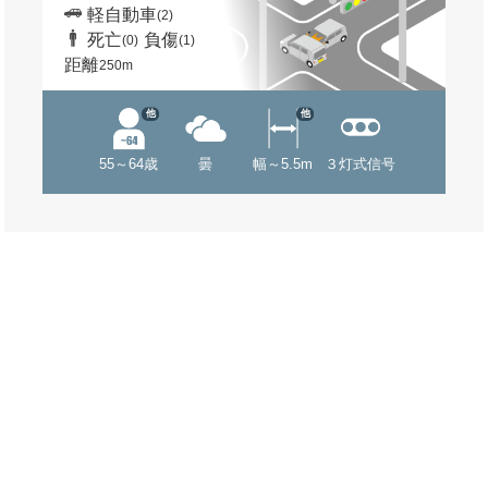
軽自動車
(2)
死亡
負傷
(0)
(1)
距離
250m
他
他
55～64歳
曇
幅～5.5m
３灯式信号