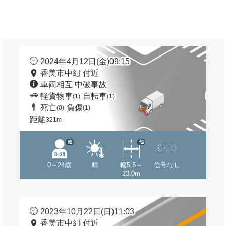
2024年4月12日(金)09:15
香美市中組 付近
車両相互 中破事故
軽貨物車
自転車
(1)
(1)
死亡
負傷
(0)
(1)
距離
321m
他
他
0～24歳
晴
幅5.5～
信号なし
13.0m
2023年10月22日(日)11:03
香美市中組 付近