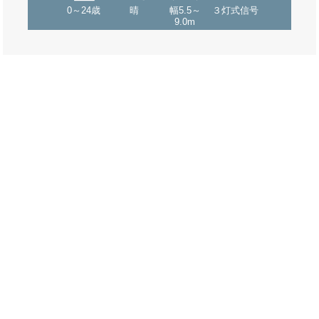
0～24歳
晴
幅5.5～
３灯式信号
9.0m