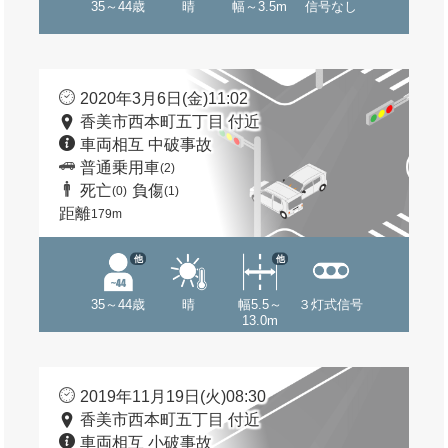
35～44歳
晴
幅～3.5m
信号なし
2020年3月6日(金)11:02
香美市西本町五丁目 付近
車両相互 中破事故
普通乗用車
(2)
死亡
負傷
(0)
(1)
距離
179m
他
他
35～44歳
晴
幅5.5～
３灯式信号
13.0m
2019年11月19日(火)08:30
香美市西本町五丁目 付近
車両相互 小破事故