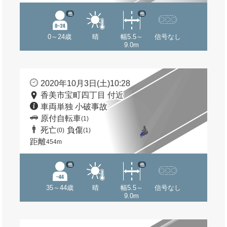
他
他
0～24歳
晴
幅5.5～
信号なし
9.0m
2020年10月3日(土)10:28
香美市宝町四丁目 付近
車両単独 小破事故
原付自転車
(1)
死亡
負傷
(0)
(1)
距離
454m
他
他
35～44歳
晴
幅5.5～
信号なし
9.0m