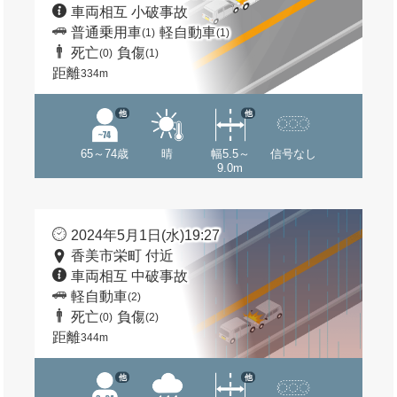
車両相互 小破事故
普通乗用車
軽自動車
(1)
(1)
死亡
負傷
(0)
(1)
距離
334m
他
他
65～74歳
晴
幅5.5～
信号なし
9.0m
2024年5月1日(水)19:27
香美市栄町 付近
車両相互 中破事故
軽自動車
(2)
死亡
負傷
(0)
(2)
距離
344m
他
他