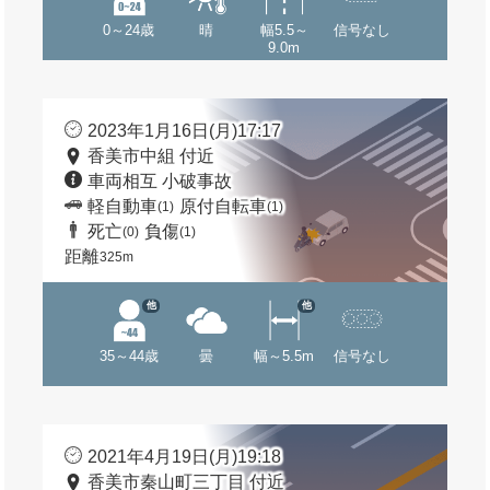
0～24歳
晴
幅5.5～
信号なし
9.0m
2023年1月16日(月)17:17
香美市中組 付近
車両相互 小破事故
軽自動車
原付自転車
(1)
(1)
死亡
負傷
(0)
(1)
距離
325m
他
他
35～44歳
曇
幅～5.5m
信号なし
2021年4月19日(月)19:18
香美市秦山町三丁目 付近