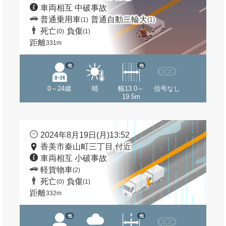
車両相互 中破事故
普通乗用車
普通自動二輪大
(1)
(1)
死亡
負傷
(0)
(1)
距離
331m
他
他
0～24歳
晴
幅13.0～
信号なし
19.5m
2024年8月19日(月)13:52
香美市秦山町三丁目 付近
車両相互 小破事故
軽貨物車
(2)
死亡
負傷
(0)
(1)
距離
332m
他
他