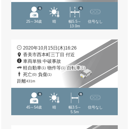
他
他
25～34歳
晴
幅5.5～
信号なし
13.0m
2020年10月15日(木)16:26
香美市西本町三丁目 付近
車両単独 中破事故
軽自動車
物件等
自転車
(1)
(1)
(1)
死亡
負傷
(0)
(1)
距離
431m
他
他
45～54歳
晴
幅3.5～
信号なし
5.5m