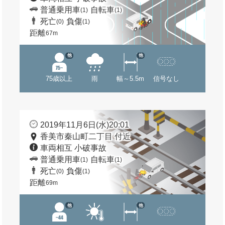
普通乗用車
自転車
(1)
(1)
死亡
負傷
(0)
(1)
距離
67m
他
他
75歳以上
雨
幅～5.5m
信号なし
2019年11月6日(水)20:01
香美市秦山町二丁目 付近
車両相互 小破事故
普通乗用車
自転車
(1)
(1)
死亡
負傷
(0)
(1)
距離
69m
他
他