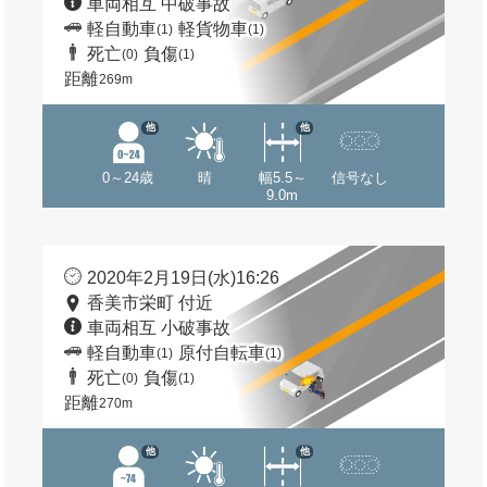
車両相互 中破事故
軽自動車
軽貨物車
(1)
(1)
死亡
負傷
(0)
(1)
距離
269m
他
他
0～24歳
晴
幅5.5～
信号なし
9.0m
2020年2月19日(水)16:26
香美市栄町 付近
車両相互 小破事故
軽自動車
原付自転車
(1)
(1)
死亡
負傷
(0)
(1)
距離
270m
他
他