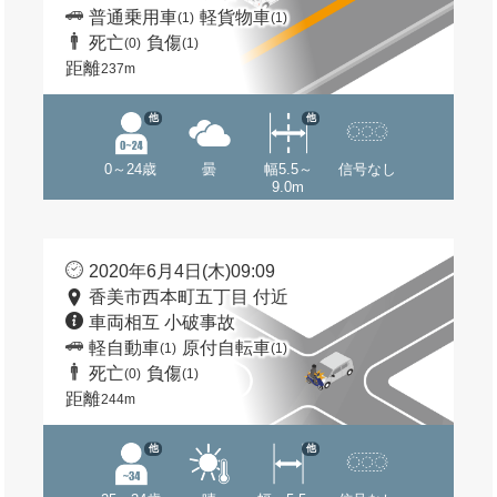
普通乗用車
軽貨物車
(1)
(1)
死亡
負傷
(0)
(1)
距離
237m
他
他
0～24歳
曇
幅5.5～
信号なし
9.0m
2020年6月4日(木)09:09
香美市西本町五丁目 付近
車両相互 小破事故
軽自動車
原付自転車
(1)
(1)
死亡
負傷
(0)
(1)
距離
244m
他
他