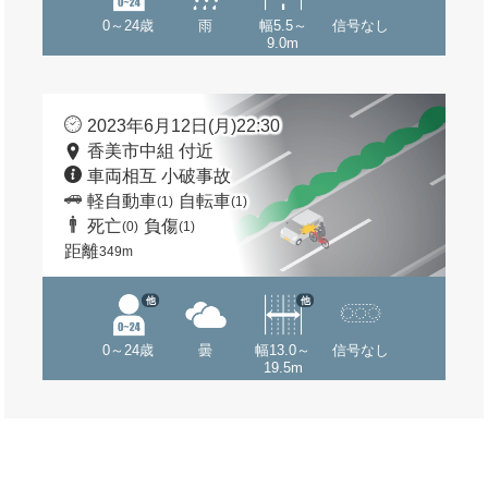
0～24歳
雨
幅5.5～
信号なし
9.0m
2023年6月12日(月)22:30
香美市中組 付近
車両相互 小破事故
軽自動車
自転車
(1)
(1)
死亡
負傷
(0)
(1)
距離
349m
他
他
0～24歳
曇
幅13.0～
信号なし
19.5m