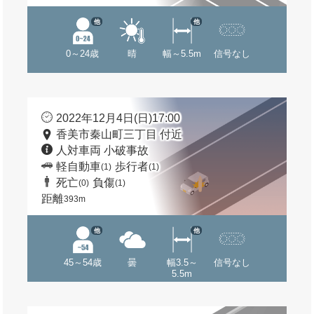
他
他
0～24歳
晴
幅～5.5m
信号なし
2022年12月4日(日)17:00
香美市秦山町三丁目 付近
人対車両 小破事故
軽自動車
歩行者
(1)
(1)
死亡
負傷
(0)
(1)
距離
393m
他
他
45～54歳
曇
幅3.5～
信号なし
5.5m