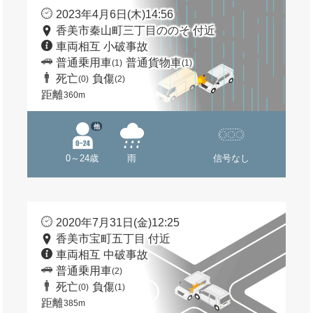
2023年4月6日(木)14:56
香美市秦山町三丁目ののそ 付近
車両相互 小破事故
普通乗用車
普通貨物車
(1)
(1)
死亡
負傷
(0)
(2)
距離
360m
他
0～24歳
雨
信号なし
2020年7月31日(金)12:25
香美市宝町五丁目 付近
車両相互 中破事故
普通乗用車
(2)
死亡
負傷
(0)
(1)
距離
385m