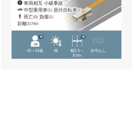
車両相互 小破事故
中型乗用車
原付自転車
(1)
(1)
死亡
負傷
(0)
(1)
距離
2178m
他
他
45～54歳
晴
幅5.5～
信号なし
9.0m