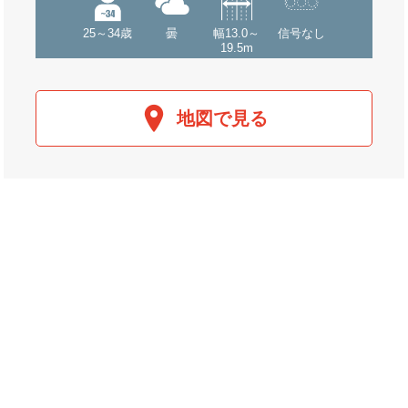
25～34歳
曇
幅13.0～
信号なし
19.5m
地図で見る