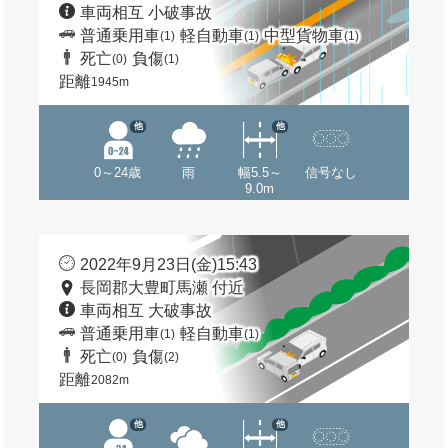
車両相互 小破事故
普通乗用車
軽自動車
中型貨物車
(1)
(1)
(1)
死亡
負傷
(0)
(1)
距離
1945m
他
他
0～24歳
雨
幅5.5～
信号なし
9.0m
2022年9月23日(金)15:43
長岡郡大豊町馬瀬 付近
車両相互 大破事故
普通乗用車
軽自動車
(1)
(1)
死亡
負傷
(0)
(2)
距離
2082m
他
他