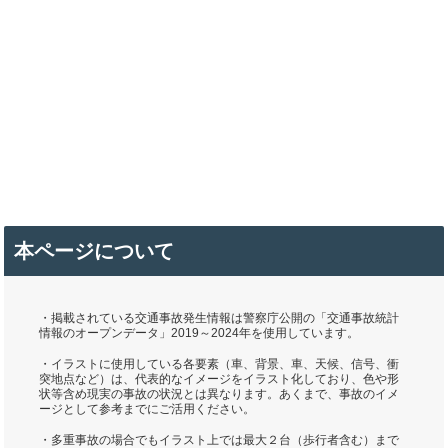
本ページについて
・掲載されている交通事故発生情報は警察庁公開の「交通事故統計
情報のオープンデータ」2019～2024年を使用しています。
・イラストに使用している各要素（車、背景、車、天候、信号、衝
突地点など）は、代表的なイメージをイラスト化しており、色や形
状等含め現実の事故の状況とは異なります。あくまで、事故のイメ
ージとして参考までにご活用ください。
・多重事故の場合でもイラスト上では最大２台（歩行者含む）まで