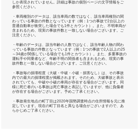
しか表現されていません。詳細は事故の個別ページの文字情報をご
参照ください。
・車両種別のデータは、該当車両の数ではなく、該当車両種別の関
わっている事故の件数となっています（例：1つの事故で2台以上の
普通自動車が衝突した場合でも1件とカウント）。また、不明車両が
含まれるため、現実の事故件数と一致しない場合がございます。ご
注意ください。
・年齢のデータは、該当年齢の人数ではなく、該当年齢人物の関わ
っている事故の件数となっています（例：1つの事故で2人以上の25
～34歳が関係している場合でも1件とカウント）。また、多重事故の
運転手や同乗者など、年齢不明の関係者も含まれるため、現実の事
故件数と一致しない場合がございます。ご注意ください。
・事故毎の損壊程度（大破・中破・小破・損害なし）は、その事故
内での最大の損壊程度が掲載されます。そのため、大破事故と表示
されていても、中破や小破の車両が存在する場合がございます。同
様に死亡者のいる事故は死亡事故と表記していますが、他に負傷者
が存在する場合がございます。予めご了承ください。
・事故発生地点の町丁目は2020年国勢調査時点の住所情報を元に推
定しています。現在の町丁目名と異なる場合がございますので、あ
らかじめご了承ください。