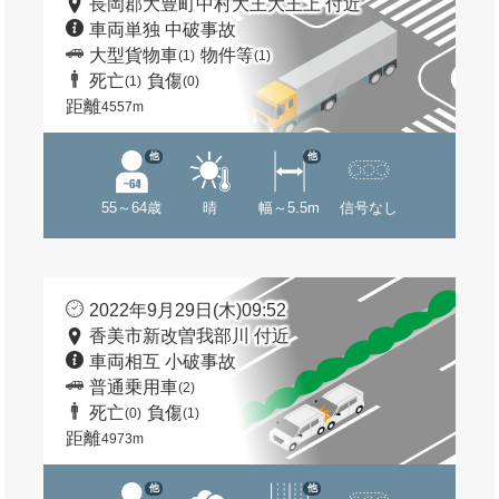
長岡郡大豊町中村大王大王上 付近
車両単独 中破事故
大型貨物車
物件等
(1)
(1)
死亡
負傷
(1)
(0)
距離
4557m
他
他
55～64歳
晴
幅～5.5m
信号なし
2022年9月29日(木)09:52
香美市新改曽我部川 付近
車両相互 小破事故
普通乗用車
(2)
死亡
負傷
(0)
(1)
距離
4973m
他
他