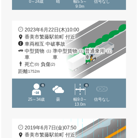
0～24歳
晴
幅5.5～
信号なし
9.0m
2023年6月22日(木)10:00
香美市繁藤駅前町 付近
車両相互 中破事故
中型貨物
準中型貨物
普通乗用
(1)
(1)
(1)
車
車
車
死亡
負傷
(0)
(2)
距離
1752m
他
他
25～34歳
曇
幅9.0～
信号なし
13.0m
2019年6月7日(金)07:50
香美市繁藤駅前町 付近