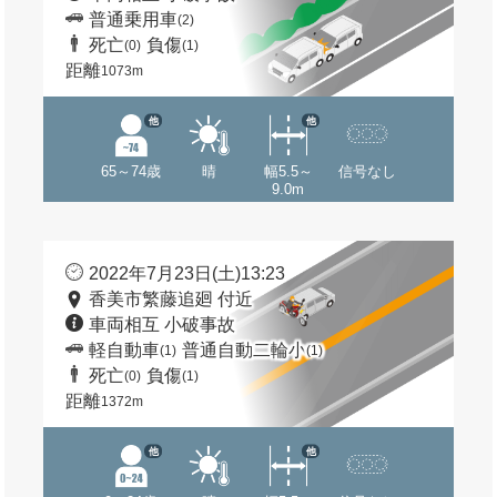
普通乗用車
(2)
死亡
負傷
(0)
(1)
距離
1073m
他
他
65～74歳
晴
幅5.5～
信号なし
9.0m
2022年7月23日(土)13:23
香美市繁藤追廻 付近
車両相互 小破事故
軽自動車
普通自動二輪小
(1)
(1)
死亡
負傷
(0)
(1)
距離
1372m
他
他