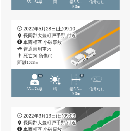
55～64歳
雨
幅5.5～
信号なし
9.0m
2022年5月28日(土)09:10
長岡郡大豊町戸手野 付近
車両相互 小破事故
普通乗用車
(2)
死亡
負傷
(0)
(1)
距離
1023m
他
他
65～74歳
晴
幅5.5～
信号なし
9.0m
2022年3月13日(日)09:03
長岡郡大豊町戸手野 付近
車両相互 小破事故