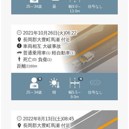
25～34歳
曇
幅9.0～
信号なし
13.0m
2021年10月26日(火)06:22
長岡郡大豊町馬瀬 付近
車両相互 大破事故
普通乗用車
軽自動車
(1)
(1)
死亡
負傷
(0)
(1)
距離
2160m
他
他
25～34歳
晴
幅5.5～
信号なし
9.0m
2022年8月13日(土)08:45
長岡郡大豊町馬瀬 付近