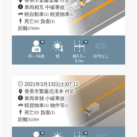
香美市繁藤繁藤 付近
車両相互 中破事故
軽自動車
軽貨物車
(1)
(1)
死亡
負傷
(0)
(1)
距離
2783m
他
他
45～54歳
晴
幅5.5～
信号なし
9.0m
2021年3月13日(土)07:12
香美市繁藤北滝本 付近
車両単独 小破事故
軽貨物車
物件等
(1)
(1)
死亡
負傷
(0)
(1)
距離
3116m
他
他