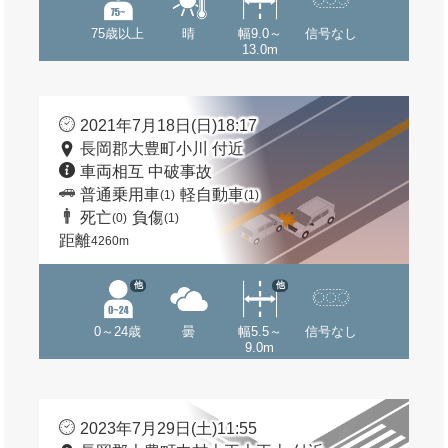
75歳以上
晴
幅9.0～
信号なし
13.0m
2021年7月18日(日)18:17
長岡郡大豊町小川 付近
車両相互 中破事故
普通乗用車
軽自動車
(1)
(1)
死亡
負傷
(0)
(1)
距離
4260m
他
他
0～24歳
曇
幅5.5～
信号なし
9.0m
2023年7月29日(土)11:55