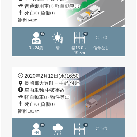
普通乗用車
軽自動車
(1)
(1)
死亡
負傷
(0)
(1)
距離
642m
他
他
0～24歳
晴
幅13.0～
信号なし
19.5m
2020年2月12日(水)16:50
長岡郡大豊町戸手野 付近
車両単独 中破事故
軽自動車
物件等
(1)
(1)
死亡
負傷
(0)
(1)
距離
1017m
他
他