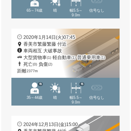
65～74歳
晴
幅5.5～
信号なし
9.0m
2020年1月14日(火)07:45
香美市繁藤繁藤 付近
車両相互 大破事故
大型貨物車
軽自動車
普通乗用車
(1)
(1)
(1)
死亡
負傷
(0)
(2)
距離
2377m
他
他
35～44歳
晴
幅5.5～
信号なし
9.0m
2024年12月13日(金)15:00