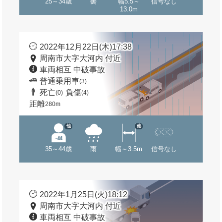
25～34歳
曇
幅5.5～
信号なし
13.0m
2022年12月22日(木)17:38
周南市大字大河内 付近
車両相互 中破事故
普通乗用車
(3)
死亡
負傷
(0)
(4)
距離
280m
他
他
35～44歳
雨
幅～3.5m
信号なし
2022年1月25日(火)18:12
周南市大字大河内 付近
車両相互 中破事故