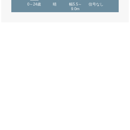
0～24歳
晴
幅5.5～
信号なし
9.0m