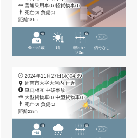
普通乗用車
軽貨物車
(1)
(1)
死亡
負傷
(0)
(1)
距離
181m
他
他
45～54歳
晴
幅5.5～
信号なし
9.0m
2024年11月27日(水)04:39
周南市大字大河内 付近
車両相互 中破事故
大型貨物車
中型貨物車
(1)
(1)
死亡
負傷
(0)
(1)
距離
238m
他
他