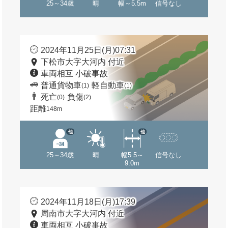
25～34歳
晴
幅～5.5m
信号なし
2024年11月25日(月)07:31
下松市大字大河内 付近
車両相互 小破事故
普通貨物車
軽自動車
(1)
(1)
死亡
負傷
(0)
(2)
距離
148m
他
他
25～34歳
晴
幅5.5～
信号なし
9.0m
2024年11月18日(月)17:39
周南市大字大河内 付近
車両相互 小破事故