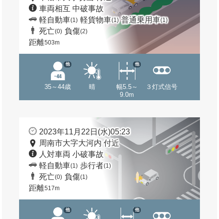
車両相互 中破事故
軽自動車
軽貨物車
普通乗用車
(1)
(1)
(1)
死亡
負傷
(0)
(2)
距離
503m
他
他
35～44歳
晴
幅5.5～
３灯式信号
9.0m
2023年11月22日(水)05:23
周南市大字大河内 付近
人対車両 小破事故
軽自動車
歩行者
(1)
(1)
死亡
負傷
(0)
(1)
距離
517m
他
他