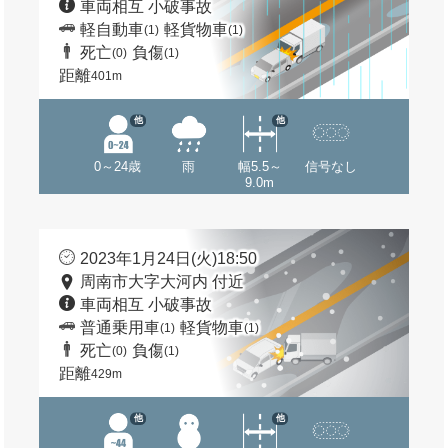
車両相互 小破事故
軽自動車
軽貨物車
(1)
(1)
死亡
負傷
(0)
(1)
距離
401m
他
他
0～24歳
雨
幅5.5～
信号なし
9.0m
2023年1月24日(火)18:50
周南市大字大河内 付近
車両相互 小破事故
普通乗用車
軽貨物車
(1)
(1)
死亡
負傷
(0)
(1)
距離
429m
他
他