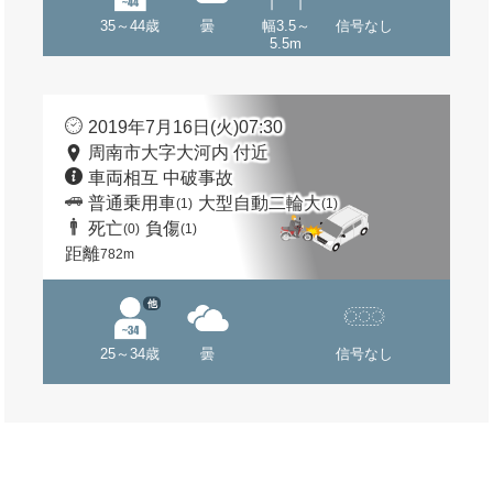
35～44歳
曇
幅3.5～
信号なし
5.5m
2019年7月16日(火)07:30
周南市大字大河内 付近
車両相互 中破事故
普通乗用車
大型自動二輪大
(1)
(1)
死亡
負傷
(0)
(1)
距離
782m
他
25～34歳
曇
信号なし