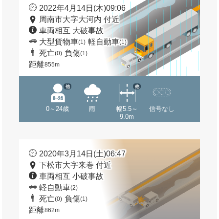
2022年4月14日(木)09:06
周南市大字大河内 付近
車両相互 大破事故
大型貨物車
軽自動車
(1)
(1)
死亡
負傷
(0)
(1)
距離
855m
他
他
0～24歳
雨
幅5.5～
信号なし
9.0m
2020年3月14日(土)06:47
下松市大字来巻 付近
車両相互 小破事故
軽自動車
(2)
死亡
負傷
(0)
(1)
距離
862m