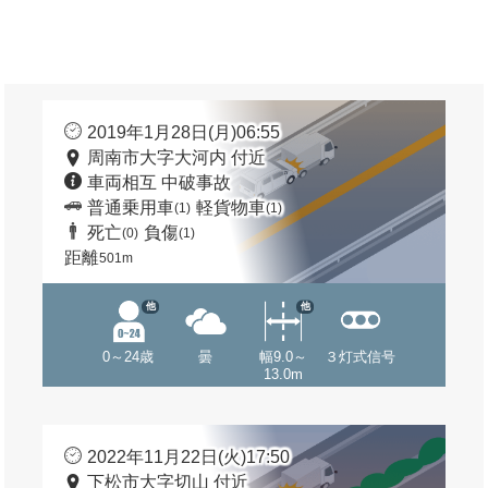
2019年1月28日(月)06:55
周南市大字大河内 付近
車両相互 中破事故
普通乗用車
軽貨物車
(1)
(1)
死亡
負傷
(0)
(1)
距離
501m
他
他
0～24歳
曇
幅9.0～
３灯式信号
13.0m
2022年11月22日(火)17:50
下松市大字切山 付近