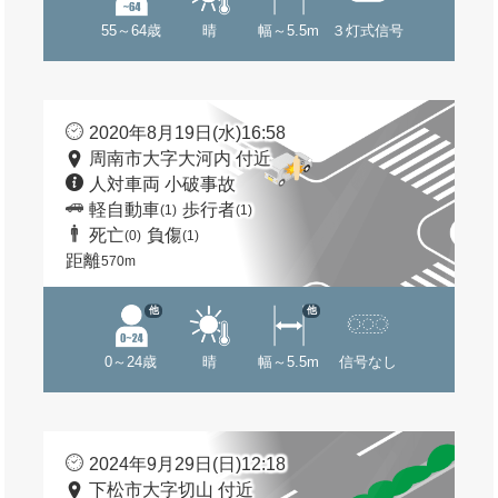
55～64歳
晴
幅～5.5m
３灯式信号
2020年8月19日(水)16:58
周南市大字大河内 付近
人対車両 小破事故
軽自動車
歩行者
(1)
(1)
死亡
負傷
(0)
(1)
距離
570m
他
他
0～24歳
晴
幅～5.5m
信号なし
2024年9月29日(日)12:18
下松市大字切山 付近