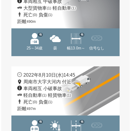
車両相互 中破事故
大型貨物車
軽自動車
(1)
(1)
死亡
負傷
(0)
(1)
距離
490m
他
他
25～34歳
曇
幅13.0m～
信号なし
2022年8月10日(水)14:45
周南市大字大河内 付近
車両相互 小破事故
軽自動車
軽貨物車
(1)
(1)
死亡
負傷
(0)
(1)
距離
497m
他
他