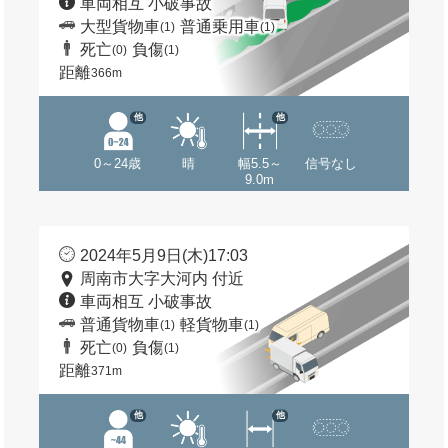
車両相互 小破事故
大型貨物車
普通乗用車
(1)
(1)
死亡
負傷
(0)
(1)
距離
366m
他
他
0～24歳
晴
幅5.5～
信号なし
9.0m
2024年5月9日(木)17:03
周南市大字大河内 付近
車両相互 小破事故
普通貨物車
軽貨物車
(1)
(1)
死亡
負傷
(0)
(1)
距離
371m
他
他