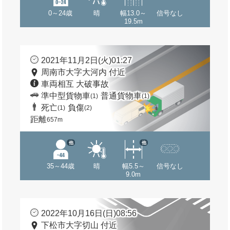
0～24歳
晴
幅13.0～
信号なし
19.5m
2021年11月2日(火)01:27
周南市大字大河内 付近
車両相互 大破事故
準中型貨物車
普通貨物車
(1)
(1)
死亡
負傷
(1)
(2)
距離
657m
他
他
35～44歳
晴
幅5.5～
信号なし
9.0m
2022年10月16日(日)08:56
下松市大字切山 付近