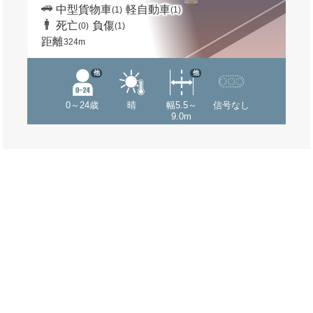
中型貨物車
軽自動車
(1)
(1)
死亡
負傷
(0)
(1)
距離
324m
他
他
0～24歳
晴
幅5.5～
信号なし
9.0m