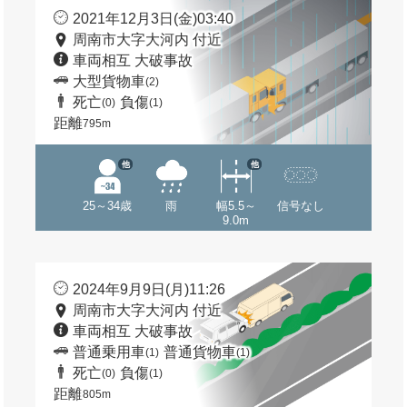
2021年12月3日(金)03:40
周南市大字大河内 付近
車両相互 大破事故
大型貨物車
(2)
死亡
負傷
(0)
(1)
距離
795m
他
他
25～34歳
雨
幅5.5～
信号なし
9.0m
2024年9月9日(月)11:26
周南市大字大河内 付近
車両相互 大破事故
普通乗用車
普通貨物車
(1)
(1)
死亡
負傷
(0)
(1)
距離
805m