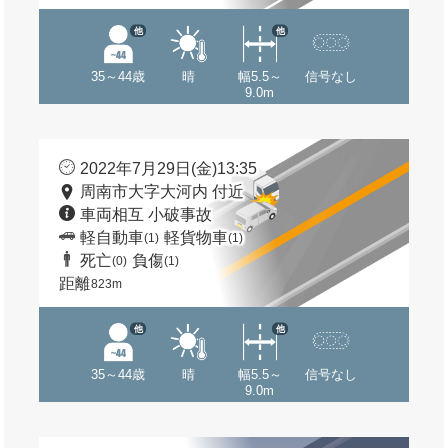
他
他
35～44歳
晴
幅5.5～
信号なし
9.0m
2022年7月29日(金)13:35
周南市大字大河内 付近
車両相互 小破事故
軽自動車
軽貨物車
(1)
(1)
死亡
負傷
(0)
(1)
距離
823m
他
他
35～44歳
晴
幅5.5～
信号なし
9.0m