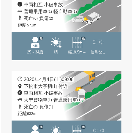
車両相互 小破事故
普通乗用車
軽自動車
(1)
(1)
死亡
負傷
(0)
(2)
距離
571m
他
他
25～34歳
晴
幅19.5m～
信号なし
2020年4月4日(土)09:08
下松市大字切山 付近
車両相互 小破事故
大型貨物車
普通乗用車
(1)
(1)
死亡
負傷
(0)
(1)
距離
632m
他
他