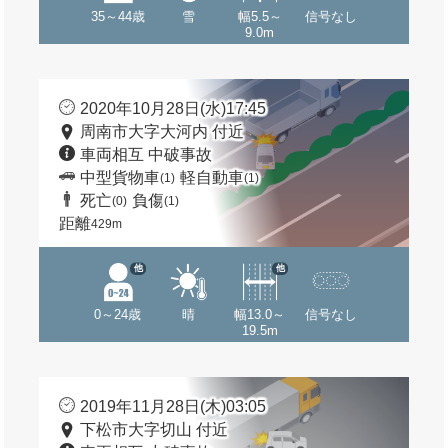
35～44歳
雪
幅5.5～
信号なし
9.0m
2020年10月28日(水)17:45
周南市大字大河内 付近
車両相互 中破事故
中型貨物車
軽自動車
(1)
(1)
死亡
負傷
(0)
(1)
距離
429m
他
他
0～24歳
晴
幅13.0～
信号なし
19.5m
2019年11月28日(木)03:05
下松市大字切山 付近