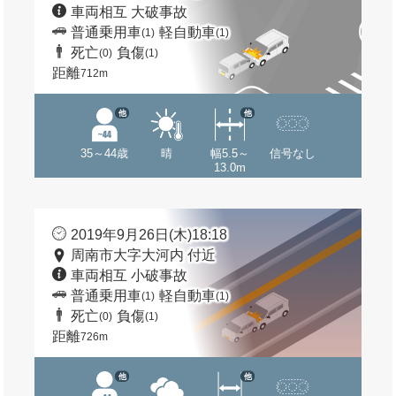
車両相互 大破事故
普通乗用車
軽自動車
(1)
(1)
死亡
負傷
(0)
(1)
距離
712m
他
他
35～44歳
晴
幅5.5～
信号なし
13.0m
2019年9月26日(木)18:18
周南市大字大河内 付近
車両相互 小破事故
普通乗用車
軽自動車
(1)
(1)
死亡
負傷
(0)
(1)
距離
726m
他
他