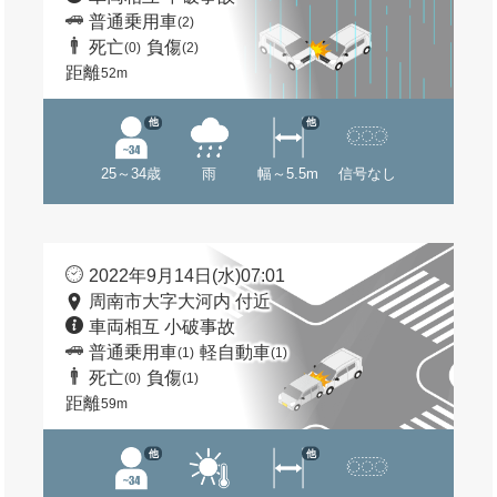
普通乗用車
(2)
死亡
負傷
(0)
(2)
距離
52m
他
他
25～34歳
雨
幅～5.5m
信号なし
2022年9月14日(水)07:01
周南市大字大河内 付近
車両相互 小破事故
普通乗用車
軽自動車
(1)
(1)
死亡
負傷
(0)
(1)
距離
59m
他
他