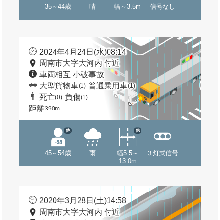
35～44歳
晴
幅～3.5m
信号なし
2024年4月24日(水)08:14
周南市大字大河内 付近
車両相互 小破事故
大型貨物車
普通乗用車
(1)
(1)
死亡
負傷
(0)
(1)
距離
390m
他
他
45～54歳
雨
幅5.5～
３灯式信号
13.0m
2020年3月28日(土)14:58
周南市大字大河内 付近