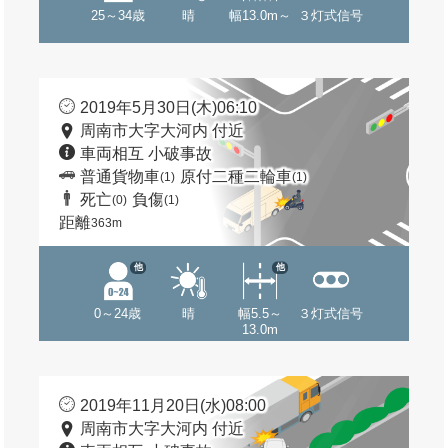
25～34歳
晴
幅13.0m～
３灯式信号
2019年5月30日(木)06:10
周南市大字大河内 付近
車両相互 小破事故
普通貨物車
原付二種二輪車
(1)
(1)
死亡
負傷
(0)
(1)
距離
363m
他
他
0～24歳
晴
幅5.5～
３灯式信号
13.0m
2019年11月20日(水)08:00
周南市大字大河内 付近