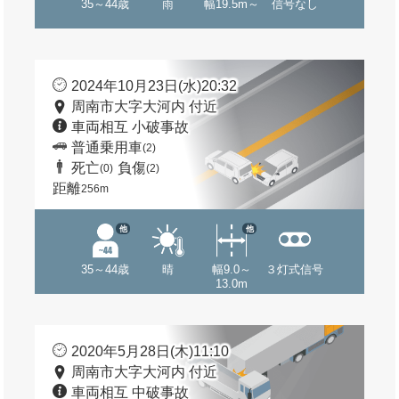
35～44歳
雨
幅19.5m～
信号なし
2024年10月23日(水)20:32
周南市大字大河内 付近
車両相互 小破事故
普通乗用車
(2)
死亡
負傷
(0)
(2)
距離
256m
他
他
35～44歳
晴
幅9.0～
３灯式信号
13.0m
2020年5月28日(木)11:10
周南市大字大河内 付近
車両相互 中破事故