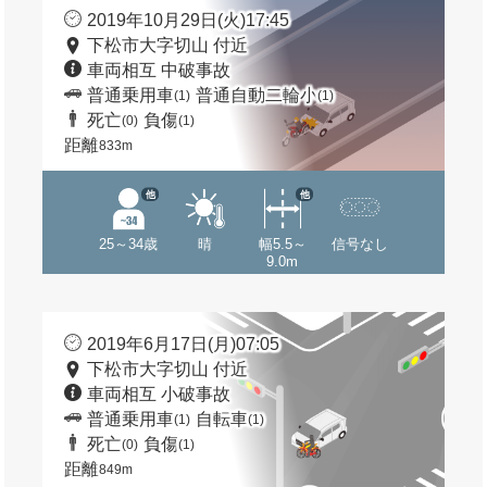
2019年10月29日(火)17:45
下松市大字切山 付近
車両相互 中破事故
普通乗用車
普通自動二輪小
(1)
(1)
死亡
負傷
(0)
(1)
距離
833m
他
他
25～34歳
晴
幅5.5～
信号なし
9.0m
2019年6月17日(月)07:05
下松市大字切山 付近
車両相互 小破事故
普通乗用車
自転車
(1)
(1)
死亡
負傷
(0)
(1)
距離
849m