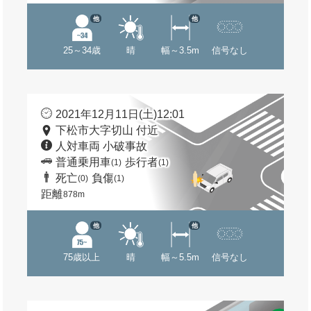
他
他
25～34歳
晴
幅～3.5m
信号なし
2021年12月11日(土)12:01
下松市大字切山 付近
人対車両 小破事故
普通乗用車
歩行者
(1)
(1)
死亡
負傷
(0)
(1)
距離
878m
他
他
75歳以上
晴
幅～5.5m
信号なし