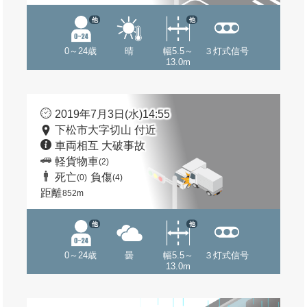
他
他
0～24歳
晴
幅5.5～
３灯式信号
13.0m
2019年7月3日(水)14:55
下松市大字切山 付近
車両相互 大破事故
軽貨物車
(2)
死亡
負傷
(0)
(4)
距離
852m
他
他
0～24歳
曇
幅5.5～
３灯式信号
13.0m