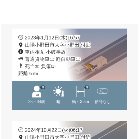
2023年1月12日(木)16:57
山陽小野田市大字小野田 付近
車両相互 小破事故
普通貨物車
軽自動車
(1)
(1)
死亡
負傷
(0)
(1)
距離
788m
他
他
25～34歳
晴
幅～3.5m
信号なし
2024年10月22日(火)06:17
山陽小野田市大字小野田 付近