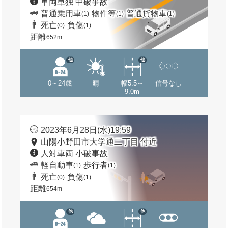
車両単独 中破事故
普通乗用車
物件等
普通貨物車
(1)
(1)
(1)
死亡
負傷
(0)
(1)
距離
652m
他
他
0～24歳
晴
幅5.5～
信号なし
9.0m
2023年6月28日(水)19:59
山陽小野田市大学通二丁目 付近
人対車両 小破事故
軽自動車
歩行者
(1)
(1)
死亡
負傷
(0)
(1)
距離
654m
他
他