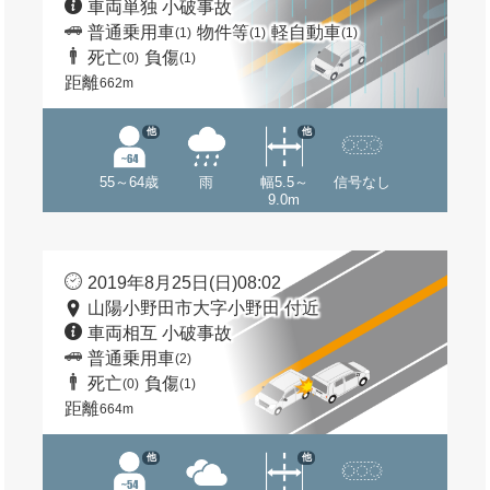
車両単独 小破事故
普通乗用車
物件等
軽自動車
(1)
(1)
(1)
死亡
負傷
(0)
(1)
距離
662m
他
他
55～64歳
雨
幅5.5～
信号なし
9.0m
2019年8月25日(日)08:02
山陽小野田市大字小野田 付近
車両相互 小破事故
普通乗用車
(2)
死亡
負傷
(0)
(1)
距離
664m
他
他