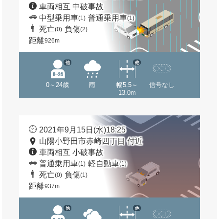
車両相互 中破事故
中型乗用車
普通乗用車
(1)
(1)
死亡
負傷
(0)
(2)
距離
926m
他
他
0～24歳
雨
幅5.5～
信号なし
13.0m
2021年9月15日(水)18:25
山陽小野田市赤崎四丁目 付近
車両相互 小破事故
普通乗用車
軽自動車
(1)
(1)
死亡
負傷
(0)
(1)
距離
937m
他
他