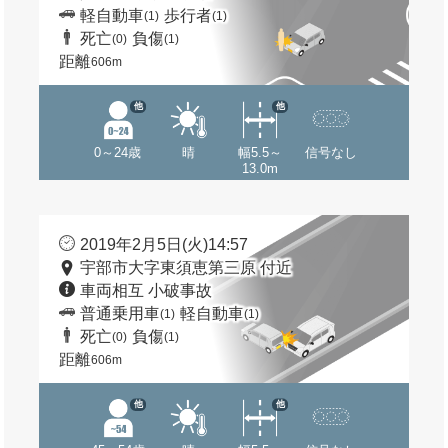
軽自動車
歩行者
(1)
(1)
死亡
負傷
(0)
(1)
距離
606m
他
他
0～24歳
晴
幅5.5～
信号なし
13.0m
2019年2月5日(火)14:57
宇部市大字東須恵第三原 付近
車両相互 小破事故
普通乗用車
軽自動車
(1)
(1)
死亡
負傷
(0)
(1)
距離
606m
他
他