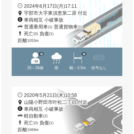
2024年6月17日(月)17:11
宇部市大字東須恵第二原 付近
車両相互 小破事故
普通乗用車
普通貨物車
(1)
(1)
死亡
負傷
(0)
(1)
距離
1053m
他
他
25～34歳
雨
幅～3.5m
信号なし
2020年5月21日(木)10:58
山陽小野田市叶松二丁目 付近
車両相互 小破事故
軽自動車
(2)
死亡
負傷
(0)
(1)
距離
1069m