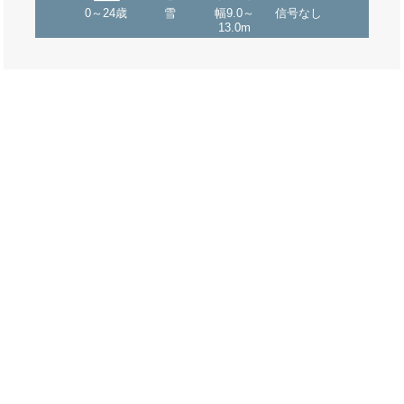
0～24歳
雪
幅9.0～
信号なし
13.0m