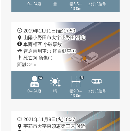
0～24歳
曇
幅5.5～
３灯式信号
13.0m
2019年11月1日(金)17:50
山陽小野田市大字小野田 付近
車両相互 小破事故
普通乗用車
軽自動車
(1)
(1)
死亡
負傷
(0)
(1)
距離
654m
他
他
0～24歳
晴
幅9.0～
３灯式信号
13.0m
2021年11月9日(火)18:37
宇部市大字東須恵第三原 付近