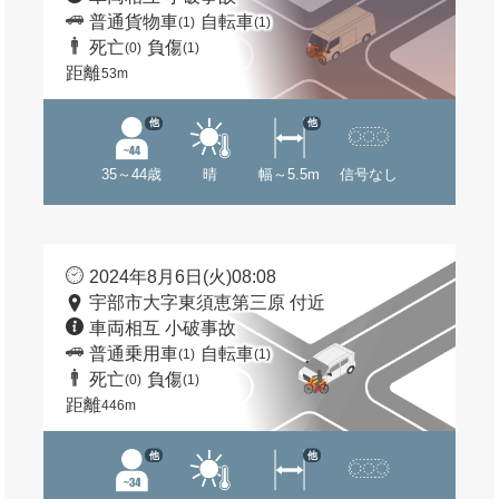
普通貨物車
自転車
(1)
(1)
死亡
負傷
(0)
(1)
距離
53m
他
他
35～44歳
晴
幅～5.5m
信号なし
2024年8月6日(火)08:08
宇部市大字東須恵第三原 付近
車両相互 小破事故
普通乗用車
自転車
(1)
(1)
死亡
負傷
(0)
(1)
距離
446m
他
他