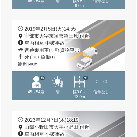
45～54歳
晴
幅5.5～
信号なし
9.0m
2019年2月5日(火)14:55
宇部市大字東須恵第三原 付近
車両相互 中破事故
普通乗用車
軽貨物車
(1)
(1)
死亡
負傷
(0)
(1)
距離
606m
他
他
45～54歳
晴
幅9.0～
信号なし
13.0m
2023年12月7日(木)18:19
山陽小野田市大字小野田 付近
車両相互 小破事故