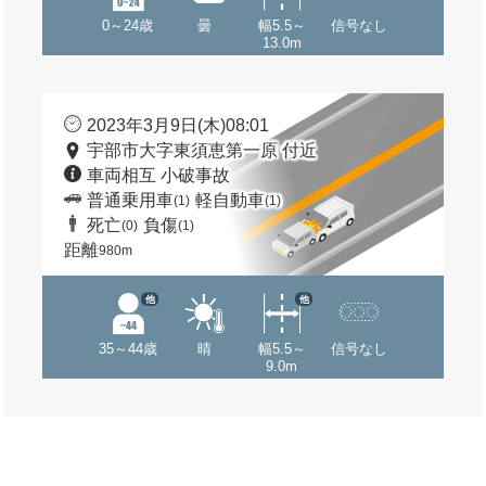
0～24歳
曇
幅5.5～
信号なし
13.0m
2023年3月9日(木)08:01
宇部市大字東須恵第一原 付近
車両相互 小破事故
普通乗用車
軽自動車
(1)
(1)
死亡
負傷
(0)
(1)
距離
980m
他
他
35～44歳
晴
幅5.5～
信号なし
9.0m