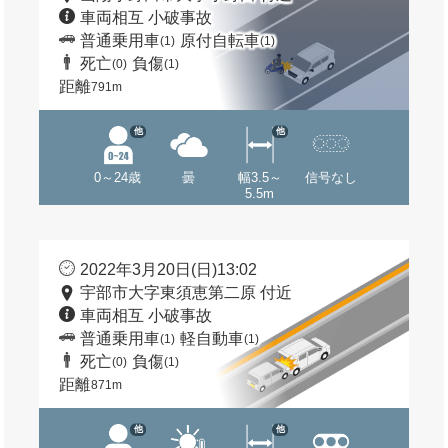
車両相互 小破事故
普通乗用車
原付自転車
(1)
(1)
死亡
負傷
(0)
(1)
距離
791m
他
他
0～24歳
曇
幅3.5～
信号なし
5.5m
2022年3月20日(日)13:02
宇部市大字東須恵第二原 付近
車両相互 小破事故
普通乗用車
軽自動車
(1)
(1)
死亡
負傷
(0)
(1)
距離
871m
他
他