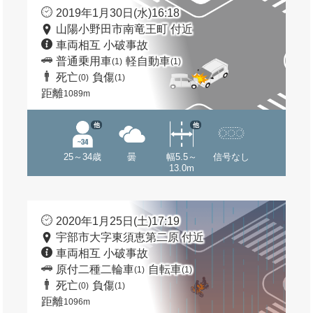
2019年1月30日(水)16:18
山陽小野田市南竜王町 付近
車両相互 小破事故
普通乗用車
軽自動車
(1)
(1)
死亡
負傷
(0)
(1)
距離
1089m
他
他
25～34歳
曇
幅5.5～
信号なし
13.0m
2020年1月25日(土)17:19
宇部市大字東須恵第二原 付近
車両相互 小破事故
原付二種二輪車
自転車
(1)
(1)
死亡
負傷
(0)
(1)
距離
1096m