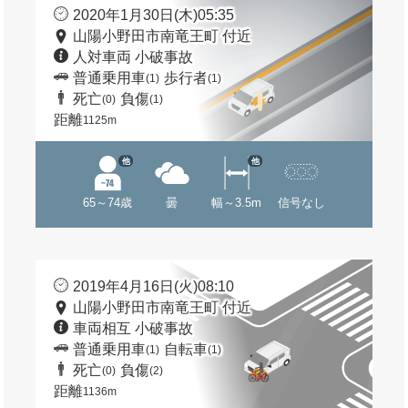
2020年1月30日(木)05:35
山陽小野田市南竜王町 付近
人対車両 小破事故
普通乗用車
歩行者
(1)
(1)
死亡
負傷
(0)
(1)
距離
1125m
他
他
65～74歳
曇
幅～3.5m
信号なし
2019年4月16日(火)08:10
山陽小野田市南竜王町 付近
車両相互 小破事故
普通乗用車
自転車
(1)
(1)
死亡
負傷
(0)
(2)
距離
1136m