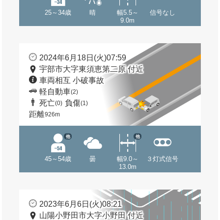
25～34歳
晴
幅5.5～
信号なし
9.0m
2024年6月18日(火)07:59
宇部市大字東須恵第二原 付近
車両相互 小破事故
軽自動車
(2)
死亡
負傷
(0)
(1)
距離
926m
他
他
45～54歳
曇
幅9.0～
３灯式信号
13.0m
2023年6月6日(火)08:21
山陽小野田市大字小野田 付近