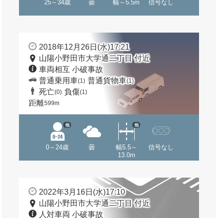
25～34歳
曇
幅～5.5m
信号なし
2018年12月26日(水)17:21
山陽小野田市大学通二丁目 付近
車両相互 小破事故
普通乗用車
普通貨物車
(1)
(1)
死亡
負傷
(0)
(1)
距離
599m
他
他
0～24歳
曇
幅5.5～
信号なし
13.0m
2022年3月16日(水)17:10
山陽小野田市大学通二丁目 付近
人対車両 小破事故