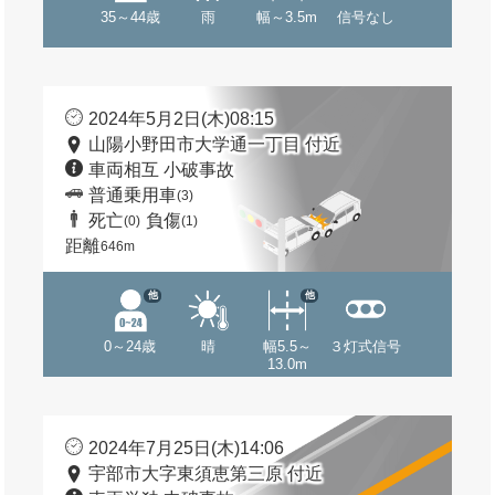
35～44歳
雨
幅～3.5m
信号なし
2024年5月2日(木)08:15
山陽小野田市大学通一丁目 付近
車両相互 小破事故
普通乗用車
(3)
死亡
負傷
(0)
(1)
距離
646m
他
他
0～24歳
晴
幅5.5～
３灯式信号
13.0m
2024年7月25日(木)14:06
宇部市大字東須恵第三原 付近