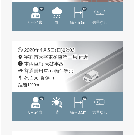
他
他
0～24歳
雨
幅～5.5m
信号なし
2020年4月5日(日)02:03
宇部市大字東須恵第一原 付近
車両単独 大破事故
普通乗用車
物件等
(1)
(1)
死亡
負傷
(0)
(1)
距離
1099m
他
他
0～24歳
晴
幅～3.5m
信号なし