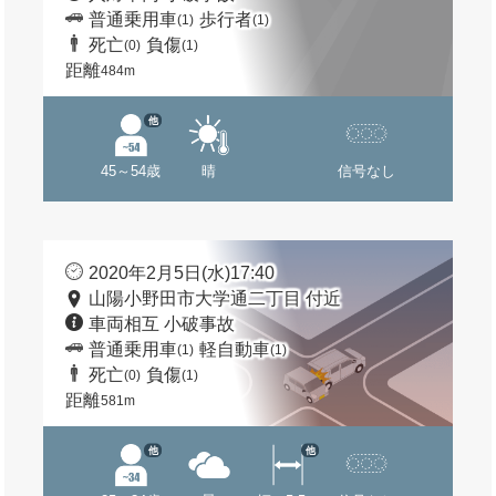
普通乗用車
歩行者
(1)
(1)
死亡
負傷
(0)
(1)
距離
484m
他
45～54歳
晴
信号なし
2020年2月5日(水)17:40
山陽小野田市大学通二丁目 付近
車両相互 小破事故
普通乗用車
軽自動車
(1)
(1)
死亡
負傷
(0)
(1)
距離
581m
他
他