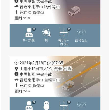
車両単独 大破事故
普通乗用車
物件等
(1)
(1)
死亡
負傷
(0)
(1)
距離
723m
他
他
0～24歳
晴
幅5.5～
信号なし
13.0m
2021年2月18日(木)07:35
山陽小野田市大字小野田 付近
車両相互 中破事故
普通乗用車
自転車
(1)
(1)
死亡
負傷
(0)
(1)
距離
754m
他
他