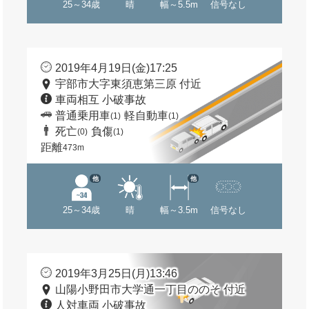
25～34歳
晴
幅～5.5m
信号なし
2019年4月19日(金)17:25
宇部市大字東須恵第三原 付近
車両相互 小破事故
普通乗用車
軽自動車
(1)
(1)
死亡
負傷
(0)
(1)
距離
473m
他
他
25～34歳
晴
幅～3.5m
信号なし
2019年3月25日(月)13:46
山陽小野田市大学通一丁目ののそ 付近
人対車両 小破事故