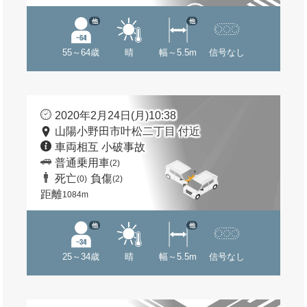
他
他
55～64歳
晴
幅～5.5m
信号なし
2020年2月24日(月)10:38
山陽小野田市叶松二丁目 付近
車両相互 小破事故
普通乗用車
(2)
死亡
負傷
(0)
(2)
距離
1084m
他
他
25～34歳
晴
幅～5.5m
信号なし