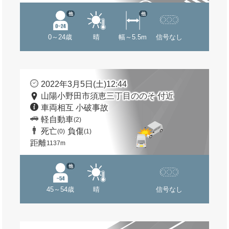
他
他
0～24歳
晴
幅～5.5m
信号なし
2022年3月5日(土)12:44
山陽小野田市須恵三丁目ののそ 付近
車両相互 小破事故
軽自動車
(2)
死亡
負傷
(0)
(1)
距離
1137m
他
45～54歳
晴
信号なし