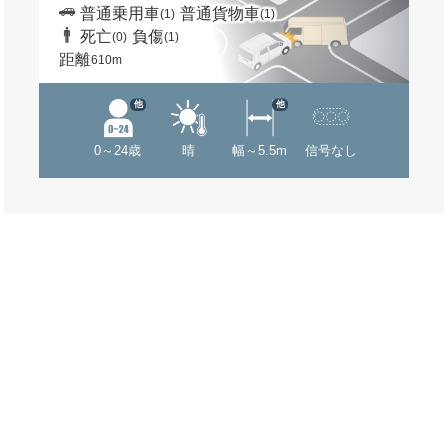
普通乗用車
普通貨物車
(1)
(1)
死亡
負傷
(0)
(1)
距離
610m
他
他
0～24歳
晴
幅～5.5m
信号なし