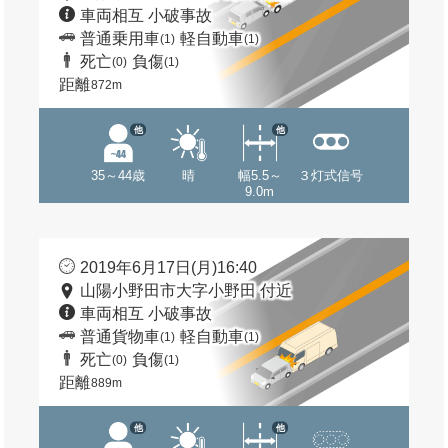
車両相互 小破事故
普通乗用車
軽自動車
(1)
(1)
死亡
負傷
(0)
(1)
距離
872m
他
他
35～44歳
晴
幅5.5～
３灯式信号
9.0m
2019年6月17日(月)16:40
山陽小野田市大字小野田 付近
車両相互 小破事故
普通貨物車
軽自動車
(1)
(1)
死亡
負傷
(0)
(1)
距離
889m
他
他