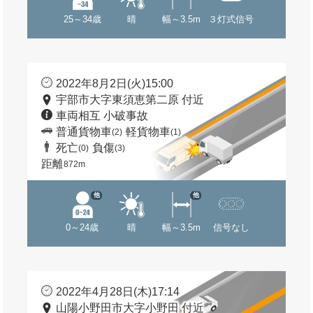
25～34歳
晴
幅～3.5m
３灯式信号
2022年8月2日(火)15:00
宇部市大字東須恵第二原 付近
車両相互 小破事故
普通貨物車
軽貨物車
(2)
(1)
死亡
負傷
(0)
(3)
距離
872m
他
他
0～24歳
晴
幅～3.5m
信号なし
2022年4月28日(木)17:14
山陽小野田市大字小野田 付近