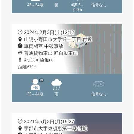
45～54歳
曇
幅5.5～
信号なし
9.0m
2024年2月3日(土)12:12
山陽小野田市大学通二丁目 付近
車両相互 中破事故
普通貨物車
軽自動車
(1)
(1)
死亡
負傷
(0)
(1)
距離
679m
他
35～44歳
雨
信号なし
2021年5月3日(月)19:27
宇部市大字東須恵第二原 付近