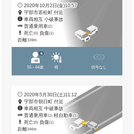
2020年10月2日(金)10:57
宇部市若松町 付近
車両相互 小破事故
普通乗用車
(2)
死亡
負傷
(0)
(1)
距離
339m
他
55～64歳
晴
信号なし
2020年5月30日(土)11:12
宇部市朝日町 付近
車両相互 中破事故
普通乗用車
軽自動車
(1)
(1)
死亡
負傷
(0)
(1)
距離
346m