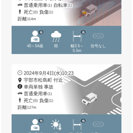
普通乗用車
自転車
(1)
(1)
死亡
負傷
(0)
(1)
距離
114m
他
他
45～54歳
雨
幅3.5～
信号なし
5.5m
2024年9月4日(水)10:23
宇部市松島町 付近
車両単独 事故
普通乗用車
(1)
死亡
負傷
(0)
(1)
距離
127m
他
他