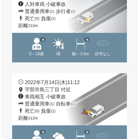
人対車両 小破事故
普通乗用車
歩行者
(1)
(1)
死亡
負傷
(0)
(1)
距離
310m
他
他
0～24歳
晴
幅～3.5m
信号なし
2022年7月14日(木)11:12
宇部市島三丁目 付近
車両相互 小破事故
普通乗用車
自転車
(1)
(1)
死亡
負傷
(0)
(1)
距離
312m
他
他