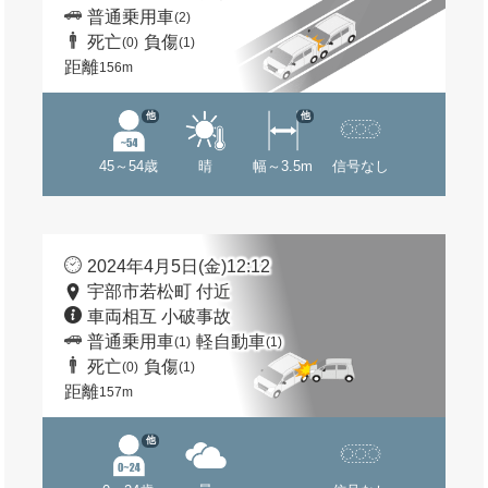
普通乗用車
(2)
死亡
負傷
(0)
(1)
距離
156m
他
他
45～54歳
晴
幅～3.5m
信号なし
2024年4月5日(金)12:12
宇部市若松町 付近
車両相互 小破事故
普通乗用車
軽自動車
(1)
(1)
死亡
負傷
(0)
(1)
距離
157m
他