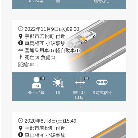
0～24歳
曇
信号なし
2022年11月9日(水)09:00
宇部市若松町 付近
車両相互 小破事故
普通乗用車
軽自動車
(1)
(1)
死亡
負傷
(0)
(1)
距離
159m
他
他
45～54歳
晴
幅9.0～
３灯式信号
13.0m
2020年8月8日(土)15:49
宇部市若松町 付近
車両相互 小破事故