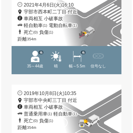
2021年4月6日(火)16:10
宇部市西本町二丁目 付近
車両相互 小破事故
軽自動車
電動自転車
(1)
(1)
死亡
負傷
(0)
(1)
距離
354m
他
他
35～44歳
晴
幅～5.5m
信号なし
2019年10月8日(火)10:35
宇部市中央町三丁目 付近
車両相互 小破事故
普通乗用車
軽自動車
(1)
(1)
死亡
負傷
(0)
(1)
距離
354m