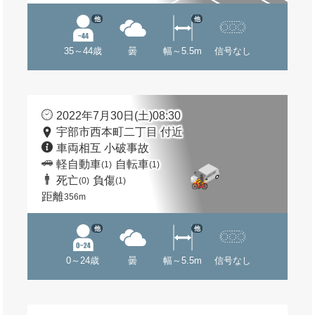
他
他
35～44歳
曇
幅～5.5m
信号なし
2022年7月30日(土)08:30
宇部市西本町二丁目 付近
車両相互 小破事故
軽自動車
自転車
(1)
(1)
死亡
負傷
(0)
(1)
距離
356m
他
他
0～24歳
曇
幅～5.5m
信号なし