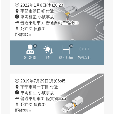
2022年1月6日(木)20:23
宇部市朝日町 付近
車両相互 小破事故
普通乗用車
普通自動二輪小
(1)
(1)
死亡
負傷
(0)
(1)
距離
336m
他
他
0～24歳
晴
幅～5.5m
信号なし
2019年7月29日(月)06:45
宇部市島一丁目 付近
車両相互 小破事故
普通乗用車
軽貨物車
(1)
(1)
死亡
負傷
(0)
(1)
距離
338m