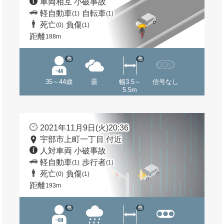
車両相互 小破事故
軽自動車
自転車
(1)
(1)
死亡
負傷
(0)
(1)
距離
188m
他
他
35～44歳
曇
幅3.5～
信号なし
5.5m
2021年11月9日(火)20:36
宇部市上町一丁目 付近
人対車両 小破事故
軽自動車
歩行者
(1)
(1)
死亡
負傷
(0)
(1)
距離
193m
他
他