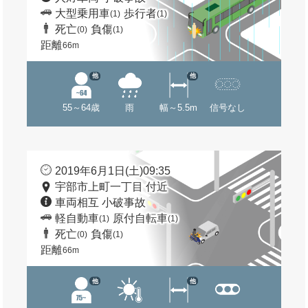
大型乗用車
歩行者
(1)
(1)
死亡
負傷
(0)
(1)
距離
66m
他
他
55～64歳
雨
幅～5.5m
信号なし
2019年6月1日(土)09:35
宇部市上町一丁目 付近
車両相互 小破事故
軽自動車
原付自転車
(1)
(1)
死亡
負傷
(0)
(1)
距離
66m
他
他