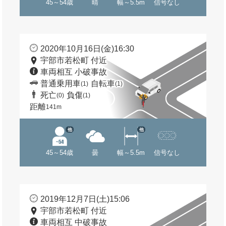
45～54歳
晴
幅～5.5m
信号なし
2020年10月16日(金)16:30
宇部市若松町 付近
車両相互 小破事故
普通乗用車
自転車
(1)
(1)
死亡
負傷
(0)
(1)
距離
141m
他
他
45～54歳
曇
幅～5.5m
信号なし
2019年12月7日(土)15:06
宇部市若松町 付近
車両相互 中破事故