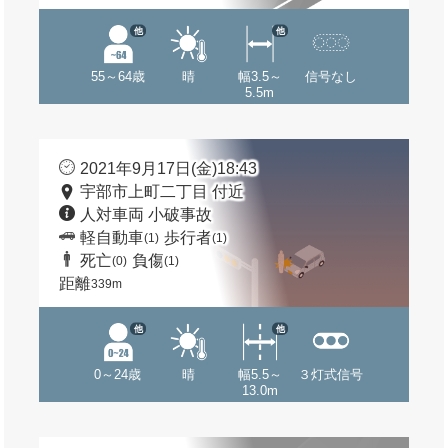
他
他
55～64歳
晴
幅3.5～
信号なし
5.5m
2021年9月17日(金)18:43
宇部市上町二丁目 付近
人対車両 小破事故
軽自動車
歩行者
(1)
(1)
死亡
負傷
(0)
(1)
距離
339m
他
他
0～24歳
晴
幅5.5～
３灯式信号
13.0m