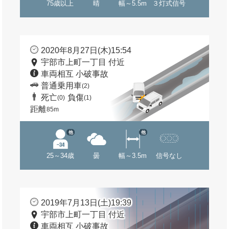
75歳以上
晴
幅～5.5m
３灯式信号
2020年8月27日(木)15:54
宇部市上町一丁目 付近
車両相互 小破事故
普通乗用車
(2)
死亡
負傷
(0)
(1)
距離
85m
他
他
25～34歳
曇
幅～3.5m
信号なし
2019年7月13日(土)19:39
宇部市上町一丁目 付近
車両相互 小破事故