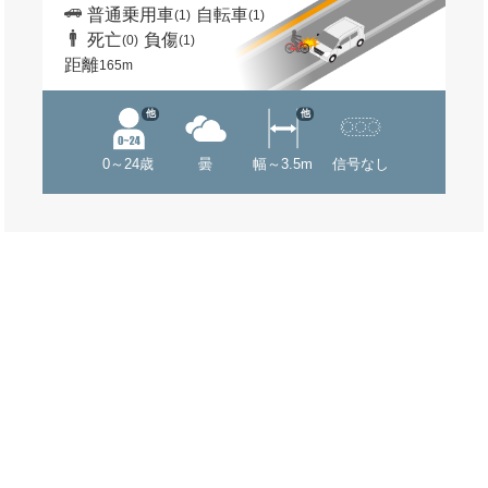
普通乗用車
自転車
(1)
(1)
死亡
負傷
(0)
(1)
距離
165m
他
他
0～24歳
曇
幅～3.5m
信号なし