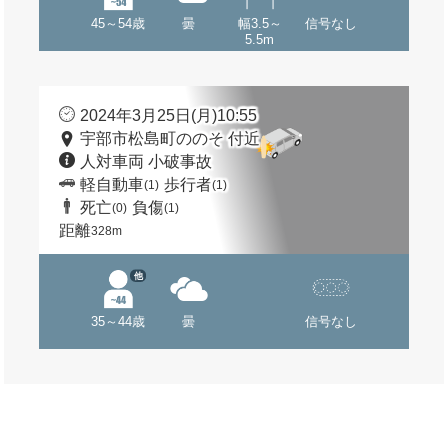
45～54歳
曇
幅3.5～
信号なし
5.5m
2024年3月25日(月)10:55
宇部市松島町ののそ 付近
人対車両 小破事故
軽自動車
歩行者
(1)
(1)
死亡
負傷
(0)
(1)
距離
328m
他
35～44歳
曇
信号なし