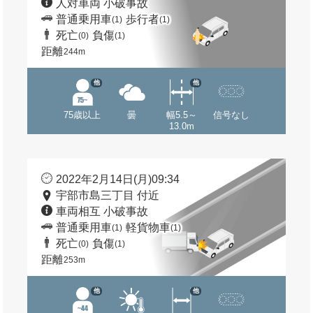
人対車両 小破事故
普通乗用車
歩行者
(1)
(1)
死亡
負傷
(0)
(1)
距離
244m
他
他
75歳以上
曇
幅5.5～
信号なし
13.0m
2022年2月14日(月)09:34
宇部市島三丁目 付近
車両相互 小破事故
普通乗用車
軽貨物車
(1)
(1)
死亡
負傷
(0)
(1)
距離
253m
他
他