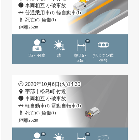
車両相互 小破事故
普通乗用車
軽自動車
(1)
(1)
死亡
負傷
(0)
(1)
距離
262m
他
他
35～44歳
晴
幅3.5～
押ボタン式
5.5m
信号
2020年10月6日(火)14:30
宇部市松島町 付近
車両相互 小破事故
軽自動車
電動自転車
(1)
(1)
死亡
負傷
(0)
(1)
距離
262m
他
他