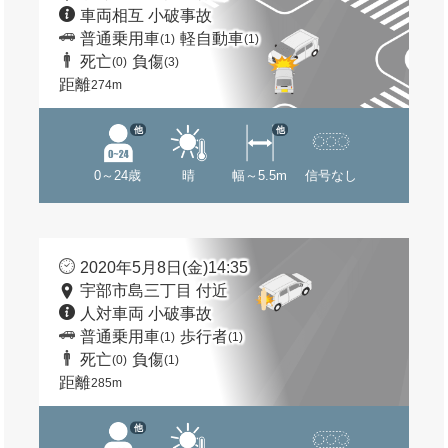
車両相互 小破事故
普通乗用車
軽自動車
(1)
(1)
死亡
負傷
(0)
(3)
距離
274m
他
他
0～24歳
晴
幅～5.5m
信号なし
2020年5月8日(金)14:35
宇部市島三丁目 付近
人対車両 小破事故
普通乗用車
歩行者
(1)
(1)
死亡
負傷
(0)
(1)
距離
285m
他