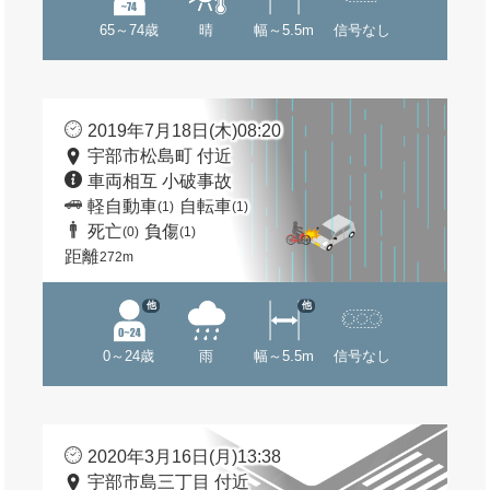
65～74歳
晴
幅～5.5m
信号なし
2019年7月18日(木)08:20
宇部市松島町 付近
車両相互 小破事故
軽自動車
自転車
(1)
(1)
死亡
負傷
(0)
(1)
距離
272m
他
他
0～24歳
雨
幅～5.5m
信号なし
2020年3月16日(月)13:38
宇部市島三丁目 付近