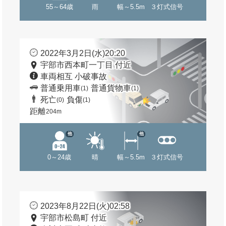
55～64歳
雨
幅～5.5m
３灯式信号
2022年3月2日(水)20:20
宇部市西本町一丁目 付近
車両相互 小破事故
普通乗用車
普通貨物車
(1)
(1)
死亡
負傷
(0)
(1)
距離
204m
他
他
0～24歳
晴
幅～5.5m
３灯式信号
2023年8月22日(火)02:58
宇部市松島町 付近