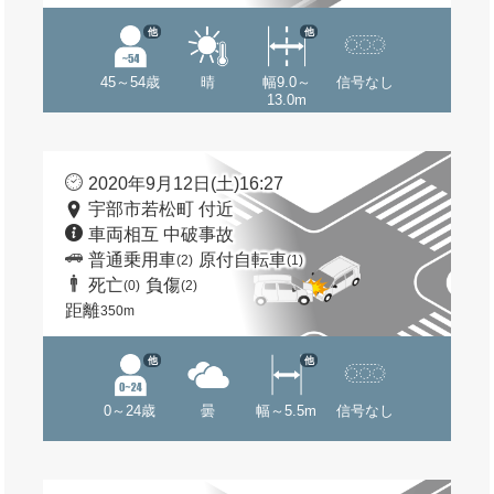
他
他
45～54歳
晴
幅9.0～
信号なし
13.0m
2020年9月12日(土)16:27
宇部市若松町 付近
車両相互 中破事故
普通乗用車
原付自転車
(2)
(1)
死亡
負傷
(0)
(2)
距離
350m
他
他
0～24歳
曇
幅～5.5m
信号なし