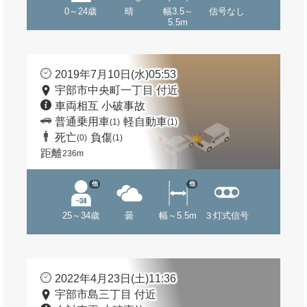
0～24歳
晴
幅3.5～
信号なし
5.5m
2019年7月10日(水)05:53
宇部市中央町一丁目 付近
車両相互 小破事故
普通乗用車
軽自動車
(1)
(1)
死亡
負傷
(0)
(1)
距離
236m
他
他
25～34歳
曇
幅～5.5m
３灯式信号
2022年4月23日(土)11:36
宇部市島三丁目 付近