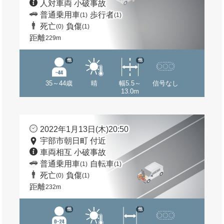
人対車両 小破事故
普通乗用車
歩行者
(1)
(1)
死亡
負傷
(0)
(1)
距離
229m
他
他
35～44歳
晴
幅5.5～
信号なし
13.0m
2022年1月13日(木)20:50
宇部市朝日町 付近
車両相互 小破事故
普通乗用車
自転車
(1)
(1)
死亡
負傷
(0)
(1)
距離
232m
他
他