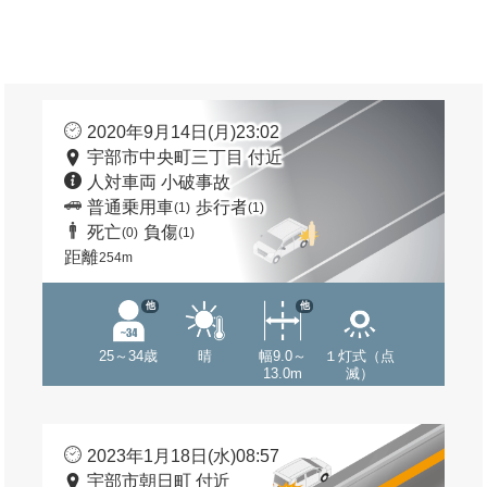
2020年9月14日(月)23:02
宇部市中央町三丁目 付近
人対車両 小破事故
普通乗用車
歩行者
(1)
(1)
死亡
負傷
(0)
(1)
距離
254m
他
他
25～34歳
晴
幅9.0～
１灯式（点
13.0m
滅）
2023年1月18日(水)08:57
宇部市朝日町 付近