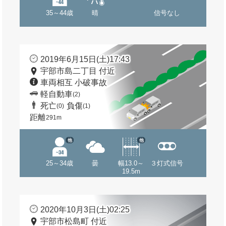
35～44歳
晴
信号なし
2019年6月15日(土)17:43
宇部市島二丁目 付近
車両相互 小破事故
軽自動車
(2)
死亡
負傷
(0)
(1)
距離
291m
他
他
25～34歳
曇
幅13.0～
３灯式信号
19.5m
2020年10月3日(土)02:25
宇部市松島町 付近