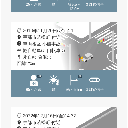
25～34歳
晴
幅5.5～
３灯式信号
13.0m
2019年11月20日(水)14:11
宇部市若松町 付近
車両相互 小破事故
軽自動車
自転車
(1)
(1)
死亡
負傷
(0)
(1)
距離
173m
他
他
65～74歳
晴
幅～5.5m
３灯式信号
2022年12月16日(金)14:32
宇部市若松町 付近