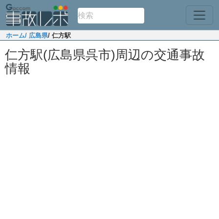
ホーム
/ 広島県
/ 仁方駅
仁方駅(広島県呉市)周辺の交通事故
情報