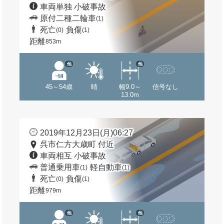
車両単独 小破事故
原付二種二輪車
(1)
死亡
負傷
(0)
(1)
距離
853m
他
他
45～54歳
晴
幅9.0～
信号なし
13.0m
2019年12月23日(月)06:27
呉市仁方大歳町 付近
車両相互 小破事故
普通乗用車
軽自動車
(1)
(1)
死亡
負傷
(0)
(1)
距離
979m
他
他