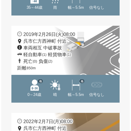
35～44歳
雨
幅～5.5m
信号なし
2019年2月26日(火)08:00
呉市仁方西神町 付近
車両相互 中破事故
軽自動車
軽貨物車
(1)
(1)
死亡
負傷
(0)
(2)
距離
850m
他
他
0～24歳
晴
幅～5.5m
信号なし
2022年2月7日(月)08:00
呉市仁方西神町 付近