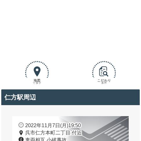
地図
こだわり
で探す
条件
仁方駅周辺
2022年11月7日(月)19:50
呉市仁方本町二丁目 付近
車両相互 小破事故