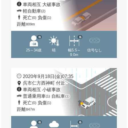
車両相互 大破事故
軽自動車
(2)
死亡
負傷
(0)
(1)
距離
809m
他
他
25～34歳
晴
幅5.5～
信号なし
9.0m
2020年9月18日(金)07:35
呉市仁方西神町 付近
車両相互 小破事故
普通乗用車
自転車
(1)
(1)
死亡
負傷
(0)
(1)
距離
847m
他
他