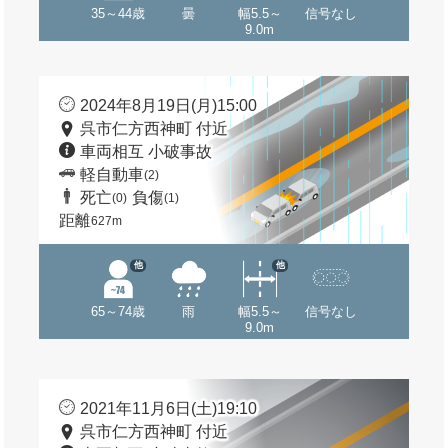
35～44歳
曇
幅5.5～
信号なし
9.0m
2024年8月19日(月)15:00
呉市仁方西神町 付近
車両相互 小破事故
軽自動車
(2)
死亡
負傷
(0)
(1)
距離
627m
他
他
65～74歳
雨
幅5.5～
信号なし
9.0m
2021年11月6日(土)19:10
呉市仁方西神町 付近