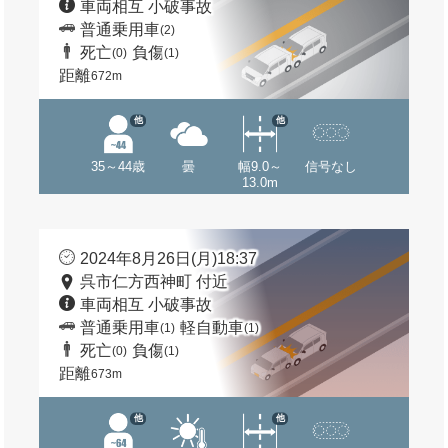
車両相互 小破事故
普通乗用車
(2)
死亡
負傷
(0)
(1)
距離
672m
他
他
35～44歳
曇
幅9.0～
信号なし
13.0m
2024年8月26日(月)18:37
呉市仁方西神町 付近
車両相互 小破事故
普通乗用車
軽自動車
(1)
(1)
死亡
負傷
(0)
(1)
距離
673m
他
他