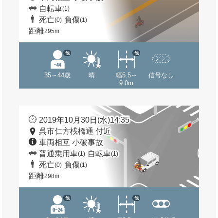
自転車
(1)
死亡
負傷
(0)
(1)
距離
295m
他
他
35～44歳
晴
幅5.5～
信号なし
9.0m
2019年10月30日(水)14:35
呉市仁方桟橋通 付近
車両相互 小破事故
普通乗用車
自転車
(1)
(1)
死亡
負傷
(0)
(1)
距離
298m
他
他