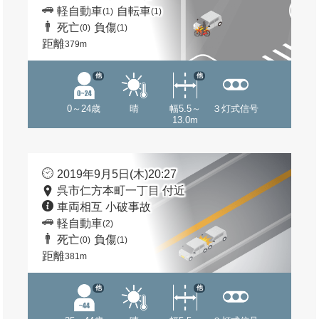
軽自動車
自転車
(1)
(1)
死亡
負傷
(0)
(1)
距離
379m
他
他
0～24歳
晴
幅5.5～
３灯式信号
13.0m
2019年9月5日(木)20:27
呉市仁方本町一丁目 付近
車両相互 小破事故
軽自動車
(2)
死亡
負傷
(0)
(1)
距離
381m
他
他