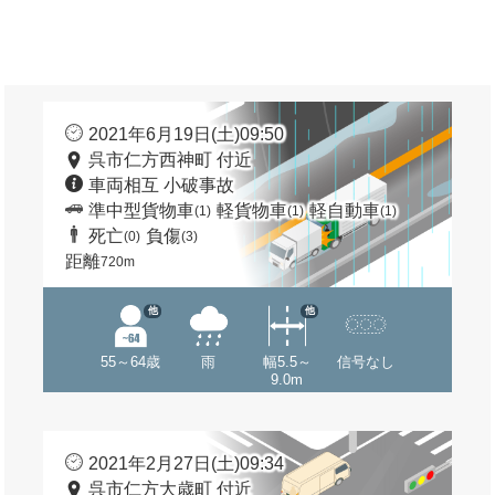
2021年6月19日(土)09:50
呉市仁方西神町 付近
車両相互 小破事故
準中型貨物車
軽貨物車
軽自動車
(1)
(1)
(1)
死亡
負傷
(0)
(3)
距離
720m
他
他
55～64歳
雨
幅5.5～
信号なし
9.0m
2021年2月27日(土)09:34
呉市仁方大歳町 付近