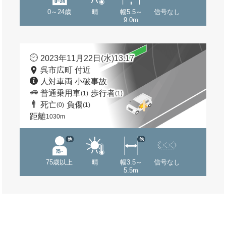
0～24歳
晴
幅5.5～
信号なし
9.0m
2023年11月22日(水)13:17
呉市広町 付近
人対車両 小破事故
普通乗用車
歩行者
(1)
(1)
死亡
負傷
(0)
(1)
距離
1030m
他
他
75歳以上
晴
幅3.5～
信号なし
5.5m