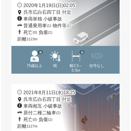
2020年1月19日(日)02:05
呉市広白石四丁目 付近
車両単独 小破事故
普通乗用車
物件等
(1)
(1)
死亡
負傷
(0)
(1)
距離
1123m
他
他
75歳以上
晴
幅3.5～
信号なし
5.5m
2021年8月11日(水)18:25
呉市広白石四丁目 付近
車両相互 小破事故
原付二種二輪車
(2)
死亡
負傷
(0)
(1)
距離
1127m