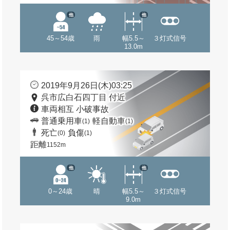
他
他
45～54歳
雨
幅5.5～
３灯式信号
13.0m
2019年9月26日(木)03:25
呉市広白石四丁目 付近
車両相互 小破事故
普通乗用車
軽自動車
(1)
(1)
死亡
負傷
(0)
(1)
距離
1152m
他
他
0～24歳
晴
幅5.5～
３灯式信号
9.0m