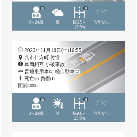
他
他
0～24歳
曇
幅5.5～
信号なし
13.0m
2023年11月18日(土)19:55
呉市仁方町 付近
車両相互 小破事故
普通乗用車
軽自動車
(1)
(1)
死亡
負傷
(0)
(1)
距離
1329m
他
他
0～24歳
晴
幅9.0～
信号なし
13.0m