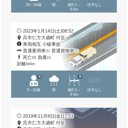
55～64歳
晴
幅5.5～
信号なし
9.0m
2023年1月14日(土)08:52
呉市仁方大歳町 付近
車両相互 小破事故
普通乗用車
普通貨物車
(1)
(1)
死亡
負傷
(0)
(1)
距離
686m
他
他
0～24歳
雨
幅5.5～
信号なし
9.0m
2019年11月8日(金)17:53
呉市仁方大歳町 付近