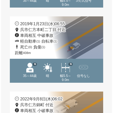
35～44歳
晴
幅5.5～
３灯式信号
9.0m
2019年1月23日(水)06:55
呉市仁方本町二丁目 付近
車両相互 中破事故
軽自動車
自転車
(1)
(1)
死亡
負傷
(0)
(1)
距離
408m
他
他
35～44歳
晴
幅5.5～
信号なし
9.0m
2022年9月8日(木)06:02
呉市仁方錦町 付近
車両相互 小破事故