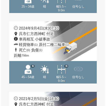
25～34歳
晴
幅5.5～
信号なし
9.0m
2024年9月4日(水)07:10
呉市仁方西神町 付近
車両相互 小破事故
軽貨物車
原付二種二輪車
(1)
(1)
死亡
負傷
(0)
(1)
距離
798m
他
他
45～54歳
晴
幅5.5～
信号なし
9.0m
2021年2月5日(金)18:40
呉市仁方西神町 付近