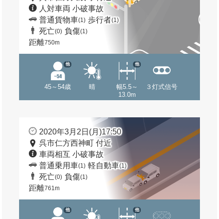
人対車両 小破事故
普通貨物車
歩行者
(1)
(1)
死亡
負傷
(0)
(1)
距離
750m
他
他
45～54歳
晴
幅5.5～
３灯式信号
13.0m
2020年3月2日(月)17:50
呉市仁方西神町 付近
車両相互 小破事故
普通乗用車
軽自動車
(1)
(1)
死亡
負傷
(0)
(1)
距離
761m
他
他