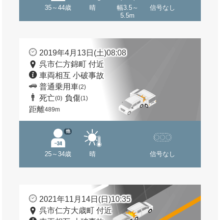
35～44歳
晴
幅3.5～
信号なし
5.5m
2019年4月13日(土)08:08
呉市仁方錦町 付近
車両相互 小破事故
普通乗用車
(2)
死亡
負傷
(0)
(1)
距離
489m
他
25～34歳
晴
信号なし
2021年11月14日(日)10:35
呉市仁方大歳町 付近