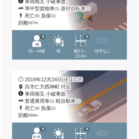
車両相互 小破事故
準中型貨物車
原付自転車
(1)
(1)
死亡
負傷
(0)
(1)
距離
697m
他
他
35～44歳
晴
幅5.5～
信号なし
13.0m
2019年12月24日(火)17:35
呉市仁方西神町 付近
車両相互 小破事故
普通乗用車
軽自動車
(1)
(1)
死亡
負傷
(0)
(1)
距離
699m
他
他