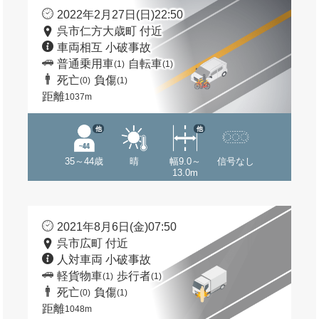
2022年2月27日(日)22:50
呉市仁方大歳町 付近
車両相互 小破事故
普通乗用車
自転車
(1)
(1)
死亡
負傷
(0)
(1)
距離
1037m
他
他
35～44歳
晴
幅9.0～
信号なし
13.0m
2021年8月6日(金)07:50
呉市広町 付近
人対車両 小破事故
軽貨物車
歩行者
(1)
(1)
死亡
負傷
(0)
(1)
距離
1048m