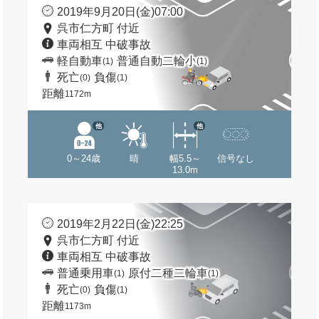
2019年9月20日(金)07:00
呉市仁方町 付近
車両相互 中破事故
軽自動車
普通自動二輪小
(1)
(1)
死亡
負傷
(0)
(1)
距離
1172m
他
他
0～24歳
晴
幅5.5～
信号なし
13.0m
2019年2月22日(金)22:25
呉市仁方町 付近
車両相互 中破事故
普通乗用車
原付二種二輪車
(1)
(1)
死亡
負傷
(0)
(1)
距離
1173m