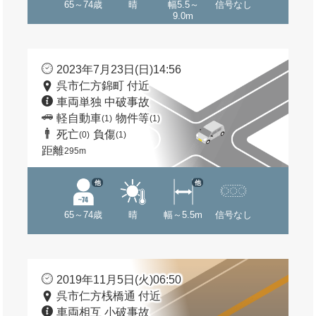
65～74歳
晴
幅5.5～
信号なし
9.0m
2023年7月23日(日)14:56
呉市仁方錦町 付近
車両単独 中破事故
軽自動車
物件等
(1)
(1)
死亡
負傷
(0)
(1)
距離
295m
他
他
65～74歳
晴
幅～5.5m
信号なし
2019年11月5日(火)06:50
呉市仁方桟橋通 付近
車両相互 小破事故