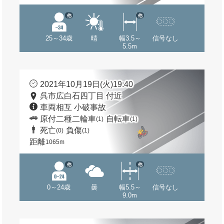
他
他
25～34歳
晴
幅3.5～
信号なし
5.5m
2021年10月19日(火)19:40
呉市広白石四丁目 付近
車両相互 小破事故
原付二種二輪車
自転車
(1)
(1)
死亡
負傷
(0)
(1)
距離
1065m
他
他
0～24歳
曇
幅5.5～
信号なし
9.0m