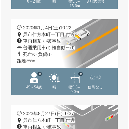
0～24歳
晴
幅5.5～
３灯式信号
13.0m
2020年1月4日(土)10:22
呉市仁方本町一丁目 付近
車両相互 小破事故
普通乗用車
軽自動車
(1)
(1)
死亡
負傷
(0)
(1)
距離
358m
他
他
45～54歳
晴
幅5.5～
信号なし
9.0m
2023年8月27日(日)10:37
呉市仁方本町一丁目 付近
車両相互 小破事故