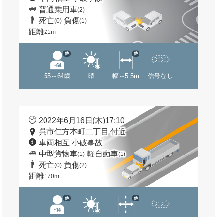
普通乗用車
(2)
死亡
負傷
(0)
(1)
距離
21m
他
他
55～64歳
晴
幅～5.5m
信号なし
2022年6月16日(木)17:10
呉市仁方本町二丁目 付近
車両相互 小破事故
中型貨物車
軽自動車
(1)
(1)
死亡
負傷
(0)
(2)
距離
170m
他
他