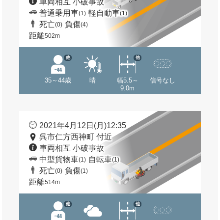
車両相互 小破事故
普通乗用車
軽自動車
(1)
(1)
死亡
負傷
(0)
(4)
距離
502m
他
他
35～44歳
晴
幅5.5～
信号なし
9.0m
2021年4月12日(月)12:35
呉市仁方西神町 付近
車両相互 小破事故
中型貨物車
自転車
(1)
(1)
死亡
負傷
(0)
(1)
距離
514m
他
他