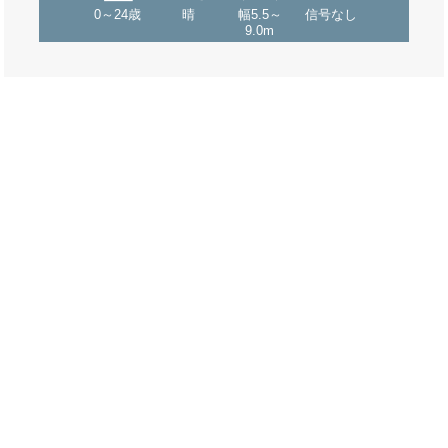
0～24歳
晴
幅5.5～
信号なし
9.0m