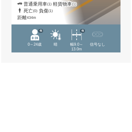
普通乗用車
軽貨物車
(1)
(1)
死亡
負傷
(0)
(1)
距離
434m
他
他
0～24歳
晴
幅9.0～
信号なし
13.0m