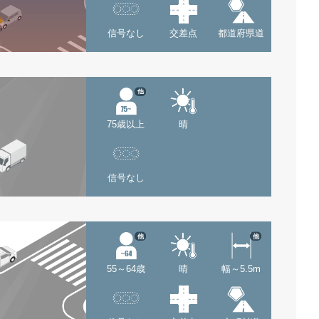
信号なし
交差点
都道府県道
他
75歳以上
晴
信号なし
他
他
55～64歳
晴
幅～5.5m