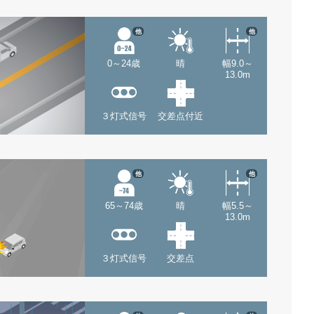
他
他
0～24歳
晴
幅9.0～
13.0m
３灯式信号
交差点付近
他
他
65～74歳
晴
幅5.5～
13.0m
３灯式信号
交差点