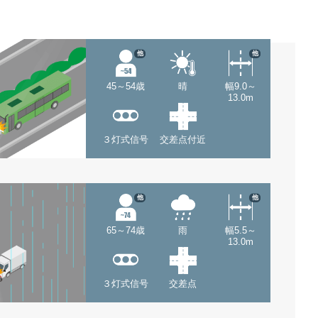
他
他
45～54歳
晴
幅9.0～
13.0m
３灯式信号
交差点付近
他
他
65～74歳
雨
幅5.5～
13.0m
３灯式信号
交差点