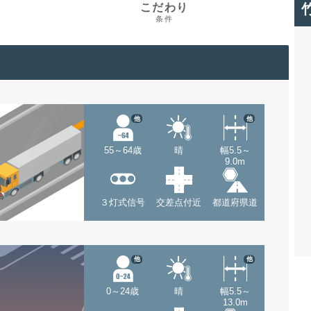
こだわり
条件
他
他
55～64歳
晴
幅5.5～
9.0m
３灯式信号
交差点付近
都道府県道
他
他
0～24歳
晴
幅5.5～
13.0m