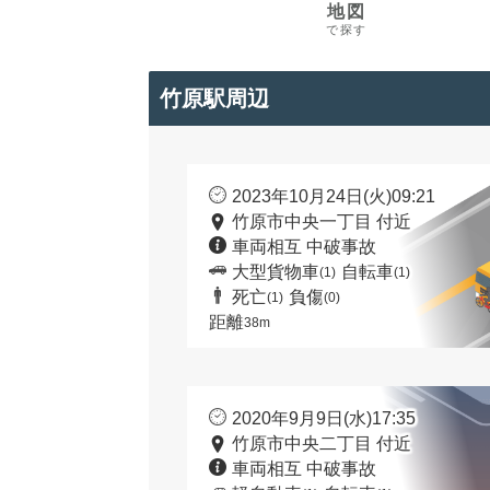
地図
で探す
竹原駅周辺
2023年10月24日(火)09:21
竹原市中央一丁目 付近
車両相互 中破事故
大型貨物車
自転車
(1)
(1)
死亡
負傷
(1)
(0)
距離
38m
2020年9月9日(水)17:35
竹原市中央二丁目 付近
車両相互 中破事故