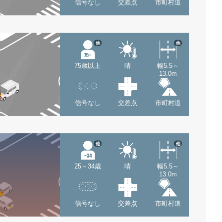
信号なし
交差点
市町村道
他
他
75歳以上
晴
幅5.5～
13.0m
信号なし
交差点
市町村道
他
他
25～34歳
晴
幅5.5～
13.0m
信号なし
交差点
市町村道