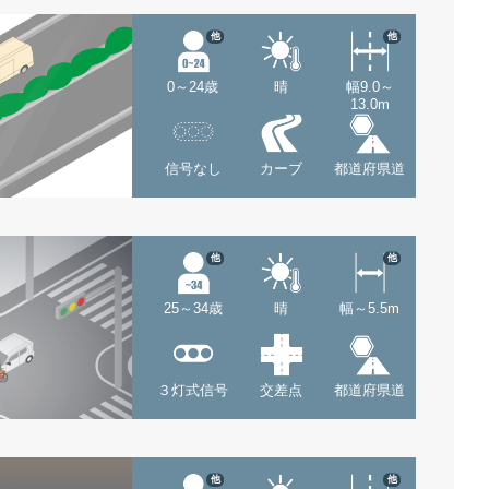
他
他
0～24歳
晴
幅9.0～
13.0m
信号なし
カーブ
都道府県道
他
他
25～34歳
晴
幅～5.5m
３灯式信号
交差点
都道府県道
他
他