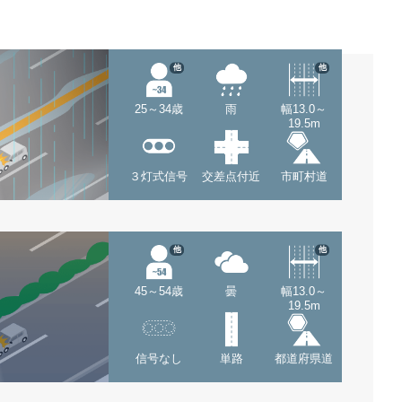
他
他
25～34歳
雨
幅13.0～
19.5m
３灯式信号
交差点付近
市町村道
他
他
45～54歳
曇
幅13.0～
19.5m
信号なし
単路
都道府県道