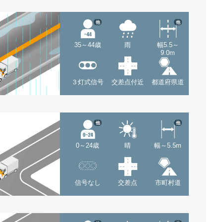
他
他
35～44歳
雨
幅5.5～
9.0m
３灯式信号
交差点付近
都道府県道
他
他
0～24歳
晴
幅～5.5m
信号なし
交差点
市町村道