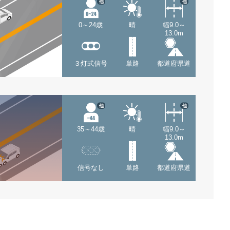
他
他
0～24歳
晴
幅9.0～
13.0m
３灯式信号
単路
都道府県道
他
他
35～44歳
晴
幅9.0～
13.0m
信号なし
単路
都道府県道