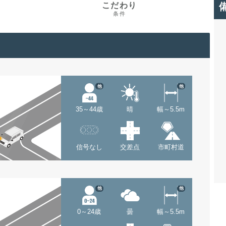
こだわり
条件
他
他
35～44歳
晴
幅～5.5m
信号なし
交差点
市町村道
他
他
0～24歳
曇
幅～5.5m