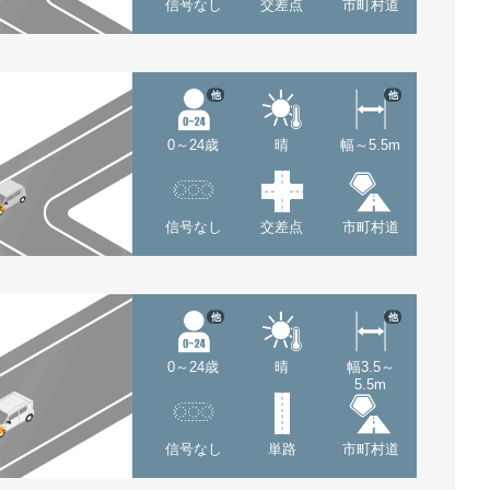
信号なし
交差点
市町村道
他
他
0～24歳
晴
幅～5.5m
信号なし
交差点
市町村道
他
他
0～24歳
晴
幅3.5～
5.5m
信号なし
単路
市町村道