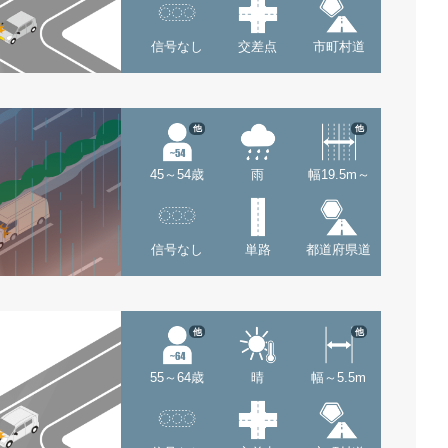
信号なし
交差点
市町村道
他
他
45～54歳
雨
幅19.5m～
信号なし
単路
都道府県道
他
他
55～64歳
晴
幅～5.5m