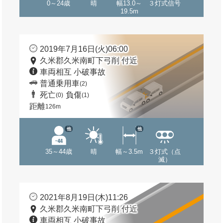
0～24歳
晴
幅13.0～
３灯式信号
19.5m
2019年7月16日(火)06:00
久米郡久米南町下弓削 付近
車両相互 小破事故
普通乗用車
(2)
死亡
負傷
(0)
(1)
距離
126m
他
他
35～44歳
晴
幅～3.5m
３灯式（点
滅）
2021年8月19日(木)11:26
久米郡久米南町下弓削 付近
車両相互 小破事故