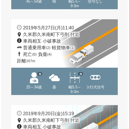
45～54歳
晴
幅5.5～
信号なし
9.0m
2019年5月27日(月)11:40
久米郡久米南町下弓削 付近
車両相互 小破事故
普通乗用車
軽貨物車
(2)
(1)
死亡
負傷
(0)
(4)
距離
207m
他
他
25～34歳
曇
幅5.5～
３灯式信号
9.0m
2019年9月20日(金)15:19
久米郡久米南町下弓削 付近
車両相互 小破事故