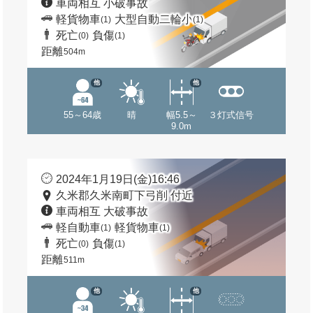
車両相互 小破事故
軽貨物車
大型自動二輪小
(1)
(1)
死亡
負傷
(0)
(1)
距離
504m
他
他
55～64歳
晴
幅5.5～
３灯式信号
9.0m
2024年1月19日(金)16:46
久米郡久米南町下弓削 付近
車両相互 大破事故
軽自動車
軽貨物車
(1)
(1)
死亡
負傷
(0)
(1)
距離
511m
他
他