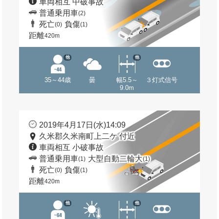
車両相互 中破事故
普通乗用車
(2)
死亡
負傷
(0)
(1)
距離
420m
他
他
35～44歳
曇
幅5.5～
３灯式信号
9.0m
2019年4月17日(水)14:09
久米郡久米南町上二ケ 付近
車両相互 小破事故
普通乗用車
大型自動二輪大
(1)
(1)
死亡
負傷
(0)
(1)
距離
420m
他
他