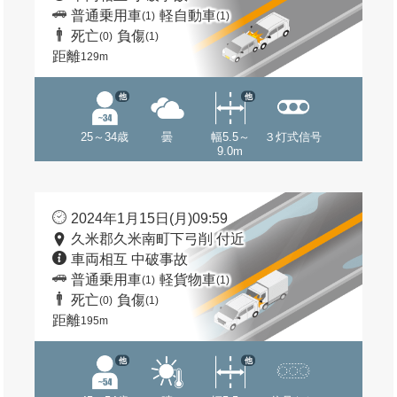
普通乗用車
軽自動車
(1)
(1)
死亡
負傷
(0)
(1)
距離
129m
他
他
25～34歳
曇
幅5.5～
３灯式信号
9.0m
2024年1月15日(月)09:59
久米郡久米南町下弓削 付近
車両相互 中破事故
普通乗用車
軽貨物車
(1)
(1)
死亡
負傷
(0)
(1)
距離
195m
他
他