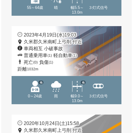
55～64歳
晴
幅5.5～
３灯式信号
13.0m
2023年4月19日(水)19:03
久米郡久米南町上弓削 付近
車両相互 小破事故
普通乗用車
軽自動車
(1)
(1)
死亡
負傷
(0)
(1)
距離
1032m
他
他
0～24歳
雨
幅9.0～
３灯式信号
13.0m
2020年10月24日(土)15:58
久米郡久米南町上弓削 付近