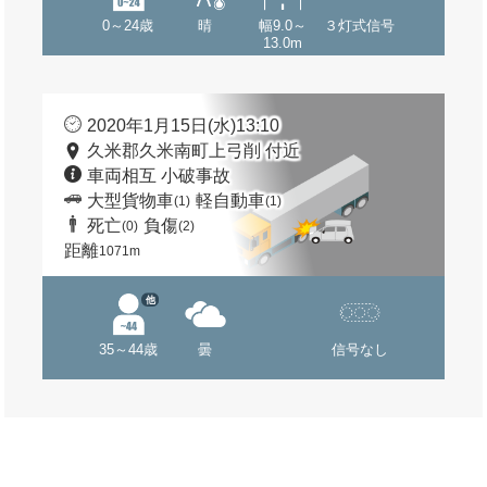
0～24歳
晴
幅9.0～
３灯式信号
13.0m
2020年1月15日(水)13:10
久米郡久米南町上弓削 付近
車両相互 小破事故
大型貨物車
軽自動車
(1)
(1)
死亡
負傷
(0)
(2)
距離
1071m
他
35～44歳
曇
信号なし