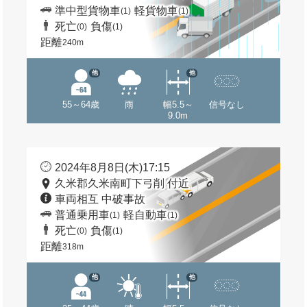
準中型貨物車
軽貨物車
(1)
(1)
死亡
負傷
(0)
(1)
距離
240m
他
他
55～64歳
雨
幅5.5～
信号なし
9.0m
2024年8月8日(木)17:15
久米郡久米南町下弓削 付近
車両相互 中破事故
普通乗用車
軽自動車
(1)
(1)
死亡
負傷
(0)
(1)
距離
318m
他
他