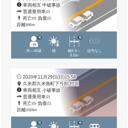
車両相互 中破事故
普通乗用車
(2)
死亡
負傷
(0)
(2)
距離
890m
他
他
35～44歳
晴
幅5.5～
信号なし
9.0m
2020年11月29日(日)15:58
久米郡久米南町下弓削 付近
車両相互 小破事故
普通乗用車
(2)
死亡
負傷
(0)
(1)
距離
1008m
他
他