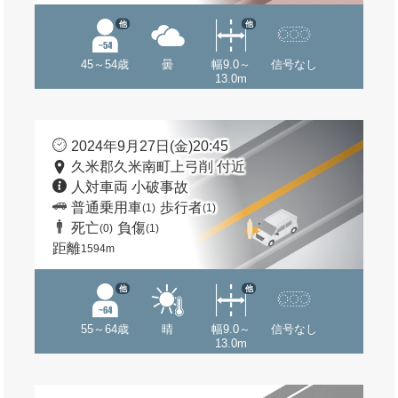
他
他
45～54歳
曇
幅9.0～
信号なし
13.0m
2024年9月27日(金)20:45
久米郡久米南町上弓削 付近
人対車両 小破事故
普通乗用車
歩行者
(1)
(1)
死亡
負傷
(0)
(1)
距離
1594m
他
他
55～64歳
晴
幅9.0～
信号なし
13.0m