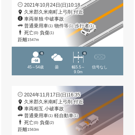
2021年10月24日(日)10:18
久米郡久米南町上弓削 付近
車両単独 中破事故
普通乗用車
物件等
歩行者
(1)
(1)
(1)
死亡
負傷
(0)
(1)
距離
1547m
他
他
45～54歳
曇
幅5.5～
信号なし
9.0m
2024年11月17日(日)16:35
久米郡久米南町上弓削 付近
車両相互 小破事故
普通乗用車
軽自動車
(1)
(1)
死亡
負傷
(0)
(2)
距離
1563m