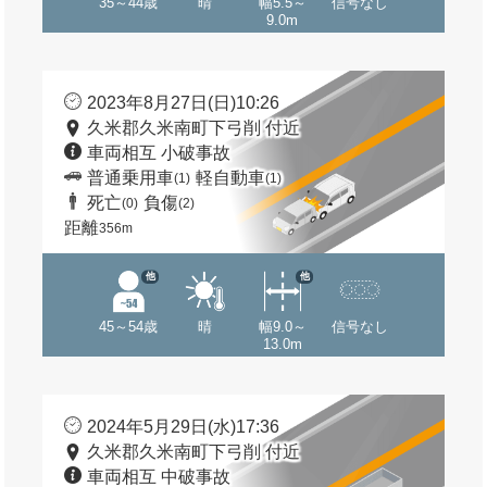
35～44歳
晴
幅5.5～
信号なし
9.0m
2023年8月27日(日)10:26
久米郡久米南町下弓削 付近
車両相互 小破事故
普通乗用車
軽自動車
(1)
(1)
死亡
負傷
(0)
(2)
距離
356m
他
他
45～54歳
晴
幅9.0～
信号なし
13.0m
2024年5月29日(水)17:36
久米郡久米南町下弓削 付近
車両相互 中破事故