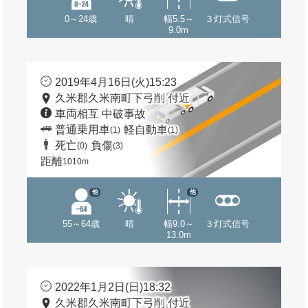
0～24歳
晴
幅5.5～
３灯式信号
9.0m
2019年4月16日(火)15:23
久米郡久米南町下弓削 付近
車両相互 中破事故
普通乗用車
軽自動車
(1)
(1)
死亡
負傷
(0)
(3)
距離
1010m
他
他
55～64歳
晴
幅9.0～
３灯式信号
13.0m
2022年1月2日(日)18:32
久米郡久米南町下弓削 付近