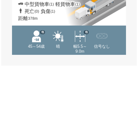
中型貨物車
軽貨物車
(1)
(1)
死亡
負傷
(0)
(1)
距離
378m
他
他
45～54歳
晴
幅5.5～
信号なし
9.0m