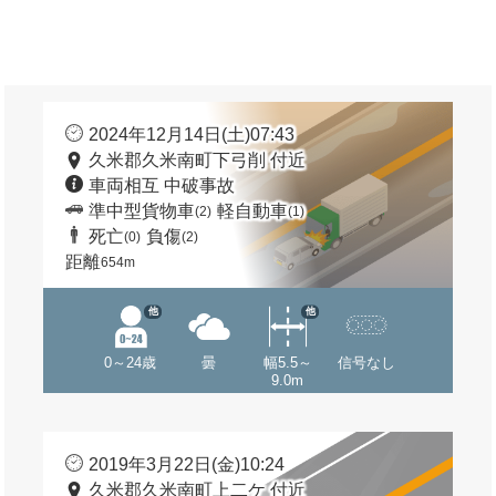
2024年12月14日(土)07:43
久米郡久米南町下弓削 付近
車両相互 中破事故
準中型貨物車
軽自動車
(2)
(1)
死亡
負傷
(0)
(2)
距離
654m
他
他
0～24歳
曇
幅5.5～
信号なし
9.0m
2019年3月22日(金)10:24
久米郡久米南町上二ケ 付近