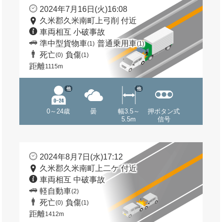
2024年7月16日(火)16:08
久米郡久米南町上弓削 付近
車両相互 小破事故
準中型貨物車
普通乗用車
(1)
(1)
死亡
負傷
(0)
(1)
距離
1115m
他
他
0～24歳
曇
幅3.5～
押ボタン式
5.5m
信号
2024年8月7日(水)17:12
久米郡久米南町上二ケ 付近
車両相互 中破事故
軽自動車
(2)
死亡
負傷
(0)
(1)
距離
1412m