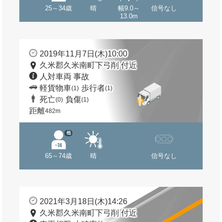
25～34歳
晴
幅9.0～
信号なし
13.0m
2019年11月7日(木)10:00
久米郡久米南町下弓削 付近
人対車両 事故
軽貨物車
歩行者
(1)
(1)
死亡
負傷
(0)
(1)
距離
482m
他
65～74歳
晴
信号なし
2021年3月18日(木)14:26
久米郡久米南町下弓削 付近