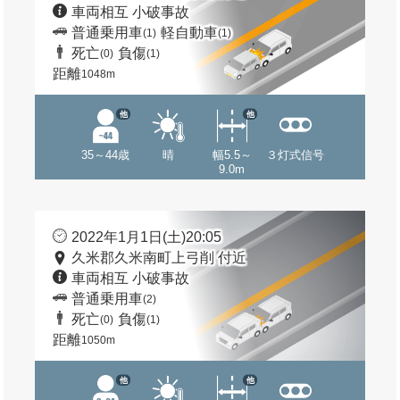
車両相互 小破事故
普通乗用車
軽自動車
(1)
(1)
死亡
負傷
(0)
(1)
距離
1048m
他
他
35～44歳
晴
幅5.5～
３灯式信号
9.0m
2022年1月1日(土)20:05
久米郡久米南町上弓削 付近
車両相互 小破事故
普通乗用車
(2)
死亡
負傷
(0)
(1)
距離
1050m
他
他