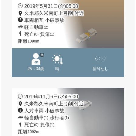
2019年5月31日(金)05:08
久米郡久米南町上弓削 付近
車両相互 小破事故
軽自動車
(2)
死亡
負傷
(0)
(1)
距離
1090m
他
25～34歳
晴
信号なし
2019年11月6日(水)05:00
久米郡久米南町上弓削 付近
人対車両 小破事故
軽自動車
歩行者
(1)
(1)
死亡
負傷
(0)
(1)
距離
1092m