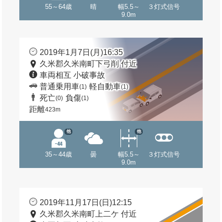
55～64歳
晴
幅5.5～
３灯式信号
9.0m
2019年1月7日(月)16:35
久米郡久米南町下弓削 付近
車両相互 小破事故
普通乗用車
軽自動車
(1)
(1)
死亡
負傷
(0)
(1)
距離
423m
他
他
35～44歳
曇
幅5.5～
３灯式信号
9.0m
2019年11月17日(日)12:15
久米郡久米南町上二ケ 付近