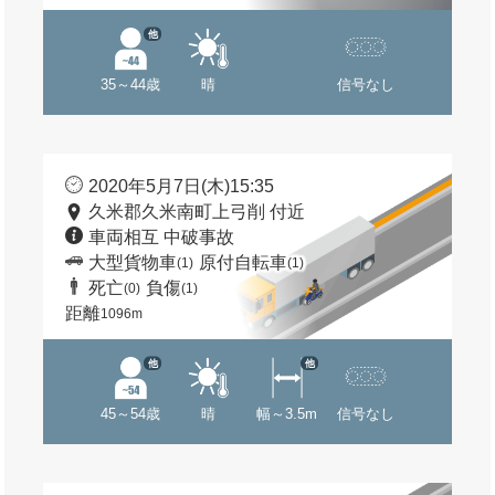
他
35～44歳
晴
信号なし
2020年5月7日(木)15:35
久米郡久米南町上弓削 付近
車両相互 中破事故
大型貨物車
原付自転車
(1)
(1)
死亡
負傷
(0)
(1)
距離
1096m
他
他
45～54歳
晴
幅～3.5m
信号なし