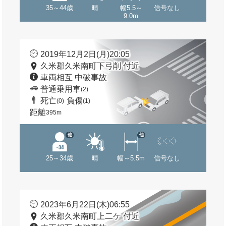
35～44歳
晴
幅5.5～
信号なし
9.0m
2019年12月2日(月)20:05
久米郡久米南町下弓削 付近
車両相互 中破事故
普通乗用車
(2)
死亡
負傷
(0)
(1)
距離
395m
他
他
25～34歳
晴
幅～5.5m
信号なし
2023年6月22日(木)06:55
久米郡久米南町上二ケ 付近