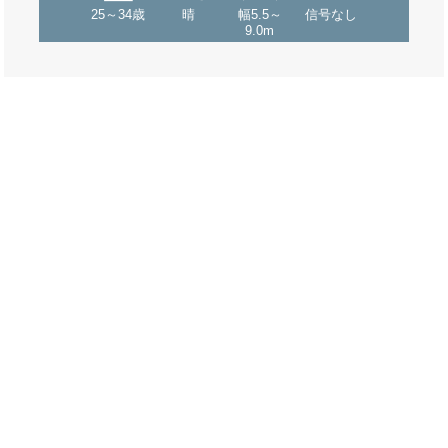
25～34歳
晴
幅5.5～
信号なし
9.0m