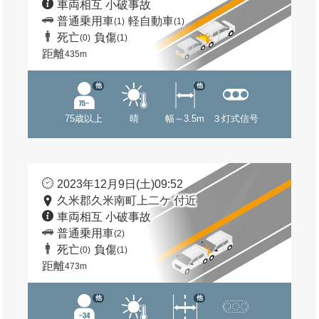
車両相互 小破事故
普通乗用車
軽自動車
(1)
(1)
死亡
負傷
(0)
(1)
距離
435m
他
他
75歳以上
晴
幅～3.5m
３灯式信号
2023年12月9日(土)09:52
久米郡久米南町上二ケ 付近
車両相互 小破事故
普通乗用車
(2)
死亡
負傷
(0)
(1)
距離
473m
他
他