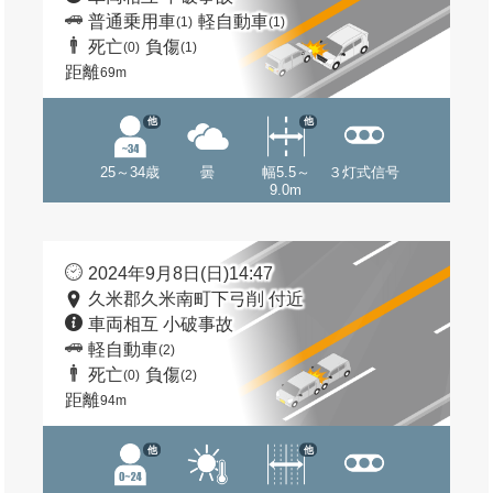
普通乗用車
軽自動車
(1)
(1)
死亡
負傷
(0)
(1)
距離
69m
他
他
25～34歳
曇
幅5.5～
３灯式信号
9.0m
2024年9月8日(日)14:47
久米郡久米南町下弓削 付近
車両相互 小破事故
軽自動車
(2)
死亡
負傷
(0)
(2)
距離
94m
他
他