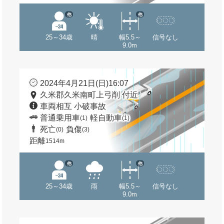
他
他
25～34歳
晴
幅5.5～
信号なし
9.0m
2024年4月21日(日)16:07
久米郡久米南町上弓削 付近
車両相互 小破事故
普通乗用車
軽自動車
(1)
(1)
死亡
負傷
(0)
(3)
距離
1514m
他
他
25～34歳
雨
幅5.5～
信号なし
9.0m