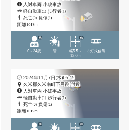
人対車両 小破事故
軽自動車
歩行者
(1)
(1)
死亡
負傷
(0)
(1)
距離
1017m
他
他
0～24歳
晴
幅5.5～
３灯式信号
13.0m
2024年11月7日(木)05:45
久米郡久米南町下弓削 付近
人対車両 小破事故
軽自動車
歩行者
(1)
(1)
死亡
負傷
(0)
(1)
距離
1019m
他
他