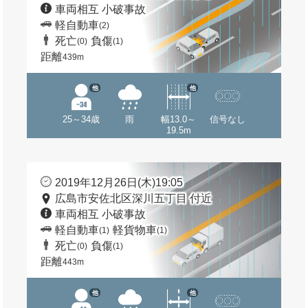
車両相互 小破事故
軽自動車
(2)
死亡
負傷
(0)
(1)
距離
439m
他
他
25～34歳
雨
幅13.0～
信号なし
19.5m
2019年12月26日(木)19:05
広島市安佐北区深川五丁目 付近
車両相互 小破事故
軽自動車
軽貨物車
(1)
(1)
死亡
負傷
(0)
(1)
距離
443m
他
他