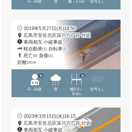
0～24歳
雪
幅～5.5m
信号なし
2019年5月27日(月)18:50
広島市安佐北区深川六丁目 付近
車両相互 小破事故
軽自動車
自転車
(1)
(1)
死亡
負傷
(0)
(1)
距離
141m
他
他
0～24歳
雨
幅5.5～
信号なし
9.0m
2023年3月15日(水)16:15
広島市安佐北区深川六丁目 付近
車両相互 小破事故