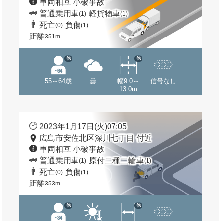
車両相互 小破事故
普通乗用車
軽貨物車
(1)
(1)
死亡
負傷
(0)
(1)
距離
351m
他
他
55～64歳
曇
幅9.0～
信号なし
13.0m
2023年1月17日(火)07:05
広島市安佐北区深川七丁目 付近
車両相互 小破事故
普通乗用車
原付二種二輪車
(1)
(1)
死亡
負傷
(0)
(1)
距離
353m
他
他