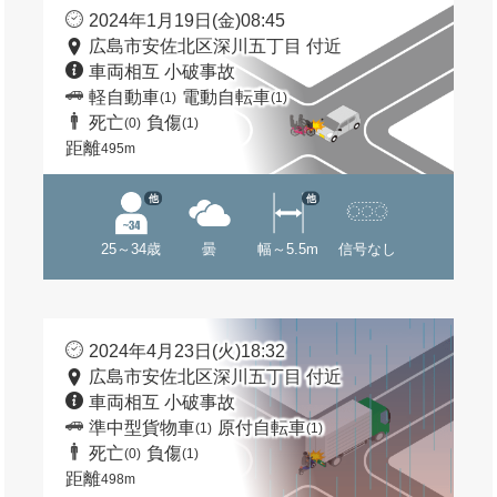
2024年1月19日(金)08:45
広島市安佐北区深川五丁目 付近
車両相互 小破事故
軽自動車
電動自転車
(1)
(1)
死亡
負傷
(0)
(1)
距離
495m
他
他
25～34歳
曇
幅～5.5m
信号なし
2024年4月23日(火)18:32
広島市安佐北区深川五丁目 付近
車両相互 小破事故
準中型貨物車
原付自転車
(1)
(1)
死亡
負傷
(0)
(1)
距離
498m