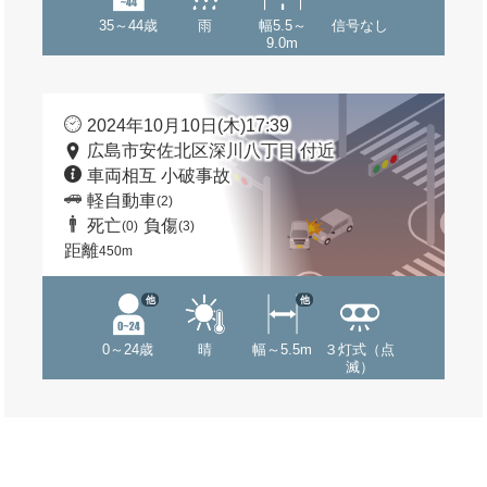
35～44歳
雨
幅5.5～
信号なし
9.0m
2024年10月10日(木)17:39
広島市安佐北区深川八丁目 付近
車両相互 小破事故
軽自動車
(2)
死亡
負傷
(0)
(3)
距離
450m
他
他
0～24歳
晴
幅～5.5m
３灯式（点
滅）