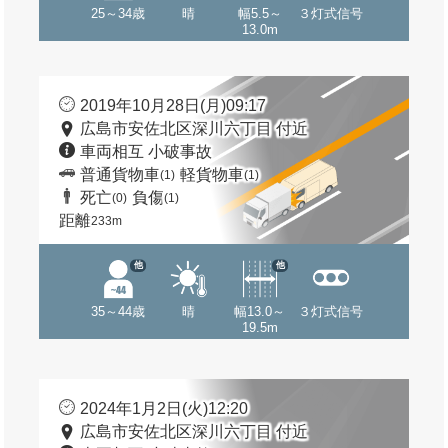
25～34歳
晴
幅5.5～
３灯式信号
13.0m
2019年10月28日(月)09:17
広島市安佐北区深川六丁目 付近
車両相互 小破事故
普通貨物車
軽貨物車
(1)
(1)
死亡
負傷
(0)
(1)
距離
233m
他
他
35～44歳
晴
幅13.0～
３灯式信号
19.5m
2024年1月2日(火)12:20
広島市安佐北区深川六丁目 付近