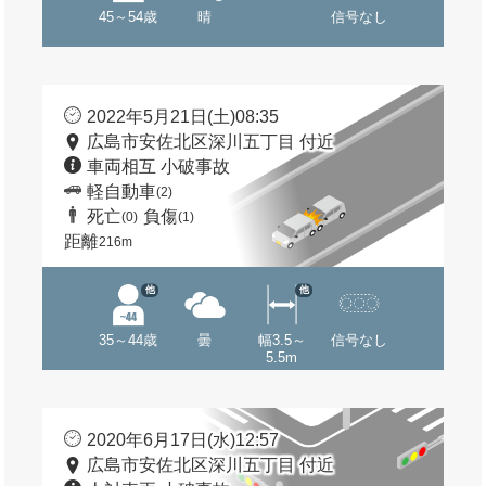
45～54歳
晴
信号なし
2022年5月21日(土)08:35
広島市安佐北区深川五丁目 付近
車両相互 小破事故
軽自動車
(2)
死亡
負傷
(0)
(1)
距離
216m
他
他
35～44歳
曇
幅3.5～
信号なし
5.5m
2020年6月17日(水)12:57
広島市安佐北区深川五丁目 付近