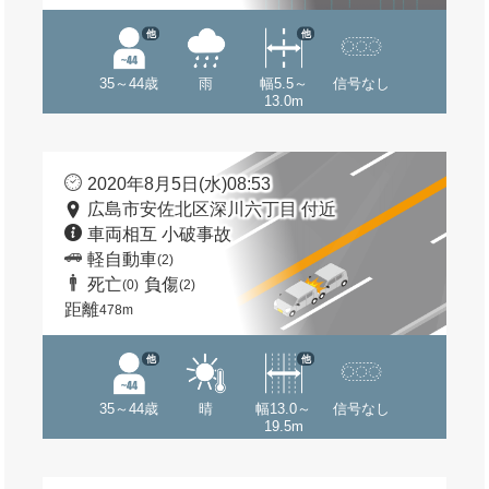
他
他
35～44歳
雨
幅5.5～
信号なし
13.0m
2020年8月5日(水)08:53
広島市安佐北区深川六丁目 付近
車両相互 小破事故
軽自動車
(2)
死亡
負傷
(0)
(2)
距離
478m
他
他
35～44歳
晴
幅13.0～
信号なし
19.5m