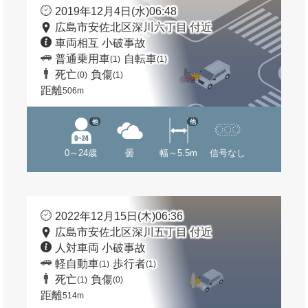
2019年12月4日(水)06:48
広島市安佐北区深川六丁目 付近
車両相互 小破事故
普通乗用車
自転車
(1)
(1)
死亡
負傷
(0)
(1)
距離
506m
他
他
0～24歳
曇
幅～5.5m
信号なし
2022年12月15日(木)06:36
広島市安佐北区深川五丁目 付近
人対車両 小破事故
軽自動車
歩行者
(1)
(1)
死亡
負傷
(1)
(0)
距離
514m