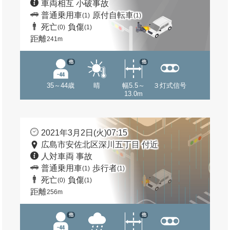
車両相互 小破事故
普通乗用車
原付自転車
(1)
(1)
死亡
負傷
(0)
(1)
距離
241m
他
他
35～44歳
晴
幅5.5～
３灯式信号
13.0m
2021年3月2日(火)07:15
広島市安佐北区深川五丁目 付近
人対車両 事故
普通乗用車
歩行者
(1)
(1)
死亡
負傷
(0)
(1)
距離
256m
他
他