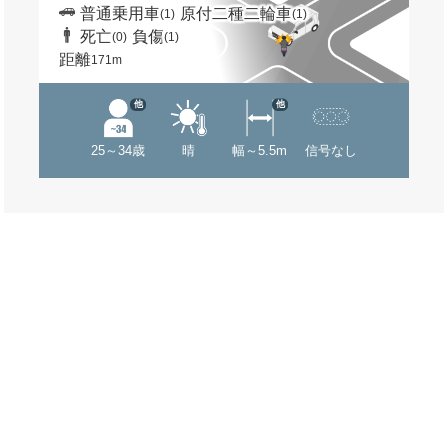
普通乗用車
原付二種二輪車
(1)
(1)
死亡
負傷
(0)
(1)
距離
171m
他
他
25～34歳
晴
幅～5.5m
信号なし