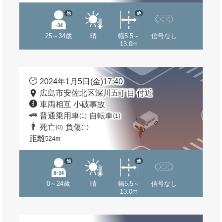
他
他
25～34歳
晴
幅5.5～
信号なし
13.0m
2024年1月5日(金)17:40
広島市安佐北区深川五丁目 付近
車両相互 小破事故
普通乗用車
自転車
(1)
(1)
死亡
負傷
(0)
(1)
距離
524m
他
他
0～24歳
晴
幅5.5～
信号なし
13.0m