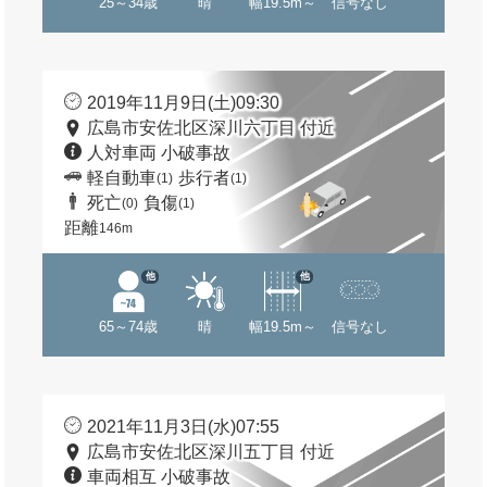
25～34歳
晴
幅19.5m～
信号なし
2019年11月9日(土)09:30
広島市安佐北区深川六丁目 付近
人対車両 小破事故
軽自動車
歩行者
(1)
(1)
死亡
負傷
(0)
(1)
距離
146m
他
他
65～74歳
晴
幅19.5m～
信号なし
2021年11月3日(水)07:55
広島市安佐北区深川五丁目 付近
車両相互 小破事故