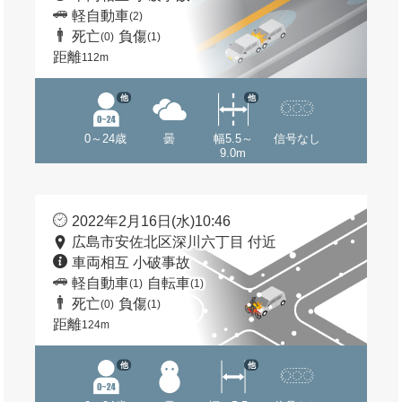
軽自動車
(2)
死亡
負傷
(0)
(1)
距離
112m
他
他
0～24歳
曇
幅5.5～
信号なし
9.0m
2022年2月16日(水)10:46
広島市安佐北区深川六丁目 付近
車両相互 小破事故
軽自動車
自転車
(1)
(1)
死亡
負傷
(0)
(1)
距離
124m
他
他