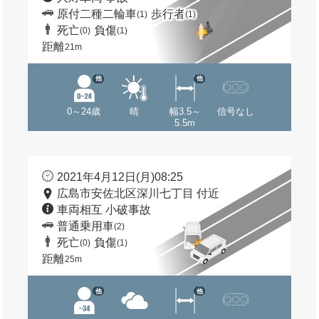
原付二種二輪車
歩行者
(1)
(1)
死亡
負傷
(0)
(1)
距離
21m
他
他
0～24歳
晴
幅3.5～
信号なし
5.5m
2021年4月12日(月)08:25
広島市安佐北区深川七丁目 付近
車両相互 小破事故
普通乗用車
(2)
死亡
負傷
(0)
(1)
距離
25m
他
他