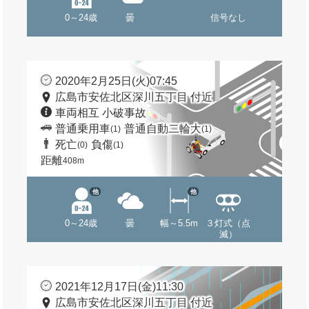
0～24歳
曇
信号なし
2020年2月25日(火)07:45
広島市安佐北区深川五丁目 付近
車両相互 小破事故
普通乗用車
普通自動二輪大
(1)
(1)
死亡
負傷
(0)
(1)
距離
408m
他
他
0～24歳
曇
幅～5.5m
３灯式（点
滅）
2021年12月17日(金)11:30
広島市安佐北区深川五丁目 付近