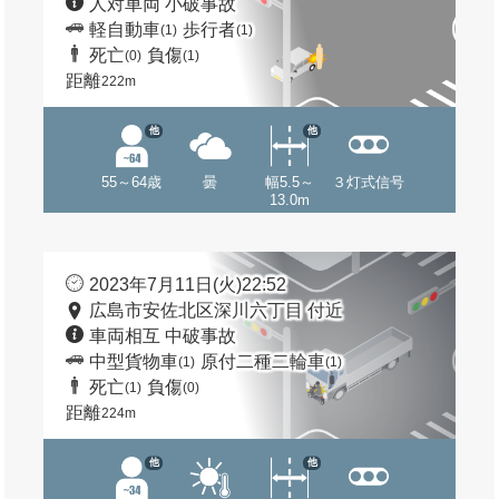
人対車両 小破事故
軽自動車
歩行者
(1)
(1)
死亡
負傷
(0)
(1)
距離
222m
他
他
55～64歳
曇
幅5.5～
３灯式信号
13.0m
2023年7月11日(火)22:52
広島市安佐北区深川六丁目 付近
車両相互 中破事故
中型貨物車
原付二種二輪車
(1)
(1)
死亡
負傷
(1)
(0)
距離
224m
他
他