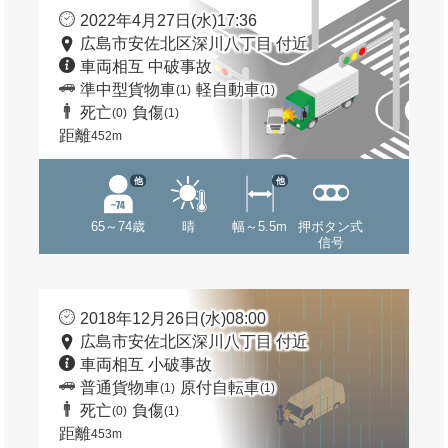
2022年4月27日(水)17:36
広島市安佐北区深川八丁目 付近
車両相互 中破事故
準中型貨物車
軽自動車
(1)
(1)
死亡
負傷
(0)
(1)
距離
452m
他
他
65～74歳
晴
幅～5.5m
押ボタン式
信号
2018年12月26日(水)08:00
広島市安佐北区深川八丁目 付近
車両相互 小破事故
普通貨物車
原付自転車
(1)
(1)
死亡
負傷
(0)
(1)
距離
453m