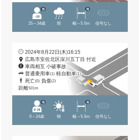
他
他
25～34歳
雨
幅～5.5m
信号なし
2024年8月22日(木)16:15
広島市安佐北区深川五丁目 付近
車両相互 小破事故
普通乗用車
軽自動車
(1)
(1)
死亡
負傷
(0)
(2)
距離
501m
他
他
0～24歳
晴
幅～5.5m
信号なし