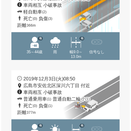
車両相互 小破事故
軽自動車
(2)
死亡
負傷
(0)
(3)
距離
366m
他
他
35～44歳
雨
幅9.0～
信号なし
13.0m
2019年12月3日(火)08:50
広島市安佐北区深川六丁目 付近
車両相互 小破事故
普通乗用車
普通自動二輪小
(1)
(1)
死亡
負傷
(0)
(1)
距離
377m
他
他