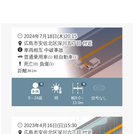
2024年7月18日(木)20:15
広島市安佐北区深川五丁目 付近
車両相互 中破事故
普通乗用車
軽自動車
(1)
(1)
死亡
負傷
(0)
(1)
距離
361m
他
他
0～24歳
晴
幅9.0～
信号なし
13.0m
2023年4月16日(日)15:30
広島市安佐北区深川六丁目 付近