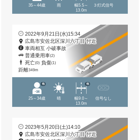
35～44歳
雨
幅5.5～
３灯式信号
13.0m
2022年9月21日(水)15:34
広島市安佐北区深川六丁目 付近
車両相互 小破事故
普通乗用車
(2)
死亡
負傷
(0)
(1)
距離
349m
他
他
25～34歳
晴
幅9.0～
信号なし
13.0m
2023年5月20日(土)14:10
広島市安佐北区深川六丁目 付近