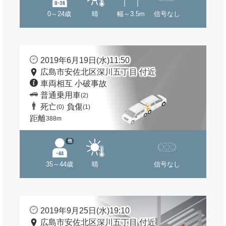
0～24歳
晴
幅～3.5m
信号なし
2019年6月19日(水)11:50
広島市安佐北区深川五丁目 付近
車両相互 小破事故
普通乗用車
(2)
死亡
負傷
(0)
(1)
距離
388m
他
35～44歳
晴
信号なし
2019年9月25日(水)19:10
広島市安佐北区深川五丁目 付近