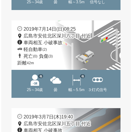
25～34歳
曇
幅～3.5m
信号なし
2019年7月14日(日)08:25
広島市安佐北区深川六丁目 付近
車両相互 小破事故
軽自動車
(2)
死亡
負傷
(0)
(3)
距離
42m
他
他
25～34歳
曇
幅～5.5m
３灯式信号
2019年3月7日(木)19:40
広島市安佐北区深川五丁目 付近
車両相互 小破事故