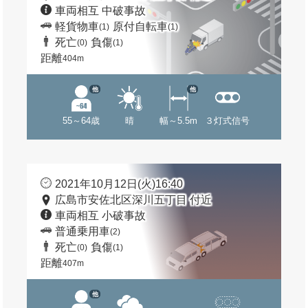
車両相互 中破事故
軽貨物車
原付自転車
(1)
(1)
死亡
負傷
(0)
(1)
距離
404m
他
他
55～64歳
晴
幅～5.5m
３灯式信号
2021年10月12日(火)16:40
広島市安佐北区深川五丁目 付近
車両相互 小破事故
普通乗用車
(2)
死亡
負傷
(0)
(1)
距離
407m
他