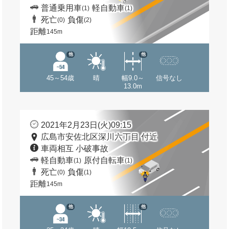
普通乗用車
軽自動車
(1)
(1)
死亡
負傷
(0)
(2)
距離
145m
他
他
45～54歳
晴
幅9.0～
信号なし
13.0m
2021年2月23日(火)09:15
広島市安佐北区深川六丁目 付近
車両相互 小破事故
軽自動車
原付自転車
(1)
(1)
死亡
負傷
(0)
(1)
距離
145m
他
他