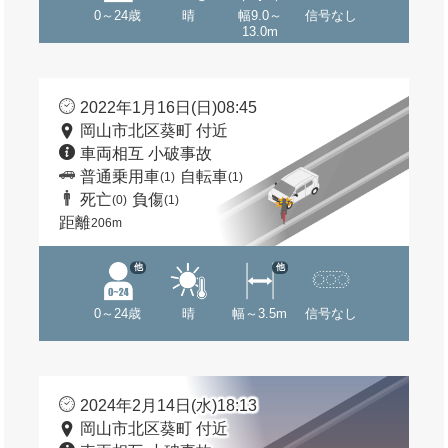
0～24歳
晴
幅9.0～
信号なし
13.0m
2022年1月16日(日)08:45
岡山市北区葵町 付近
車両相互 小破事故
普通乗用車
自転車
(1)
(1)
死亡
負傷
(0)
(1)
距離
206m
他
他
0～24歳
晴
幅～3.5m
信号なし
2024年2月14日(水)18:13
岡山市北区葵町 付近