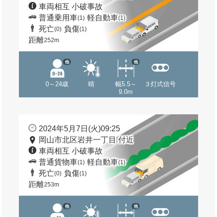
車両相互 小破事故
普通乗用車
軽自動車
(1)
(1)
死亡
負傷
(0)
(1)
距離
252m
他
他
0～24歳
晴
幅5.5～
３灯式信号
9.0m
2024年5月7日(火)09:25
岡山市北区岩井一丁目 付近
車両相互 小破事故
普通貨物車
軽自動車
(1)
(1)
死亡
負傷
(0)
(1)
距離
253m
他
他