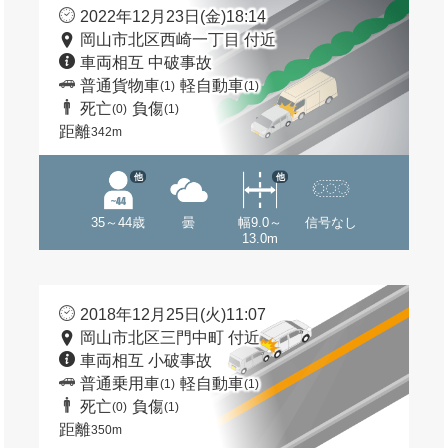
2022年12月23日(金)18:14
岡山市北区西崎一丁目 付近
車両相互 中破事故
普通貨物車
軽自動車
(1)
(1)
死亡
負傷
(0)
(1)
距離
342m
他
他
35～44歳
曇
幅9.0～
信号なし
13.0m
2018年12月25日(火)11:07
岡山市北区三門中町 付近
車両相互 小破事故
普通乗用車
軽自動車
(1)
(1)
死亡
負傷
(0)
(1)
距離
350m