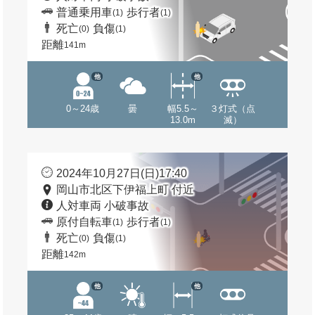
普通乗用車
歩行者
(1)
(1)
死亡
負傷
(0)
(1)
距離
141m
他
他
0～24歳
曇
幅5.5～
３灯式（点
13.0m
滅）
2024年10月27日(日)17:40
岡山市北区下伊福上町 付近
人対車両 小破事故
原付自転車
歩行者
(1)
(1)
死亡
負傷
(0)
(1)
距離
142m
他
他