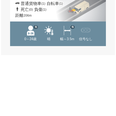
普通貨物車
自転車
(1)
(1)
死亡
負傷
(0)
(1)
距離
206m
他
他
0～24歳
晴
幅～3.5m
信号なし