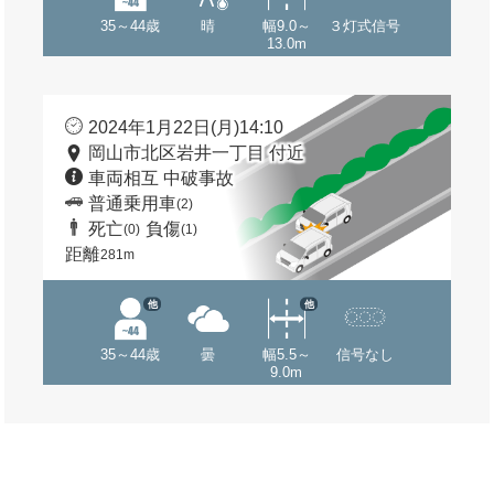
35～44歳
晴
幅9.0～
３灯式信号
13.0m
2024年1月22日(月)14:10
岡山市北区岩井一丁目 付近
車両相互 中破事故
普通乗用車
(2)
死亡
負傷
(0)
(1)
距離
281m
他
他
35～44歳
曇
幅5.5～
信号なし
9.0m