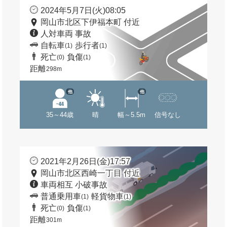
2024年5月7日(火)08:05
岡山市北区下伊福本町 付近
人対車両 事故
自転車
歩行者
(1)
(1)
死亡
負傷
(0)
(1)
距離
298m
他
他
35～44歳
晴
幅～5.5m
信号なし
2021年2月26日(金)17:57
岡山市北区西崎一丁目 付近
車両相互 小破事故
普通乗用車
軽貨物車
(1)
(1)
死亡
負傷
(0)
(1)
距離
301m