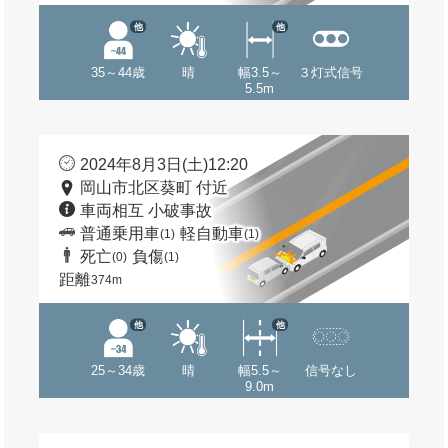
他
他
35～44歳
晴
幅3.5～
３灯式信号
5.5m
2024年8月3日(土)12:20
岡山市北区葵町 付近
車両相互 小破事故
普通乗用車
軽自動車
(1)
(1)
死亡
負傷
(0)
(1)
距離
374m
他
他
25～34歳
晴
幅5.5～
信号なし
9.0m