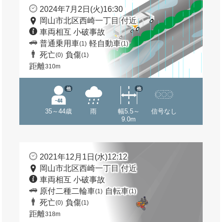
2024年7月2日(火)16:30
岡山市北区西崎一丁目 付近
車両相互 小破事故
普通乗用車
軽自動車
(1)
(1)
死亡
負傷
(0)
(1)
距離
310m
他
他
35～44歳
雨
幅5.5～
信号なし
9.0m
2021年12月1日(水)12:12
岡山市北区西崎一丁目 付近
車両相互 小破事故
原付二種二輪車
自転車
(1)
(1)
死亡
負傷
(0)
(1)
距離
318m