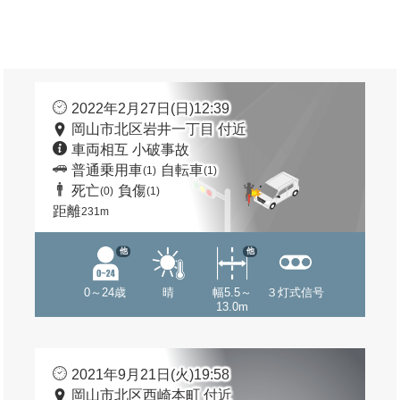
2022年2月27日(日)12:39
岡山市北区岩井一丁目 付近
車両相互 小破事故
普通乗用車
自転車
(1)
(1)
死亡
負傷
(0)
(1)
距離
231m
他
他
0～24歳
晴
幅5.5～
３灯式信号
13.0m
2021年9月21日(火)19:58
岡山市北区西崎本町 付近