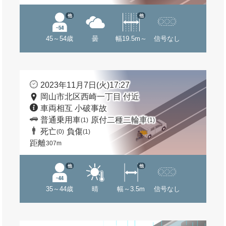
他
他
45～54歳
曇
幅19.5m～
信号なし
2023年11月7日(火)17:27
岡山市北区西崎一丁目 付近
車両相互 小破事故
普通乗用車
原付二種二輪車
(1)
(1)
死亡
負傷
(0)
(1)
距離
307m
他
他
35～44歳
晴
幅～3.5m
信号なし