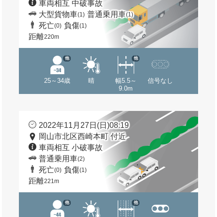
車両相互 中破事故
大型貨物車
普通乗用車
(1)
(1)
死亡
負傷
(0)
(1)
距離
220m
他
他
25～34歳
晴
幅5.5～
信号なし
9.0m
2022年11月27日(日)08:19
岡山市北区西崎本町 付近
車両相互 小破事故
普通乗用車
(2)
死亡
負傷
(0)
(1)
距離
221m
他
他