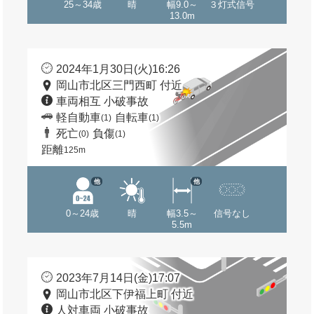
25～34歳
晴
幅9.0～
３灯式信号
13.0m
2024年1月30日(火)16:26
岡山市北区三門西町 付近
車両相互 小破事故
軽自動車
自転車
(1)
(1)
死亡
負傷
(0)
(1)
距離
125m
他
他
0～24歳
晴
幅3.5～
信号なし
5.5m
2023年7月14日(金)17:07
岡山市北区下伊福上町 付近
人対車両 小破事故