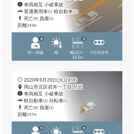
車両相互 小破事故
普通乗用車
軽自動車
(1)
(1)
死亡
負傷
(0)
(1)
距離
243m
他
他
35～44歳
晴
幅13.0～
３灯式信号
19.5m
2020年9月29日(火)19:00
岡山市北区岩井一丁目 付近
車両相互 小破事故
軽自動車
自転車
(1)
(1)
死亡
負傷
(0)
(1)
距離
247m
他
他