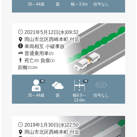
35～44歳
曇
幅～3.5m
信号なし
2021年5月12日(水)09:32
岡山市北区西崎本町 付近
車両相互 小破事故
普通乗用車
(2)
死亡
負傷
(0)
(1)
距離
212m
他
他
35～44歳
曇
幅9.0～
信号なし
13.0m
2019年1月30日(水)22:50
岡山市北区西崎本町 付近