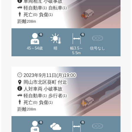
車両相互 小破事故
軽自動車
自転車
(1)
(1)
死亡
負傷
(0)
(1)
距離
208m
他
他
45～54歳
晴
幅3.5～
信号なし
5.5m
2023年9月11日(月)19:00
岡山市北区葵町 付近
人対車両 小破事故
軽自動車
歩行者
(1)
(1)
死亡
負傷
(0)
(1)
距離
208m
他
他