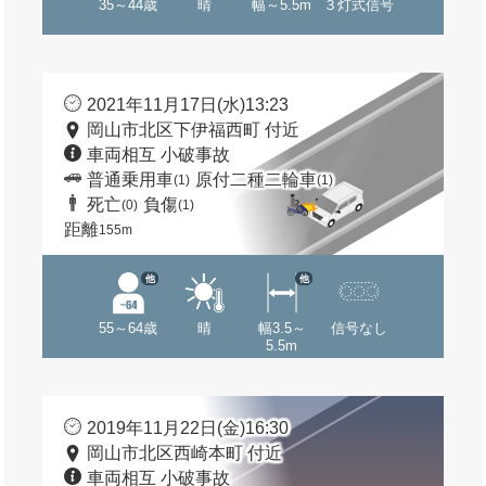
35～44歳
晴
幅～5.5m
３灯式信号
2021年11月17日(水)13:23
岡山市北区下伊福西町 付近
車両相互 小破事故
普通乗用車
原付二種二輪車
(1)
(1)
死亡
負傷
(0)
(1)
距離
155m
他
他
55～64歳
晴
幅3.5～
信号なし
5.5m
2019年11月22日(金)16:30
岡山市北区西崎本町 付近
車両相互 小破事故