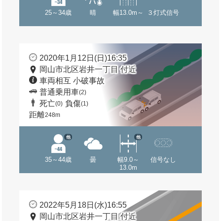
25～34歳
晴
幅13.0m～
３灯式信号
2020年1月12日(日)16:35
岡山市北区岩井一丁目 付近
車両相互 小破事故
普通乗用車
(2)
死亡
負傷
(0)
(1)
距離
248m
他
他
35～44歳
曇
幅9.0～
信号なし
13.0m
2022年5月18日(水)16:55
岡山市北区岩井一丁目 付近