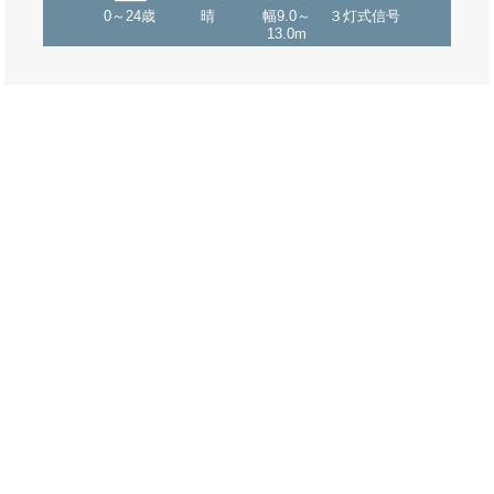
0～24歳
晴
幅9.0～
３灯式信号
13.0m