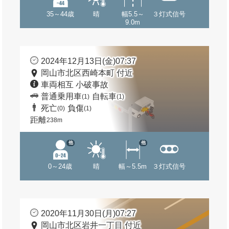
35～44歳
晴
幅5.5～
３灯式信号
9.0m
2024年12月13日(金)07:37
岡山市北区西崎本町 付近
車両相互 小破事故
普通乗用車
自転車
(1)
(1)
死亡
負傷
(0)
(1)
距離
238m
他
他
0～24歳
晴
幅～5.5m
３灯式信号
2020年11月30日(月)07:27
岡山市北区岩井一丁目 付近