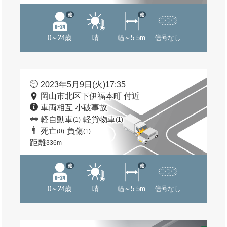
他
他
0～24歳
晴
幅～5.5m
信号なし
2023年5月9日(火)17:35
岡山市北区下伊福本町 付近
車両相互 小破事故
軽自動車
軽貨物車
(1)
(1)
死亡
負傷
(0)
(1)
距離
336m
他
他
0～24歳
晴
幅～5.5m
信号なし