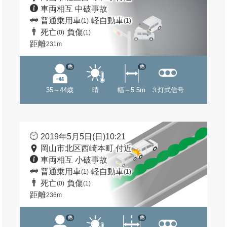
車両相互 中破事故
普通乗用車
軽自動車
(1)
(1)
死亡
負傷
(0)
(1)
距離
231m
他
他
35～44歳
晴
幅～5.5m
３灯式信号
2019年5月5日(日)10:21
岡山市北区西崎本町 付近
車両相互 小破事故
普通乗用車
軽自動車
(1)
(1)
死亡
負傷
(0)
(1)
距離
236m
他
他