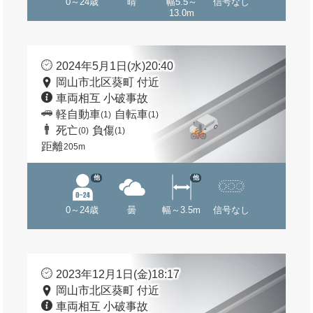
0～24歳
晴
幅5.5～
信号なし
13.0m
2024年5月1日(水)20:40
岡山市北区葵町 付近
車両相互 小破事故
軽自動車
自転車
(1)
(1)
死亡
負傷
(0)
(1)
距離
205m
他
他
0～24歳
曇
幅～3.5m
信号なし
2023年12月1日(金)18:17
岡山市北区葵町 付近
車両相互 小破事故