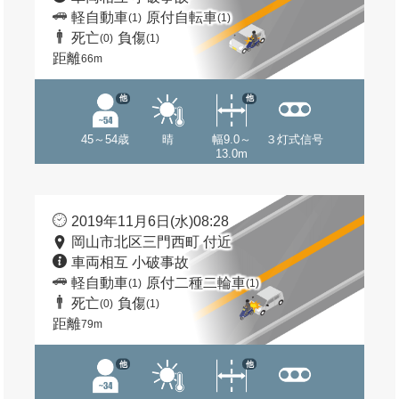
軽自動車
原付自転車
(1)
(1)
死亡
負傷
(0)
(1)
距離
66m
他
他
45～54歳
晴
幅9.0～
３灯式信号
13.0m
2019年11月6日(水)08:28
岡山市北区三門西町 付近
車両相互 小破事故
軽自動車
原付二種二輪車
(1)
(1)
死亡
負傷
(0)
(1)
距離
79m
他
他