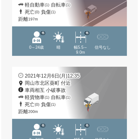
軽自動車
自転車
(1)
(1)
死亡
負傷
(0)
(1)
距離
197m
他
他
0～24歳
晴
幅5.5～
信号なし
9.0m
2021年12月6日(月)12:35
岡山市北区葵町 付近
車両相互 小破事故
軽貨物車
自転車
(1)
(1)
死亡
負傷
(0)
(1)
距離
200m
他
他