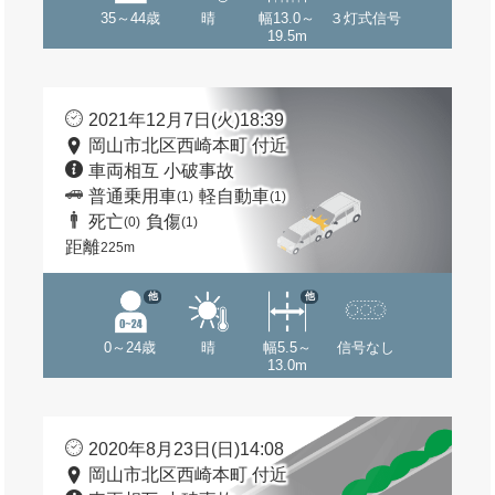
35～44歳
晴
幅13.0～
３灯式信号
19.5m
2021年12月7日(火)18:39
岡山市北区西崎本町 付近
車両相互 小破事故
普通乗用車
軽自動車
(1)
(1)
死亡
負傷
(0)
(1)
距離
225m
他
他
0～24歳
晴
幅5.5～
信号なし
13.0m
2020年8月23日(日)14:08
岡山市北区西崎本町 付近