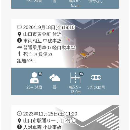
25～34歳
雨
幅3.5～
信号なし
5.5m
2020年9月18日(金)19:10
山口市黄金町 付近
車両相互 中破事故
普通乗用車
軽自動車
(1)
(1)
死亡
負傷
(0)
(2)
距離
306m
他
他
25～34歳
曇
幅5.5～
３灯式信号
13.0m
2023年11月25日(土)11:20
山口市駅通り一丁目 付近
人対車両 小破事故