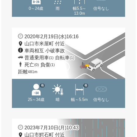
0～24歳
雨
幅5.5～
信号なし
13.0m
2020年2月19日(水)16:16
山口市米屋町 付近
車両相互 小破事故
普通乗用車
自転車
(1)
(1)
死亡
負傷
(0)
(1)
距離
481m
他
他
25～34歳
晴
幅～5.5m
信号なし
2023年7月10日(月)10:43
山口市鰐石町 付近