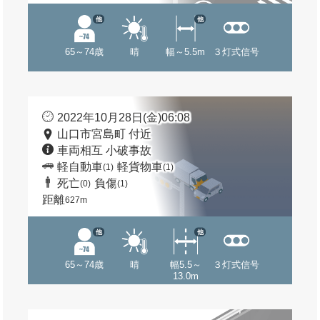
他
他
65～74歳
晴
幅～5.5m
３灯式信号
2022年10月28日(金)06:08
山口市宮島町 付近
車両相互 小破事故
軽自動車
軽貨物車
(1)
(1)
死亡
負傷
(0)
(1)
距離
627m
他
他
65～74歳
晴
幅5.5～
３灯式信号
13.0m