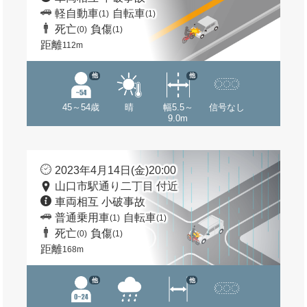
軽自動車
自転車
(1)
(1)
死亡
負傷
(0)
(1)
距離
112m
他
他
45～54歳
晴
幅5.5～
信号なし
9.0m
2023年4月14日(金)20:00
山口市駅通り二丁目 付近
車両相互 小破事故
普通乗用車
自転車
(1)
(1)
死亡
負傷
(0)
(1)
距離
168m
他
他