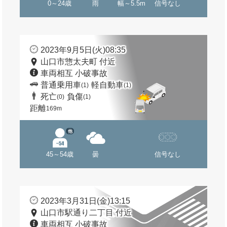
0～24歳
雨
幅～5.5m
信号なし
2023年9月5日(火)08:35
山口市惣太夫町 付近
車両相互 小破事故
普通乗用車
軽自動車
(1)
(1)
死亡
負傷
(0)
(1)
距離
169m
他
45～54歳
曇
信号なし
2023年3月31日(金)13:15
山口市駅通り二丁目 付近
車両相互 小破事故