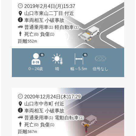
2019年2月4日(月)15:37
山口市東山二丁目 付近
車両相互 小破事故
普通乗用車
軽自動車
(1)
(1)
死亡
負傷
(0)
(1)
距離
552m
他
他
0～24歳
晴
幅～5.5m
信号なし
2020年12月24日(木)17:29
山口市中市町 付近
車両相互 小破事故
普通乗用車
電動自転車
(1)
(1)
死亡
負傷
(0)
(1)
距離
567m