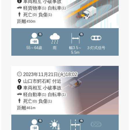
車両相互 小破事故
軽貨物車
自転車
(1)
(1)
死亡
負傷
(0)
(1)
距離
450m
他
他
55～64歳
雨
幅3.5～
３灯式信号
5.5m
2023年11月21日(火)18:02
山口市鰐石町 付近
車両相互 小破事故
軽自動車
自転車
(1)
(1)
死亡
負傷
(0)
(1)
距離
461m
他
他