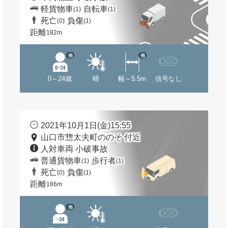
軽貨物車
自転車
(1)
(1)
死亡
負傷
(0)
(1)
距離
182m
他
他
0～24歳
晴
幅～5.5m
信号なし
2021年10月1日(金)15:55
山口市惣太夫町ののそ 付近
人対車両 小破事故
普通貨物車
歩行者
(1)
(1)
死亡
負傷
(0)
(1)
距離
186m
他