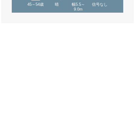
45～54歳
晴
幅5.5～
信号なし
9.0m