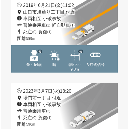
2019年6月21日(金)11:02
山口市旭通り二丁目 付近
車両相互 小破事故
普通乗用車
軽自動車
(1)
(1)
死亡
負傷
(0)
(1)
距離
589m
他
他
45～54歳
晴
幅5.5～
３灯式信号
9.0m
2023年3月7日(火)13:20
場門前一丁目 付近
車両相互 小破事故
普通乗用車
(2)
死亡
負傷
(0)
(1)
距離
596m