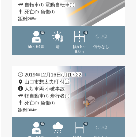
自転車
電動自転車
(1)
(1)
死亡
負傷
(0)
(1)
距離
285m
他
他
55～64歳
晴
幅5.5～
信号なし
9.0m
2019年12月16日(月)17:22
山口市惣太夫町 付近
人対車両 小破事故
軽自動車
歩行者
(1)
(1)
死亡
負傷
(0)
(1)
距離
304m
他
他