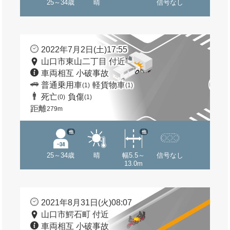
25～34歳
晴
信号なし
2022年7月2日(土)17:55
山口市東山二丁目 付近
車両相互 小破事故
普通乗用車
軽貨物車
(1)
(1)
死亡
負傷
(0)
(1)
距離
279m
他
他
25～34歳
晴
幅5.5～
信号なし
13.0m
2021年8月31日(火)08:07
山口市鰐石町 付近
車両相互 小破事故