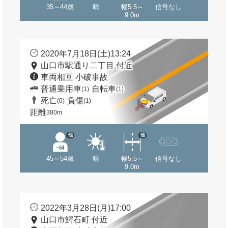
35～44歳
晴
幅5.5～
信号なし
9.0m
2020年7月18日(土)13:24
山口市駅通り二丁目 付近
車両相互 小破事故
普通乗用車
自転車
(1)
(1)
死亡
負傷
(0)
(1)
距離
380m
他
他
45～54歳
晴
幅5.5～
信号なし
9.0m
2022年3月28日(月)17:00
山口市鰐石町 付近