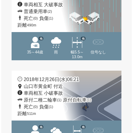
車両相互 大破事故
普通乗用車
(2)
死亡
負傷
(0)
(1)
距離
490m
他
他
35～44歳
雨
幅5.5～
信号なし
13.0m
2018年12月26日(水)06:21
山口市黄金町 付近
車両相互 小破事故
原付二種二輪車
原付自転車
(1)
(1)
死亡
負傷
(0)
(1)
距離
511m
他
他