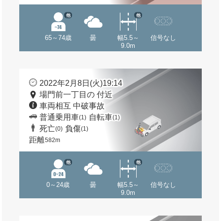
他
他
65～74歳
曇
幅5.5～
信号なし
9.0m
2022年2月8日(火)19:14
場門前一丁目の 付近
車両相互 中破事故
普通乗用車
自転車
(1)
(1)
死亡
負傷
(0)
(1)
距離
582m
他
他
0～24歳
曇
幅5.5～
信号なし
9.0m