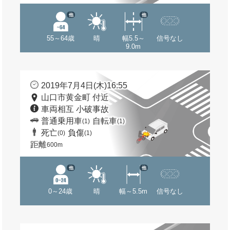
他
他
55～64歳
晴
幅5.5～
信号なし
9.0m
2019年7月4日(木)16:55
山口市黄金町 付近
車両相互 小破事故
普通乗用車
自転車
(1)
(1)
死亡
負傷
(0)
(1)
距離
600m
他
他
0～24歳
晴
幅～5.5m
信号なし