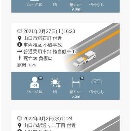
25～34歳
晴
幅5.5～
信号なし
9.0m
2021年2月27日(土)16:23
山口市鰐石町 付近
車両相互 小破事故
普通乗用車
軽自動車
(1)
(1)
死亡
負傷
(0)
(1)
距離
346m
他
他
45～54歳
晴
幅3.5～
信号なし
5.5m
2022年3月2日(水)11:24
山口市駅通り二丁目 付近