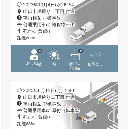
2023年10月4日(水)09:54
山口市旭通り二丁目 付近
車両相互 小破事故
普通乗用車
軽貨物車
(1)
(1)
死亡
負傷
(0)
(1)
距離
601m
他
他
45～54歳
晴
幅9.0～
信号なし
13.0m
2020年6月15日(月)15:40
山口市旭通り二丁目 付近
車両相互 中破事故
普通乗用車
原付自転車
(1)
(1)
死亡
負傷
(0)
(1)
距離
623m