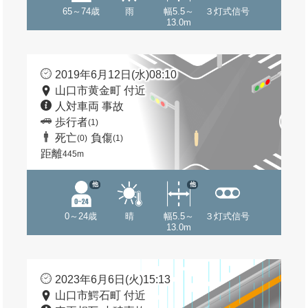
65～74歳
雨
幅5.5～
３灯式信号
13.0m
2019年6月12日(水)08:10
山口市黄金町 付近
人対車両 事故
歩行者
(1)
死亡
負傷
(0)
(1)
距離
445m
他
他
0～24歳
晴
幅5.5～
３灯式信号
13.0m
2023年6月6日(火)15:13
山口市鰐石町 付近