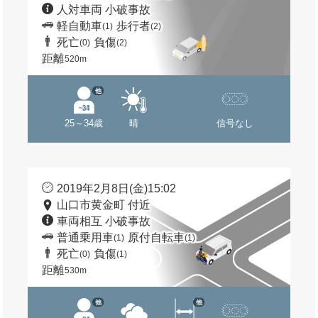
人対車両 小破事故
軽自動車
歩行者
(1)
(2)
死亡
負傷
(0)
(2)
距離
520m
他
25～34歳
晴
信号なし
2019年2月8日(金)15:02
山口市黄金町 付近
車両相互 小破事故
普通乗用車
原付自転車
(1)
(1)
死亡
負傷
(0)
(1)
距離
530m
他
他