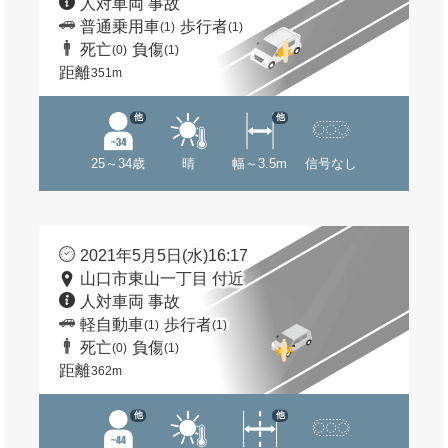
人対車両 事故
普通乗用車
歩行者
(1)
(1)
死亡
負傷
(0)
(1)
距離
351m
他
他
25～34歳
晴
幅～3.5m
信号なし
2021年5月5日(水)16:17
山口市東山一丁目 付近
人対車両 事故
軽自動車
歩行者
(1)
(1)
死亡
負傷
(0)
(1)
距離
362m
他
他