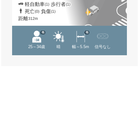
軽自動車
歩行者
(1)
(1)
死亡
負傷
(0)
(1)
距離
312m
他
他
25～34歳
晴
幅～5.5m
信号なし