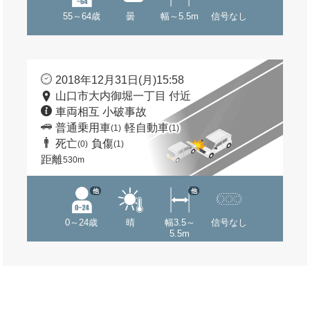
55～64歳
曇
幅～5.5m
信号なし
2018年12月31日(月)15:58
山口市大内御堀一丁目 付近
車両相互 小破事故
普通乗用車
軽自動車
(1)
(1)
死亡
負傷
(0)
(1)
距離
530m
他
他
0～24歳
晴
幅3.5～
信号なし
5.5m