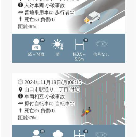
人対車両 小破事故
普通乗用車
歩行者
(1)
(1)
死亡
負傷
(0)
(1)
距離
467m
他
他
65～74歳
晴
幅3.5～
信号なし
5.5m
2024年11月18日(月)08:15
山口市駅通り二丁目 付近
車両相互 小破事故
原付自転車
自転車
(1)
(1)
死亡
負傷
(0)
(1)
距離
476m
他
他