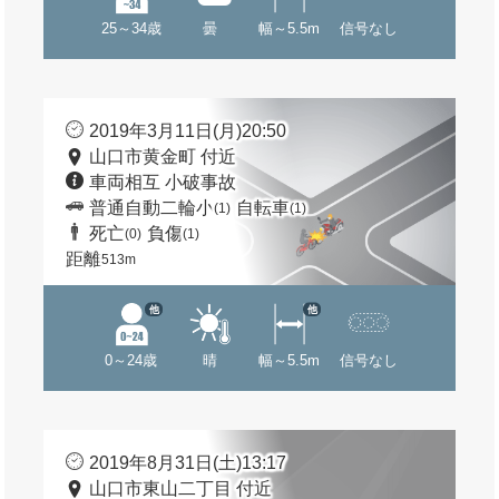
25～34歳
曇
幅～5.5m
信号なし
2019年3月11日(月)20:50
山口市黄金町 付近
車両相互 小破事故
普通自動二輪小
自転車
(1)
(1)
死亡
負傷
(0)
(1)
距離
513m
他
他
0～24歳
晴
幅～5.5m
信号なし
2019年8月31日(土)13:17
山口市東山二丁目 付近