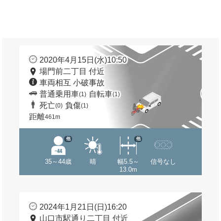
2020年4月15日(水)10:50
場門前二丁目 付近
車両相互 小破事故
普通乗用車
自転車
(1)
(1)
死亡
負傷
(0)
(1)
距離
461m
他
他
35～44歳
晴
幅5.5～
信号なし
13.0m
2024年1月21日(日)16:20
山口市駅通り二丁目 付近