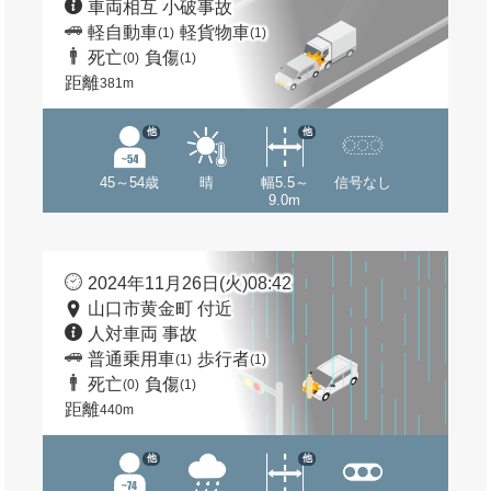
車両相互 小破事故
軽自動車
軽貨物車
(1)
(1)
死亡
負傷
(0)
(1)
距離
381m
他
他
45～54歳
晴
幅5.5～
信号なし
9.0m
2024年11月26日(火)08:42
山口市黄金町 付近
人対車両 事故
普通乗用車
歩行者
(1)
(1)
死亡
負傷
(0)
(1)
距離
440m
他
他