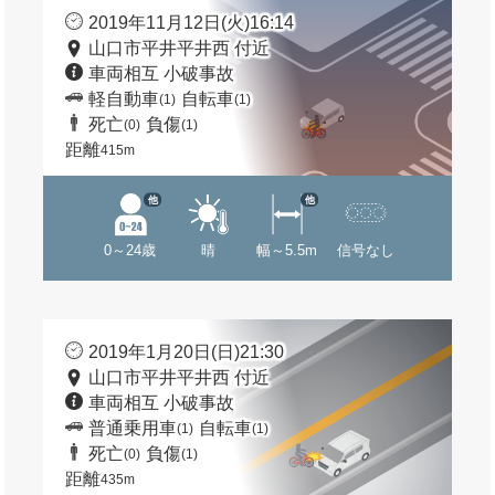
2019年11月12日(火)16:14
山口市平井平井西 付近
車両相互 小破事故
軽自動車
自転車
(1)
(1)
死亡
負傷
(0)
(1)
距離
415m
他
他
0～24歳
晴
幅～5.5m
信号なし
2019年1月20日(日)21:30
山口市平井平井西 付近
車両相互 小破事故
普通乗用車
自転車
(1)
(1)
死亡
負傷
(0)
(1)
距離
435m