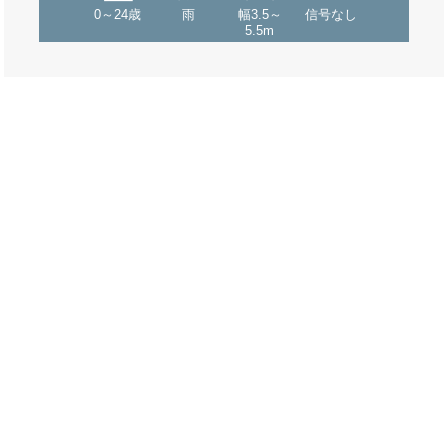
0～24歳
雨
幅3.5～
信号なし
5.5m