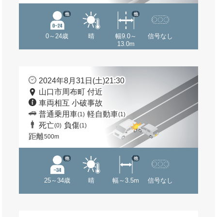
他
他
0～24歳
晴
幅9.0～
信号なし
13.0m
2024年8月31日(土)21:30
山口市周布町 付近
車両相互 小破事故
普通乗用車
軽自動車
(1)
(1)
死亡
負傷
(0)
(1)
距離
500m
他
他
25～34歳
晴
幅～3.5m
信号なし