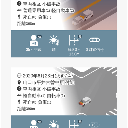
車両相互 小破事故
普通乗用車
軽自動車
(1)
(2)
死亡
負傷
(0)
(1)
距離
368m
他
他
35～44歳
晴
幅9.0～
３灯式信号
13.0m
2020年6月23日(火)07:47
山口市平井古曽中原 付近
車両相互 小破事故
軽自動車
自転車
(1)
(1)
死亡
負傷
(0)
(1)
距離
390m
他
他