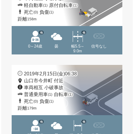
軽自動車
原付自転車
(1)
(1)
死亡
負傷
(0)
(1)
距離
158m
他
他
0～24歳
曇
幅5.5～
信号なし
9.0m
2019年2月15日(金)06:38
山口市今井町 付近
車両相互 小破事故
普通乗用車
自転車
(1)
(1)
死亡
負傷
(0)
(1)
距離
179m
他
他