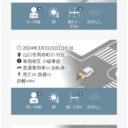
他
他
0～24歳
晴
幅5.5～
信号なし
9.0m
2024年3月31日(日)16:16
山口市周布町の 付近
車両相互 小破事故
普通乗用車
自転車
(1)
(1)
死亡
負傷
(0)
(1)
距離
438m
他
他
35～44歳
晴
幅～5.5m
信号なし