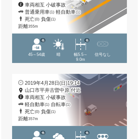
車両相互 小破事故
普通乗用車
軽自動車
(1)
(1)
死亡
負傷
(0)
(1)
距離
355m
他
他
45～54歳
晴
幅5.5～
信号なし
9.0m
2019年4月28日(日)19:14
山口市平井古曽中原 付近
車両相互 小破事故
軽自動車
自転車
(1)
(1)
死亡
負傷
(0)
(1)
距離
357m
他
他