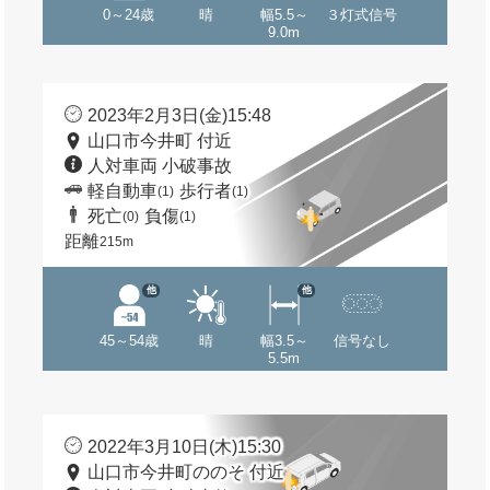
0～24歳
晴
幅5.5～
３灯式信号
9.0m
2023年2月3日(金)15:48
山口市今井町 付近
人対車両 小破事故
軽自動車
歩行者
(1)
(1)
死亡
負傷
(0)
(1)
距離
215m
他
他
45～54歳
晴
幅3.5～
信号なし
5.5m
2022年3月10日(木)15:30
山口市今井町ののそ 付近