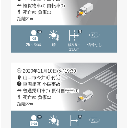
軽貨物車
自転車
(1)
(1)
死亡
負傷
(0)
(1)
距離
21m
他
他
25～34歳
晴
幅5.5～
信号なし
13.0m
2020年11月10日(火)19:30
山口市今井町 付近
車両相互 小破事故
普通乗用車
原付自転車
(1)
(1)
死亡
負傷
(0)
(1)
距離
22m
他
他