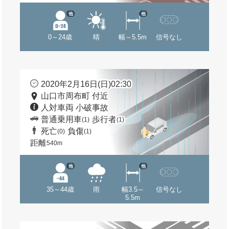
他
他
0～24歳
晴
幅～5.5m
信号なし
2020年2月16日(日)02:30
山口市周布町 付近
人対車両 小破事故
普通乗用車
歩行者
(1)
(1)
死亡
負傷
(0)
(1)
距離
540m
他
他
35～44歳
雨
幅3.5～
信号なし
5.5m