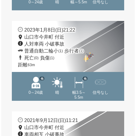
0～24歳
晴
幅～5.5m
信号なし
2023年1月8日(日)21:22
山口市今井町 付近
人対車両 小破事故
普通自動二輪小
歩行者
(1)
(1)
死亡
負傷
(0)
(1)
距離
63m
他
他
0～24歳
晴
幅3.5～
信号なし
5.5m
2021年9月12日(日)11:21
山口市今井町 付近
車両相互 小破事故