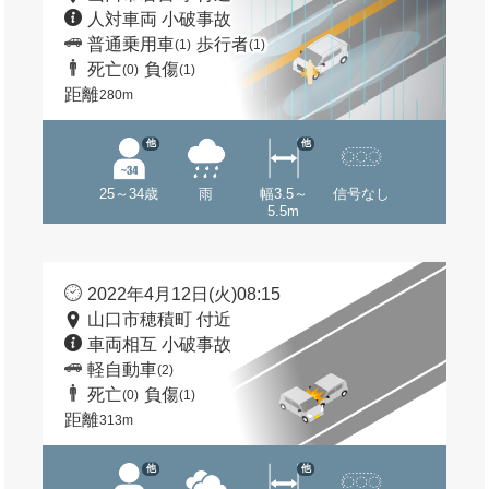
人対車両 小破事故
普通乗用車
歩行者
(1)
(1)
死亡
負傷
(0)
(1)
距離
280m
他
他
25～34歳
雨
幅3.5～
信号なし
5.5m
2022年4月12日(火)08:15
山口市穂積町 付近
車両相互 小破事故
軽自動車
(2)
死亡
負傷
(0)
(1)
距離
313m
他
他