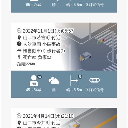
65～74歳
晴
幅～5.5m
３灯式信号
2022年11月1日(火)05:57
山口市若宮町 付近
人対車両 小破事故
軽自動車
歩行者
(1)
(1)
死亡
負傷
(0)
(1)
距離
226m
他
他
45～54歳
曇
幅～5.5m
３灯式信号
2021年4月14日(水)21:10
山口市今井町 付近