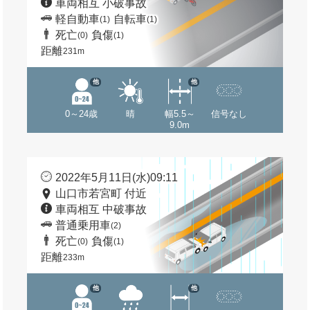
車両相互 小破事故
軽自動車
自転車
(1)
(1)
死亡
負傷
(0)
(1)
距離
231m
他
他
0～24歳
晴
幅5.5～
信号なし
9.0m
2022年5月11日(水)09:11
山口市若宮町 付近
車両相互 中破事故
普通乗用車
(2)
死亡
負傷
(0)
(1)
距離
233m
他
他