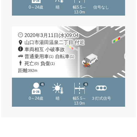
0～24歳
晴
幅5.5～
信号なし
13.0m
2020年3月11日(水)09:04
山口市湯田温泉二丁目 付近
車両相互 小破事故
普通乗用車
自転車
(1)
(1)
死亡
負傷
(0)
(1)
距離
392m
他
他
0～24歳
晴
幅5.5～
３灯式信号
13.0m