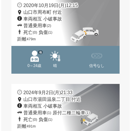
2020年10月19日(月)12:15
山口市周布町 付近
車両相互 小破事故
普通乗用車
(2)
死亡
負傷
(0)
(1)
距離
479m
他
0～24歳
晴
信号なし
2024年9月2日(月)21:33
山口市湯田温泉二丁目 付近
車両相互 小破事故
普通乗用車
原付二種二輪車
(1)
(1)
死亡
負傷
(0)
(1)
距離
491m