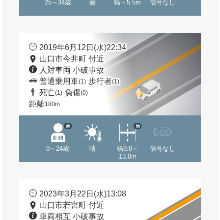
25～34歳
曇
幅～5.5m
信号なし
2019年6月12日(水)22:34
山口市今井町 付近
人対車両 小破事故
普通乗用車
歩行者
(1)
(1)
死亡
負傷
(1)
(0)
距離
180m
他
他
0～24歳
晴
幅9.0～
信号なし
13.0m
2023年3月22日(水)13:08
山口市若宮町 付近
車両相互 小破事故