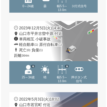
0～24歳
曇
幅5.5～
３灯式信号
13.0m
2023年12月5日(火)14:40
山口市平井古曽中原 付近
車両相互 小破事故
軽自動車
原付自転車
(1)
(1)
死亡
負傷
(0)
(1)
距離
364m
他
他
25～34歳
晴
幅5.5～
押ボタン式
13.0m
信号
2022年5月3日(火)18:02
山口市若宮町 付近