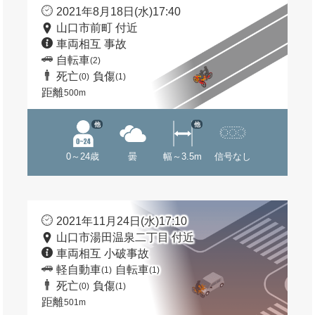
2021年8月18日(水)17:40
山口市前町 付近
車両相互 事故
自転車
(2)
死亡
負傷
(0)
(1)
距離
500m
他
他
0～24歳
曇
幅～3.5m
信号なし
2021年11月24日(水)17:10
山口市湯田温泉二丁目 付近
車両相互 小破事故
軽自動車
自転車
(1)
(1)
死亡
負傷
(0)
(1)
距離
501m