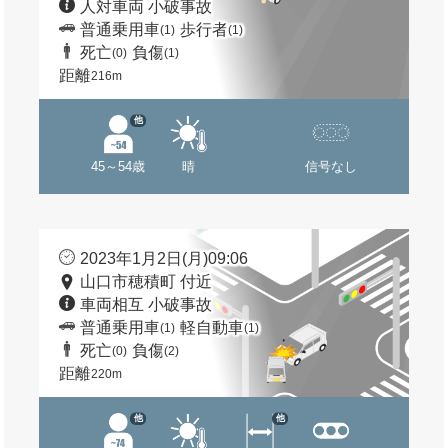
人対車両 小破事故
普通乗用車
歩行者
(1)
(1)
死亡
負傷
(0)
(1)
距離
216m
他
45～54歳
晴
信号なし
2023年1月2日(月)09:06
山口市穂積町 付近
車両相互 小破事故
普通乗用車
軽自動車
(1)
(1)
死亡
負傷
(0)
(2)
距離
220m
他
他