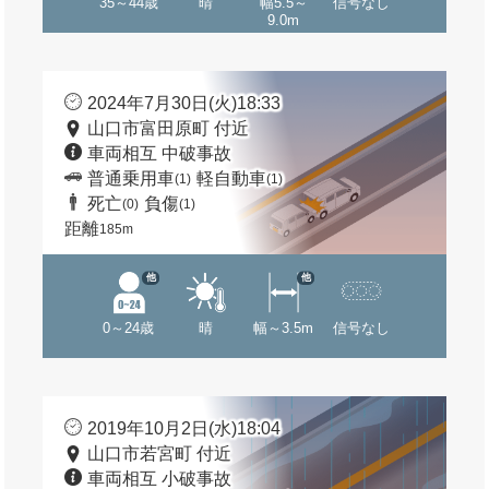
35～44歳
晴
幅5.5～
信号なし
9.0m
2024年7月30日(火)18:33
山口市富田原町 付近
車両相互 中破事故
普通乗用車
軽自動車
(1)
(1)
死亡
負傷
(0)
(1)
距離
185m
他
他
0～24歳
晴
幅～3.5m
信号なし
2019年10月2日(水)18:04
山口市若宮町 付近
車両相互 小破事故