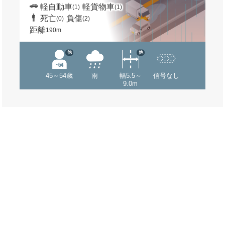
軽自動車
軽貨物車
(1)
(1)
死亡
負傷
(0)
(2)
距離
190m
他
他
45～54歳
雨
幅5.5～
信号なし
9.0m