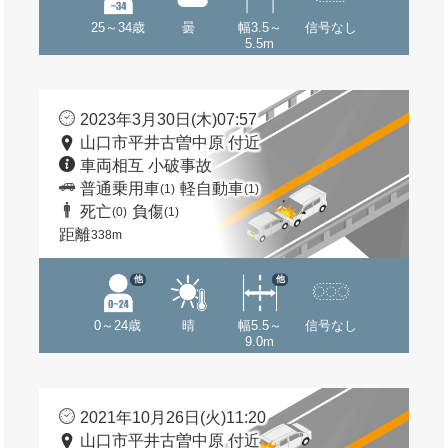
25～34歳
曇
幅3.5～
信号なし
5.5m
2023年3月30日(木)07:57
山口市平井古曽中原 付近
車両相互 小破事故
普通乗用車
軽自動車
(1)
(1)
死亡
負傷
(0)
(1)
距離
338m
他
他
0～24歳
晴
幅5.5～
信号なし
9.0m
2021年10月26日(火)11:20
山口市平井古曽中原 付近