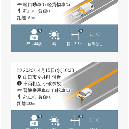
軽自動車
軽貨物車
(1)
(1)
死亡
負傷
(0)
(1)
距離
181m
他
他
35～44歳
晴
幅～3.5m
信号なし
2020年4月15日(水)16:33
山口市今井町 付近
車両相互 小破事故
普通乗用車
自転車
(1)
(1)
死亡
負傷
(0)
(1)
距離
182m
他
他