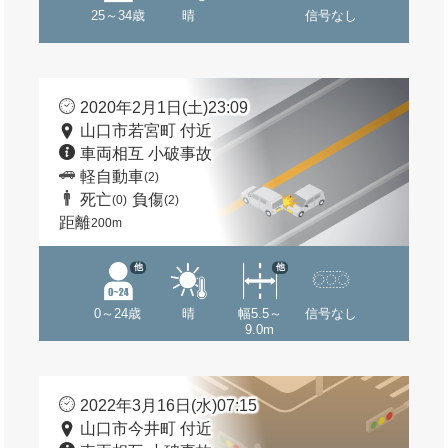
25～34歳
晴
信号なし
2020年2月1日(土)23:09
山口市若宮町 付近
車両相互 小破事故
軽自動車
(2)
死亡
負傷
(0)
(2)
距離
200m
他
他
0～24歳
晴
幅5.5～
信号なし
9.0m
2022年3月16日(水)07:15
山口市今井町 付近