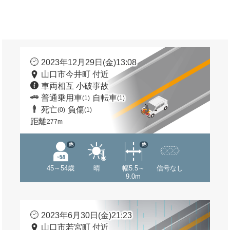
2023年12月29日(金)13:08
山口市今井町 付近
車両相互 小破事故
普通乗用車
自転車
(1)
(1)
死亡
負傷
(0)
(1)
距離
277m
他
他
45～54歳
晴
幅5.5～
信号なし
9.0m
2023年6月30日(金)21:23
山口市若宮町 付近