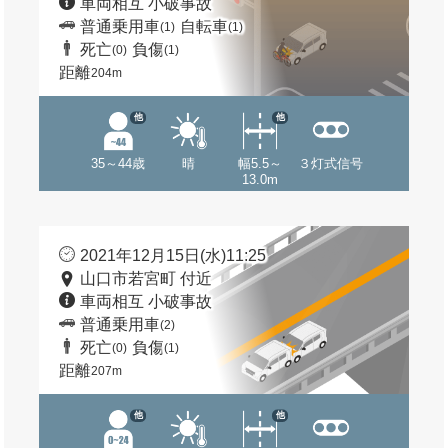
車両相互 小破事故
普通乗用車
自転車
(1)
(1)
死亡
負傷
(0)
(1)
距離
204m
他
他
35～44歳
晴
幅5.5～
３灯式信号
13.0m
2021年12月15日(水)11:25
山口市若宮町 付近
車両相互 小破事故
普通乗用車
(2)
死亡
負傷
(0)
(1)
距離
207m
他
他