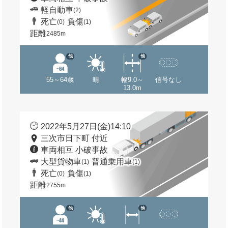
軽自動車
(2)
死亡
負傷
(0)
(1)
距離
2485m
他
他
55～64歳
晴
幅9.0～
信号なし
13.0m
2022年5月27日(金)14:10
三次市日下町 付近
車両相互 小破事故
大型貨物車
普通乗用車
(1)
(1)
死亡
負傷
(0)
(1)
距離
2755m
他
他