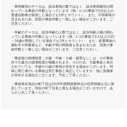
・車両種別のデータは、該当車両の数ではなく、該当車両種別の関
わっている事故の件数となっています（例：1つの事故で2台以上の
普通自動車が衝突した場合でも1件とカウント）。また、不明車両が
含まれるため、現実の事故件数と一致しない場合がございます。ご
注意ください。
・年齢のデータは、該当年齢の人数ではなく、該当年齢人物の関わ
っている事故の件数となっています（例：1つの事故で2人以上の25
～34歳が関係している場合でも1件とカウント）。また、多重事故の
運転手や同乗者など、年齢不明の関係者も含まれるため、現実の事
故件数と一致しない場合がございます。ご注意ください。
・事故毎の損壊程度（大破・中破・小破・損害なし）は、その事故
内での最大の損壊程度が掲載されます。そのため、大破事故と表示
されていても、中破や小破の車両が存在する場合がございます。同
様に死亡者のいる事故は死亡事故と表記していますが、他に負傷者
が存在する場合がございます。予めご了承ください。
・事故発生地点の町丁目は2020年国勢調査時点の住所情報を元に推
定しています。現在の町丁目名と異なる場合がございますので、あ
らかじめご了承ください。