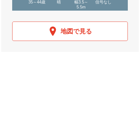
35～44歳
晴
幅3.5～
信号なし
5.5m
地図で見る