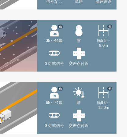
信号なし
単路
高速道路
他
他
35～44歳
雪
幅5.5～
9.0m
３灯式信号
交差点付近
他
他
65～74歳
晴
幅9.0～
13.0m
３灯式信号
交差点付近