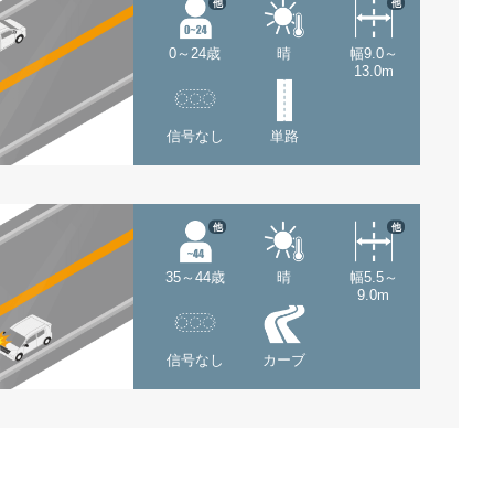
他
他
0～24歳
晴
幅9.0～
13.0m
信号なし
単路
他
他
35～44歳
晴
幅5.5～
9.0m
信号なし
カーブ