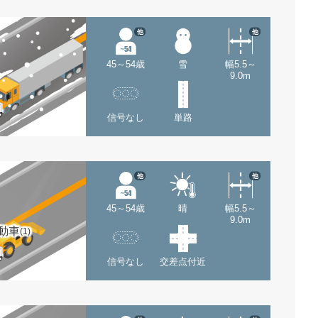
他
他
45～54歳
雪
幅5.5～
9.0m
信号なし
単路
他
他
45～54歳
晴
幅5.5～
9.0m
動車
(1)
信号なし
交差点付近