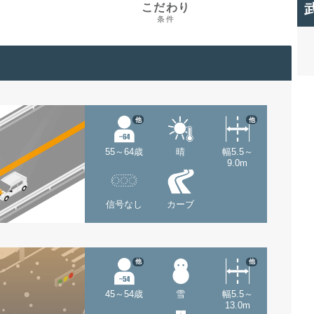
こだわり
条件
他
他
55～64歳
晴
幅5.5～
9.0m
信号なし
カーブ
他
他
45～54歳
雪
幅5.5～
13.0m