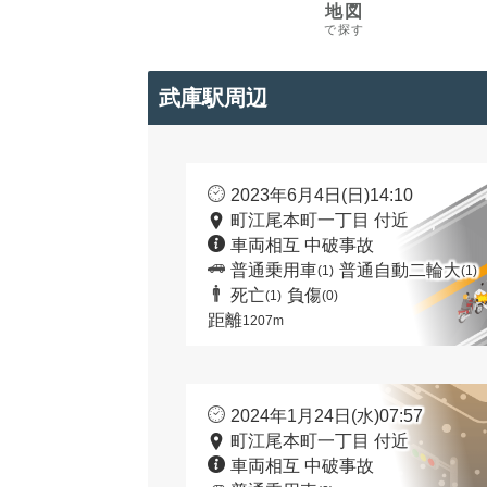
地図
で探す
武庫駅周辺
2023年6月4日(日)14:10
町江尾本町一丁目 付近
車両相互 中破事故
普通乗用車
普通自動二輪大
(1)
(1)
死亡
負傷
(1)
(0)
距離
1207m
2024年1月24日(水)07:57
町江尾本町一丁目 付近
車両相互 中破事故