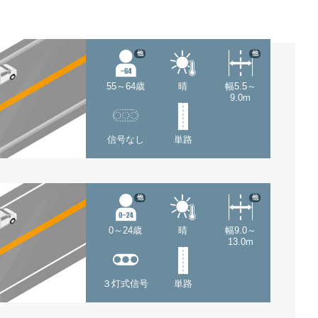
他
他
55～64歳
晴
幅5.5～
9.0m
信号なし
単路
他
他
0～24歳
晴
幅9.0～
13.0m
３灯式信号
単路