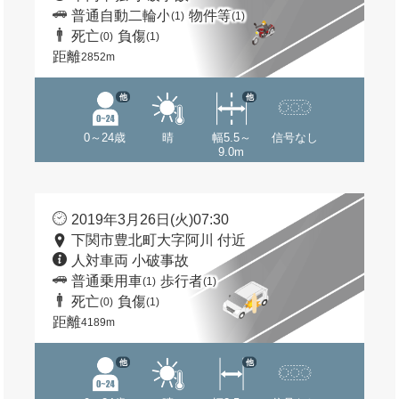
普通自動二輪小
物件等
(1)
(1)
死亡
負傷
(0)
(1)
距離
2852m
他
他
0～24歳
晴
幅5.5～
信号なし
9.0m
2019年3月26日(火)07:30
下関市豊北町大字阿川 付近
人対車両 小破事故
普通乗用車
歩行者
(1)
(1)
死亡
負傷
(0)
(1)
距離
4189m
他
他