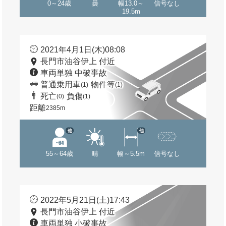
0～24歳
曇
幅13.0～
信号なし
19.5m
2021年4月1日(木)08:08
長門市油谷伊上 付近
車両単独 中破事故
普通乗用車
物件等
(1)
(1)
死亡
負傷
(0)
(1)
距離
2385m
他
他
55～64歳
晴
幅～5.5m
信号なし
2022年5月21日(土)17:43
長門市油谷伊上 付近
車両単独 小破事故