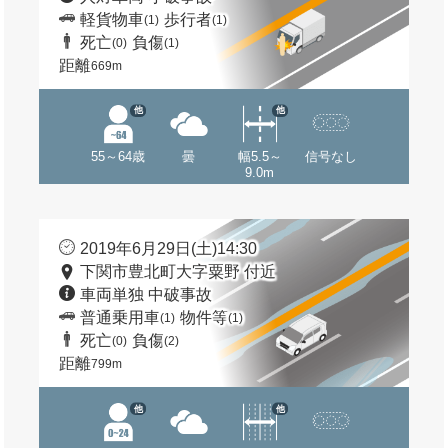
軽貨物車
歩行者
(1)
(1)
死亡
負傷
(0)
(1)
距離
669m
他
他
55～64歳
曇
幅5.5～
信号なし
9.0m
2019年6月29日(土)14:30
下関市豊北町大字粟野 付近
車両単独 中破事故
普通乗用車
物件等
(1)
(1)
死亡
負傷
(0)
(2)
距離
799m
他
他