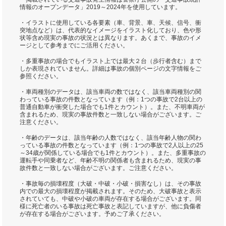
情報のオープンデータ」2019～2024年を使用しています。
・イラストに使用している各要素（車、背景、車、天候、信号、衝
突地点など）は、代表的なイメージをイラスト化しており、色や形
状等含め現実の事故の状況とは異なります。あくまで、事故のイメ
ージとして参考までにご活用ください。
・多重事故の場合でもイラスト上では最大２台（歩行者含む）まで
しか表現されていません。詳細は事故の個別ページの文字情報をご
参照ください。
・車両種別のデータは、該当車両の数ではなく、該当車両種別の関
わっている事故の件数となっています（例：1つの事故で2台以上の
普通自動車が衝突した場合でも1件とカウント）。また、不明車両が
含まれるため、現実の事故件数と一致しない場合がございます。ご
注意ください。
・年齢のデータは、該当年齢の人数ではなく、該当年齢人物の関わ
っている事故の件数となっています（例：1つの事故で2人以上の25
～34歳が関係している場合でも1件とカウント）。また、多重事故の
運転手や同乗者など、年齢不明の関係者も含まれるため、現実の事
故件数と一致しない場合がございます。ご注意ください。
・事故毎の損壊程度（大破・中破・小破・損害なし）は、その事故
内での最大の損壊程度が掲載されます。そのため、大破事故と表示
されていても、中破や小破の車両が存在する場合がございます。同
様に死亡者のいる事故は死亡事故と表記していますが、他に負傷者
が存在する場合がございます。予めご了承ください。