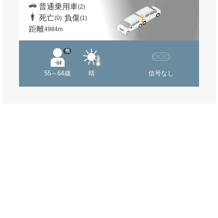
普通乗用車
(2)
死亡
負傷
(0)
(1)
距離
4984m
他
55～64歳
晴
信号なし