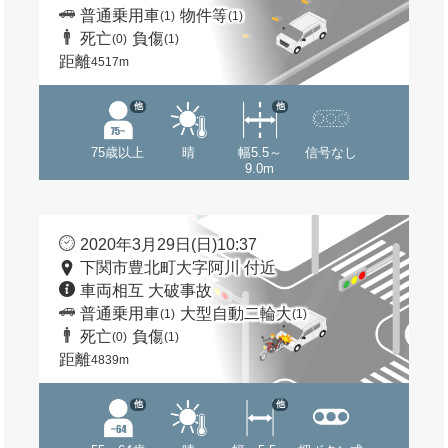
普通乗用車
物件等
(1)
(1)
死亡
負傷
(0)
(1)
距離
4517m
他
他
75歳以上
晴
幅5.5～
信号なし
9.0m
2020年3月29日(日)10:37
下関市豊北町大字阿川 付近
車両相互 大破事故
普通乗用車
大型自動二輪大
(1)
(1)
死亡
負傷
(0)
(1)
距離
4839m
他
他