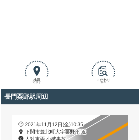
地図
こだわり
で探す
条件
長門粟野駅周辺
2021年11月12日(金)10:35
下関市豊北町大字粟野 付近
人対車両 小破事故