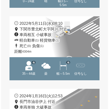
0～24歳
晴
幅3.5～
信号なし
5.5m
2022年5月11日(水)08:10
下関市豊北町大字阿川 付近
車両相互 小破事故
軽自動車
軽貨物車
(1)
(1)
死亡
負傷
(0)
(1)
距離
4304m
他
他
35～44歳
曇
幅～5.5m
信号なし
2024年1月16日(火)12:53
長門市油谷伊上 付近
車両単独 大破事故