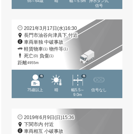
55～64歳
晴
幅～5.5m
押ボタン式
信号
2021年3月17日(水)16:30
長門市油谷向津具下 付近
車両単独 中破事故
軽貨物車
物件等
(1)
(1)
死亡
負傷
(0)
(1)
距離
4955m
他
他
75歳以上
晴
幅5.5～
信号なし
9.0m
2019年6月9日(日)15:36
下関市内 付近
車両相互 小破事故