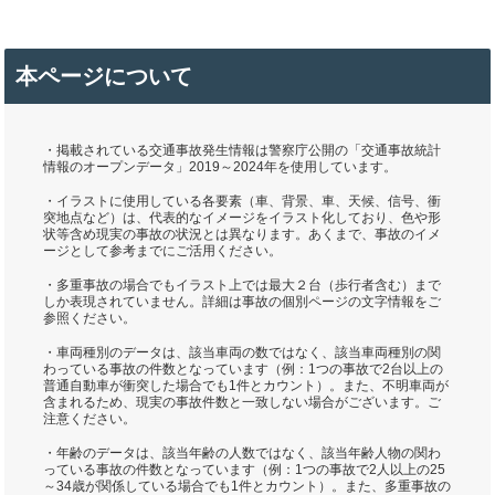
本ページについて
・掲載されている交通事故発生情報は警察庁公開の「交通事故統計
情報のオープンデータ」2019～2024年を使用しています。
・イラストに使用している各要素（車、背景、車、天候、信号、衝
突地点など）は、代表的なイメージをイラスト化しており、色や形
状等含め現実の事故の状況とは異なります。あくまで、事故のイメ
ージとして参考までにご活用ください。
・多重事故の場合でもイラスト上では最大２台（歩行者含む）まで
しか表現されていません。詳細は事故の個別ページの文字情報をご
参照ください。
・車両種別のデータは、該当車両の数ではなく、該当車両種別の関
わっている事故の件数となっています（例：1つの事故で2台以上の
普通自動車が衝突した場合でも1件とカウント）。また、不明車両が
含まれるため、現実の事故件数と一致しない場合がございます。ご
注意ください。
・年齢のデータは、該当年齢の人数ではなく、該当年齢人物の関わ
っている事故の件数となっています（例：1つの事故で2人以上の25
～34歳が関係している場合でも1件とカウント）。また、多重事故の