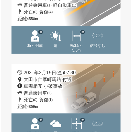
普通乗用車
軽自動車
(1)
(1)
死亡
負傷
(0)
(4)
距離
4550m
他
他
35～44歳
晴
幅3.5～
信号なし
5.5m
2021年2月19日(金)07:30
大田市仁摩町馬路 付近
車両相互 小破事故
普通乗用車
(2)
死亡
負傷
(0)
(1)
距離
4859m
他
他