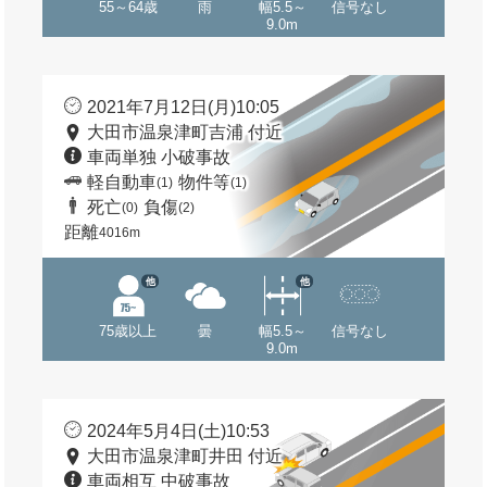
55～64歳
雨
幅5.5～
信号なし
9.0m
2021年7月12日(月)10:05
大田市温泉津町吉浦 付近
車両単独 小破事故
軽自動車
物件等
(1)
(1)
死亡
負傷
(0)
(2)
距離
4016m
他
他
75歳以上
曇
幅5.5～
信号なし
9.0m
2024年5月4日(土)10:53
大田市温泉津町井田 付近
車両相互 中破事故