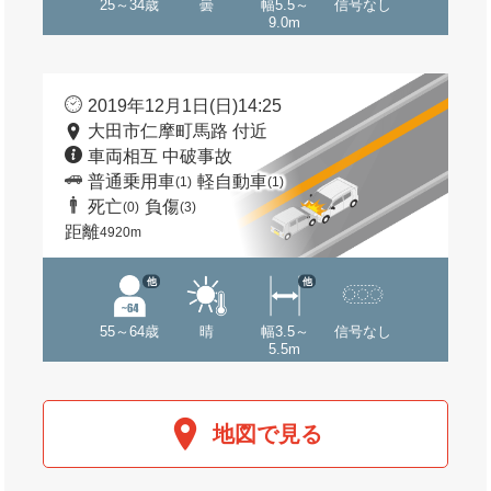
25～34歳
曇
幅5.5～
信号なし
9.0m
2019年12月1日(日)14:25
大田市仁摩町馬路 付近
車両相互 中破事故
普通乗用車
軽自動車
(1)
(1)
死亡
負傷
(0)
(3)
距離
4920m
他
他
55～64歳
晴
幅3.5～
信号なし
5.5m
地図で見る