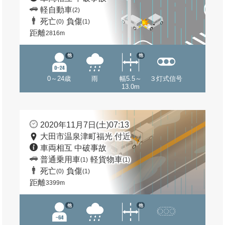
軽自動車
(2)
死亡
負傷
(0)
(1)
距離
2816m
他
他
0～24歳
雨
幅5.5～
３灯式信号
13.0m
2020年11月7日(土)07:13
大田市温泉津町福光 付近
車両相互 中破事故
普通乗用車
軽貨物車
(1)
(1)
死亡
負傷
(0)
(1)
距離
3399m
他
他