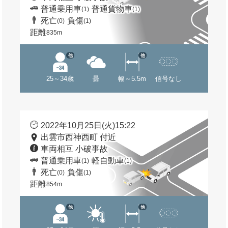
普通乗用車
普通貨物車
(1)
(1)
死亡
負傷
(0)
(1)
距離
835m
他
他
25～34歳
曇
幅～5.5m
信号なし
2022年10月25日(火)15:22
出雲市西神西町 付近
車両相互 小破事故
普通乗用車
軽自動車
(1)
(1)
死亡
負傷
(0)
(1)
距離
854m
他
他