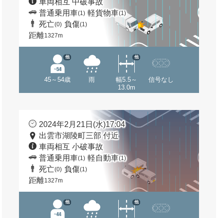
車両相互 中破事故
普通乗用車
軽貨物車
(1)
(1)
死亡
負傷
(0)
(1)
距離
1327m
他
他
45～54歳
雨
幅5.5～
信号なし
13.0m
2024年2月21日(水)17:04
出雲市湖陵町三部 付近
車両相互 小破事故
普通乗用車
軽自動車
(1)
(1)
死亡
負傷
(0)
(1)
距離
1327m
他
他