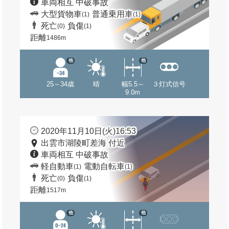
車両相互 中破事故
大型貨物車
普通乗用車
(1)
(1)
死亡
負傷
(0)
(1)
距離
1486m
他
他
25～34歳
晴
幅5.5～
３灯式信号
9.0m
2020年11月10日(火)16:53
出雲市湖陵町差海 付近
車両相互 中破事故
軽自動車
電動自転車
(1)
(1)
死亡
負傷
(0)
(1)
距離
1517m
他
他