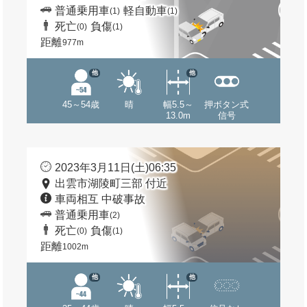
普通乗用車
軽自動車
(1)
(1)
死亡
負傷
(0)
(1)
距離
977m
他
他
45～54歳
晴
幅5.5～
押ボタン式
13.0m
信号
2023年3月11日(土)06:35
出雲市湖陵町三部 付近
車両相互 中破事故
普通乗用車
(2)
死亡
負傷
(0)
(1)
距離
1002m
他
他