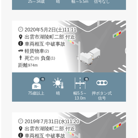
25～34歳
晴
幅～5.5m
信号なし
2020年5月2日(土)11:11
出雲市湖陵町二部 付近
車両相互 中破事故
軽貨物車
(2)
死亡
負傷
(0)
(1)
距離
974m
他
他
75歳以上
晴
幅5.5～
押ボタン式
13.0m
信号
2019年7月31日(水)11:20
出雲市湖陵町二部 付近
車両相互 中破事故