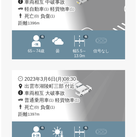
車両相互 中破事故
軽自動車
軽貨物車
(1)
(1)
死亡
負傷
(0)
(1)
距離
1396m
他
他
65～74歳
曇
幅5.5～
信号なし
13.0m
2023年3月6日(月)08:30
出雲市湖陵町三部 付近
車両相互 大破事故
普通乗用車
軽貨物車
(1)
(1)
死亡
負傷
(0)
(1)
距離
1397m
他
他