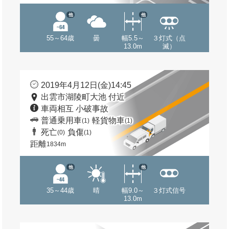
他
他
55～64歳
曇
幅5.5～
３灯式（点
13.0m
滅）
2019年4月12日(金)14:45
出雲市湖陵町大池 付近
車両相互 小破事故
普通乗用車
軽貨物車
(1)
(1)
死亡
負傷
(0)
(1)
距離
1834m
他
他
35～44歳
晴
幅9.0～
３灯式信号
13.0m