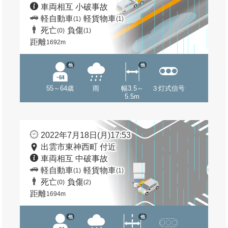
車両相互 小破事故
軽自動車
軽貨物車
(1)
(1)
死亡
負傷
(0)
(1)
距離
1692m
他
他
55～64歳
雨
幅3.5～
３灯式信号
5.5m
2022年7月18日(月)17:53
出雲市東神西町 付近
車両相互 中破事故
軽自動車
軽貨物車
(1)
(1)
死亡
負傷
(0)
(2)
距離
1694m
他
他