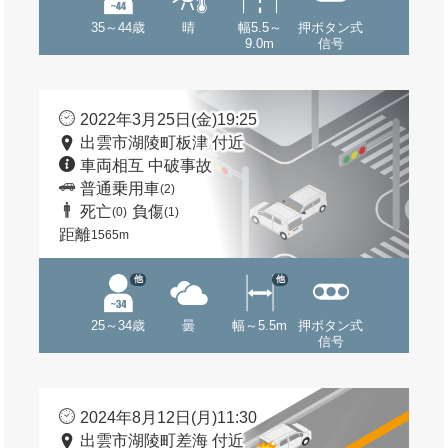
35～44歳
晴
幅5.5～
押ボタン式
9.0m
信号
2022年3月25日(金)19:25
出雲市湖陵町板津 付近
車両相互 中破事故
普通乗用車
(2)
死亡
負傷
(0)
(1)
距離
1565m
他
他
25～34歳
曇
幅～5.5m
押ボタン式
信号
2024年8月12日(月)11:30
出雲市湖陵町差海 付近