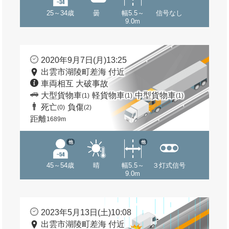
25～34歳
曇
幅5.5～
信号なし
9.0m
2020年9月7日(月)13:25
出雲市湖陵町差海 付近
車両相互 大破事故
大型貨物車
軽貨物車
中型貨物車
(1)
(1)
(1)
死亡
負傷
(0)
(2)
距離
1689m
他
他
45～54歳
晴
幅5.5～
３灯式信号
9.0m
2023年5月13日(土)10:08
出雲市湖陵町差海 付近