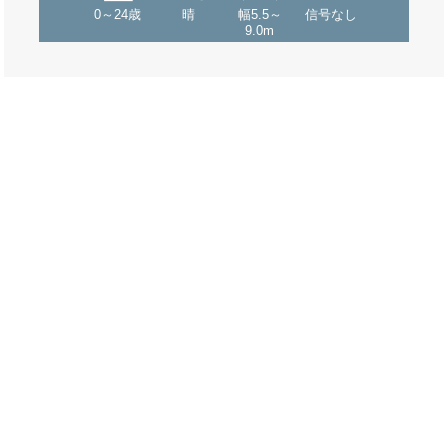
0～24歳
晴
幅5.5～
信号なし
9.0m