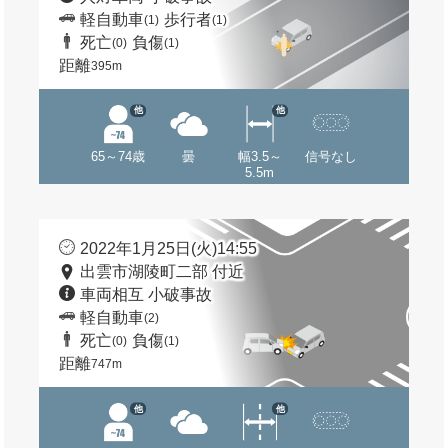
軽自動車
歩行者
(1)
(1)
死亡
負傷
(0)
(1)
距離
395m
他
他
65～74歳
曇
幅3.5～
信号なし
5.5m
2022年1月25日(火)14:55
出雲市湖陵町二部 付近
車両相互 小破事故
軽自動車
(2)
死亡
負傷
(0)
(1)
距離
747m
他
他