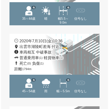
他
他
35～44歳
晴
幅5.5～
信号なし
9.0m
2020年7月10日(金)10:36
出雲市湖陵町差海 付近
車両相互 中破事故
普通乗用車
軽貨物車
(1)
(1)
死亡
負傷
(0)
(1)
距離
1794m
他
他
45～54歳
雨
幅～5.5m
信号なし