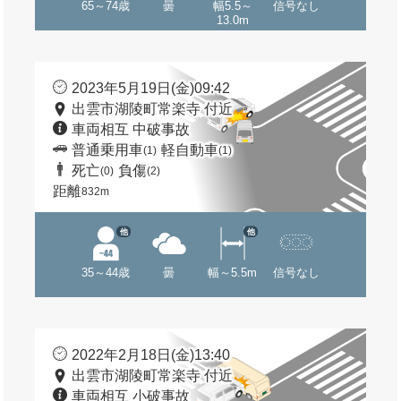
65～74歳
曇
幅5.5～
信号なし
13.0m
2023年5月19日(金)09:42
出雲市湖陵町常楽寺 付近
車両相互 中破事故
普通乗用車
軽自動車
(1)
(1)
死亡
負傷
(0)
(2)
距離
832m
他
他
35～44歳
曇
幅～5.5m
信号なし
2022年2月18日(金)13:40
出雲市湖陵町常楽寺 付近
車両相互 小破事故