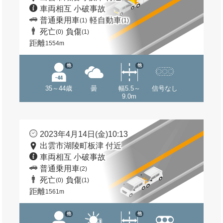
車両相互 小破事故
普通乗用車
軽自動車
(1)
(1)
死亡
負傷
(0)
(1)
距離
1554m
他
他
35～44歳
曇
幅5.5～
信号なし
9.0m
2023年4月14日(金)10:13
出雲市湖陵町板津 付近
車両相互 小破事故
普通乗用車
(2)
死亡
負傷
(0)
(1)
距離
1561m
他
他