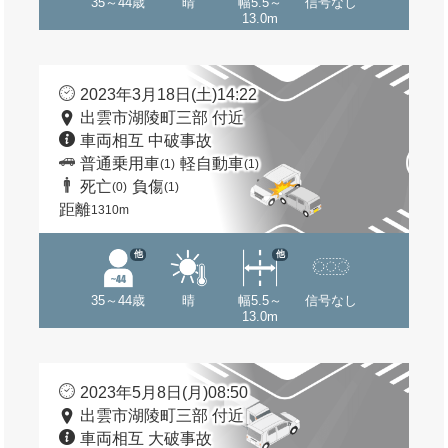
35～44歳
晴
幅5.5～
信号なし
13.0m
2023年3月18日(土)14:22
出雲市湖陵町三部 付近
車両相互 中破事故
普通乗用車
軽自動車
(1)
(1)
死亡
負傷
(0)
(1)
距離
1310m
他
他
35～44歳
晴
幅5.5～
信号なし
13.0m
2023年5月8日(月)08:50
出雲市湖陵町三部 付近
車両相互 大破事故