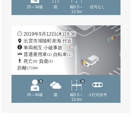
25～34歳
雨
幅5.5～
信号なし
13.0m
2019年9月12日(木)19:36
出雲市湖陵町差海 付近
車両相互 小破事故
普通乗用車
自転車
(1)
(1)
死亡
負傷
(0)
(1)
距離
1719m
他
他
35～44歳
曇
幅5.5～
３灯式信号
13.0m