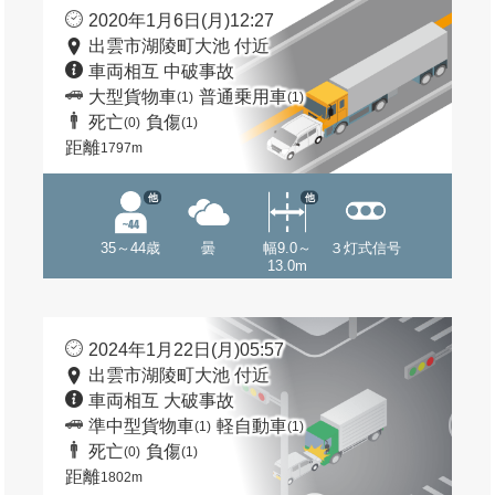
2020年1月6日(月)12:27
出雲市湖陵町大池 付近
車両相互 中破事故
大型貨物車
普通乗用車
(1)
(1)
死亡
負傷
(0)
(1)
距離
1797m
他
他
35～44歳
曇
幅9.0～
３灯式信号
13.0m
2024年1月22日(月)05:57
出雲市湖陵町大池 付近
車両相互 大破事故
準中型貨物車
軽自動車
(1)
(1)
死亡
負傷
(0)
(1)
距離
1802m