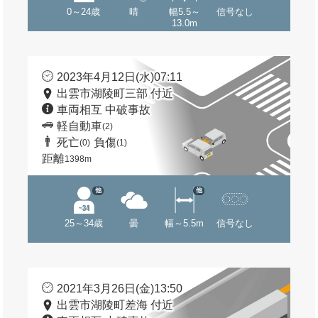
0～24歳
晴
幅5.5～
信号なし
13.0m
2023年4月12日(水)07:11
出雲市湖陵町三部 付近
車両相互 中破事故
軽自動車
(2)
死亡
負傷
(0)
(1)
距離
1398m
他
他
25～34歳
曇
幅～5.5m
信号なし
2021年3月26日(金)13:50
出雲市湖陵町差海 付近