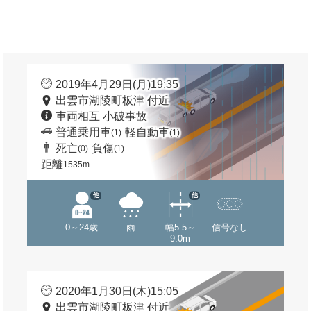
2019年4月29日(月)19:35
出雲市湖陵町板津 付近
車両相互 小破事故
普通乗用車
軽自動車
(1)
(1)
死亡
負傷
(0)
(1)
距離
1535m
他
他
0～24歳
雨
幅5.5～
信号なし
9.0m
2020年1月30日(木)15:05
出雲市湖陵町板津 付近