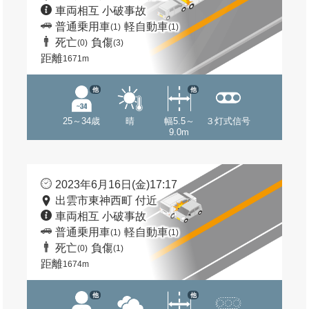
車両相互 小破事故
普通乗用車
軽自動車
(1)
(1)
死亡
負傷
(0)
(3)
距離
1671m
他
他
25～34歳
晴
幅5.5～
３灯式信号
9.0m
2023年6月16日(金)17:17
出雲市東神西町 付近
車両相互 小破事故
普通乗用車
軽自動車
(1)
(1)
死亡
負傷
(0)
(1)
距離
1674m
他
他