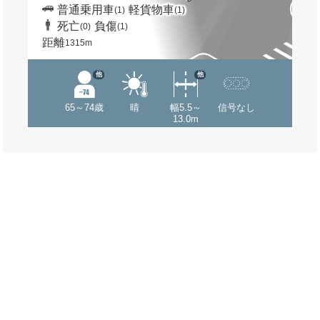
普通乗用車
軽貨物車
(1)
(1)
死亡
負傷
(0)
(1)
距離
1315m
他
他
65～74歳
晴
幅5.5～
信号なし
13.0m