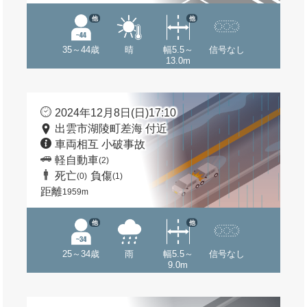
他
他
35～44歳
晴
幅5.5～
信号なし
13.0m
2024年12月8日(日)17:10
出雲市湖陵町差海 付近
車両相互 小破事故
軽自動車
(2)
死亡
負傷
(0)
(1)
距離
1959m
他
他
25～34歳
雨
幅5.5～
信号なし
9.0m