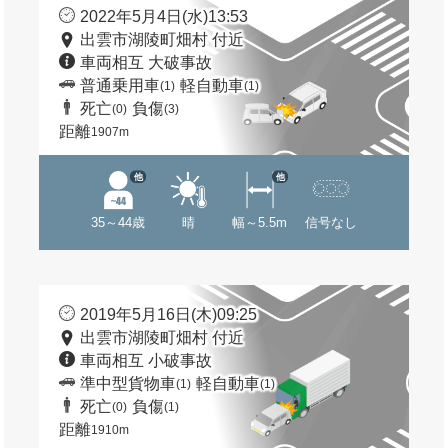
2022年5月4日(水)13:53
出雲市湖陵町畑村 付近
車両相互 大破事故
普通乗用車
軽自動車
(1)
(1)
死亡
負傷
(0)
(3)
距離
1907m
他
他
35～44歳
晴
幅～5.5m
信号なし
2019年5月16日(木)09:25
出雲市湖陵町畑村 付近
車両相互 小破事故
準中型貨物車
軽自動車
(1)
(1)
死亡
負傷
(0)
(1)
距離
1910m