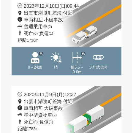
2023年12月10日(日)09:44
出雲市湖陵町差海 付近
車両相互 小破事故
普通乗用車
(2)
死亡
負傷
(0)
(1)
距離
1736m
他
他
0～24歳
晴
幅5.5～
３灯式信号
9.0m
2020年11月9日(月)12:37
出雲市湖陵町差海 付近
車両相互 大破事故
準中型貨物車
(2)
死亡
負傷
(0)
(1)
距離
1782m