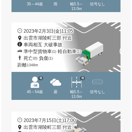
35～44歳
雨
幅5.5～
信号なし
13.0m
2023年2月3日(金)11:05
出雲市湖陵町三部 付近
車両相互 大破事故
準中型貨物車
軽自動車
(1)
(1)
死亡
負傷
(0)
(1)
距離
1348m
他
他
45～54歳
曇
幅5.5～
信号なし
13.0m
2023年7月15日(土)17:00
出雲市湖陵町三部 付近