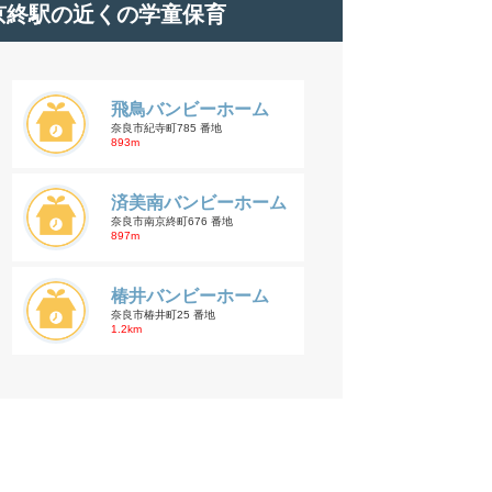
京終駅の近くの学童保育
飛鳥バンビーホーム
奈良市紀寺町785 番地
893m
済美南バンビーホーム
奈良市南京終町676 番地
897m
椿井バンビーホーム
奈良市椿井町25 番地
1.2km