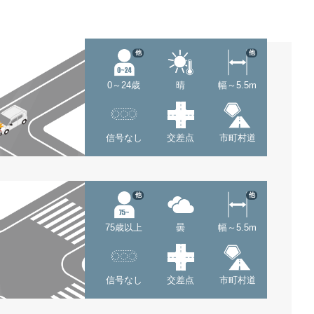
他
他
0～24歳
晴
幅～5.5m
信号なし
交差点
市町村道
他
他
75歳以上
曇
幅～5.5m
信号なし
交差点
市町村道