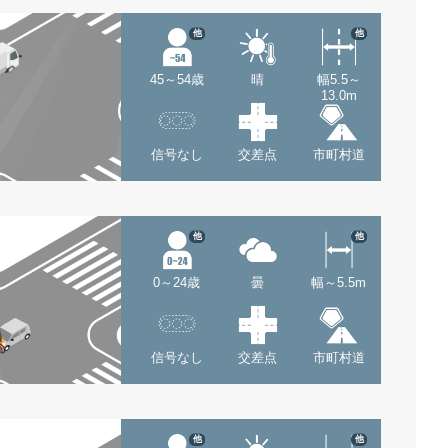
他
他
45～54歳
晴
幅5.5～
13.0m
信号なし
交差点
市町村道
他
他
0～24歳
曇
幅～5.5m
信号なし
交差点
市町村道
他
他