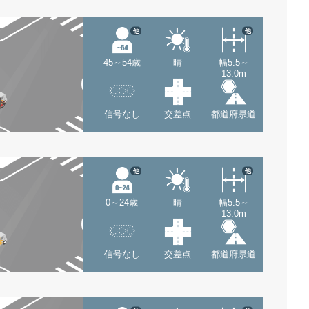
他
他
45～54歳
晴
幅5.5～
13.0m
信号なし
交差点
都道府県道
他
他
0～24歳
晴
幅5.5～
13.0m
信号なし
交差点
都道府県道