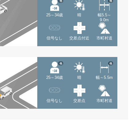
他
他
25～34歳
晴
幅5.5～
9.0m
信号なし
交差点付近
市町村道
他
他
25～34歳
晴
幅～5.5m
信号なし
交差点
市町村道