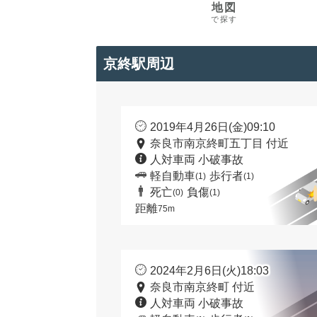
地図
で探す
京終駅周辺
2019年4月26日(金)09:10
奈良市南京終町五丁目 付近
人対車両 小破事故
軽自動車
歩行者
(1)
(1)
死亡
負傷
(0)
(1)
距離
75m
2024年2月6日(火)18:03
奈良市南京終町 付近
人対車両 小破事故