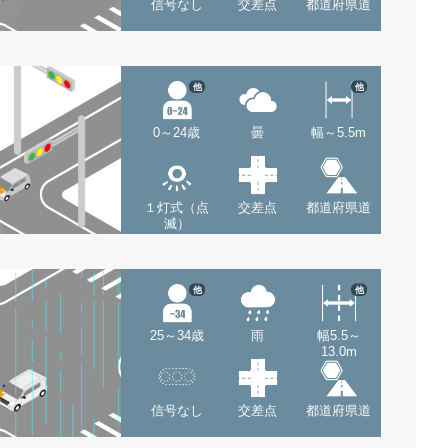
信号なし
交差点
都道府県道
他
他
0～24歳
曇
幅～5.5m
１灯式（点
交差点
都道府県道
滅）
他
他
25～34歳
雨
幅5.5～
13.0m
信号なし
交差点
都道府県道