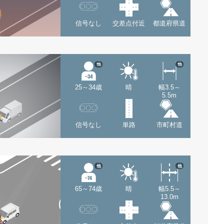
信号なし
交差点付近
都道府県道
他
他
25～34歳
晴
幅3.5～
5.5m
信号なし
単路
市町村道
他
他
65～74歳
晴
幅5.5～
13.0m