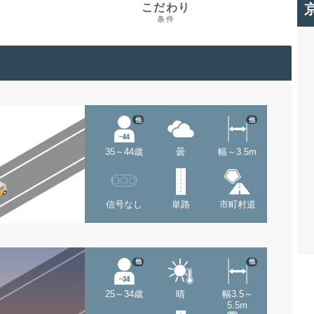
こだわり
条件
他
他
35～44歳
曇
幅～3.5m
信号なし
単路
市町村道
他
他
25～34歳
晴
幅3.5～
5.5m