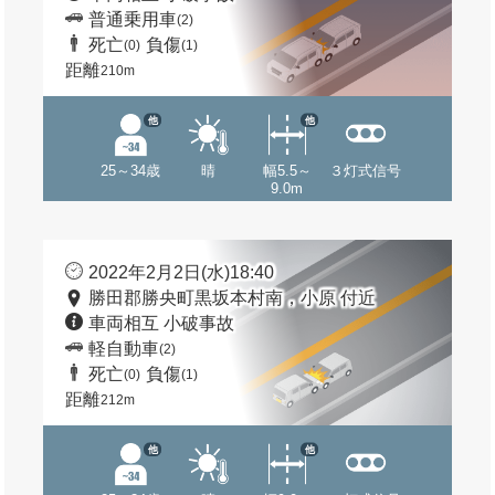
普通乗用車
(2)
死亡
負傷
(0)
(1)
距離
210m
他
他
25～34歳
晴
幅5.5～
３灯式信号
9.0m
2022年2月2日(水)18:40
勝田郡勝央町黒坂本村南，小原 付近
車両相互 小破事故
軽自動車
(2)
死亡
負傷
(0)
(1)
距離
212m
他
他