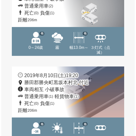
普通乗用車
(2)
死亡
負傷
(0)
(1)
距離
206m
他
他
0～24歳
霧
幅13.0m～
３灯式（点
滅）
2019年8月10日(土)19:20
勝田郡勝央町黒坂本村北 付近
車両相互 小破事故
普通乗用車
軽貨物車
(1)
(1)
死亡
負傷
(0)
(1)
距離
206m
他
他