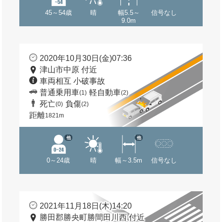
45～54歳
晴
幅5.5～
信号なし
9.0m
2020年10月30日(金)07:36
津山市中原 付近
車両相互 小破事故
普通乗用車
軽自動車
(1)
(2)
死亡
負傷
(0)
(2)
距離
1821m
他
他
0～24歳
晴
幅～3.5m
信号なし
2021年11月18日(木)14:20
勝田郡勝央町勝間田川西 付近