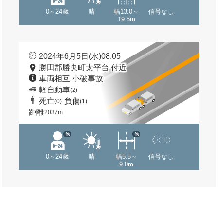
0～24歳
晴
幅13.0～
信号なし
19.5m
2024年6月5日(水)08:05
勝田郡勝央町太平台 付近
車両相互 小破事故
軽自動車
(2)
死亡
負傷
(0)
(1)
距離
2037m
他
他
0～24歳
晴
幅5.5～
信号なし
9.0m