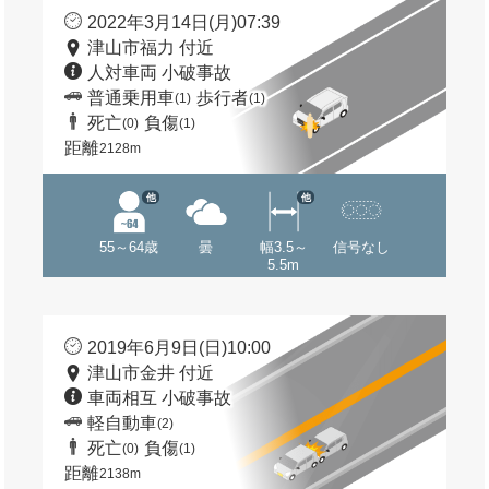
2022年3月14日(月)07:39
津山市福力 付近
人対車両 小破事故
普通乗用車
歩行者
(1)
(1)
死亡
負傷
(0)
(1)
距離
2128m
他
他
55～64歳
曇
幅3.5～
信号なし
5.5m
2019年6月9日(日)10:00
津山市金井 付近
車両相互 小破事故
軽自動車
(2)
死亡
負傷
(0)
(1)
距離
2138m