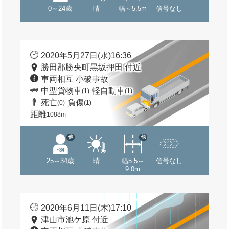
0～24歳
晴
幅～5.5m
信号なし
2020年5月27日(水)16:36
勝田郡勝央町黒坂押田 付近
車両相互 小破事故
中型貨物車
軽自動車
(1)
(1)
死亡
負傷
(0)
(1)
距離
1088m
他
他
25～34歳
晴
幅5.5～
信号なし
9.0m
2020年6月11日(木)17:10
津山市池ケ原 付近