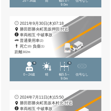
25～34歳
雨
幅5.5～
信号なし
9.0m
2021年9月30日(木)07:18
勝田郡勝央町黒坂押田 付近
車両相互 中破事故
普通乗用車
(2)
死亡
負傷
(0)
(1)
距離
302m
他
他
0～24歳
晴
幅5.5～
信号なし
9.0m
2024年7月11日(木)15:50
勝田郡勝央町黒坂本村北 付近
車両相互 中破事故