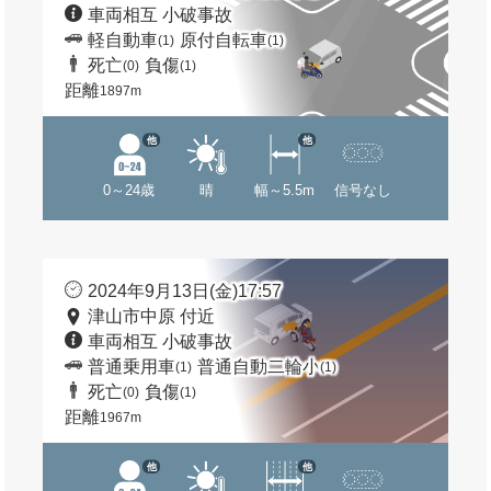
車両相互 小破事故
軽自動車
原付自転車
(1)
(1)
死亡
負傷
(0)
(1)
距離
1897m
他
他
0～24歳
晴
幅～5.5m
信号なし
2024年9月13日(金)17:57
津山市中原 付近
車両相互 小破事故
普通乗用車
普通自動二輪小
(1)
(1)
死亡
負傷
(0)
(1)
距離
1967m
他
他