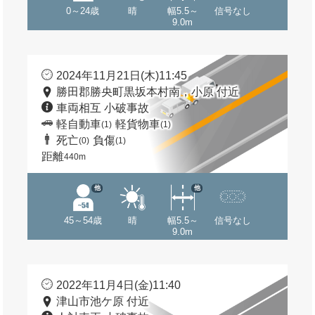
0～24歳
晴
幅5.5～
信号なし
9.0m
2024年11月21日(木)11:45
勝田郡勝央町黒坂本村南，小原 付近
車両相互 小破事故
軽自動車
軽貨物車
(1)
(1)
死亡
負傷
(0)
(1)
距離
440m
他
他
45～54歳
晴
幅5.5～
信号なし
9.0m
2022年11月4日(金)11:40
津山市池ケ原 付近