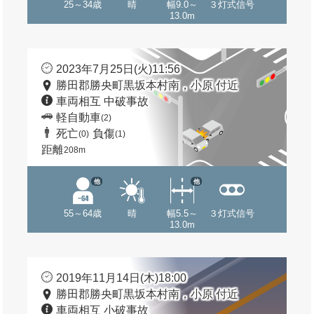
25～34歳
晴
幅9.0～
３灯式信号
13.0m
2023年7月25日(火)11:56
勝田郡勝央町黒坂本村南，小原 付近
車両相互 中破事故
軽自動車
(2)
死亡
負傷
(0)
(1)
距離
208m
他
他
55～64歳
晴
幅5.5～
３灯式信号
13.0m
2019年11月14日(木)18:00
勝田郡勝央町黒坂本村南，小原 付近
車両相互 小破事故