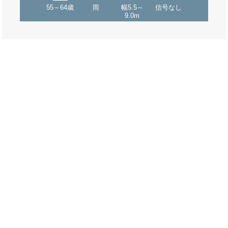
55～64歳
雨
幅5.5～
信号なし
9.0m