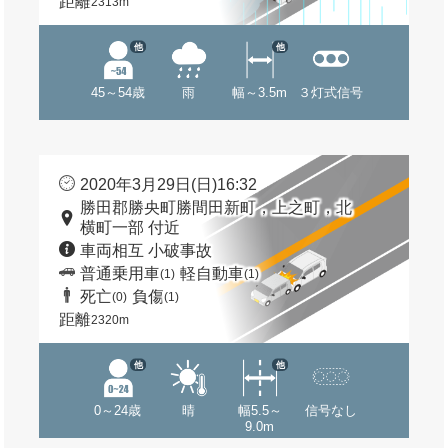
距離
2313m
他
他
45～54歳
雨
幅～3.5m
３灯式信号
2020年3月29日(日)16:32
勝田郡勝央町勝間田新町，上之町，北
横町一部 付近
車両相互 小破事故
普通乗用車
軽自動車
(1)
(1)
死亡
負傷
(0)
(1)
距離
2320m
他
他
0～24歳
晴
幅5.5～
信号なし
9.0m