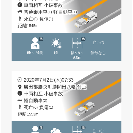
車両相互 小破事故
普通乗用車
軽自動車
(1)
(1)
死亡
負傷
(0)
(1)
距離
1545m
他
他
65～74歳
晴
幅5.5～
信号なし
9.0m
2020年7月2日(木)07:33
勝田郡勝央町勝間田八幡 付近
車両相互 小破事故
軽自動車
(2)
死亡
負傷
(0)
(1)
距離
1553m
他
他