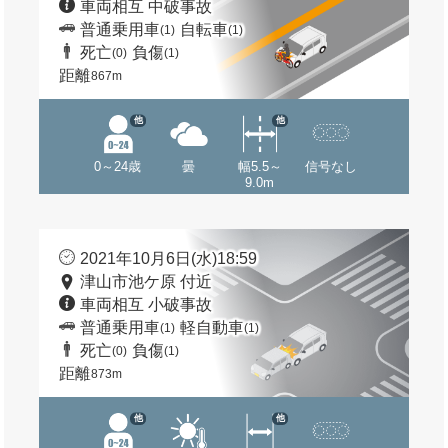
車両相互 中破事故
普通乗用車
自転車
(1)
(1)
死亡
負傷
(0)
(1)
距離
867m
他
他
0～24歳
曇
幅5.5～
信号なし
9.0m
2021年10月6日(水)18:59
津山市池ケ原 付近
車両相互 小破事故
普通乗用車
軽自動車
(1)
(1)
死亡
負傷
(0)
(1)
距離
873m
他
他