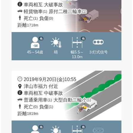
車両相互 大破事故
軽貨物車
原付二種二輪車
(1)
(1)
死亡
負傷
(1)
(0)
距離
1718m
他
他
45～54歳
晴
幅5.5～
３灯式信号
13.0m
2019年9月20日(金)10:55
津山市福力 付近
車両相互 中破事故
普通乗用車
大型自動二輪小
(1)
(1)
死亡
負傷
(0)
(1)
距離
1819m
他
他