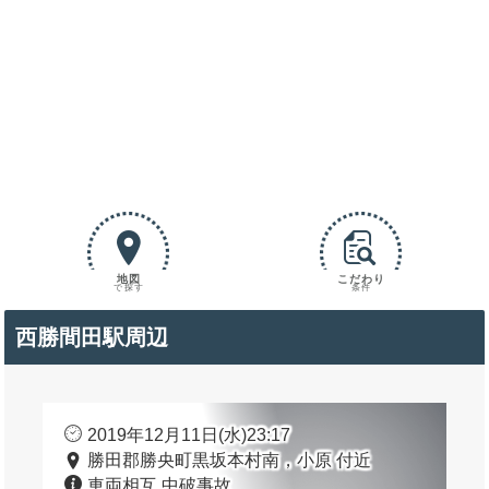
地図
こだわり
で探す
条件
西勝間田駅周辺
2019年12月11日(水)23:17
勝田郡勝央町黒坂本村南，小原 付近
車両相互 中破事故