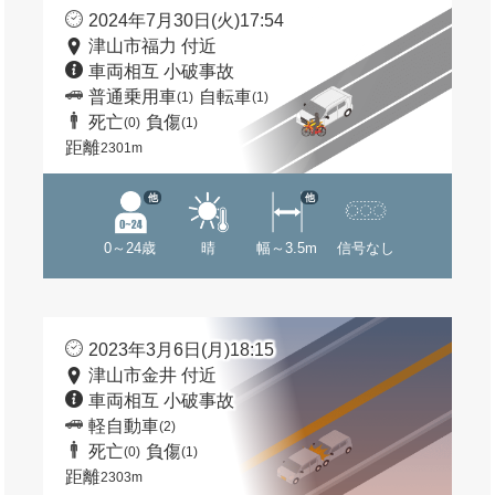
2024年7月30日(火)17:54
津山市福力 付近
車両相互 小破事故
普通乗用車
自転車
(1)
(1)
死亡
負傷
(0)
(1)
距離
2301m
他
他
0～24歳
晴
幅～3.5m
信号なし
2023年3月6日(月)18:15
津山市金井 付近
車両相互 小破事故
軽自動車
(2)
死亡
負傷
(0)
(1)
距離
2303m