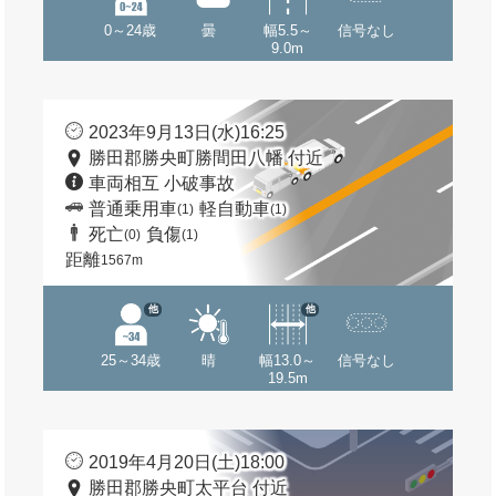
0～24歳
曇
幅5.5～
信号なし
9.0m
2023年9月13日(水)16:25
勝田郡勝央町勝間田八幡 付近
車両相互 小破事故
普通乗用車
軽自動車
(1)
(1)
死亡
負傷
(0)
(1)
距離
1567m
他
他
25～34歳
晴
幅13.0～
信号なし
19.5m
2019年4月20日(土)18:00
勝田郡勝央町太平台 付近