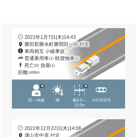
2021年1月7日(木)14:43
勝田郡勝央町勝間田一区 付近
車両相互 小破事故
普通乗用車
軽貨物車
(1)
(1)
死亡
負傷
(0)
(1)
距離
1488m
他
他
35～44歳
晴
幅9.0～
３灯式信号
13.0m
2022年12月22日(木)14:06
津山市中原 付近