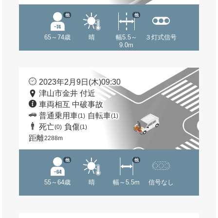
他
他
65～74歳
晴
幅5.5～
３灯式信号
9.0m
2023年2月9日(木)09:30
津山市金井 付近
車両相互 中破事故
普通乗用車
自転車
(1)
(1)
死亡
負傷
(0)
(1)
距離
2288m
他
他
55～64歳
晴
幅～5.5m
信号なし