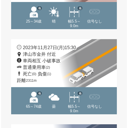
他
他
25～34歳
晴
幅5.5～
信号なし
9.0m
2023年11月27日(月)15:30
津山市金井 付近
車両相互 小破事故
普通乗用車
(2)
死亡
負傷
(0)
(1)
距離
2311m
他
他
65～74歳
曇
幅5.5～
信号なし
9.0m