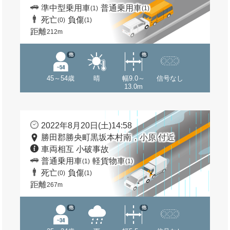
準中型乗用車
普通乗用車
(1)
(1)
死亡
負傷
(0)
(1)
距離
212m
他
他
45～54歳
晴
幅9.0～
信号なし
13.0m
2022年8月20日(土)14:58
勝田郡勝央町黒坂本村南，小原 付近
車両相互 小破事故
普通乗用車
軽貨物車
(1)
(1)
死亡
負傷
(0)
(1)
距離
267m
他
他