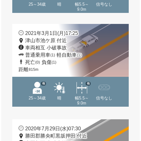
25～34歳
晴
幅5.5～
信号なし
9.0m
2021年3月1日(月)17:25
津山市池ケ原 付近
車両相互 小破事故
普通乗用車
軽自動車
(1)
(1)
死亡
負傷
(0)
(1)
距離
815m
他
他
25～34歳
晴
幅5.5～
信号なし
9.0m
2020年7月29日(水)07:30
勝田郡勝央町黒坂押田 付近