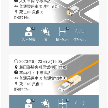
人対車両 小破事故
普通乗用車
歩行者
(1)
(1)
死亡
負傷
(0)
(1)
距離
516m
他
他
35～44歳
晴
幅～5.5m
信号なし
2020年6月23日(火)16:05
勝田郡勝央町黒坂押田 付近
車両相互 中破事故
普通乗用車
普通貨物車
(1)
(1)
死亡
負傷
(0)
(2)
距離
702m
他
他