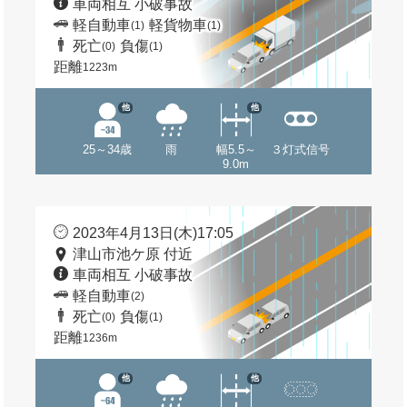
車両相互 小破事故
軽自動車
軽貨物車
(1)
(1)
死亡
負傷
(0)
(1)
距離
1223m
他
他
25～34歳
雨
幅5.5～
３灯式信号
9.0m
2023年4月13日(木)17:05
津山市池ケ原 付近
車両相互 小破事故
軽自動車
(2)
死亡
負傷
(0)
(1)
距離
1236m
他
他