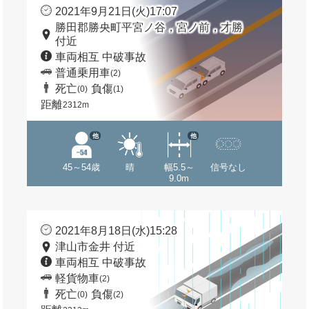
2021年9月21日(火)17:07
勝田郡勝央町平宮ノ谷，宮ノ前，才勝
付近
車両相互 中破事故
普通乗用車
(2)
死亡
負傷
(0)
(1)
距離
2312m
他
他
45～54歳
晴
幅5.5～
信号なし
9.0m
2021年8月18日(水)15:28
津山市金井 付近
車両相互 中破事故
軽貨物車
(2)
死亡
負傷
(0)
(2)