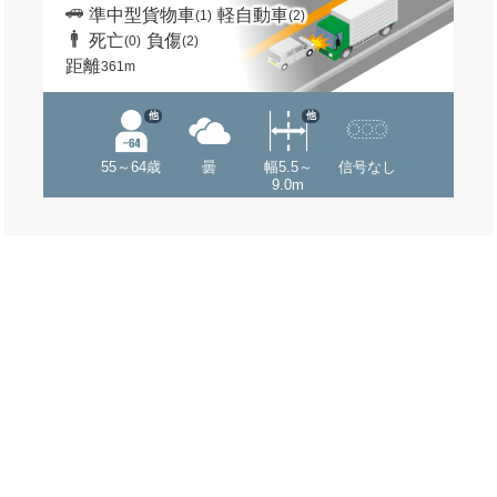
準中型貨物車
軽自動車
(1)
(2)
死亡
負傷
(0)
(2)
距離
361m
他
他
55～64歳
曇
幅5.5～
信号なし
9.0m