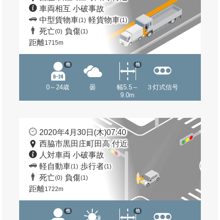
車両相互 小破事故
中型貨物車
軽貨物車
(1)
(1)
死亡
負傷
(0)
(1)
距離
1715m
他
他
0～24歳
曇
幅5.5～
３灯式信号
9.0m
2020年4月30日(木)07:40
西脇市黒田庄町田高 付近
人対車両 小破事故
軽自動車
歩行者
(1)
(1)
死亡
負傷
(0)
(1)
距離
1722m
他
他