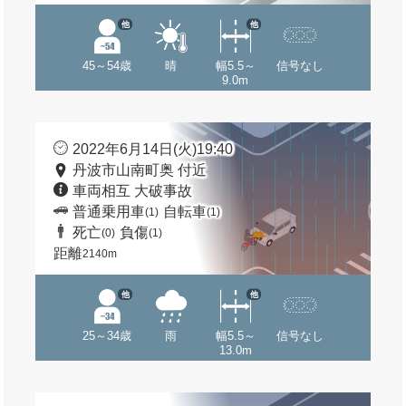
他
他
45～54歳
晴
幅5.5～
信号なし
9.0m
2022年6月14日(火)19:40
丹波市山南町奥 付近
車両相互 大破事故
普通乗用車
自転車
(1)
(1)
死亡
負傷
(0)
(1)
距離
2140m
他
他
25～34歳
雨
幅5.5～
信号なし
13.0m