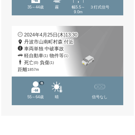
35～44歳
霧
幅5.5～
３灯式信号
9.0m
2024年4月25日(木)13:30
丹波市山南町村森 付近
車両単独 中破事故
軽自動車
物件等
(1)
(1)
死亡
負傷
(0)
(1)
距離
1857m
他
55～64歳
晴
信号なし