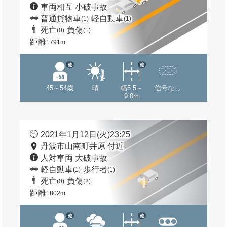
車両相互 小破事故
普通貨物車
軽自動車
(1)
(1)
死亡
負傷
(0)
(1)
距離
1791m
他
他
45～54歳
晴
幅5.5～
信号なし
9.0m
2021年1月12日(火)23:25
丹波市山南町井原 付近
人対車両 大破事故
軽自動車
歩行者
(1)
(1)
死亡
負傷
(0)
(2)
距離
1802m
他
他