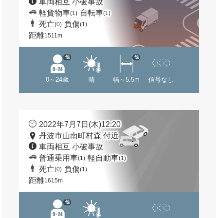
車両相互 小破事故
軽貨物車
自転車
(1)
(1)
死亡
負傷
(0)
(1)
距離
1511m
他
他
0～24歳
晴
幅～5.5m
信号なし
2022年7月7日(木)12:20
丹波市山南町村森 付近
車両相互 小破事故
普通乗用車
軽自動車
(1)
(1)
死亡
負傷
(0)
(1)
距離
1615m
他