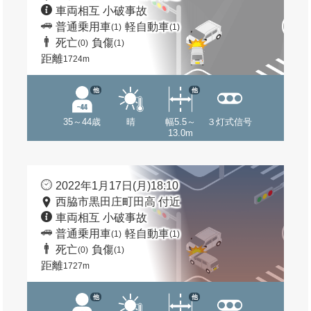
車両相互 小破事故
普通乗用車
軽自動車
(1)
(1)
死亡
負傷
(0)
(1)
距離
1724m
他
他
35～44歳
晴
幅5.5～
３灯式信号
13.0m
2022年1月17日(月)18:10
西脇市黒田庄町田高 付近
車両相互 小破事故
普通乗用車
軽自動車
(1)
(1)
死亡
負傷
(0)
(1)
距離
1727m
他
他