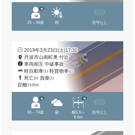
他
25～34歳
晴
信号なし
2019年3月23日(土)17:30
丹波市山南町奥 付近
車両相互 中破事故
軽自動車
軽貨物車
(1)
(1)
死亡
負傷
(0)
(1)
距離
2105m
他
他
65～74歳
曇
幅5.5～
信号なし
9.0m