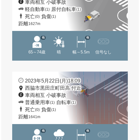
車両相互 小破事故
軽自動車
原付自転車
(1)
(1)
死亡
負傷
(0)
(1)
距離
1627m
他
他
65～74歳
晴
幅～5.5m
信号なし
2023年5月22日(月)18:09
西脇市黒田庄町田高 付近
車両相互 小破事故
普通乗用車
自転車
(1)
(1)
死亡
負傷
(0)
(1)
距離
1641m
他
他