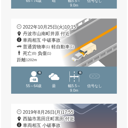
65～74歳
晴
幅5.5～
信号なし
9.0m
2022年10月25日(火)10:15
丹波市山南町井原 付近
車両相互 中破事故
普通貨物車
軽自動車
(1)
(1)
死亡
負傷
(0)
(1)
距離
1202m
他
他
55～64歳
曇
幅5.5～
信号なし
9.0m
2019年8月26日(月)17:55
西脇市黒田庄町黒田 付近
車両相互 小破事故