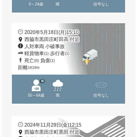
0～24歳
晴
信号なし
2020年5月18日(月)15:10
西脇市黒田庄町田高 付近
人対車両 小破事故
軽貨物車
歩行者
(1)
(1)
死亡
負傷
(0)
(1)
距離
1616m
他
55～64歳
雨
信号なし
2024年11月29日(金)12:15
西脇市黒田庄町黒田 付近