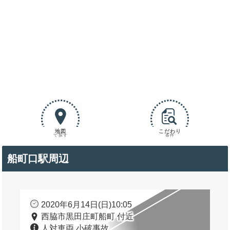
地図
こだわり
で探す
条件
船町口駅周辺
2020年6月14日(日)10:05
西脇市黒田庄町船町 付近
人対車両 小破事故