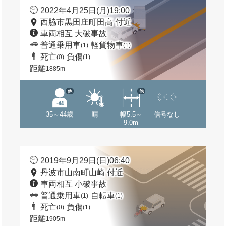
2022年4月25日(月)19:00
西脇市黒田庄町田高 付近
車両相互 大破事故
普通乗用車
軽貨物車
(1)
(1)
死亡
負傷
(0)
(1)
距離
1885m
他
他
35～44歳
晴
幅5.5～
信号なし
9.0m
2019年9月29日(日)06:40
丹波市山南町山崎 付近
車両相互 小破事故
普通乗用車
自転車
(1)
(1)
死亡
負傷
(0)
(1)
距離
1905m