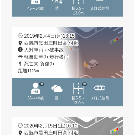
45～54歳
晴
幅5.5～
３灯式信号
13.0m
2019年2月4日(月)18:15
西脇市黒田庄町田高 付近
人対車両 小破事故
軽自動車
歩行者
(1)
(1)
死亡
負傷
(0)
(1)
距離
1723m
他
他
35～44歳
曇
幅5.5～
３灯式信号
13.0m
2020年2月15日(土)16:10
西脇市黒田庄町田高 付近