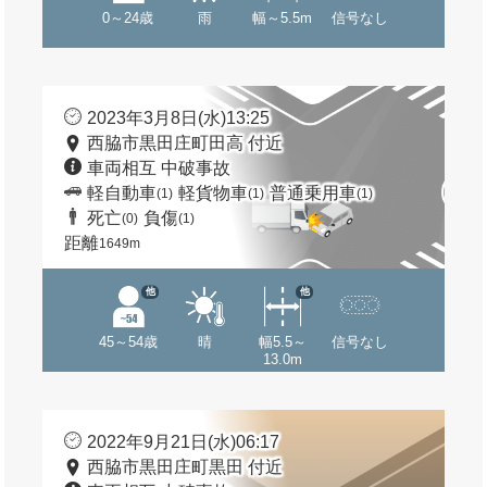
0～24歳
雨
幅～5.5m
信号なし
2023年3月8日(水)13:25
西脇市黒田庄町田高 付近
車両相互 中破事故
軽自動車
軽貨物車
普通乗用車
(1)
(1)
(1)
死亡
負傷
(0)
(1)
距離
1649m
他
他
45～54歳
晴
幅5.5～
信号なし
13.0m
2022年9月21日(水)06:17
西脇市黒田庄町黒田 付近