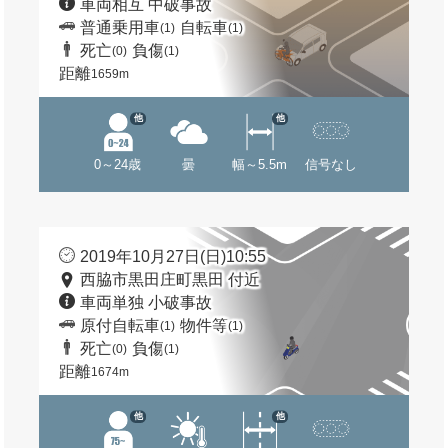
車両相互 中破事故
普通乗用車
自転車
(1)
(1)
死亡
負傷
(0)
(1)
距離
1659m
他
他
0～24歳
曇
幅～5.5m
信号なし
2019年10月27日(日)10:55
西脇市黒田庄町黒田 付近
車両単独 小破事故
原付自転車
物件等
(1)
(1)
死亡
負傷
(0)
(1)
距離
1674m
他
他