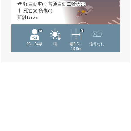
軽自動車
普通自動二輪大
(1)
(1)
死亡
負傷
(0)
(1)
距離
1385m
他
他
25～34歳
晴
幅5.5～
信号なし
13.0m