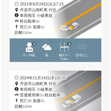
2021年8月24日(火)17:15
丹波市山南町奥 付近
車両相互 小破事故
軽自動車
(2)
死亡
負傷
(0)
(1)
距離
2111m
他
他
0～24歳
曇
幅5.5～
信号なし
9.0m
2024年11月14日(木)18:20
丹波市山南町奥 付近
車両相互 小破事故
普通乗用車
軽自動車
(1)
(1)
死亡
負傷
(0)
(1)
距離
2113m