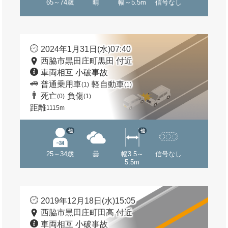
65～74歳
晴
幅～5.5m
信号なし
2024年1月31日(水)07:40
西脇市黒田庄町黒田 付近
車両相互 小破事故
普通乗用車
軽自動車
(1)
(1)
死亡
負傷
(0)
(1)
距離
1115m
他
他
25～34歳
曇
幅3.5～
信号なし
5.5m
2019年12月18日(水)15:05
西脇市黒田庄町田高 付近
車両相互 小破事故