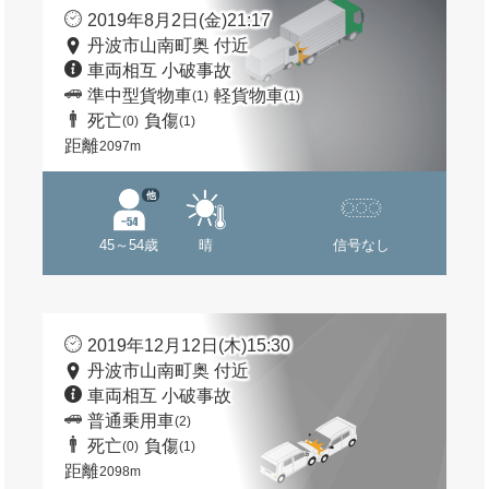
2019年8月2日(金)21:17
丹波市山南町奥 付近
車両相互 小破事故
準中型貨物車
軽貨物車
(1)
(1)
死亡
負傷
(0)
(1)
距離
2097m
他
45～54歳
晴
信号なし
2019年12月12日(木)15:30
丹波市山南町奥 付近
車両相互 小破事故
普通乗用車
(2)
死亡
負傷
(0)
(1)
距離
2098m