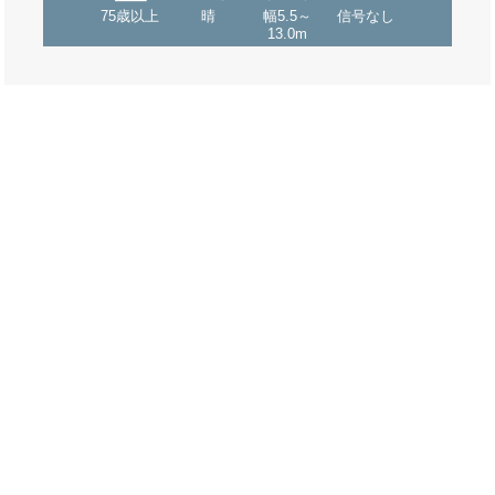
75歳以上
晴
幅5.5～
信号なし
13.0m