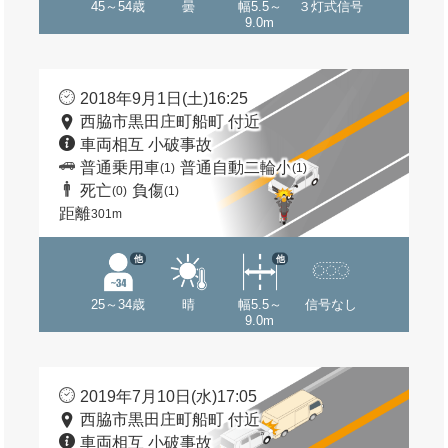
45～54歳
曇
幅5.5～
３灯式信号
9.0m
2018年9月1日(土)16:25
西脇市黒田庄町船町 付近
車両相互 小破事故
普通乗用車
普通自動二輪小
(1)
(1)
死亡
負傷
(0)
(1)
距離
301m
他
他
25～34歳
晴
幅5.5～
信号なし
9.0m
2019年7月10日(水)17:05
西脇市黒田庄町船町 付近
車両相互 小破事故