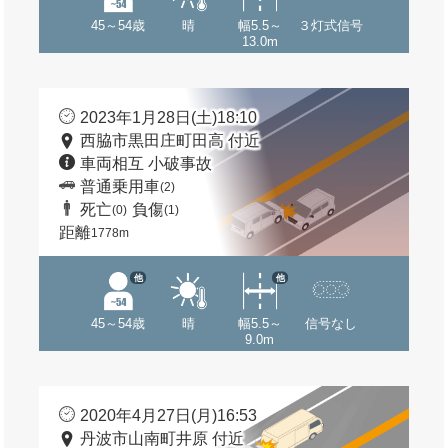
45～54歳
晴
幅5.5～
３灯式信号
13.0m
2023年1月28日(土)18:10
西脇市黒田庄町田高 付近
車両相互 小破事故
普通乗用車
(2)
死亡
負傷
(0)
(1)
距離
1778m
他
他
45～54歳
晴
幅5.5～
信号なし
9.0m
2020年4月27日(月)16:53
丹波市山南町井原 付近