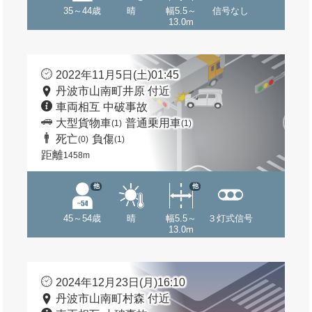
35～44歳
晴
幅5.5～
信号なし
13.0m
2022年11月5日(土)01:45
丹波市山南町井原 付近
車両相互 中破事故
大型貨物車
普通乗用車
(1)
(1)
死亡
負傷
(0)
(1)
距離
1458m
他
他
45～54歳
晴
幅5.5～
３灯式信号
13.0m
2024年12月23日(月)16:10
丹波市山南町村森 付近