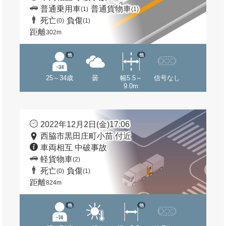
普通乗用車
普通貨物車
(1)
(1)
死亡
負傷
(0)
(1)
距離
302m
他
他
25～34歳
曇
幅5.5～
信号なし
9.0m
2022年12月2日(金)17:06
西脇市黒田庄町小苗 付近
車両相互 中破事故
軽貨物車
(2)
死亡
負傷
(0)
(1)
距離
824m
他
他