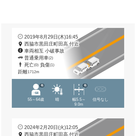
2019年8月29日(木)16:45
西脇市黒田庄町田高 付近
車両相互 小破事故
普通乗用車
(2)
死亡
負傷
(0)
(1)
距離
1712m
他
他
55～64歳
晴
幅5.5～
信号なし
9.0m
2024年2月20日(火)12:05
西脇市黒田庄町田高 付近