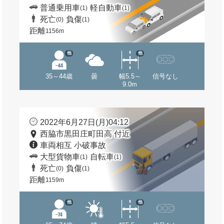
普通乗用車
軽自動車
(1)
(1)
死亡
負傷
(0)
(1)
距離
1156m
他
他
35～44歳
曇
幅5.5～
信号なし
9.0m
2022年6月27日(月)04:12
西脇市黒田庄町田高 付近
車両相互 小破事故
大型貨物車
自転車
(1)
(1)
死亡
負傷
(0)
(1)
距離
1159m
他
他