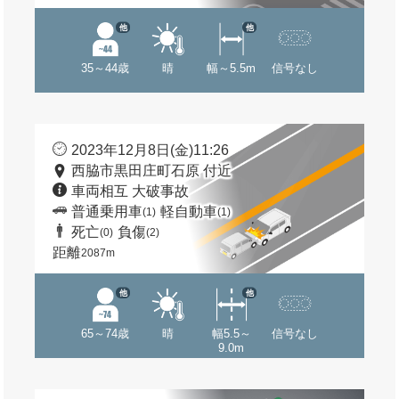
他
他
35～44歳
晴
幅～5.5m
信号なし
2023年12月8日(金)11:26
西脇市黒田庄町石原 付近
車両相互 大破事故
普通乗用車
軽自動車
(1)
(1)
死亡
負傷
(0)
(2)
距離
2087m
他
他
65～74歳
晴
幅5.5～
信号なし
9.0m