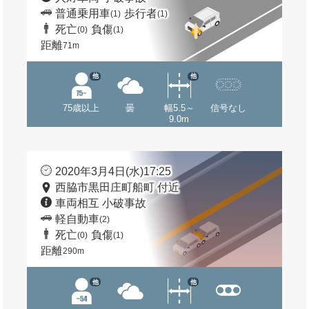
普通乗用車
歩行者
(1)
(1)
死亡
負傷
(0)
(1)
距離
71m
他
他
75歳以上
曇
幅5.5～
信号なし
9.0m
2020年3月4日(水)17:25
西脇市黒田庄町船町 付近
車両相互 小破事故
軽自動車
(2)
死亡
負傷
(0)
(1)
距離
290m
他
他