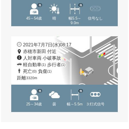
他
他
45～54歳
晴
幅5.5～
信号なし
9.0m
2021年7月7日(水)08:17
赤穂市新田 付近
人対車両 小破事故
軽自動車
歩行者
(1)
(1)
死亡
負傷
(0)
(1)
距離
3320m
他
他
25～34歳
曇
幅～5.5m
３灯式信号