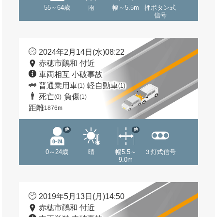
55～64歳
雨
幅～5.5m
押ボタン式
信号
2024年2月14日(水)08:22
赤穂市鷆和 付近
車両相互 小破事故
普通乗用車
軽自動車
(1)
(1)
死亡
負傷
(0)
(1)
距離
1876m
他
他
0～24歳
晴
幅5.5～
３灯式信号
9.0m
2019年5月13日(月)14:50
赤穂市鷆和 付近