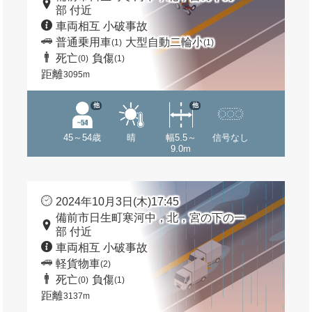
部 付近
車両相互 小破事故
普通乗用車
大型自動二輪小
(1)
(1)
死亡
負傷
(0)
(1)
距離
3095m
他
他
45～54歳
晴
幅5.5～
信号なし
9.0m
2024年10月3日(木)17:45
備前市日生町寒河中，北，宮の下の一
部 付近
車両相互 小破事故
軽貨物車
(2)
死亡
負傷
(0)
(1)
距離
3137m