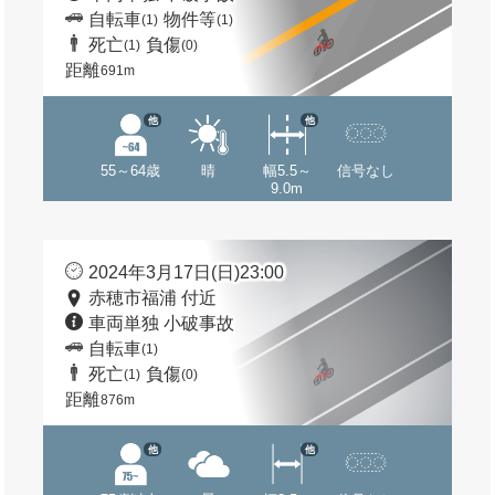
自転車
物件等
(1)
(1)
死亡
負傷
(1)
(0)
距離
691m
他
他
55～64歳
晴
幅5.5～
信号なし
9.0m
2024年3月17日(日)23:00
赤穂市福浦 付近
車両単独 小破事故
自転車
(1)
死亡
負傷
(1)
(0)
距離
876m
他
他