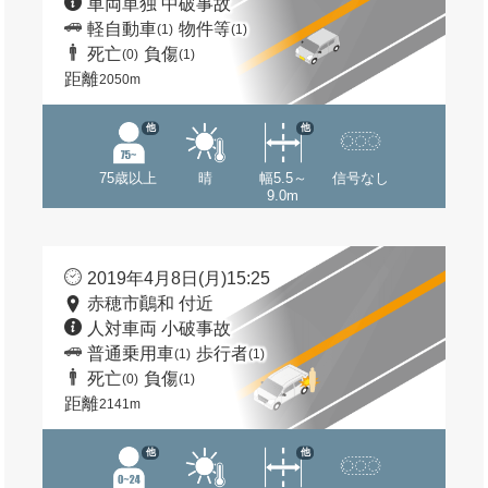
車両単独 中破事故
軽自動車
物件等
(1)
(1)
死亡
負傷
(0)
(1)
距離
2050m
他
他
75歳以上
晴
幅5.5～
信号なし
9.0m
2019年4月8日(月)15:25
赤穂市鷆和 付近
人対車両 小破事故
普通乗用車
歩行者
(1)
(1)
死亡
負傷
(0)
(1)
距離
2141m
他
他