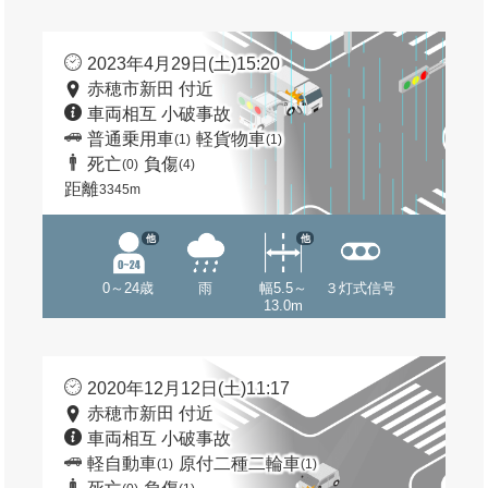
2023年4月29日(土)15:20
赤穂市新田 付近
車両相互 小破事故
普通乗用車
軽貨物車
(1)
(1)
死亡
負傷
(0)
(4)
距離
3345m
他
他
0～24歳
雨
幅5.5～
３灯式信号
13.0m
2020年12月12日(土)11:17
赤穂市新田 付近
車両相互 小破事故
軽自動車
原付二種二輪車
(1)
(1)