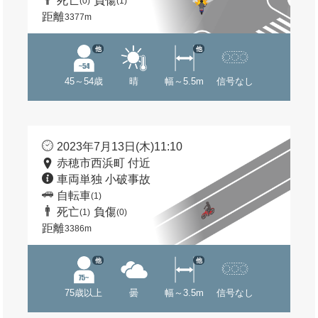
死亡
負傷
(0)
(1)
距離
3377m
他
他
45～54歳
晴
幅～5.5m
信号なし
2023年7月13日(木)11:10
赤穂市西浜町 付近
車両単独 小破事故
自転車
(1)
死亡
負傷
(1)
(0)
距離
3386m
他
他
75歳以上
曇
幅～3.5m
信号なし