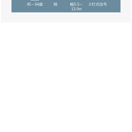
45～54歳
晴
幅5.5～
３灯式信号
13.0m