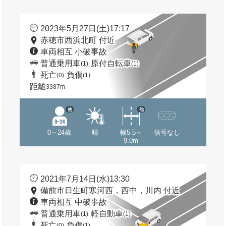
2023年5月27日(土)17:17
赤穂市西浜北町 付近
車両相互 小破事故
普通乗用車
原付自転車
(1)
(1)
死亡
負傷
(0)
(1)
距離
3387m
他
他
0～24歳
晴
幅5.5～
信号なし
9.0m
2021年7月14日(水)13:30
備前市日生町寒河西，西中，川内 付近
車両相互 中破事故
普通乗用車
軽自動車
(1)
(1)
死亡
負傷
(0)
(1)