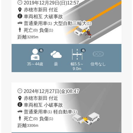
2019年12月29日(日)12:57
赤穂市新田 付近
車両相互 大破事故
普通乗用車
大型自動二輪大
(1)
(1)
死亡
負傷
(0)
(1)
距離
3285m
他
他
35～44歳
曇
幅5.5～
信号なし
9.0m
2024年12月27日(金)08:47
赤穂市新田 付近
車両相互 小破事故
普通乗用車
軽自動車
(1)
(1)
死亡
負傷
(0)
(1)
距離
3306m