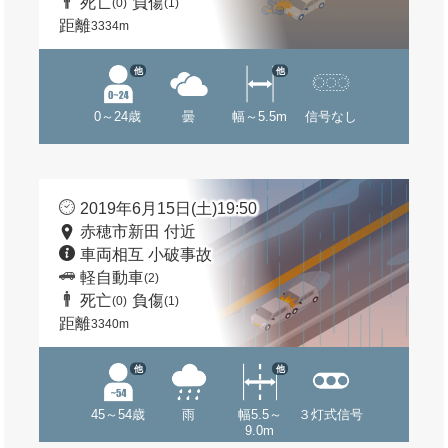
死亡
負傷
(0)
(1)
距離
3334m
他
他
0～24歳
曇
幅～5.5m
信号なし
2019年6月15日(土)19:50
赤穂市新田 付近
車両相互 小破事故
軽自動車
(2)
死亡
負傷
(0)
(1)
距離
3340m
他
他
45～54歳
雨
幅5.5～
３灯式信号
9.0m