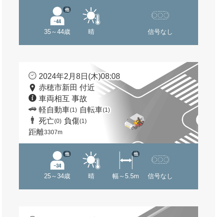
他
35～44歳
晴
信号なし
2024年2月8日(木)08:08
赤穂市新田 付近
車両相互 事故
軽自動車
自転車
(1)
(1)
死亡
負傷
(0)
(1)
距離
3307m
他
他
25～34歳
晴
幅～5.5m
信号なし