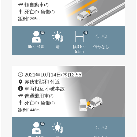
軽自動車
(2)
死亡
負傷
(0)
(2)
距離
1295m
他
他
65～74歳
晴
幅3.5～
信号なし
5.5m
2021年10月14日(木)12:55
赤穂市鷆和 付近
車両相互 小破事故
普通乗用車
(2)
死亡
負傷
(0)
(2)
距離
1448m
他