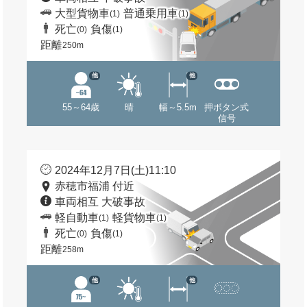
大型貨物車
普通乗用車
(1)
(1)
死亡
負傷
(0)
(1)
距離
250m
他
他
55～64歳
晴
幅～5.5m
押ボタン式
信号
2024年12月7日(土)11:10
赤穂市福浦 付近
車両相互 大破事故
軽自動車
軽貨物車
(1)
(1)
死亡
負傷
(0)
(1)
距離
258m
他
他