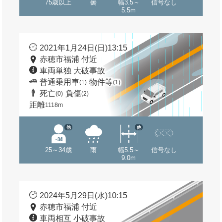
75歳以上
曇
幅3.5～
信号なし
5.5m
2021年1月24日(日)13:15
赤穂市福浦 付近
車両単独 大破事故
普通乗用車
物件等
(1)
(1)
死亡
負傷
(0)
(2)
距離
1118m
他
他
25～34歳
雨
幅5.5～
信号なし
9.0m
2024年5月29日(水)10:15
赤穂市福浦 付近
車両相互 小破事故