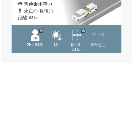
普通乗用車
(2)
死亡
負傷
(0)
(1)
距離
1831m
他
他
25～34歳
晴
幅9.0～
信号なし
13.0m