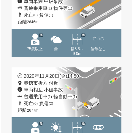
車両単独 中破事故
普通乗用車
物件等
(1)
(1)
死亡
負傷
(0)
(1)
距離
2646m
他
他
75歳以上
曇
幅5.5～
信号なし
9.0m
2020年11月20日(金)14:50
赤穂市折方 付近
車両相互 小破事故
普通乗用車
軽自動車
(1)
(1)
死亡
負傷
(0)
(2)
距離
2677m
他
他