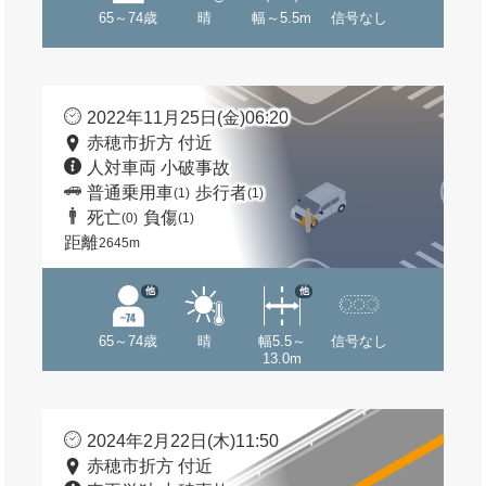
65～74歳
晴
幅～5.5m
信号なし
2022年11月25日(金)06:20
赤穂市折方 付近
人対車両 小破事故
普通乗用車
歩行者
(1)
(1)
死亡
負傷
(0)
(1)
距離
2645m
他
他
65～74歳
晴
幅5.5～
信号なし
13.0m
2024年2月22日(木)11:50
赤穂市折方 付近