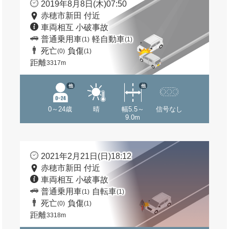
2019年8月8日(木)07:50
赤穂市新田 付近
車両相互 小破事故
普通乗用車
軽自動車
(1)
(1)
死亡
負傷
(0)
(1)
距離
3317m
他
他
0～24歳
晴
幅5.5～
信号なし
9.0m
2021年2月21日(日)18:12
赤穂市新田 付近
車両相互 小破事故
普通乗用車
自転車
(1)
(1)
死亡
負傷
(0)
(1)
距離
3318m