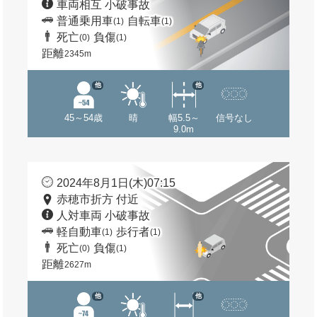
車両相互 小破事故
普通乗用車
自転車
(1)
(1)
死亡
負傷
(0)
(1)
距離
2345m
他
他
45～54歳
晴
幅5.5～
信号なし
9.0m
2024年8月1日(木)07:15
赤穂市折方 付近
人対車両 小破事故
軽自動車
歩行者
(1)
(1)
死亡
負傷
(0)
(1)
距離
2627m
他
他