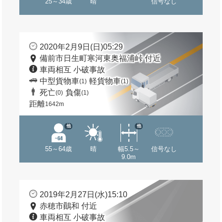
25～34歳
晴
信号なし
2020年2月9日(日)05:29
備前市日生町寒河東奥福浦峠 付近
車両相互 小破事故
中型貨物車
軽貨物車
(1)
(1)
死亡
負傷
(0)
(1)
距離
1642m
他
他
55～64歳
晴
幅5.5～
信号なし
9.0m
2019年2月27日(水)15:10
赤穂市鷆和 付近
車両相互 小破事故