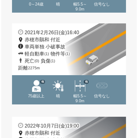
0～24歳
晴
幅5.5～
信号なし
9.0m
2021年2月26日(金)16:40
赤穂市鷆和 付近
車両単独 小破事故
軽自動車
物件等
(1)
(1)
死亡
負傷
(0)
(1)
距離
2275m
他
他
75歳以上
晴
幅5.5～
信号なし
9.0m
2022年10月7日(金)19:00
赤穂市鷆和 付近