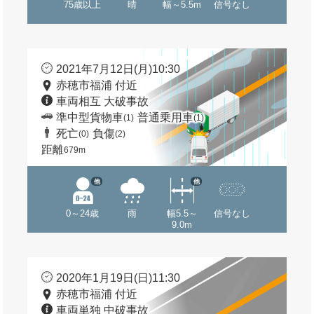
75歳以上
晴
幅～5.5m
信号なし
2021年7月12日(月)10:30
赤穂市福浦 付近
車両相互 大破事故
準中型貨物車
普通乗用車
(1)
(1)
死亡
負傷
(0)
(2)
距離
679m
他
他
0～24歳
雨
幅5.5～
信号なし
9.0m
2020年1月19日(日)11:30
赤穂市福浦 付近
車両単独 中破事故