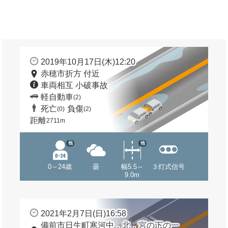
2019年10月17日(木)12:20
赤穂市折方 付近
車両相互 小破事故
軽自動車
(2)
死亡
負傷
(0)
(2)
距離
2711m
他
他
0～24歳
曇
幅5.5～
３灯式信号
9.0m
2021年2月7日(日)16:58
備前市日生町寒河中，北，宮の下の一