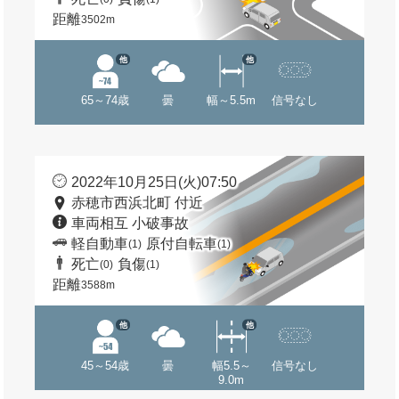
距離
3502m
他
他
65～74歳
曇
幅～5.5m
信号なし
2022年10月25日(火)07:50
赤穂市西浜北町 付近
車両相互 小破事故
軽自動車
原付自転車
(1)
(1)
死亡
負傷
(0)
(1)
距離
3588m
他
他
45～54歳
曇
幅5.5～
信号なし
9.0m