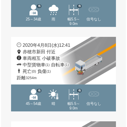
他
他
25～34歳
雨
幅5.5～
信号なし
9.0m
2020年4月8日(水)12:41
赤穂市新田 付近
車両相互 小破事故
中型貨物車
自転車
(1)
(1)
死亡
負傷
(0)
(1)
距離
3254m
他
他
45～54歳
晴
幅5.5～
信号なし
9.0m