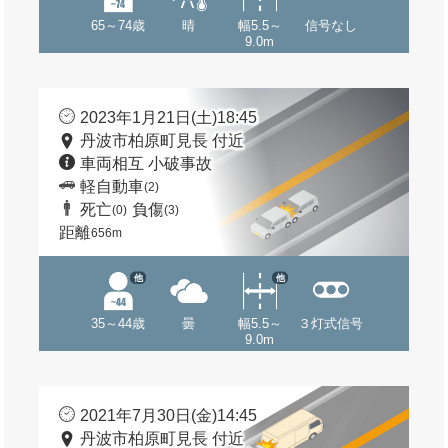
65～74歳
晴
幅5.5～
信号なし
9.0m
2023年1月21日(土)18:45
丹波市柏原町見長 付近
車両相互 小破事故
軽自動車
(2)
死亡
負傷
(0)
(3)
距離
656m
他
他
35～44歳
曇
幅5.5～
３灯式信号
9.0m
2021年7月30日(金)14:45
丹波市柏原町見長 付近