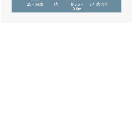
25～34歳
晴
幅5.5～
３灯式信号
9.0m