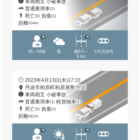
車両相互 小破事故
普通乗用車
(2)
死亡
負傷
(0)
(1)
距離
434m
他
他
45～54歳
曇
幅5.5～
３灯式信号
9.0m
2023年4月13日(木)17:10
丹波市柏原町柏原屋敷 付近
車両相互 小破事故
普通乗用車
軽貨物車
(1)
(1)
死亡
負傷
(0)
(1)
距離
461m
他
他