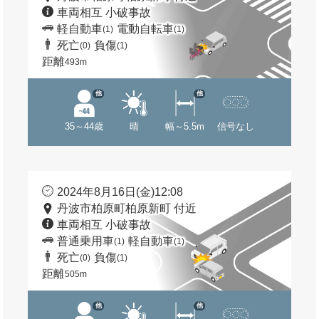
車両相互 小破事故
軽自動車
電動自転車
(1)
(1)
死亡
負傷
(0)
(1)
距離
493m
他
他
35～44歳
晴
幅～5.5m
信号なし
2024年8月16日(金)12:08
丹波市柏原町柏原新町 付近
車両相互 小破事故
普通乗用車
軽自動車
(1)
(1)
死亡
負傷
(0)
(1)
距離
505m
他
他