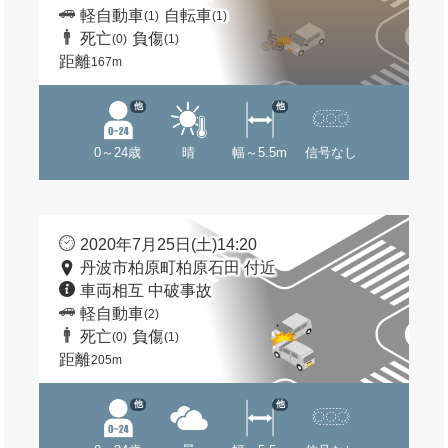
軽自動車
自転車
(1)
(1)
死亡
負傷
(0)
(1)
距離
167m
他
他
0～24歳
晴
幅～5.5m
信号なし
2020年7月25日(土)14:20
丹波市柏原町柏原石田 付近
車両相互 中破事故
軽自動車
(2)
死亡
負傷
(0)
(1)
距離
205m
他
他