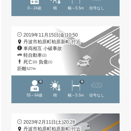
0～24歳
晴
幅～5.5m
信号なし
2019年11月15日(金)10:50
丹波市柏原町柏原新町 付近
車両相互 小破事故
軽自動車
(2)
死亡
負傷
(0)
(1)
距離
527m
他
他
55～64歳
晴
幅～5.5m
信号なし
2023年2月11日(土)20:28
丹波市柏原町柏原新町 付近