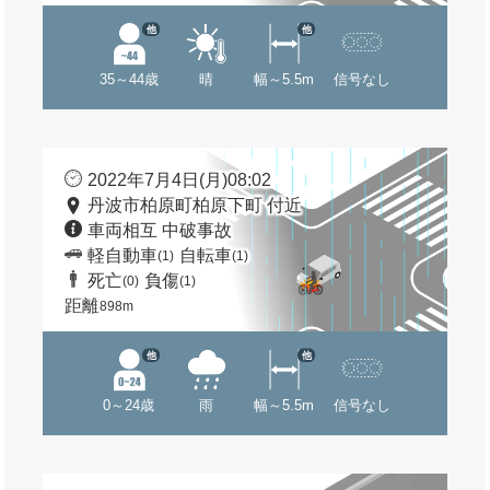
他
他
35～44歳
晴
幅～5.5m
信号なし
2022年7月4日(月)08:02
丹波市柏原町柏原下町 付近
車両相互 中破事故
軽自動車
自転車
(1)
(1)
死亡
負傷
(0)
(1)
距離
898m
他
他
0～24歳
雨
幅～5.5m
信号なし