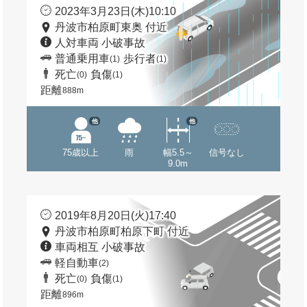
2023年3月23日(木)10:10
丹波市柏原町東奥 付近
人対車両 小破事故
普通乗用車
歩行者
(1)
(1)
死亡
負傷
(0)
(1)
距離
888m
他
他
75歳以上
雨
幅5.5～
信号なし
9.0m
2019年8月20日(火)17:40
丹波市柏原町柏原下町 付近
車両相互 小破事故
軽自動車
(2)
死亡
負傷
(0)
(1)
距離
896m