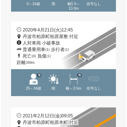
0～24歳
雨
幅5.5～
信号なし
13.0m
2020年4月21日(火)12:45
丹波市柏原町柏原屋敷 付近
人対車両 小破事故
普通乗用車
歩行者
(1)
(1)
死亡
負傷
(0)
(1)
距離
399m
他
他
25～34歳
晴
幅～3.5m
信号なし
2021年2月12日(金)09:05
丹波市柏原町柏原本町 付近