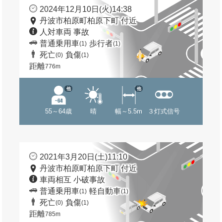
2024年12月10日(火)14:38
丹波市柏原町柏原下町 付近
人対車両 事故
普通乗用車
歩行者
(1)
(1)
死亡
負傷
(0)
(1)
距離
776m
他
他
55～64歳
晴
幅～5.5m
３灯式信号
2021年3月20日(土)11:10
丹波市柏原町柏原下町 付近
車両相互 小破事故
普通乗用車
軽自動車
(1)
(1)
死亡
負傷
(0)
(1)
距離
785m