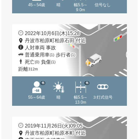
45～54歳
晴
幅5.5～
信号なし
9.0m
2022年10月6日(木)15:28
丹波市柏原町柏原石田 付近
人対車両 事故
普通乗用車
歩行者
(1)
(1)
死亡
負傷
(0)
(1)
距離
312m
他
他
55～64歳
晴
幅5.5～
３灯式信号
13.0m
2019年11月26日(火)09:05
丹波市柏原町柏原本町 付近