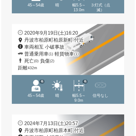
45～54歳
晴
幅5.5～
３灯式（点
13.0m
滅）
2020年9月19日(土)16:20
丹波市柏原町柏原新町 付近
車両相互 小破事故
普通乗用車
軽貨物車
(1)
(1)
死亡
負傷
(0)
(2)
距離
432m
他
他
45～54歳
晴
幅5.5～
信号なし
9.0m
2024年7月13日(土)20:57
丹波市柏原町柏原本町 付近