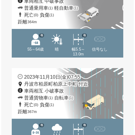
車両相互 中破事故
普通乗用車
軽自動車
(1)
(1)
死亡
負傷
(0)
(1)
距離
364m
他
他
55～64歳
晴
幅5.5～
信号なし
13.0m
2023年11月10日(金)07:55
丹波市柏原町柏原上中町 付近
車両相互 小破事故
普通貨物車
自転車
(1)
(1)
死亡
負傷
(0)
(1)
距離
367m
他
他