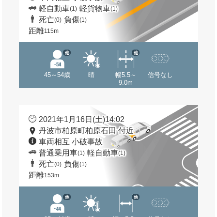
軽自動車
軽貨物車
(1)
(1)
死亡
負傷
(0)
(1)
距離
115m
他
他
45～54歳
晴
幅5.5～
信号なし
9.0m
2021年1月16日(土)14:02
丹波市柏原町柏原石田 付近
車両相互 小破事故
普通乗用車
軽自動車
(1)
(1)
死亡
負傷
(0)
(1)
距離
153m
他
他