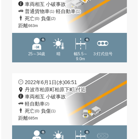
車両相互 小破事故
普通貨物車
軽自動車
(1)
(1)
死亡
負傷
(0)
(2)
距離
663m
他
他
25～34歳
晴
幅5.5～
３灯式信号
9.0m
2022年6月1日(水)06:51
丹波市柏原町柏原下町 付近
車両相互 小破事故
軽自動車
(2)
死亡
負傷
(0)
(1)
距離
685m
他
他