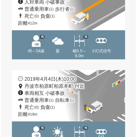
人対車両 小破事故
普通乗用車
歩行者
(1)
(1)
死亡
負傷
(0)
(1)
距離
412m
他
他
45～54歳
曇
幅5.5～
３灯式信号
9.0m
2019年4月4日(木)10:00
丹波市柏原町柏原本町 付近
車両相互 小破事故
普通乗用車
自転車
(1)
(1)
死亡
負傷
(0)
(1)
距離
419m
他
他