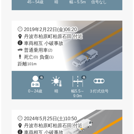
45～54歳
晴
幅～5.5m
信号なし
2019年2月22日(金)06:20
丹波市柏原町柏原石田 付近
車両相互 小破事故
普通乗用車
(2)
死亡
負傷
(0)
(1)
距離
101m
他
他
0～24歳
晴
幅5.5～
３灯式信号
9.0m
2024年5月25日(土)10:50
丹波市柏原町柏原石田 付近
車両相互 小破事故