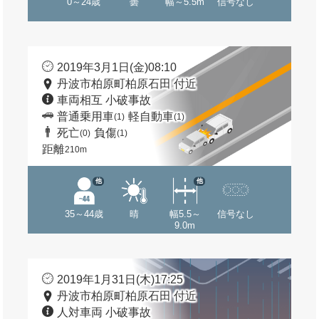
0～24歳
曇
幅～5.5m
信号なし
2019年3月1日(金)08:10
丹波市柏原町柏原石田 付近
車両相互 小破事故
普通乗用車
軽自動車
(1)
(1)
死亡
負傷
(0)
(1)
距離
210m
他
他
35～44歳
晴
幅5.5～
信号なし
9.0m
2019年1月31日(木)17:25
丹波市柏原町柏原石田 付近
人対車両 小破事故