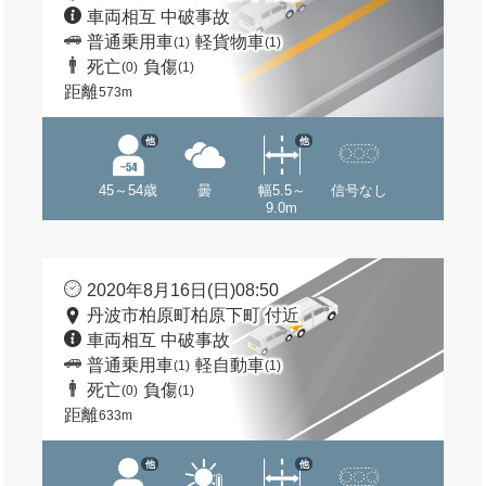
車両相互 中破事故
普通乗用車
軽貨物車
(1)
(1)
死亡
負傷
(0)
(1)
距離
573m
他
他
45～54歳
曇
幅5.5～
信号なし
9.0m
2020年8月16日(日)08:50
丹波市柏原町柏原下町 付近
車両相互 中破事故
普通乗用車
軽自動車
(1)
(1)
死亡
負傷
(0)
(1)
距離
633m
他
他