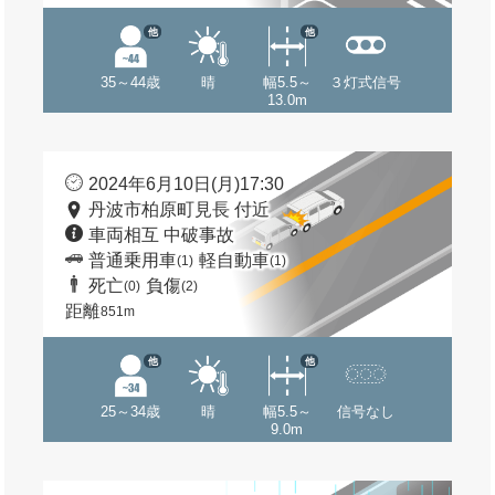
他
他
35～44歳
晴
幅5.5～
３灯式信号
13.0m
2024年6月10日(月)17:30
丹波市柏原町見長 付近
車両相互 中破事故
普通乗用車
軽自動車
(1)
(1)
死亡
負傷
(0)
(2)
距離
851m
他
他
25～34歳
晴
幅5.5～
信号なし
9.0m