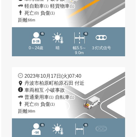
軽自動車
軽貨物車
(1)
(1)
死亡
負傷
(0)
(1)
距離
66m
他
他
0～24歳
晴
幅5.5～
３灯式信号
9.0m
2023年10月17日(火)07:40
丹波市柏原町柏原石田 付近
車両相互 小破事故
普通乗用車
自転車
(1)
(1)
死亡
負傷
(0)
(1)
距離
98m
他
他