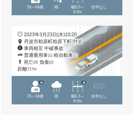
55～64歳
晴
幅5.5～
信号なし
9.0m
2023年3月23日(木)10:20
丹波市柏原町柏原下町 付近
車両相互 中破事故
普通乗用車
軽自動車
(1)
(1)
死亡
負傷
(0)
(2)
距離
717m
他
他
25～34歳
雨
幅5.5～
信号なし
9.0m