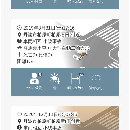
35～44歳
晴
幅～5.5m
信号なし
2019年8月31日(土)17:16
丹波市柏原町柏原石田 付近
車両相互 小破事故
普通乗用車
大型自動二輪大
(1)
(1)
死亡
負傷
(0)
(1)
距離
157m
他
他
65～74歳
晴
幅～5.5m
信号なし
2020年12月11日(金)07:45
丹波市柏原町柏原新町 付近
車両相互 小破事故