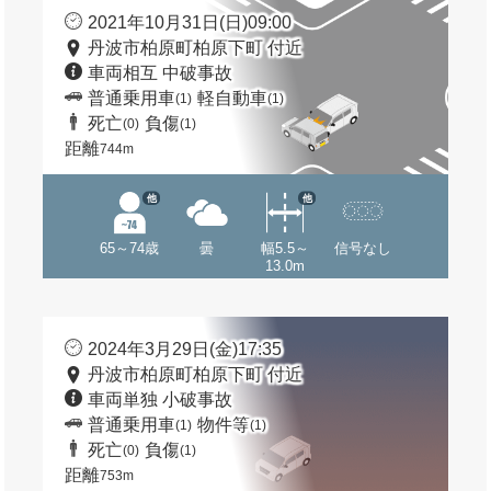
2021年10月31日(日)09:00
丹波市柏原町柏原下町 付近
車両相互 中破事故
普通乗用車
軽自動車
(1)
(1)
死亡
負傷
(0)
(1)
距離
744m
他
他
65～74歳
曇
幅5.5～
信号なし
13.0m
2024年3月29日(金)17:35
丹波市柏原町柏原下町 付近
車両単独 小破事故
普通乗用車
物件等
(1)
(1)
死亡
負傷
(0)
(1)
距離
753m