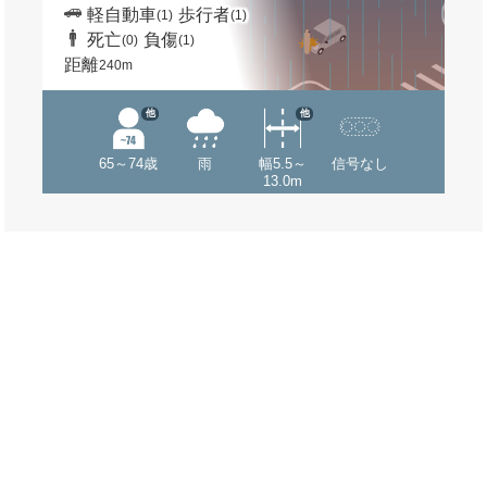
軽自動車
歩行者
(1)
(1)
死亡
負傷
(0)
(1)
距離
240m
他
他
65～74歳
雨
幅5.5～
信号なし
13.0m