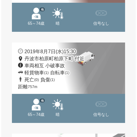
他
65～74歳
晴
信号なし
2019年8月7日(水)15:30
丹波市柏原町柏原下町 付近
車両相互 小破事故
軽貨物車
自転車
(1)
(1)
死亡
負傷
(0)
(1)
距離
757m
他
65～74歳
晴
信号なし