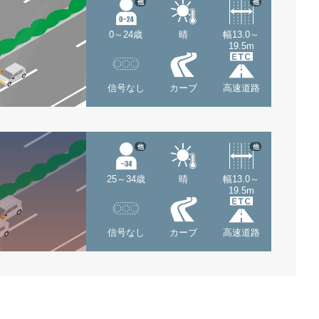
他
他
0～24歳
晴
幅13.0～
19.5m
信号なし
カーブ
高速道路
他
他
25～34歳
晴
幅13.0～
19.5m
信号なし
カーブ
高速道路