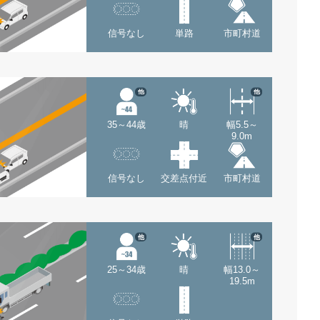
信号なし
単路
市町村道
他
他
35～44歳
晴
幅5.5～
9.0m
信号なし
交差点付近
市町村道
他
他
25～34歳
晴
幅13.0～
19.5m