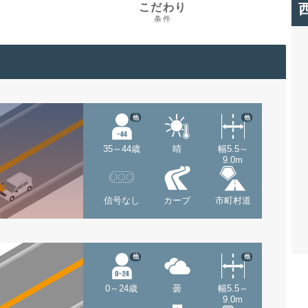
こだわり
条件
他
他
35～44歳
晴
幅5.5～
9.0m
信号なし
カーブ
市町村道
他
他
0～24歳
曇
幅5.5～
9.0m