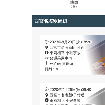
地図
で探す
西宮名塩駅周辺
2023年8月29日(火)18:20
西宮市名塩新町 付近
車両相互 小破事故
普通乗用車
(2)
死亡
負傷
(0)
(2)
距離
79m
2020年7月26日(日)09:40
西宮市名塩新町 付近
車両相互 小破事故