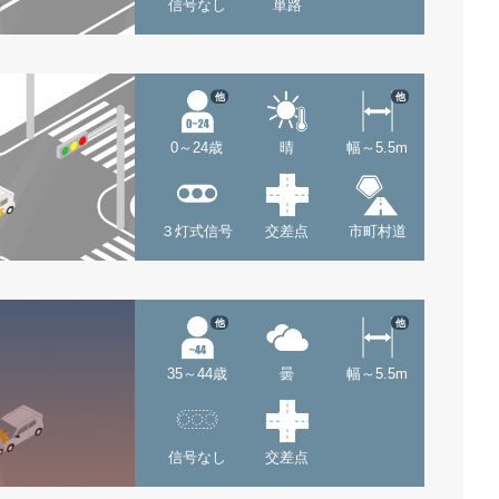
信号なし
単路
他
他
0～24歳
晴
幅～5.5m
３灯式信号
交差点
市町村道
他
他
35～44歳
曇
幅～5.5m
信号なし
交差点