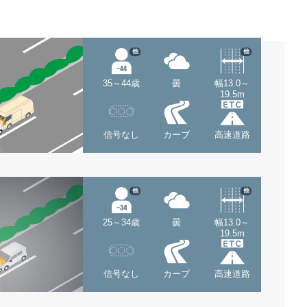
他
他
35～44歳
曇
幅13.0～
19.5m
信号なし
カーブ
高速道路
他
他
25～34歳
曇
幅13.0～
19.5m
信号なし
カーブ
高速道路