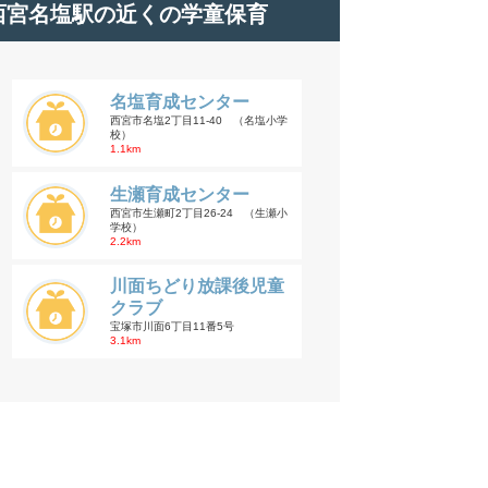
西宮名塩駅の近くの学童保育
名塩育成センター
西宮市名塩2丁目11-40 （名塩小学
校）
1.1km
生瀬育成センター
西宮市生瀬町2丁目26-24 （生瀬小
学校）
2.2km
川面ちどり放課後児童
クラブ
宝塚市川面6丁目11番5号
3.1km