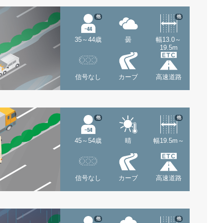
他
他
35～44歳
曇
幅13.0～
19.5m
信号なし
カーブ
高速道路
他
他
45～54歳
晴
幅19.5m～
信号なし
カーブ
高速道路
他
他