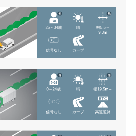
他
他
25～34歳
晴
幅5.5～
9.0m
信号なし
カーブ
他
他
0～24歳
晴
幅19.5m～
信号なし
カーブ
高速道路