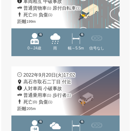
車両相互 中破事故
普通貨物車
原付自転車
(1)
(1)
死亡
負傷
(0)
(1)
距離
199m
他
他
0～24歳
雨
幅～5.5m
信号なし
2022年9月20日(火)17:02
高石市取石二丁目 付近
人対車両 小破事故
普通乗用車
歩行者
(1)
(1)
死亡
負傷
(0)
(1)
距離
205m
他
他