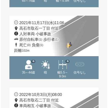
65～74歳
晴
幅～5.5m
信号なし
2021年11月17日(水)11:06
高石市取石一丁目 付近
人対車両 小破事故
原付自転車
歩行者
(1)
(1)
死亡
負傷
(0)
(1)
距離
102m
他
他
35～44歳
晴
幅5.5～
信号なし
9.0m
2022年10月3日(月)08:00
高石市取石二丁目 付近
車両相互 小破事故