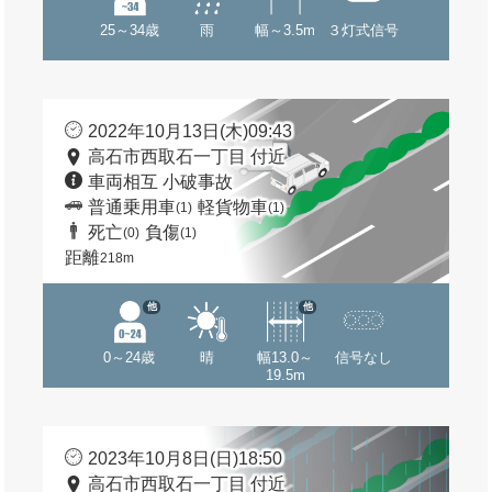
25～34歳
雨
幅～3.5m
３灯式信号
2022年10月13日(木)09:43
高石市西取石一丁目 付近
車両相互 小破事故
普通乗用車
軽貨物車
(1)
(1)
死亡
負傷
(0)
(1)
距離
218m
他
他
0～24歳
晴
幅13.0～
信号なし
19.5m
2023年10月8日(日)18:50
高石市西取石一丁目 付近