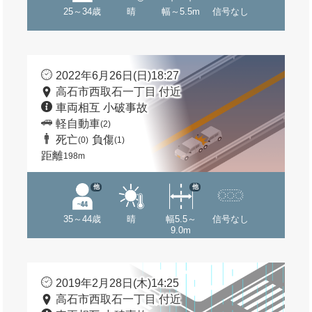
25～34歳
晴
幅～5.5m
信号なし
2022年6月26日(日)18:27
高石市西取石一丁目 付近
車両相互 小破事故
軽自動車
(2)
死亡
負傷
(0)
(1)
距離
198m
他
他
35～44歳
晴
幅5.5～
信号なし
9.0m
2019年2月28日(木)14:25
高石市西取石一丁目 付近