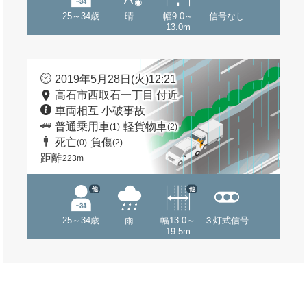
25～34歳
晴
幅9.0～
信号なし
13.0m
2019年5月28日(火)12:21
高石市西取石一丁目 付近
車両相互 小破事故
普通乗用車
軽貨物車
(1)
(2)
死亡
負傷
(0)
(2)
距離
223m
他
他
25～34歳
雨
幅13.0～
３灯式信号
19.5m