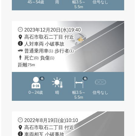
45～54歳
雨
幅3.5～
信号なし
5.5m
2023年12月20日(水)19:40
高石市取石二丁目 付近
人対車両 小破事故
普通乗用車
歩行者
(1)
(1)
死亡
負傷
(0)
(1)
距離
75m
他
他
0～24歳
晴
幅3.5～
信号なし
5.5m
2022年8月19日(金)10:10
高石市取石二丁目 付近
車両相互 小破事故