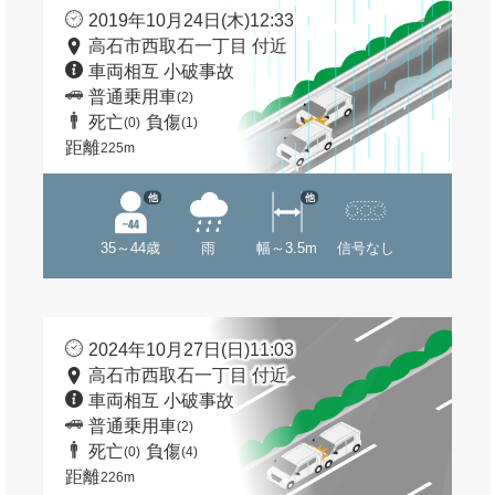
2019年10月24日(木)12:33
高石市西取石一丁目 付近
車両相互 小破事故
普通乗用車
(2)
死亡
負傷
(0)
(1)
距離
225m
他
他
35～44歳
雨
幅～3.5m
信号なし
2024年10月27日(日)11:03
高石市西取石一丁目 付近
車両相互 小破事故
普通乗用車
(2)
死亡
負傷
(0)
(4)
距離
226m