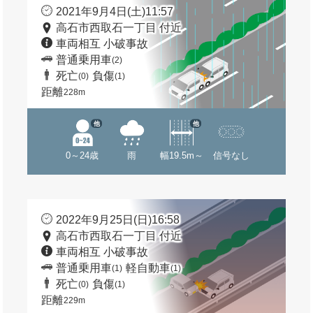
2021年9月4日(土)11:57
高石市西取石一丁目 付近
車両相互 小破事故
普通乗用車
(2)
死亡
負傷
(0)
(1)
距離
228m
他
他
0～24歳
雨
幅19.5m～
信号なし
2022年9月25日(日)16:58
高石市西取石一丁目 付近
車両相互 小破事故
普通乗用車
軽自動車
(1)
(1)
死亡
負傷
(0)
(1)
距離
229m