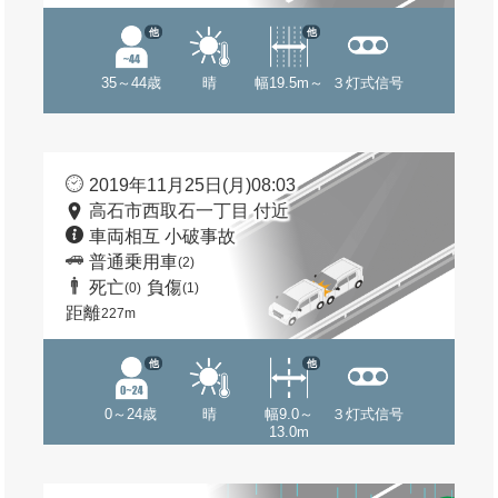
他
他
35～44歳
晴
幅19.5m～
３灯式信号
2019年11月25日(月)08:03
高石市西取石一丁目 付近
車両相互 小破事故
普通乗用車
(2)
死亡
負傷
(0)
(1)
距離
227m
他
他
0～24歳
晴
幅9.0～
３灯式信号
13.0m