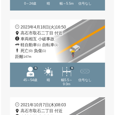
0～24歳
晴
幅～5.5m
信号なし
2023年4月18日(火)16:50
高石市取石二丁目 付近
車両相互 小破事故
軽自動車
自転車
(1)
(1)
死亡
負傷
(0)
(1)
距離
147m
他
他
45～54歳
晴
幅5.5～
信号なし
9.0m
2021年10月7日(木)08:03
高石市取石二丁目 付近