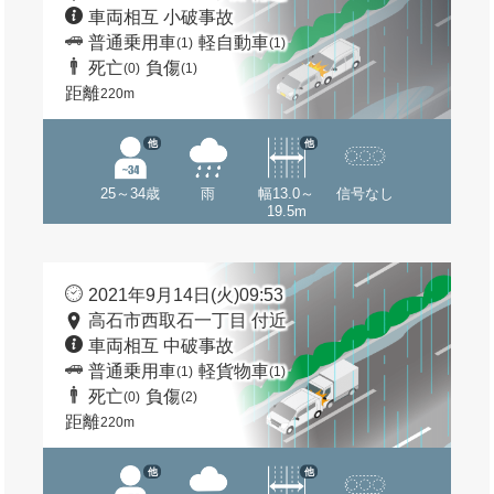
車両相互 小破事故
普通乗用車
軽自動車
(1)
(1)
死亡
負傷
(0)
(1)
距離
220m
他
他
25～34歳
雨
幅13.0～
信号なし
19.5m
2021年9月14日(火)09:53
高石市西取石一丁目 付近
車両相互 中破事故
普通乗用車
軽貨物車
(1)
(1)
死亡
負傷
(0)
(2)
距離
220m
他
他