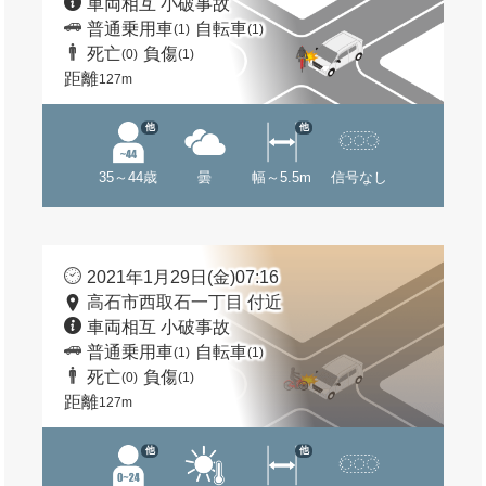
車両相互 小破事故
普通乗用車
自転車
(1)
(1)
死亡
負傷
(0)
(1)
距離
127m
他
他
35～44歳
曇
幅～5.5m
信号なし
2021年1月29日(金)07:16
高石市西取石一丁目 付近
車両相互 小破事故
普通乗用車
自転車
(1)
(1)
死亡
負傷
(0)
(1)
距離
127m
他
他