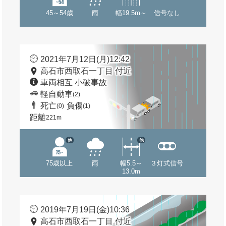
45～54歳
雨
幅19.5m～
信号なし
2021年7月12日(月)12:42
高石市西取石一丁目 付近
車両相互 小破事故
軽自動車
(2)
死亡
負傷
(0)
(1)
距離
221m
他
他
75歳以上
雨
幅5.5～
３灯式信号
13.0m
2019年7月19日(金)10:36
高石市西取石一丁目 付近