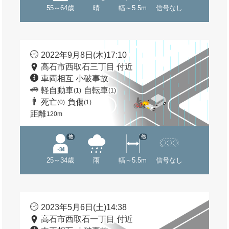
55～64歳
晴
幅～5.5m
信号なし
2022年9月8日(木)17:10
高石市西取石三丁目 付近
車両相互 小破事故
軽自動車
自転車
(1)
(1)
死亡
負傷
(0)
(1)
距離
120m
他
他
25～34歳
雨
幅～5.5m
信号なし
2023年5月6日(土)14:38
高石市西取石一丁目 付近