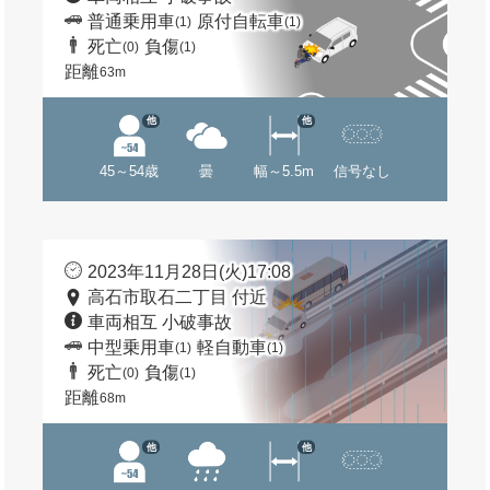
普通乗用車
原付自転車
(1)
(1)
死亡
負傷
(0)
(1)
距離
63m
他
他
45～54歳
曇
幅～5.5m
信号なし
2023年11月28日(火)17:08
高石市取石二丁目 付近
車両相互 小破事故
中型乗用車
軽自動車
(1)
(1)
死亡
負傷
(0)
(1)
距離
68m
他
他