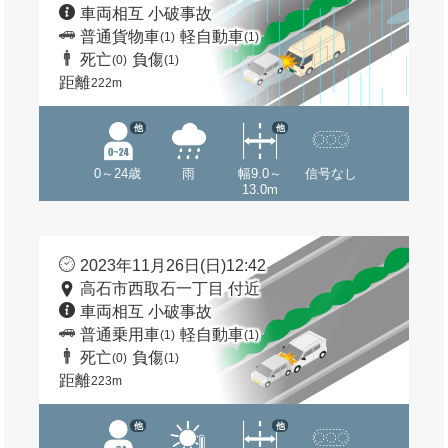
車両相互 小破事故
普通貨物車
軽自動車
(1)
(1)
死亡
負傷
(0)
(1)
距離
222m
他
他
0～24歳
雨
幅9.0～
信号なし
13.0m
2023年11月26日(日)12:42
高石市西取石一丁目 付近
車両相互 小破事故
普通乗用車
軽自動車
(1)
(1)
死亡
負傷
(0)
(1)
距離
223m
他
他