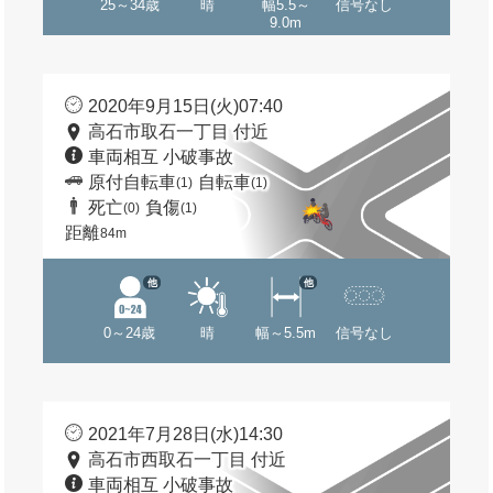
25～34歳
晴
幅5.5～
信号なし
9.0m
2020年9月15日(火)07:40
高石市取石一丁目 付近
車両相互 小破事故
原付自転車
自転車
(1)
(1)
死亡
負傷
(0)
(1)
距離
84m
他
他
0～24歳
晴
幅～5.5m
信号なし
2021年7月28日(水)14:30
高石市西取石一丁目 付近
車両相互 小破事故