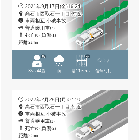
2021年9月17日(金)16:24
高石市西取石一丁目 付近
車両相互 小破事故
普通乗用車
(2)
死亡
負傷
(0)
(1)
距離
224m
他
他
35～44歳
雨
幅19.5m～
信号なし
2022年2月28日(月)07:50
高石市西取石一丁目 付近
車両相互 小破事故
普通乗用車
(2)
死亡
負傷
(0)
(2)
距離
225m