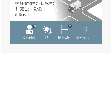
軽貨物車
自転車
(1)
(1)
死亡
負傷
(0)
(1)
距離
107m
他
他
0～24歳
晴
幅～5.5m
信号なし