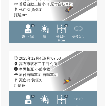
普通自動二輪小
原付自転車
(1)
(1)
死亡
負傷
(0)
(1)
距離
78m
他
他
35～44歳
晴
幅5.5～
信号なし
9.0m
2023年12月4日(月)07:58
高石市取石二丁目 付近
車両相互 小破事故
原付自転車
自転車
(1)
(1)
死亡
負傷
(0)
(1)
距離
80m
他
他