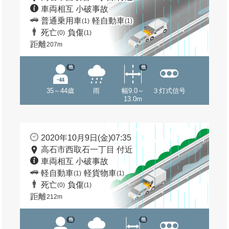
車両相互 小破事故
普通乗用車
軽自動車
(1)
(1)
死亡
負傷
(0)
(1)
距離
207m
他
他
35～44歳
雨
幅9.0～
３灯式信号
13.0m
2020年10月9日(金)07:35
高石市西取石一丁目 付近
車両相互 小破事故
軽自動車
軽貨物車
(1)
(1)
死亡
負傷
(0)
(1)
距離
212m
他
他