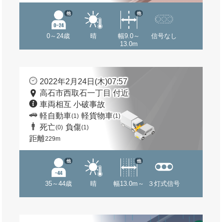
他
他
0～24歳
晴
幅9.0～
信号なし
13.0m
2022年2月24日(木)07:57
高石市西取石一丁目 付近
車両相互 小破事故
軽自動車
軽貨物車
(1)
(1)
死亡
負傷
(0)
(1)
距離
229m
他
他
35～44歳
晴
幅13.0m～
３灯式信号