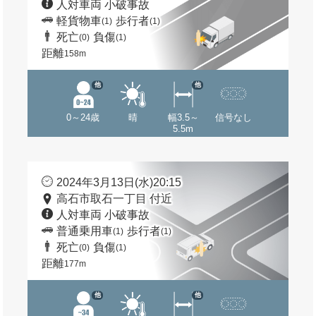
人対車両 小破事故
軽貨物車
歩行者
(1)
(1)
死亡
負傷
(0)
(1)
距離
158m
他
他
0～24歳
晴
幅3.5～
信号なし
5.5m
2024年3月13日(水)20:15
高石市取石一丁目 付近
人対車両 小破事故
普通乗用車
歩行者
(1)
(1)
死亡
負傷
(0)
(1)
距離
177m
他
他