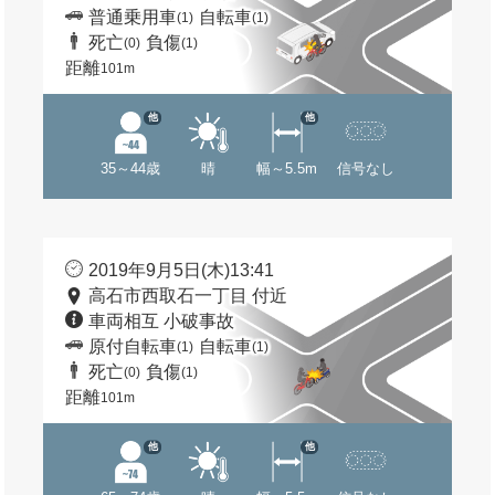
普通乗用車
自転車
(1)
(1)
死亡
負傷
(0)
(1)
距離
101m
他
他
35～44歳
晴
幅～5.5m
信号なし
2019年9月5日(木)13:41
高石市西取石一丁目 付近
車両相互 小破事故
原付自転車
自転車
(1)
(1)
死亡
負傷
(0)
(1)
距離
101m
他
他