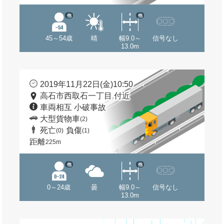
他
他
45～54歳
晴
幅9.0～
信号なし
13.0m
2019年11月22日(金)10:50
高石市西取石一丁目 付近
車両相互 小破事故
大型貨物車
(2)
死亡
負傷
(0)
(1)
距離
225m
他
他
0～24歳
曇
幅9.0～
信号なし
13.0m