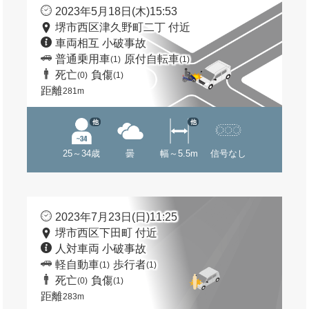
2023年5月18日(木)15:53
堺市西区津久野町二丁 付近
車両相互 小破事故
普通乗用車
原付自転車
(1)
(1)
死亡
負傷
(0)
(1)
距離
281m
他
他
25～34歳
曇
幅～5.5m
信号なし
2023年7月23日(日)11:25
堺市西区下田町 付近
人対車両 小破事故
軽自動車
歩行者
(1)
(1)
死亡
負傷
(0)
(1)
距離
283m