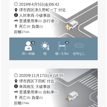
2019年4月5日(金)06:42
堺市西区津久野町一丁 付近
人対車両 小破事故
普通乗用車
歩行者
(1)
(1)
死亡
負傷
(0)
(1)
距離
271m
他
他
35～44歳
晴
幅～5.5m
信号なし
2020年11月17日(火)18:55
堺市西区下田町 付近
車両相互 大破事故
普通乗用車
自転車
(1)
(1)
死亡
負傷
(0)
(1)
距離
274m