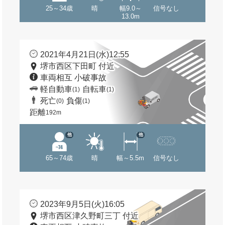
25～34歳
晴
幅9.0～
信号なし
13.0m
2021年4月21日(水)12:55
堺市西区下田町 付近
車両相互 小破事故
軽自動車
自転車
(1)
(1)
死亡
負傷
(0)
(1)
距離
192m
他
他
65～74歳
晴
幅～5.5m
信号なし
2023年9月5日(火)16:05
堺市西区津久野町三丁 付近