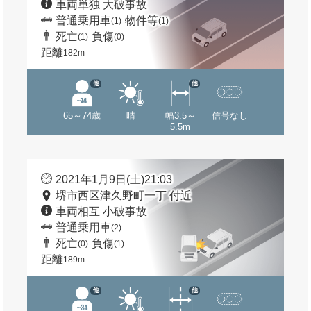
車両単独 大破事故
普通乗用車
物件等
(1)
(1)
死亡
負傷
(1)
(0)
距離
182m
他
他
65～74歳
晴
幅3.5～
信号なし
5.5m
2021年1月9日(土)21:03
堺市西区津久野町一丁 付近
車両相互 小破事故
普通乗用車
(2)
死亡
負傷
(0)
(1)
距離
189m
他
他