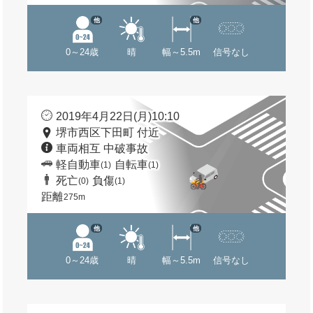
他
他
0～24歳
晴
幅～5.5m
信号なし
2019年4月22日(月)10:10
堺市西区下田町 付近
車両相互 中破事故
軽自動車
自転車
(1)
(1)
死亡
負傷
(0)
(1)
距離
275m
他
他
0～24歳
晴
幅～5.5m
信号なし