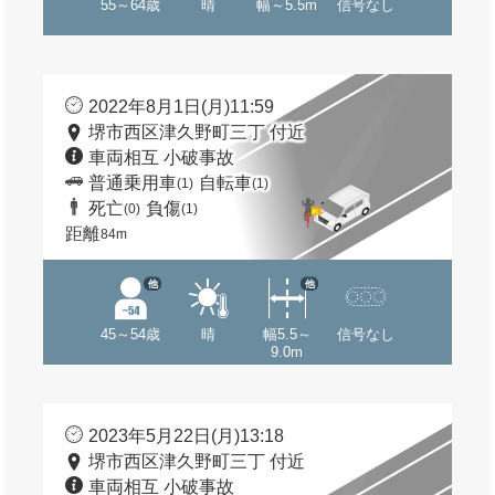
55～64歳
晴
幅～5.5m
信号なし
2022年8月1日(月)11:59
堺市西区津久野町三丁 付近
車両相互 小破事故
普通乗用車
自転車
(1)
(1)
死亡
負傷
(0)
(1)
距離
84m
他
他
45～54歳
晴
幅5.5～
信号なし
9.0m
2023年5月22日(月)13:18
堺市西区津久野町三丁 付近
車両相互 小破事故