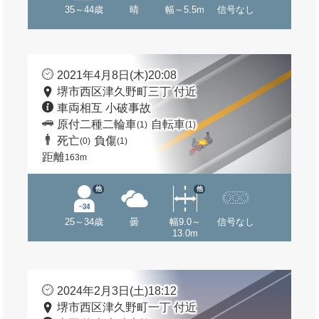
35～44歳
晴
幅～5.5m
信号なし
2021年4月8日(木)20:08
堺市西区津久野町三丁 付近
車両相互 小破事故
原付二種二輪車
自転車
(1)
(1)
死亡
負傷
(0)
(1)
距離
163m
他
他
25～34歳
曇
幅9.0～
信号なし
13.0m
2024年2月3日(土)18:12
堺市西区津久野町一丁 付近