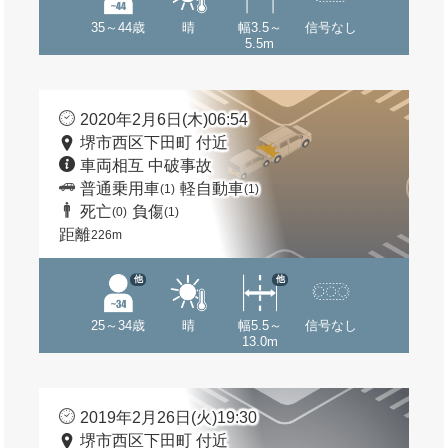
35～44歳
晴
幅3.5～
信号なし
5.5m
2020年2月6日(木)06:54
堺市西区下田町 付近
車両相互 中破事故
普通乗用車
軽自動車
(1)
(1)
死亡
負傷
(0)
(1)
距離
226m
他
他
25～34歳
晴
幅5.5～
信号なし
13.0m
2019年2月26日(火)19:30
堺市西区下田町 付近