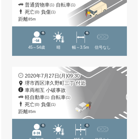
普通貨物車
自転車
(1)
(1)
死亡
負傷
(0)
(1)
距離
85m
他
他
45～54歳
晴
幅～3.5m
信号なし
2020年7月27日(月)09:30
堺市西区津久野町三丁 付近
車両相互 小破事故
軽自動車
自転車
(1)
(1)
死亡
負傷
(0)
(1)
距離
85m
他
他