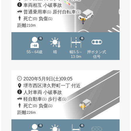
車両相互 小破事故
普通乗用車
原付自転車
(1)
(1)
死亡
負傷
(0)
(1)
距離
210m
他
他
55～64歳
晴
幅5.5～
押ボタン式
13.0m
信号
2020年5月9日(土)09:05
堺市西区津久野町一丁 付近
人対車両 小破事故
軽自動車
歩行者
(1)
(1)
死亡
負傷
(0)
(1)
距離
226m
他
他