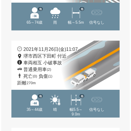
他
他
65～74歳
雨
幅～5.5m
信号なし
2021年11月26日(金)11:07
堺市西区下田町 付近
車両相互 小破事故
普通乗用車
(2)
死亡
負傷
(0)
(1)
距離
270m
他
他
35～44歳
晴
幅5.5～
信号なし
9.0m