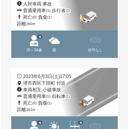
人対車両 事故
普通乗用車
歩行者
(1)
(2)
死亡
負傷
(0)
(1)
距離
260m
他
25～34歳
曇
信号なし
2023年6月3日(土)17:05
堺市西区下田町 付近
車両相互 小破事故
普通乗用車
自転車
(1)
(1)
死亡
負傷
(0)
(1)
距離
261m
他
他