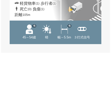
軽貨物車
歩行者
(1)
(1)
死亡
負傷
(0)
(1)
距離
105m
他
他
45～54歳
晴
幅～5.5m
３灯式信号