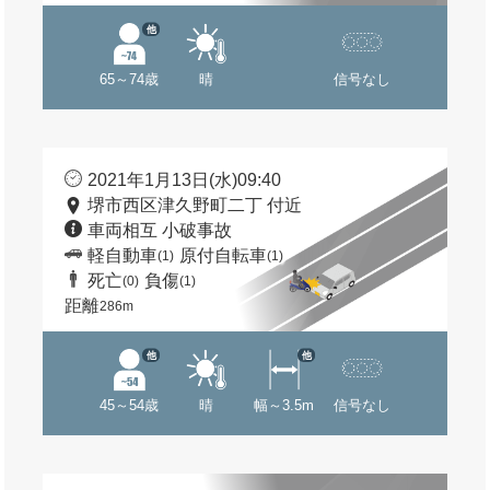
他
65～74歳
晴
信号なし
2021年1月13日(水)09:40
堺市西区津久野町二丁 付近
車両相互 小破事故
軽自動車
原付自転車
(1)
(1)
死亡
負傷
(0)
(1)
距離
286m
他
他
45～54歳
晴
幅～3.5m
信号なし