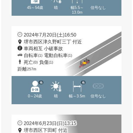
45～54歳
晴
幅5.5～
信号なし
13.0m
2024年7月20日(土)16:50
堺市西区津久野町三丁 付近
車両相互 小破事故
自転車
電動自転車
(1)
(1)
死亡
負傷
(0)
(1)
距離
257m
他
他
0～24歳
晴
幅～3.5m
信号なし
2024年6月23日(日)13:15
堺市西区下田町 付近