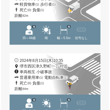
軽貨物車
歩行者
(1)
(1)
死亡
負傷
(0)
(1)
距離
82m
他
他
35～44歳
晴
幅～5.5m
信号なし
2024年8月15日(木)10:35
堺市西区津久野町一丁 付近
車両相互 小破事故
普通乗用車
電動自転車
(1)
(1)
死亡
負傷
(0)
(1)
距離
84m
他
他