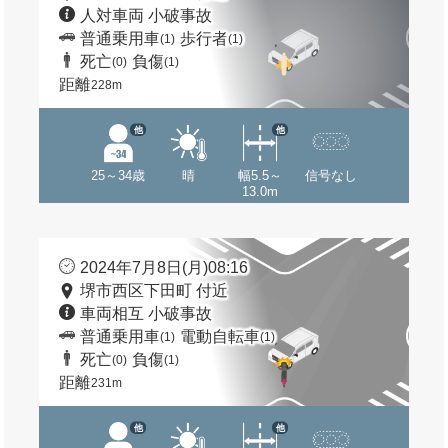
人対車両 小破事故
普通乗用車
歩行者
(1)
(1)
死亡
負傷
(0)
(1)
距離
228m
他
他
25～34歳
晴
幅5.5～
信号なし
13.0m
2024年7月8日(月)08:16
堺市西区下田町 付近
車両相互 小破事故
普通乗用車
電動自転車
(1)
(1)
死亡
負傷
(0)
(1)
距離
231m
他
他