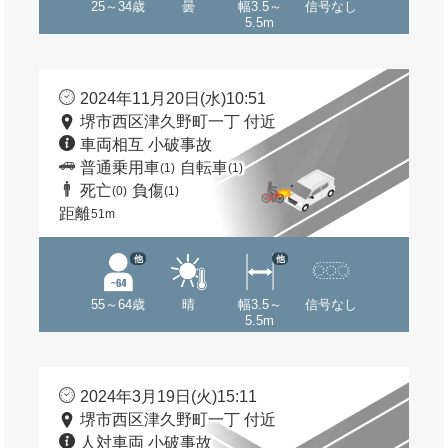
25～34歳
曇
幅3.5～
信号なし
5.5m
2024年11月20日(水)10:51
堺市西区津久野町一丁 付近
車両相互 小破事故
普通乗用車
自転車
(1)
(1)
死亡
負傷
(0)
(1)
距離
51m
他
他
55～64歳
晴
幅3.5～
信号なし
5.5m
2024年3月19日(火)15:11
堺市西区津久野町一丁 付近
人対車両 小破事故