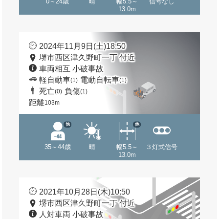
0～24歳
晴
幅5.5～
信号なし
13.0m
2024年11月9日(土)18:50
堺市西区津久野町一丁 付近
車両相互 小破事故
軽自動車
電動自転車
(1)
(1)
死亡
負傷
(0)
(1)
距離
103m
他
他
35～44歳
晴
幅5.5～
３灯式信号
13.0m
2021年10月28日(木)10:50
堺市西区津久野町一丁 付近
人対車両 小破事故