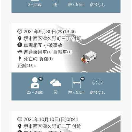
0～24歳
雨
幅～5.5m
信号なし
2021年9月30日(木)13:46
堺市西区津久野町三丁 付近
車両相互 小破事故
普通乗用車
自転車
(1)
(1)
死亡
負傷
(0)
(1)
距離
118m
他
他
25～34歳
曇
幅～5.5m
信号なし
2021年10月10日(日)08:41
堺市西区津久野町二丁 付近