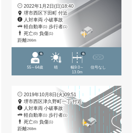
2022年1月2日(日)18:40
堺市西区下田町 付近
人対車両 小破事故
軽自動車
歩行者
(1)
(1)
死亡
負傷
(0)
(1)
距離
266m
他
他
55～64歳
晴
幅9.0～
信号なし
13.0m
2019年10月8日(火)09:51
堺市西区津久野町一丁 付近
人対車両 小破事故
軽自動車
歩行者
(1)
(1)
死亡
負傷
(0)
(1)
距離
268m