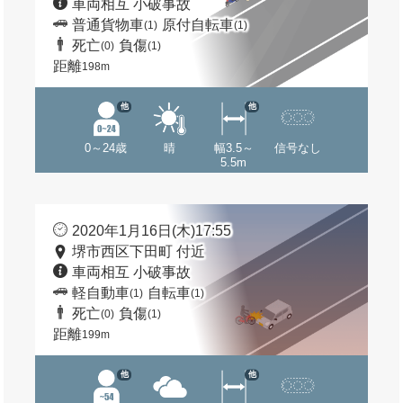
車両相互 小破事故
普通貨物車
原付自転車
(1)
(1)
死亡
負傷
(0)
(1)
距離
198m
他
他
0～24歳
晴
幅3.5～
信号なし
5.5m
2020年1月16日(木)17:55
堺市西区下田町 付近
車両相互 小破事故
軽自動車
自転車
(1)
(1)
死亡
負傷
(0)
(1)
距離
199m
他
他