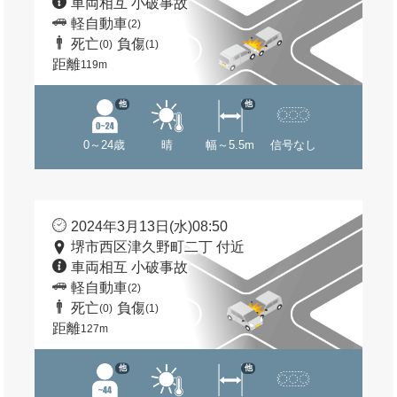
車両相互 小破事故
軽自動車
(2)
死亡
負傷
(0)
(1)
距離
119m
他
他
0～24歳
晴
幅～5.5m
信号なし
2024年3月13日(水)08:50
堺市西区津久野町二丁 付近
車両相互 小破事故
軽自動車
(2)
死亡
負傷
(0)
(1)
距離
127m
他
他