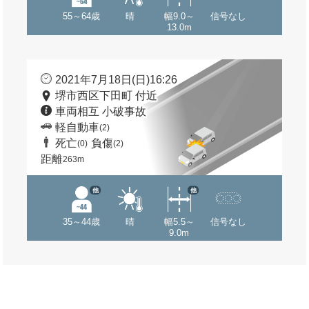
55～64歳
晴
幅9.0～
信号なし
13.0m
2021年7月18日(日)16:26
堺市西区下田町 付近
車両相互 小破事故
軽自動車
(2)
死亡
負傷
(0)
(2)
距離
263m
他
他
35～44歳
晴
幅5.5～
信号なし
9.0m