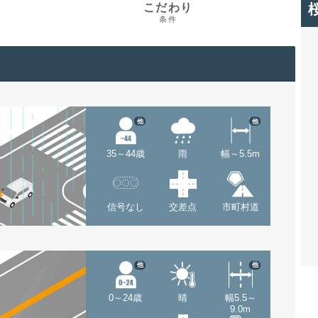
こだわり
条件
他
他
35～44歳
雨
幅～5.5m
信号なし
交差点
市町村道
他
他
0～24歳
晴
幅5.5～
9.0m