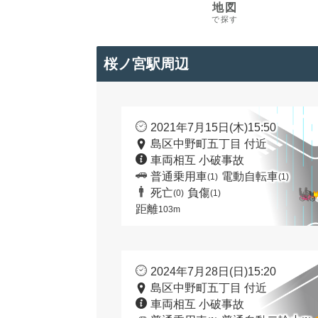
地図
で探す
桜ノ宮駅周辺
2021年7月15日(木)15:50
島区中野町五丁目 付近
車両相互 小破事故
普通乗用車
電動自転車
(1)
(1)
死亡
負傷
(0)
(1)
距離
103m
2024年7月28日(日)15:20
島区中野町五丁目 付近
車両相互 小破事故