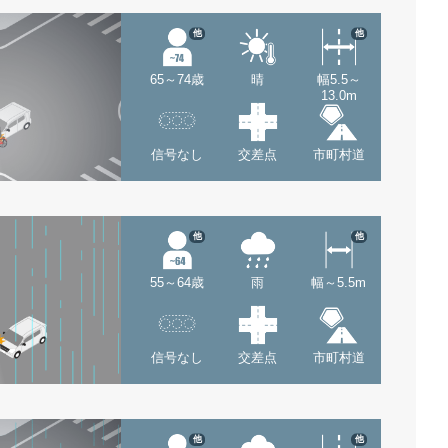
他
他
65～74歳
晴
幅5.5～
13.0m
信号なし
交差点
市町村道
他
他
55～64歳
雨
幅～5.5m
信号なし
交差点
市町村道
他
他