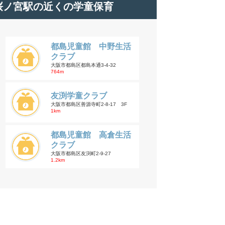
桜ノ宮駅の近くの学童保育
都島児童館 中野生活
クラブ
大阪市都島区都島本通3-4-32
764m
友渕学童クラブ
大阪市都島区善源寺町2-8-17 3F
1km
都島児童館 高倉生活
クラブ
大阪市都島区友渕町2-9-27
1.2km