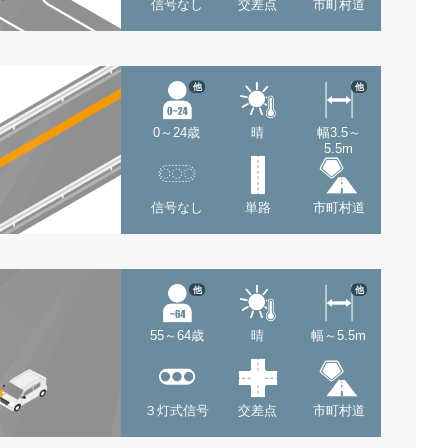
信号なし
交差点
市町村道
他
他
0～24歳
晴
幅3.5～
5.5m
信号なし
単路
市町村道
他
他
55～64歳
晴
幅～5.5m
３灯式信号
交差点
市町村道