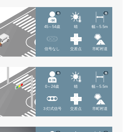
他
他
45～54歳
晴
幅～5.5m
信号なし
交差点
市町村道
他
他
0～24歳
晴
幅～5.5m
３灯式信号
交差点
市町村道