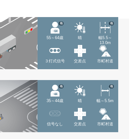
他
他
55～64歳
晴
幅5.5～
13.0m
３灯式信号
交差点
市町村道
他
他
35～44歳
晴
幅～5.5m
信号なし
交差点
市町村道