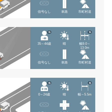
信号なし
単路
市町村道
他
他
35～44歳
晴
幅9.0～
13.0m
信号なし
単路
市町村道
他
他
0～24歳
晴
幅～5.5m