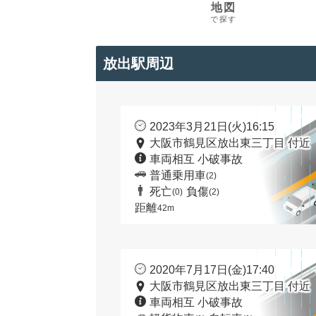
地図
で探す
放出駅周辺
2023年3月21日(火)16:15
大阪市鶴見区放出東三丁目 付近
車両相互 小破事故
普通乗用車
(2)
死亡
負傷
(0)
(2)
距離
42m
2020年7月17日(金)17:40
大阪市鶴見区放出東三丁目 付近
車両相互 小破事故