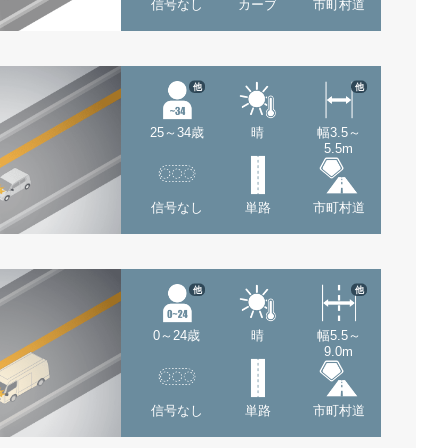
信号なし
カーブ
市町村道
他
他
25～34歳
晴
幅3.5～
5.5m
信号なし
単路
市町村道
他
他
0～24歳
晴
幅5.5～
9.0m
信号なし
単路
市町村道