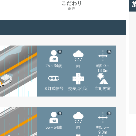
こだわり
条件
他
他
25～34歳
雨
幅9.0～
13.0m
３灯式信号
交差点付近
市町村道
他
他
55～64歳
雨
幅5.5～
9.0m