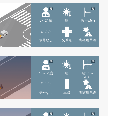
他
他
0～24歳
晴
幅～5.5m
信号なし
交差点
都道府県道
他
他
45～54歳
晴
幅5.5～
9.0m
信号なし
単路
都道府県道
他
他