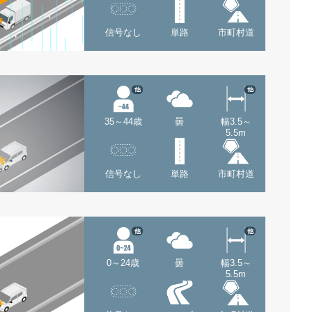
信号なし
単路
市町村道
他
他
35～44歳
曇
幅3.5～
5.5m
信号なし
単路
市町村道
他
他
0～24歳
曇
幅3.5～
5.5m