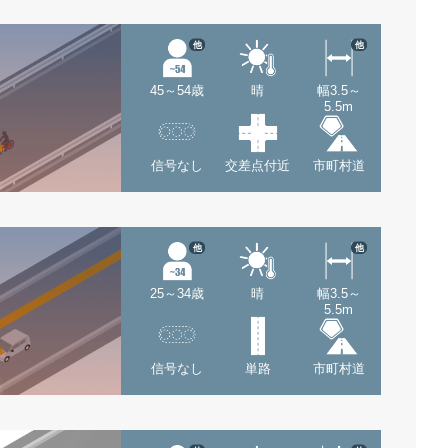
他
他
45～54歳
晴
幅3.5～
5.5m
信号なし
交差点付近
市町村道
他
他
25～34歳
晴
幅3.5～
5.5m
信号なし
単路
市町村道