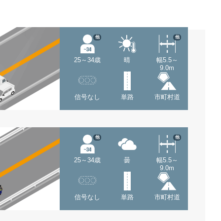
他
他
25～34歳
晴
幅5.5～
9.0m
信号なし
単路
市町村道
他
他
25～34歳
曇
幅5.5～
9.0m
信号なし
単路
市町村道