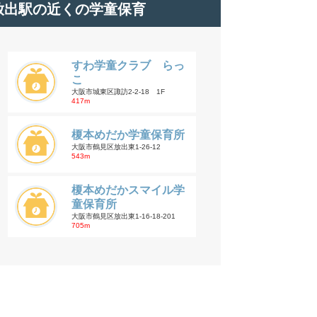
放出駅の近くの学童保育
すわ学童クラブ らっ
こ
大阪市城東区諏訪2-2-18 1F
417m
榎本めだか学童保育所
大阪市鶴見区放出東1-26-12
543m
榎本めだかスマイル学
童保育所
大阪市鶴見区放出東1-16-18-201
705m