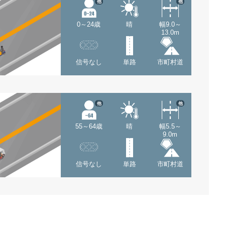
他
他
0～24歳
晴
幅9.0～
13.0m
信号なし
単路
市町村道
他
他
55～64歳
晴
幅5.5～
9.0m
信号なし
単路
市町村道