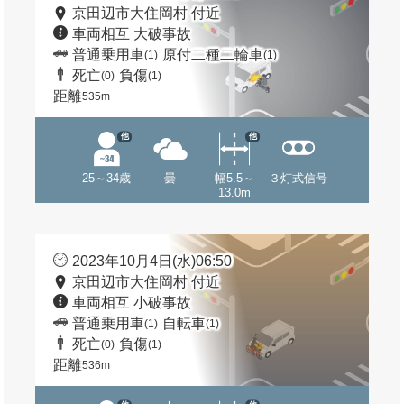
京田辺市大住岡村 付近
車両相互 大破事故
普通乗用車
原付二種二輪車
(1)
(1)
死亡
負傷
(0)
(1)
距離
535m
他
他
25～34歳
曇
幅5.5～
３灯式信号
13.0m
2023年10月4日(水)06:50
京田辺市大住岡村 付近
車両相互 小破事故
普通乗用車
自転車
(1)
(1)
死亡
負傷
(0)
(1)
距離
536m