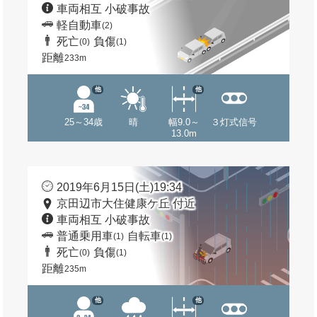
車両相互 小破事故
軽自動車
(2)
死亡
負傷
(0)
(1)
距離
233m
他
他
25～34歳
晴
幅9.0～
３灯式信号
13.0m
2019年6月15日(土)19:34
京田辺市大住健康ケ丘 付近
車両相互 小破事故
普通乗用車
自転車
(1)
(1)
死亡
負傷
(0)
(1)
距離
235m
他
他