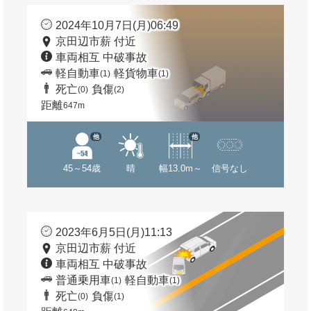
2024年10月7日(月)06:49
京田辺市薪 付近
車両相互 中破事故
軽自動車
軽貨物車
(1)
(1)
死亡
負傷
(0)
(2)
距離
647m
他
他
45～54歳
晴
幅13.0m～
信号なし
2023年6月5日(月)11:13
京田辺市薪 付近
車両相互 中破事故
普通乗用車
軽自動車
(1)
(1)
死亡
負傷
(0)
(1)