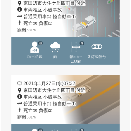
京田辺市大住ケ丘四丁目 付近
車両相互 小破事故
普通乗用車
軽自動車
(1)
(1)
死亡
負傷
(0)
(1)
距離
581m
他
他
25～34歳
雨
幅5.5～
３灯式信号
13.0m
2021年1月27日(水)07:32
京田辺市大住ケ丘四丁目 付近
車両相互 小破事故
普通乗用車
軽自動車
(1)
(1)
死亡
負傷
(0)
(2)
距離
581m
他
他