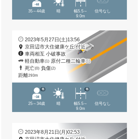
35～44歳
晴
幅5.5～
信号なし
9.0m
2023年5月27日(土)13:56
京田辺市大住健康ケ丘 付近
車両相互 小破事故
軽自動車
原付二種二輪車
(1)
(1)
死亡
負傷
(0)
(2)
距離
293m
他
他
25～34歳
晴
幅5.5～
信号なし
9.0m
2023年8月21日(月)02:53