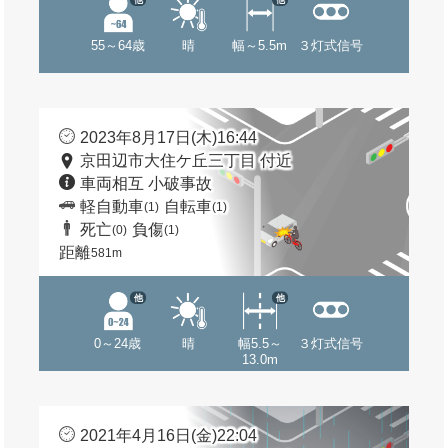
55～64歳
晴
幅～5.5m
３灯式信号
2023年8月17日(木)16:44
京田辺市大住ケ丘三丁目 付近
車両相互 小破事故
軽自動車
自転車
(1)
(1)
死亡
負傷
(0)
(1)
距離
581m
他
他
0～24歳
晴
幅5.5～
３灯式信号
13.0m
2021年4月16日(金)22:04