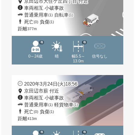
京田辺市大住ケ丘四丁目 付近
車両相互 小破事故
普通乗用車
自転車
(1)
(1)
死亡
負傷
(0)
(1)
距離
377m
他
他
0～24歳
晴
幅5.5～
信号なし
13.0m
2020年3月24日(火)18:56
京田辺市薪 付近
車両相互 小破事故
普通乗用車
軽貨物車
(1)
(1)
死亡
負傷
(0)
(1)
距離
413m
他
他