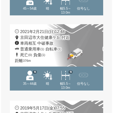
45～54歳
晴
幅5.5～
信号なし
13.0m
2021年2月21日(日)12:48
京田辺市大住健康ケ丘 付近
車両相互 中破事故
普通乗用車
自転車
(1)
(1)
死亡
負傷
(0)
(1)
距離
376m
他
他
35～44歳
晴
幅5.5～
信号なし
13.0m
2019年5月17日(金)07:55