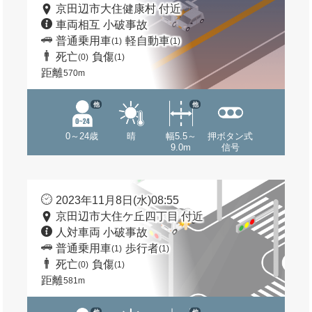
京田辺市大住健康村 付近
車両相互 小破事故
普通乗用車
軽自動車
(1)
(1)
死亡
負傷
(0)
(1)
距離
570m
他
他
0～24歳
晴
幅5.5～
押ボタン式
9.0m
信号
2023年11月8日(水)08:55
京田辺市大住ケ丘四丁目 付近
人対車両 小破事故
普通乗用車
歩行者
(1)
(1)
死亡
負傷
(0)
(1)
距離
581m
他
他