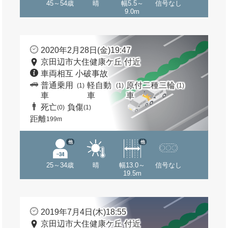
45～54歳
晴
幅5.5～
信号なし
9.0m
2020年2月28日(金)19:47
京田辺市大住健康ケ丘 付近
車両相互 小破事故
普通乗用
軽自動
原付二種二輪
(1)
(1)
(1)
車
車
車
死亡
負傷
(0)
(1)
距離
199m
他
他
25～34歳
晴
幅13.0～
信号なし
19.5m
2019年7月4日(木)18:55
京田辺市大住健康ケ丘 付近