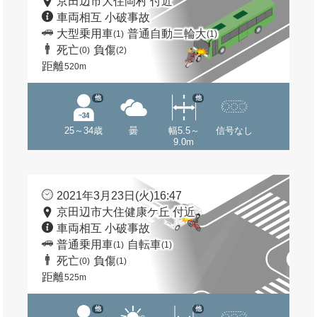
京田辺市大住岡村 付近
車両相互 小破事故
大型乗用車
普通自動二輪大
(1)
(1)
死亡
負傷
(0)
(2)
距離
520m
他
他
25～34歳
曇
幅5.5～
信号なし
9.0m
2021年3月23日(火)16:47
京田辺市大住健康ケ丘 付近
車両相互 小破事故
普通乗用車
自転車
(1)
(1)
死亡
負傷
(0)
(1)
距離
525m
他
他