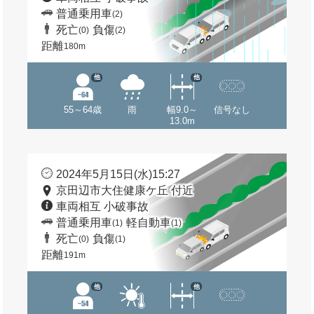
普通乗用車
(2)
死亡
負傷
(0)
(2)
距離
180m
他
他
55～64歳
雨
幅9.0～
信号なし
13.0m
2024年5月15日(水)15:27
京田辺市大住健康ケ丘 付近
車両相互 小破事故
普通乗用車
軽自動車
(1)
(1)
死亡
負傷
(0)
(1)
距離
191m
他
他