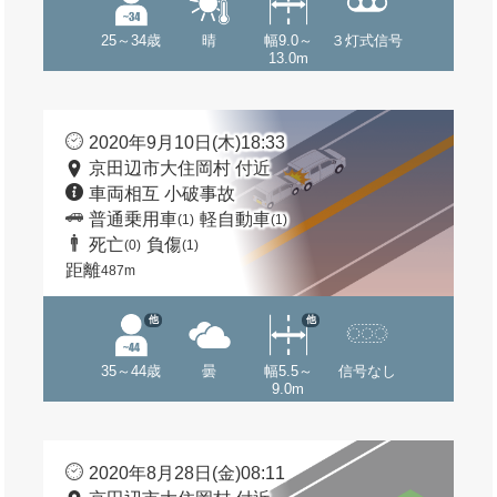
25～34歳
晴
幅9.0～
３灯式信号
13.0m
2020年9月10日(木)18:33
京田辺市大住岡村 付近
車両相互 小破事故
普通乗用車
軽自動車
(1)
(1)
死亡
負傷
(0)
(1)
距離
487m
他
他
35～44歳
曇
幅5.5～
信号なし
9.0m
2020年8月28日(金)08:11