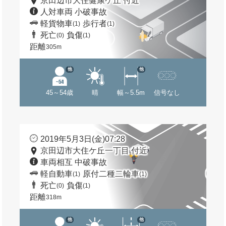
京田辺市大住健康ケ丘 付近
人対車両 小破事故
軽貨物車
歩行者
(1)
(1)
死亡
負傷
(0)
(1)
距離
305m
他
他
45～54歳
晴
幅～5.5m
信号なし
2019年5月3日(金)07:28
京田辺市大住ケ丘一丁目 付近
車両相互 中破事故
軽自動車
原付二種二輪車
(1)
(1)
死亡
負傷
(0)
(1)
距離
318m
他
他