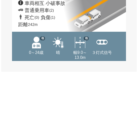
車両相互 小破事故
普通乗用車
(2)
死亡
負傷
(0)
(1)
距離
242m
他
他
0～24歳
晴
幅9.0～
３灯式信号
13.0m