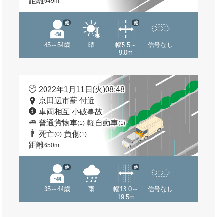
距離
649m
他
他
45～54歳
晴
幅5.5～
信号なし
9.0m
2022年1月11日(火)08:48
京田辺市薪 付近
車両相互 小破事故
普通貨物車
軽自動車
(1)
(1)
死亡
負傷
(0)
(1)
距離
650m
他
他
35～44歳
雨
幅13.0～
信号なし
19.5m