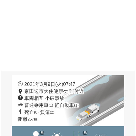
2021年3月9日(火)07:47
京田辺市大住健康ケ丘 付近
車両相互 小破事故
普通乗用車
軽自動車
(1)
(1)
死亡
負傷
(0)
(2)
距離
257m
他
他