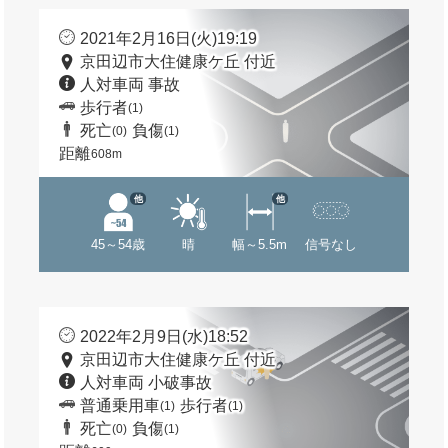
2021年2月16日(火)19:19
京田辺市大住健康ケ丘 付近
人対車両 事故
歩行者
(1)
死亡
負傷
(0)
(1)
距離
608m
他
他
45～54歳
晴
幅～5.5m
信号なし
2022年2月9日(水)18:52
京田辺市大住健康ケ丘 付近
人対車両 小破事故
普通乗用車
歩行者
(1)
(1)
死亡
負傷
(0)
(1)