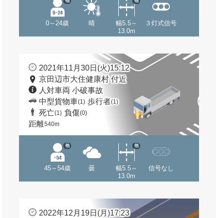
他
他
0～24歳
晴
幅5.5～
３灯式信号
13.0m
2021年11月30日(火)15:12
京田辺市大住健康村 付近
人対車両 小破事故
中型貨物車
歩行者
(1)
(1)
死亡
負傷
(1)
(0)
距離
540m
他
他
45～54歳
曇
幅5.5～
信号なし
13.0m
2022年12月19日(月)17:23