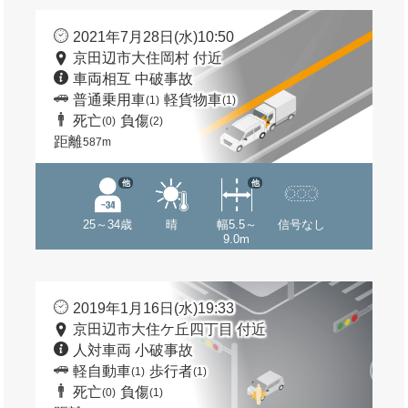
2021年7月28日(水)10:50
京田辺市大住岡村 付近
車両相互 中破事故
普通乗用車
軽貨物車
(1)
(1)
死亡
負傷
(0)
(2)
距離
587m
他
他
25～34歳
晴
幅5.5～
信号なし
9.0m
2019年1月16日(水)19:33
京田辺市大住ケ丘四丁目 付近
人対車両 小破事故
軽自動車
歩行者
(1)
(1)
死亡
負傷
(0)
(1)