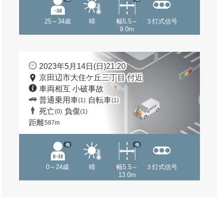
25～34歳
晴
幅5.5～
３灯式信号
9.0m
2023年5月14日(日)21:20
京田辺市大住ケ丘三丁目 付近
車両相互 小破事故
普通乗用車
自転車
(1)
(1)
死亡
負傷
(0)
(1)
距離
587m
他
他
0～24歳
晴
幅5.5～
３灯式信号
13.0m