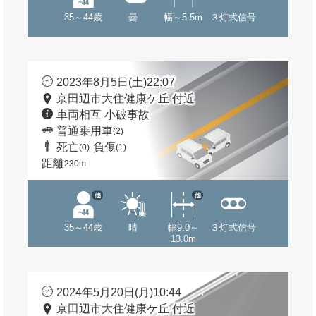
35～44歳
曇
幅～5.5m
３灯式信号
2023年8月5日(土)22:07
京田辺市大住健康ケ丘 付近
車両相互 小破事故
普通乗用車
(2)
死亡
負傷
(0)
(1)
距離
230m
他
他
35～44歳
晴
幅9.0～
３灯式信号
13.0m
2024年5月20日(月)10:44
京田辺市大住健康ケ丘 付近