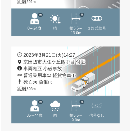
距離
591m
他
他
0～24歳
晴
幅5.5～
３灯式信号
13.0m
2023年3月21日(火)14:27
京田辺市大住ケ丘四丁目 付近
車両相互 小破事故
普通乗用車
軽貨物車
(1)
(1)
死亡
負傷
(0)
(1)
距離
603m
他
他
35～44歳
雨
幅5.5～
信号なし
9.0m