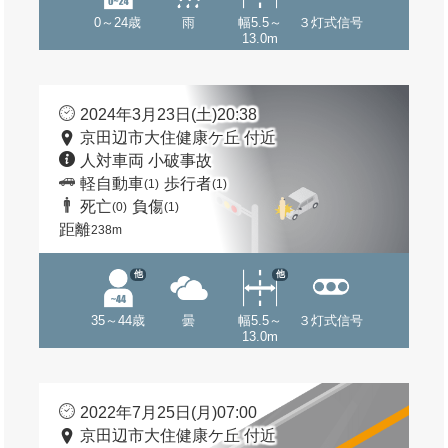
0～24歳
雨
幅5.5～
３灯式信号
13.0m
2024年3月23日(土)20:38
京田辺市大住健康ケ丘 付近
人対車両 小破事故
軽自動車
歩行者
(1)
(1)
死亡
負傷
(0)
(1)
距離
238m
他
他
35～44歳
曇
幅5.5～
３灯式信号
13.0m
2022年7月25日(月)07:00
京田辺市大住健康ケ丘 付近