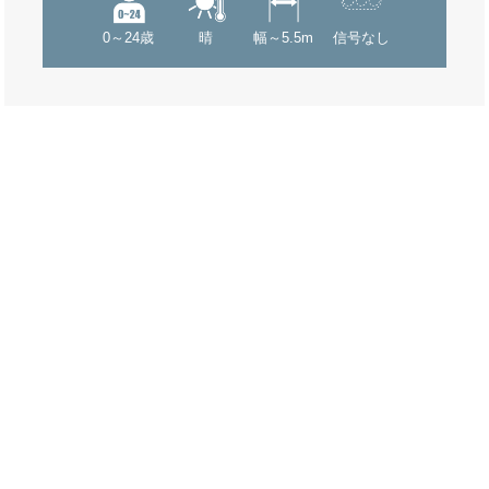
0～24歳
晴
幅～5.5m
信号なし