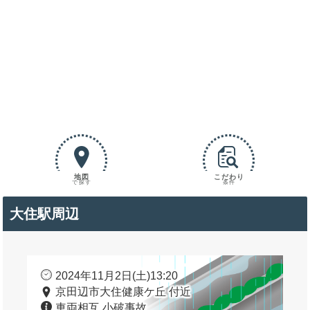
地図
こだわり
で探す
条件
大住駅周辺
2024年11月2日(土)13:20
京田辺市大住健康ケ丘 付近
車両相互 小破事故