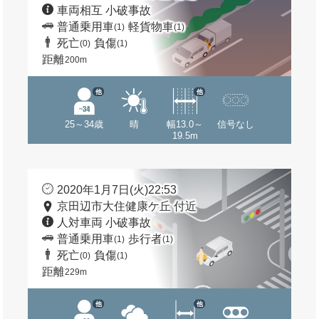
車両相互 小破事故
普通乗用車
軽貨物車
(1)
(1)
死亡
負傷
(0)
(1)
距離
200m
他
他
25～34歳
晴
幅13.0～
信号なし
19.5m
2020年1月7日(火)22:53
京田辺市大住健康ケ丘 付近
人対車両 小破事故
普通乗用車
歩行者
(1)
(1)
死亡
負傷
(0)
(1)
距離
229m
他
他