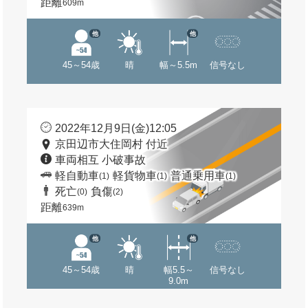
距離
609m
他
他
45～54歳
晴
幅～5.5m
信号なし
2022年12月9日(金)12:05
京田辺市大住岡村 付近
車両相互 小破事故
軽自動車
軽貨物車
普通乗用車
(1)
(1)
(1)
死亡
負傷
(0)
(2)
距離
639m
他
他
45～54歳
晴
幅5.5～
信号なし
9.0m