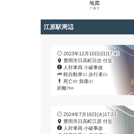
地図
で探す
江原駅周辺
2023年12月10日(日)17:45
豊岡市日高町日吉 付近
人対車両 小破事故
軽自動車
歩行者
(1)
(1)
死亡
負傷
(0)
(1)
距離
76m
2024年7月16日(火)17:23
豊岡市日高町江原 付近
人対車両 小破事故