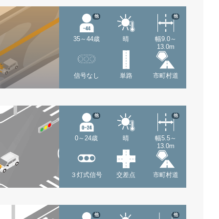
他
他
35～44歳
晴
幅9.0～
13.0m
信号なし
単路
市町村道
他
他
0～24歳
晴
幅5.5～
13.0m
３灯式信号
交差点
市町村道
他
他