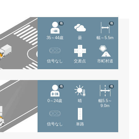
他
他
35～44歳
曇
幅～5.5m
信号なし
交差点
市町村道
他
他
0～24歳
晴
幅5.5～
9.0m
信号なし
単路