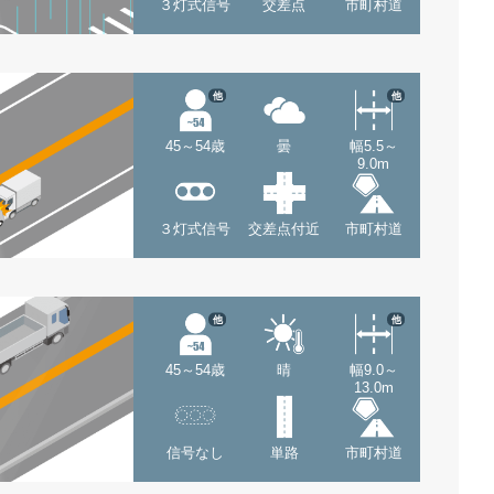
３灯式信号
交差点
市町村道
他
他
45～54歳
曇
幅5.5～
9.0m
３灯式信号
交差点付近
市町村道
他
他
45～54歳
晴
幅9.0～
13.0m
信号なし
単路
市町村道