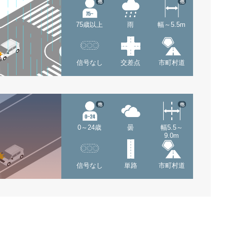
他
他
75歳以上
雨
幅～5.5m
信号なし
交差点
市町村道
他
他
0～24歳
曇
幅5.5～
9.0m
信号なし
単路
市町村道