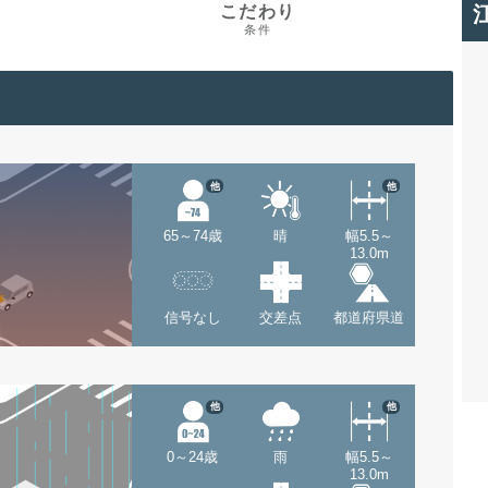
こだわり
条件
他
他
65～74歳
晴
幅5.5～
13.0m
信号なし
交差点
都道府県道
他
他
0～24歳
雨
幅5.5～
13.0m