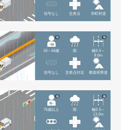
信号なし
交差点
市町村道
他
他
55～64歳
雨
幅5.5～
9.0m
信号なし
交差点付近
都道府県道
他
他
75歳以上
雨
幅5.5～
13.0m